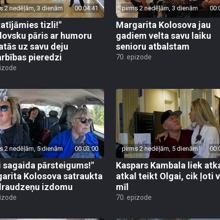
s 2 nedēļām, 3 dienām
00:04:41
pirms 2 nedēļām, 3 dienām
00:
atījāmies tizli!"
Margarita Kolosova jau
ovsku pāris ar humoru
gadiem velta savu laiku
atās uz savu deju
senioru atbalstam
rbības pieredzi
70. epizode
pizode
s 2 nedēļām, 5 dienām
00:03:00
pirms 2 nedēļām, 5 dienām
00:
i sagaida pārsteigums!"
Kaspars Kambala liek atk
arita Kolosova satraukta
atkal teikt Olgai, cik ļoti 
draudzeņu izdomu
mīl
pizode
70. epizode