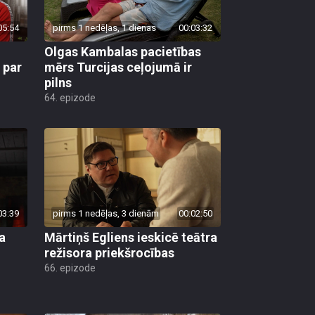
05:54
pirms 1 nedēļas, 1 dienas
00:03:32
Olgas Kambalas pacietības
 par
mērs Turcijas ceļojumā ir
pilns
64. epizode
03:39
pirms 1 nedēļas, 3 dienām
00:02:50
a
Mārtiņš Egliens ieskicē teātra
režisora priekšrocības
66. epizode