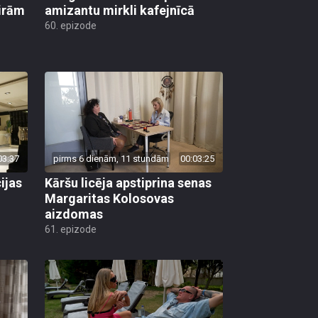
ģirām
amizantu mirkli kafejnīcā
60. epizode
03:37
pirms 6 dienām, 11 stundām
00:03:25
ijas
Kāršu licēja apstiprina senas
Margaritas Kolosovas
aizdomas
61. epizode