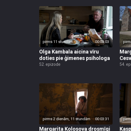
pirms 11 stundām
00:03:03
pirm
Olga Kambala aicina vīru
Marg
doties pie ģimenes psihologa
Cesv
52. epizode
54. e
pirms 2 dienām, 11 stundām
00:03:31
pirm
Margarita Kolosova drosmīgi
Kasp