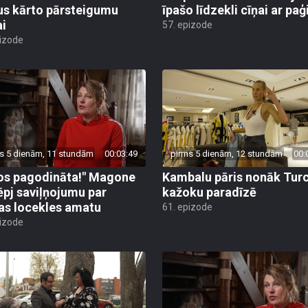
us kārto pārsteigumu
īpašo līdzekli cīņai ar pa
ai
57. epizode
pizode
s 5 dienām, 11 stundām
00:03:49
pirms 5 dienām, 12 stundām
00:
os pagodināta!" Magone
Kambalu pāris nonāk Turc
ēpj saviļņojumu par
kažoku paradīzē
jas locekles amatu
61. epizode
pizode