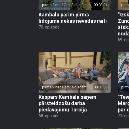
pirms 2 nedēļām, 2 dienām
00:03:04
pirm
Kambalu pārim pirms
"Izsk
lidojuma nekas nevedas raiti
Zund
atsk
70. epizode
noda
69. e
pirms 2 nedēļām, 4 dienām
00:03:50
pirm
Kaspars Kambala saņem
"Tev
pārsteidzošu darba
Marg
piedāvājumu Turcijā
par 
68. epizode
71. e