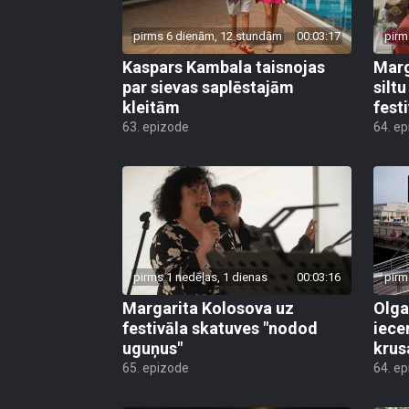
pirms 6 dienām, 12 stundām
00:03:17
pirm
Kaspars Kambala taisnojas
Marg
par sievas saplēstajām
silt
kleitām
fest
63. epizode
64. e
pirms 1 nedēļas, 1 dienas
00:03:16
pirm
Margarita Kolosova uz
Olga
festivāla skatuves "nodod
iece
uguņus"
krus
65. epizode
64. e