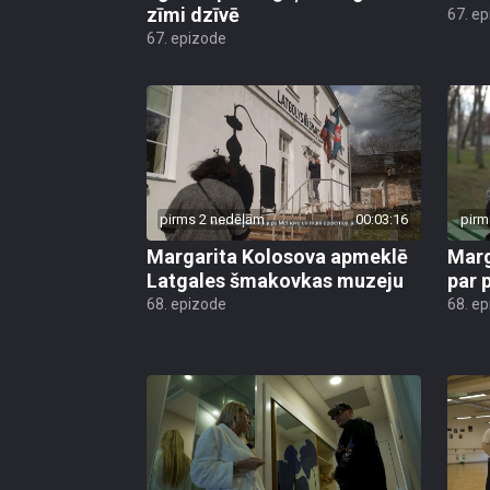
zīmi dzīvē
67. e
67. epizode
pirms 2 nedēļām
00:03:16
pirm
Margarita Kolosova apmeklē
Marg
Latgales šmakovkas muzeju
par 
68. epizode
68. e