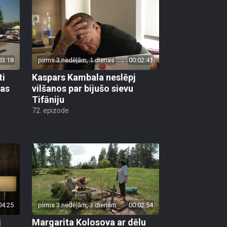
03:18
pirms 3 nedēļām, 1 dienas
00:02:41
ti
Kaspars Kambala neslēpj
bas
vilšanos par bijušo sievu
Tifāniju
72. epizode
04:25
pirms 3 nedēļām, 3 dienām
00:02:54
j
Margarita Kolosova ar dēlu