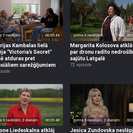
s 3 nedēļām
00:05:44
pirms 3 nedēļām
00:
rijas Kambalas lielā
Margarita Kolosova atklā
ēja "Victoria's Secret"
par dronu radīto nedrošī
sē atduras pret
sajūtu Latgalē
nsiāliem sarežģījumiem
72. epizode
pizode
s 3 nedēļām, 2 dienām
00:05:48
pirms 3 nedēļām, 2 dienām
00:
ne Liedeskalna atklāj
Jesica Zundovska neslēp