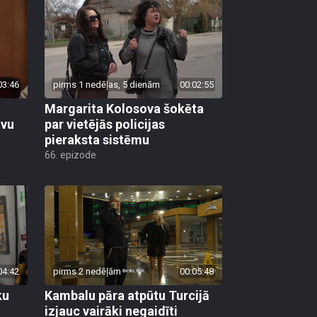
03:46
pirms 1 nedēļas, 5 dienām
00:02:55
Margarita Kolosova šokēta
avu
par vietējās policijas
pieraksta sistēmu
66. epizode
04:42
pirms 2 nedēļām
00:05:48
ku
Kambalu pāra atpūtu Turcijā
izjauc vairāki negaidīti