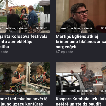
s 1 nedēļas, 4 dienām
00:03:43
pirms 1 nedēļas, 4 dienām
00:
arita Kolosova festivālā
Mārtiņš Egliens atklāj
nto apmeklētāju
brīnumaino tikšanos ar s
stību
sargeņģeli
pizode
67. epizode
s 1 nedēļas, 6 dienām
00:02:28
pirms 1 nedēļas, 6 dienām
00:
ne Liedeskalna novērtē
Kaspars Kambala lieki lai
 jauno uzacu kontūras
netērē un steidz baudīt