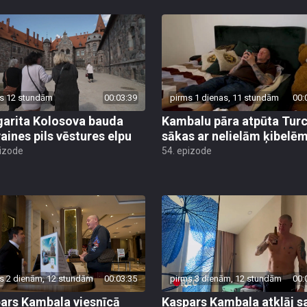
s 12 stundām
00:03:39
pirms 1 dienas, 11 stundām
00:
arita Kolosova bauda
Kambalu pāra atpūta Turc
aines pils vēstures elpu
sākas ar nelielām ķibelē
pizode
54. epizode
s 2 dienām, 12 stundām
00:03:35
pirms 3 dienām, 12 stundām
00:
ars Kambala viesnīcā
Kaspars Kambala atklāj s