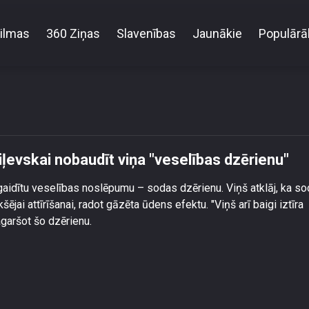
ilmas
360 Ziņas
Slavenības
Jaunākie
Populārā
piedāvā Katrīnei Vasiļevskai nobaudīt viņa \"veselīb
iļevskai nobaudīt viņa "veselības dzērienu"
egaidītu veselības noslēpumu – sodas dzērienu. Viņš atklāj, ka s
ējai attīrīšanai, radot gāzēta ūdens efektu. "Viņš arī baigi iztīra
agaršot šo dzērienu.