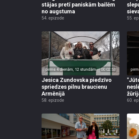
stājas pretī paniskām bailēm
slep
no augstuma
siev
54. epizode
55. e
pirms 4 dienām, 12 stundām
00:02:53
pirm
Jesica Zundovska piedzīvo
"Jūt
spriedzes pilnu braucienu
nesl
Armēnijā
žūri
58. epizode
60. e