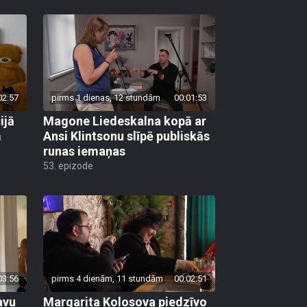
02:57
pirms 1 dienas, 12 stundām
00:01:53
ijā
Magone Liedeskalna kopā ar
m
Ansi Klintsonu slīpē publiskās
runas iemaņas
53. epizode
03:56
pirms 4 dienām, 11 stundām
00:02:51
avu
Margarita Kolosova piedzīvo