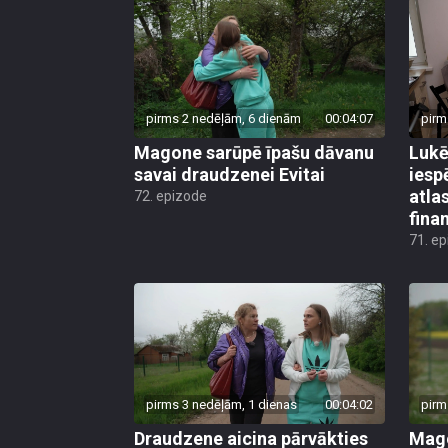
pirms 2 nedēļām, 6 dienām
00:04:07
pirm
Magone sarūpē īpašu dāvanu
Lukē
savai draudzenei Evitai
iesp
atla
72. epizode
fina
71. e
pirms 3 nedēļām, 1 dienas
00:04:02
pirm
Draudzene aicina pārvākties
Mago