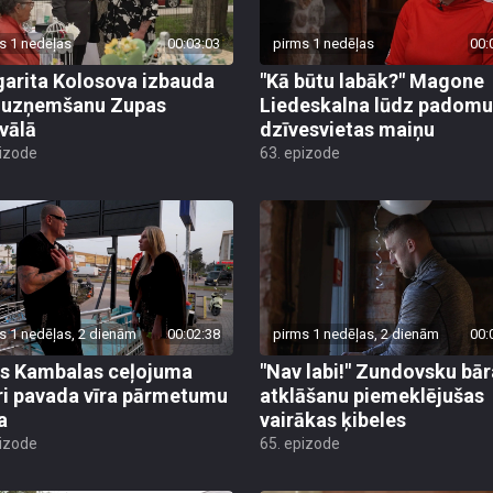
s 1 nedēļas
00:03:03
pirms 1 nedēļas
00:
arita Kolosova izbauda
"Kā būtu labāk?" Magone
u uzņemšanu Zupas
Liedeskalna lūdz padomu
ivālā
dzīvesvietas maiņu
pizode
63. epizode
s 1 nedēļas, 2 dienām
00:02:38
pirms 1 nedēļas, 2 dienām
00:
s Kambalas ceļojuma
"Nav labi!" Zundovsku bār
ri pavada vīra pārmetumu
atklāšanu piemeklējušas
a
vairākas ķibeles
pizode
65. epizode