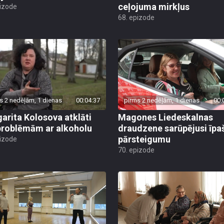
ceļojuma mirkļus
pizode
68. epizode
s 2 nedēļām, 1 dienas
00:04:37
pirms 2 nedēļām, 1 dienas
00:
arita Kolosova atklāti
Magones Liedeskalnas
problēmām ar alkoholu
draudzene sarūpējusi īpa
pārsteigumu
pizode
70. epizode