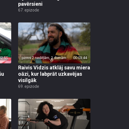
pavērsieni
67. epizode
02:55
pirms 2 nedēļām, 2 dienām
00:03:44
Raivis Vidzis atklāj savu miera
šu
oāzi, kur labprāt uzkavējas
visilgāk
69. epizode