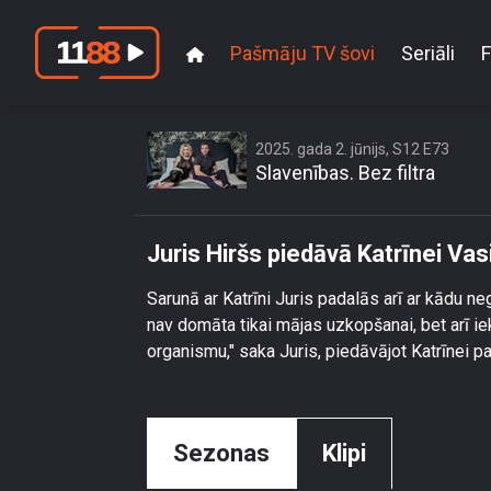
Pašmāju TV šovi
Seriāli
F
Juris Hiršs 
2025. gada 2. jūnijs, S12 E73
Slavenības. Bez filtra
Juris Hiršs piedāvā Katrīnei Vas
Sarunā ar Katrīni Juris padalās arī ar kādu n
nav domāta tikai mājas uzkopšanai, bet arī iekš
organismu," saka Juris, piedāvājot Katrīnei p
Sezonas
Klipi