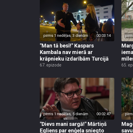
pirms 1 nedēļas, 3 dienām
00:03:14
pirm
"Man tā besī!" Kaspars
Marg
Kambala nav mierā ar
iema
krāpnieku izdarībām Turcijā
mīle
67. epizode
65. e
pirms 1 nedēļas, 5 dienām
00:02:47
pirm
"Dievs mani sargā!" Mārtiņš
Mago
Egliens par enģeļa sniegto
savu