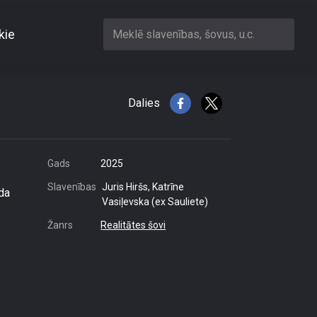
kie
Meklē slavenības, šovus, u.c.
as dzērienu\"
Dalies
Gads
2025
Slavenības
Juris Hiršs, Katrīne
oda
Vasiļevska (ex Sauliete)
Žanrs
Realitātes šovi