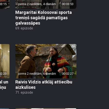
03:15
pirms 2 nedēļām, 4 dienām
00:03:53
Margaritai Kolosovai sporta
treniņš sagādā pamatīgas
galvassāpes
69. epizode
02:23
pirms 2 nedēļām, 6 dienām
00:02:27
al un
Raivis Vidzis atklāj attiecību
viņu
aizkulises
71. epizode