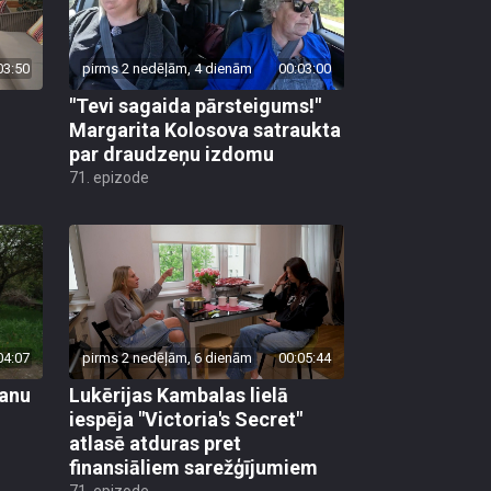
03:50
pirms 2 nedēļām, 4 dienām
00:03:00
"Tevi sagaida pārsteigums!"
Margarita Kolosova satraukta
par draudzeņu izdomu
71. epizode
04:07
pirms 2 nedēļām, 6 dienām
00:05:44
vanu
Lukērijas Kambalas lielā
iespēja "Victoria's Secret"
atlasē atduras pret
finansiāliem sarežģījumiem
71. epizode