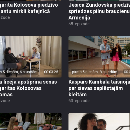
arita Kolosova piedzīvo
Jesica Zundovska piedzī
antu mirkli kafejnīcā
spriedzes pilnu braucienu
Armēnijā
pizode
58. epizode
s 5 dienām, 6 stundām
00:03:25
pirms 5 dienām, 8 stundām
00:
u licēja apstiprina senas
Kaspars Kambala taisnoj
aritas Kolosovas
par sievas saplēstajām
domas
kleitām
pizode
63. epizode