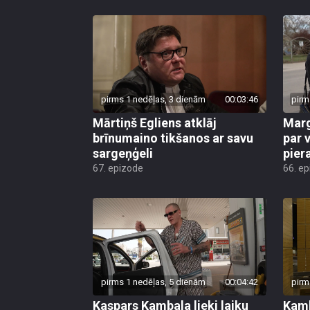
pirms 1 nedēļas, 3 dienām
00:03:46
pirm
Mārtiņš Egliens atklāj
Marg
brīnumaino tikšanos ar savu
par v
sargeņģeli
pier
67. epizode
66. e
pirms 1 nedēļas, 5 dienām
00:04:42
pirm
Kaspars Kambala lieki laiku
Kamb