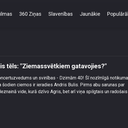
ilmas
360 Ziņas
Slavenības
Jaunākie
Populārā
teidz Daņiļeviča vizuālais tēls: \"Ziemassvētkiem gat
lais tēls: "Ziemassvētkiem gatavojies?"
koncertuzvedums un svinības - Dzirnām 40! Šī nozīmīgā notikuma
ra šodien ciemos ir ieradies Andris Bulis. Pirms abu sarunas par
znainā vide, kurā dzīvo Agris, bet arī viņa spilgtais un radošais