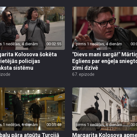
s 1 nedēļas, 4 dienām
00:02:55
pirms 1 nedēļas, 4 dienām
00:
arita Kolosova šokēta
"Dievs mani sargā!" Mārti
ietējās policijas
Egliens par enģeļa sniegt
aksta sistēmu
zīmi dzīvē
pizode
67. epizode
s 1 nedēļas, 6 dienām
00:05:48
pirms 1 nedēļas, 6 dienām
00:
alu pāra atpūtu Turcijā
Margarita Kolosova apme