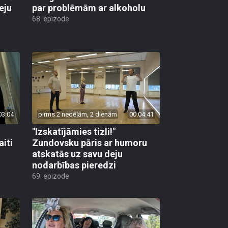
eju
par problēmām ar alkoholu
68. epizode
03:04
pirms 2 nedēļām, 2 dienām
00:04:41
"Izskatījāmies tizli!"
iti
Zundovsku pāris ar humoru
atskatās uz savu deju
nodarbības pieredzi
69. epizode