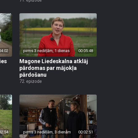
04:02
pirms 3 nedēļām, 1 dienas
00:05:48
ies
Magone Liedeskalna atklāj
pārdomas par mājokļa
pārdošanu
72. epizode
02:54
pirms 3 nedēļām, 3 dienām
00:02:51