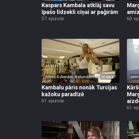
Kaspars Kambala atklāj savu
Marg
īpašo līdzekli cīņai ar paģirām
amiz
57. epizode
60. e
pirms 4 dienām, 8 stundām
00:03:37
pirm
Kambalu pāris nonāk Turcijas
Kārš
kažoku paradīzē
Marg
aiz
61. epizode
61. e