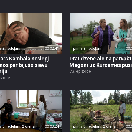
s 3 nedēļām
00:02:41
pirms 3 nedēļām
00:
ars Kambala neslēpj
Draudzene aicina pārvākt
anos par bijušo sievu
Magoni uz Kurzemes pusi
niju
73. epizode
pizode
s 3 nedēļām, 2 dienām
00:03:24
pirms 3 nedēļām, 2 dienām
00: