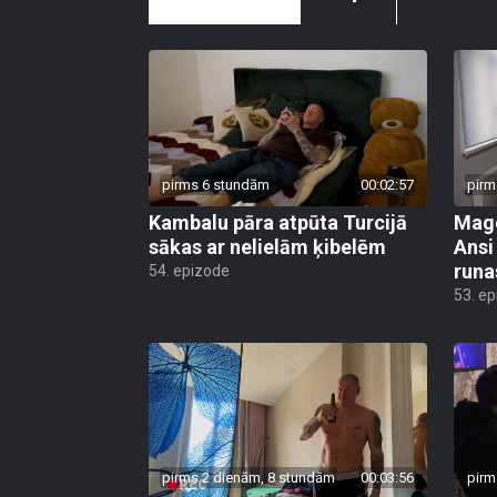
pirms 6 stundām
00:02:57
pirm
Kambalu pāra atpūta Turcijā
Mago
sākas ar nelielām ķibelēm
Ansi
runa
54. epizode
53. e
pirms 2 dienām, 8 stundām
00:03:56
pirm