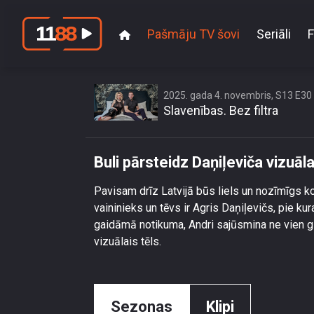
Pašmāju TV šovi
Seriāli
F
Buli pārs
2025. gada 4. novembris, S13 E30
Slavenības. Bez filtra
Buli pārsteidz Daņiļeviča vizuā
Pavisam drīz Latvijā būs liels un nozīmīgs 
vaininieks un tēvs ir Agris Daņiļevičs, pie ku
gaidāmā notikuma, Andri sajūsmina ne vien gle
vizuālais tēls.
Sezonas
Klipi