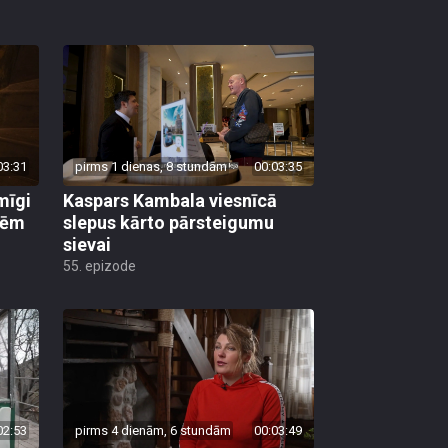
03:31
pirms 1 dienas, 8 stundām
00:03:35
mīgi
Kaspars Kambala viesnīcā
lēm
slepus kārto pārsteigumu
sievai
55. epizode
02:53
pirms 4 dienām, 6 stundām
00:03:49