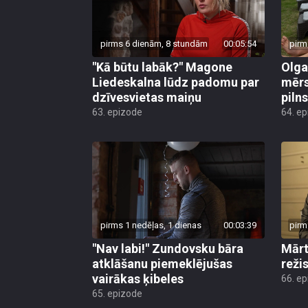
pirms 6 dienām, 8 stundām
00:05:54
pirm
"Kā būtu labāk?" Magone
Olga
Liedeskalna lūdz padomu par
mērs
dzīvesvietas maiņu
pilns
63. epizode
64. e
pirms 1 nedēļas, 1 dienas
00:03:39
pirm
"Nav labi!" Zundovsku bāra
Mārt
atklāšanu piemeklējušas
reži
vairākas ķibeles
66. e
65. epizode