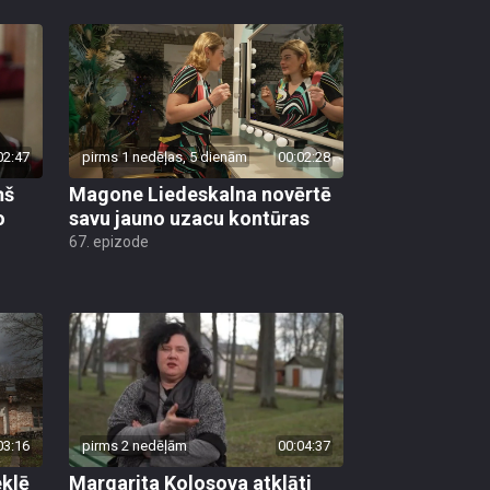
02:47
pirms 1 nedēļas, 5 dienām
00:02:28
ņš
Magone Liedeskalna novērtē
o
savu jauno uzacu kontūras
67. epizode
03:16
pirms 2 nedēļām
00:04:37
klē
Margarita Kolosova atklāti