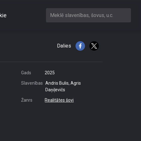
kie
Meklē slavenības, šovus, u.c.
avojies?\"
Dalies
Gads
2025
Slavenības
Andris Bulis, Agris
Daņiļevičs
Žanrs
Realitātes šovi