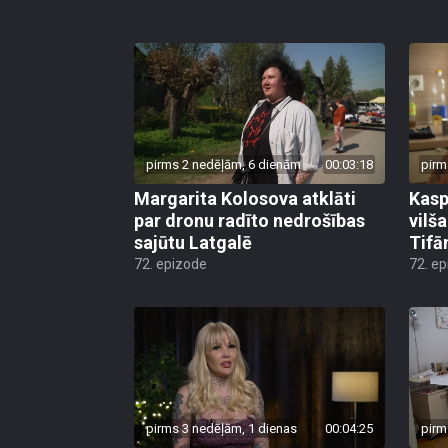
pirms 2 nedēļām, 6 dienām
00:03:18
pirm
Margarita Kolosova atklāti
Kasp
par dronu radīto nedrošības
vilš
sajūtu Latgalē
Tifā
72. epizode
72. e
pirms 3 nedēļām, 1 dienas
00:04:25
pirm