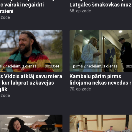
uc vairāki negaidīti
Latgales šmakovkas muz
rsieni
68. epizode
pizode
s 2 nedēļām, 1 dienas
00:03:44
pirms 2 nedēļām, 1 dienas
00:
is Vidzis atklāj savu miera
Kambalu pārim pirms
, kur labprāt uzkavējas
lidojuma nekas nevedas ra
lgāk
70. epizode
pizode