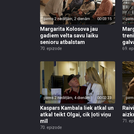
pirms 2 nedēļām, 2 dienām
00:03:15
pirm
Margarita Kolosova jau
Marg
gadiem velta savu laiku
tren
senioru atbalstam
galv
70. epizode
69. e
pirms 2 nedēļām, 4 dienām
00:02:23
pirm
Kaspars Kambala liek atkal un
Raivi
atkal teikt Olgai, cik ļoti viņu
aizk
mīl
71. e
70. epizode