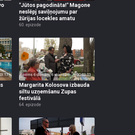
vo
"Jūtos pagodināta!" Magone
neslēpj saviļņojumu par
žūrijas locekles amatu
60. epizode
03:17
pirms 6 dienām, 6 stundām
00:03:03
as
Margarita Kolosova izbauda
siltu uzņemšanu Zupas
festivālā
64. epizode