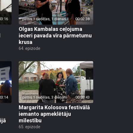
03:16
pirms 1 nedēļas, 1 dienas
00:02:38
Olgas Kambalas ceļojuma
d
ieceri pavada vīra pārmetumu
krusa
64. epizode
03:14
pirms 1 nedēļas, 3 dienām
00:03:43
Margarita Kolosova festivālā
iemanto apmeklētāju
ijā
mīlestību
65. epizode