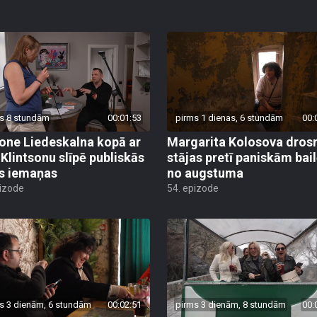
s 8 stundām
00:01:53
pirms 1 dienas, 6 stundām
00:
ne Liedeskalna kopā ar
Margarita Kolosova dros
 Klintsonu slīpē publiskās
stājas pretī paniskām bai
s iemaņas
no augstuma
pizode
54. epizode
s 3 dienām, 6 stundām
00:02:51
pirms 3 dienām, 8 stundām
00: