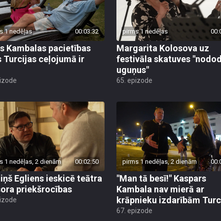
s 1 nedēļas
00:03:32
pirms 1 nedēļas
00:
s Kambalas pacietības
Margarita Kolosova uz
 Turcijas ceļojumā ir
festivāla skatuves "nodo
uguņus"
pizode
65. epizode
s 1 nedēļas, 2 dienām
00:02:50
pirms 1 nedēļas, 2 dienām
00:
iņš Egliens ieskicē teātra
"Man tā besī!" Kaspars
sora priekšrocības
Kambala nav mierā ar
krāpnieku izdarībām Turc
pizode
67. epizode