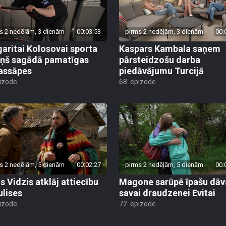
s 2 nedēļām, 3 dienām
00:03:53
pirms 2 nedēļām, 3 dienām
00:
aritai Kolosovai sporta
Kaspars Kambala saņem
iņš sagādā pamatīgas
pārsteidzošu darba
assāpes
piedāvājumu Turcijā
pizode
68. epizode
s 2 nedēļām, 5 dienām
00:02:27
pirms 2 nedēļām, 5 dienām
00:
s Vidzis atklāj attiecību
Magone sarūpē īpašu dā
ulises
savai draudzenei Evitai
pizode
72. epizode