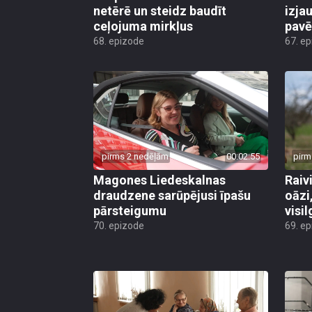
netērē un steidz baudīt
izja
ceļojuma mirkļus
pavē
68. epizode
67. e
pirms 2 nedēļām
00:02:55
pirm
Magones Liedeskalnas
Raiv
draudzene sarūpējusi īpašu
oāzi
pārsteigumu
visi
70. epizode
69. e