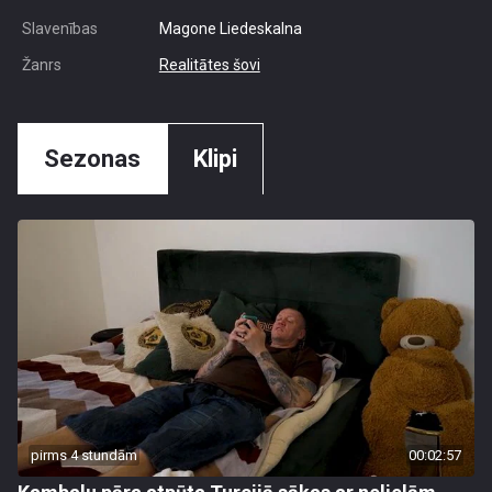
Slavenības
Magone Liedeskalna
Žanrs
Realitātes šovi
Sezonas
Klipi
pirms 4 stundām
00:02:57