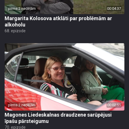
pirms 2 nedēļām
00:04:37
Margarita Kolosova atklāti par problēmām ar
alkoholu
68. epizode
pirms 2 nedēļām
00:02:55
Magones Liedeskalnas draudzene sarūpējusi
īpašu pārsteigumu
70. epizode