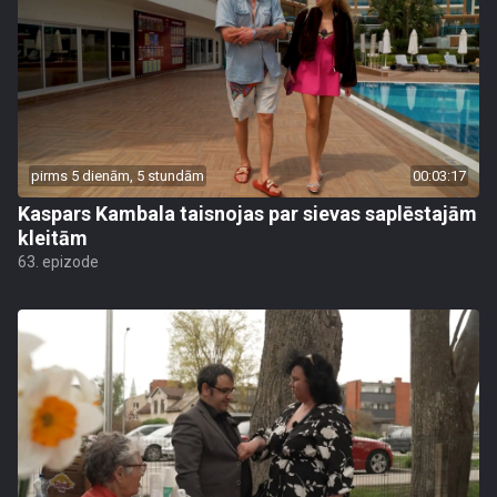
pirms 5 dienām, 5 stundām
00:03:17
Kaspars Kambala taisnojas par sievas saplēstajām
kleitām
63. epizode