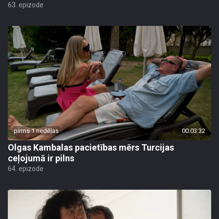
63. epizode
pirms 1 nedēļas
00:03:32
Olgas Kambalas pacietības mērs Turcijas
ceļojumā ir pilns
64. epizode