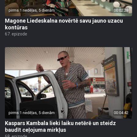
pirms 1 nedēļas, 5 dienām
00:02:28
Magone Liedeskalna novērtē savu jauno uzacu
kontūras
67. epizode
pirms 1 nedēļas, 5 dienām
00:04:42
Kaspars Kambala lieki laiku netērē un steidz
baudīt ceļojuma mirkļus
68. epizode