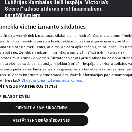
Lukērijas Kambalas lielā iespēja "Victoria's
Secret" atlasē atduras pret finansiāliem
sarežģījumiem
71. epizode
 tīmekļa vietne izmanto sīkdatnes
 tīmekļa vietnē tiek izmantotas sīkdatnes, lai nodrošinātu un uzlabotu tīmek
nes darbību., nosūtītu personalizētu reklāmu un satura ģenerēšanai, veiktu
āmas un satura mērījumus, auditorijas datu apkopošanu, kā arī produktu izst
zlabošanu. Zemāk sniedzam informāciju par visām sīkdatnēm, kuras tiek
ntotas mūsu tīmekļa vietnēs. Sīkdatnes var atšķirties atkarībā no apmeklētā
rneta vietnes sadaļas. Lietotājam jebkurā brīdī ir iespēja piekrist, atteikties va
īt savu piekrišanu. Piekrišanas sniegšana, kā arī tās atsaukšana vai mainīša
ecas uz visām interneta vietnes sadaļām. Vairāk informācijas par izmantotaj
atnēm skatīt
sīkdatņu izmantošanas noteikumos.
ĪT VISUS PARTNERUS
(1718) →
PIELĀGOT IZVĒLI
pirms 2 nedēļām, 6 dienām
00:03:18
Margarita Kolosova atklāti par dronu radīto
PIEKRIST VISĀM SĪKDATNĒM
nedrošības sajūtu Latgalē
72. epizode
ATSTĀT TEHNISKĀS SĪKDATNES