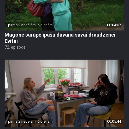
pirms 2 nedēļām, 5 dienām
00:04:07
Magone sarūpē īpašu dāvanu savai draudzenei
Evitai
72. epizode
pirms 2 nedēļām, 6 dienām
00:05:44