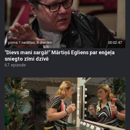
pirms 1 nedēļas, 4 dienām
00:02:47
"Dievs mani sargā!" Mārtiņš Egliens par enģeļa
sniegto zīmi dzīvē
67. epizode