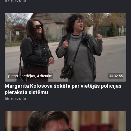
67. epizode
pirms 1 nedēļas, 4 dienām
00:02:55
Margarita Kolosova šokēta par vietējās policijas
pieraksta sistēmu
66. epizode