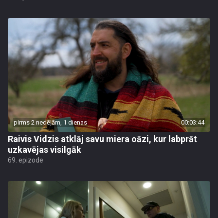
pirms 2 nedēļām, 1 dienas
00:03:44
Raivis Vidzis atklāj savu miera oāzi, kur labprāt
uzkavējas visilgāk
69. epizode