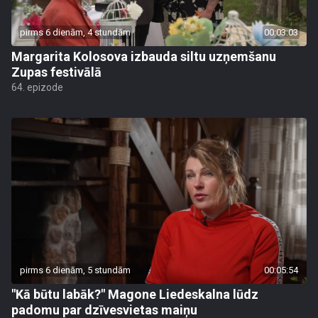
pirms 6 dienām, 4 stundām
00:03:03
Margarita Kolosova izbauda siltu uzņemšanu
Zupas festivālā
64. epizode
pirms 6 dienām, 5 stundām
00:05:54
"Kā būtu labāk?" Magone Liedeskalna lūdz
padomu par dzīvesvietas maiņu