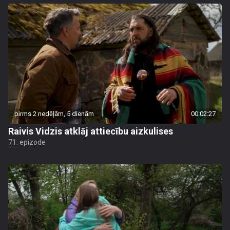
pirms 2 nedēļām, 5 dienām
00:02:27
Raivis Vidzis atklāj attiecību aizkulises
71. epizode