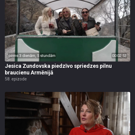
pirms 3 dienām, 5 stundām
00:02:53
Jesica Zundovska piedzīvo spriedzes pilnu
braucienu Armēnijā
58. epizode