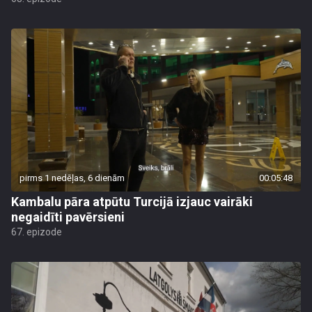
pirms 1 nedēļas, 6 dienām
00:05:48
Kambalu pāra atpūtu Turcijā izjauc vairāki
negaidīti pavērsieni
67. epizode