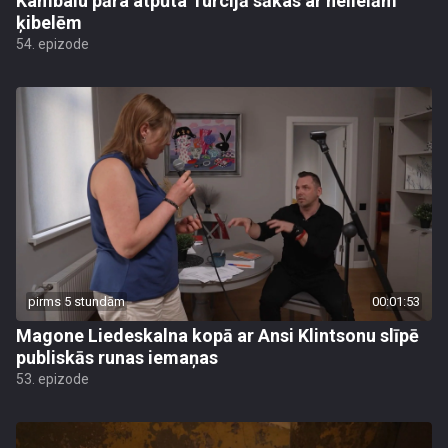
Kambalu pāra atpūta Turcijā sākas ar nelielām
ķibelēm
54. epizode
pirms 5 stundām
00:01:53
Magone Liedeskalna kopā ar Ansi Klintsonu slīpē
publiskās runas iemaņas
53. epizode