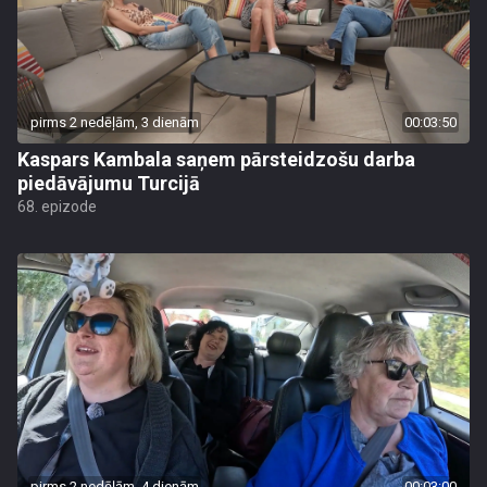
pirms 2 nedēļām, 3 dienām
00:03:50
Kaspars Kambala saņem pārsteidzošu darba
piedāvājumu Turcijā
68. epizode
pirms 2 nedēļām, 4 dienām
00:03:00