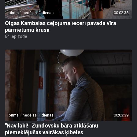
pirms 1 nedēļas, 1 dienas
00:02:38
Olgas Kambalas ceļojuma ieceri pavada vīra
pārmetumu krusa
64. epizode
pirms 1 nedēļas, 1 dienas
00:03:39
"Nav labi!" Zundovsku bāra atklāšanu
piemeklējušas vairākas ķibeles