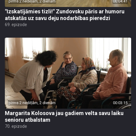
pirms 2 nedēļām, 2 dienām
00:04:41
"Izskatījāmies tizli!" Zundovsku pāris ar humoru
atskatās uz savu deju nodarbības pieredzi
69. epizode
pirms 2 nedēļām, 2 dienām
00:03:15
Margarita Kolosova jau gadiem velta savu laiku
senioru atbalstam
70. epizode