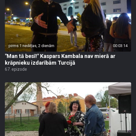
pirms 1 nedēļas, 2 dienām
00:03:14
"Man tā besī!" Kaspars Kambala nav mierā ar
krāpnieku izdarībām Turcijā
67. epizode