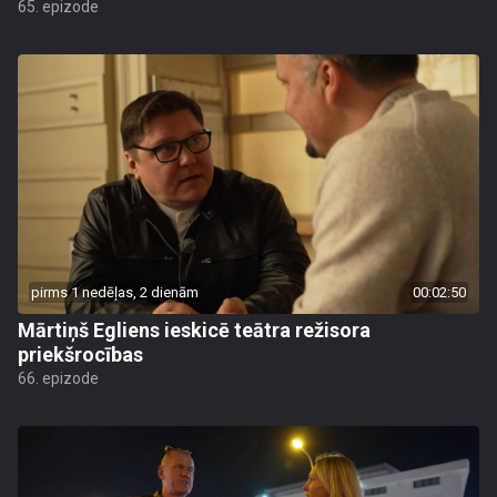
65. epizode
pirms 1 nedēļas, 2 dienām
00:02:50
Mārtiņš Egliens ieskicē teātra režisora
priekšrocības
66. epizode