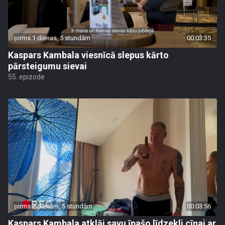
pirms 1 dienas, 5 stundām
00:03:35
Kaspars Kambala viesnīcā slepus kārto
pārsteigumu sievai
55. epizode
pirms 2 dienām, 5 stundām
00:03:56
Kaspars Kambala atklāj savu īpašo līdzekli cīņai ar