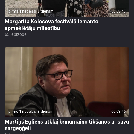
pirms 1 nedēļas, 3 dienām
00:03:43
Margarita Kolosova festivālā iemanto
apmeklētāju mīlestību
65. epizode
pirms 1 nedēļas, 3 dienām
00:03:46
Mārtiņš Egliens atklāj brīnumaino tikšanos ar savu
sargeņģeli