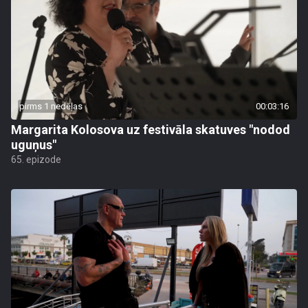
pirms 1 nedēļas
00:03:16
Margarita Kolosova uz festivāla skatuves "nodod
uguņus"
65. epizode