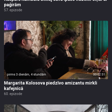
paģirām
57. epizode
pirms 3 dienām, 4 stundām
00:02:51
Margarita Kolosova piedzīvo amizantu mirkli
kafejnīcā
60. epizode