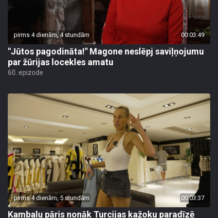
pirms 4 dienām, 4 stundām
00:03:49
"Jūtos pagodināta!" Magone neslēpj saviļņojumu
par žūrijas locekles amatu
60. epizode
pirms 4 dienām, 5 stundām
00:03:37
Kambalu pāris nonāk Turcijas kažoku paradīzē