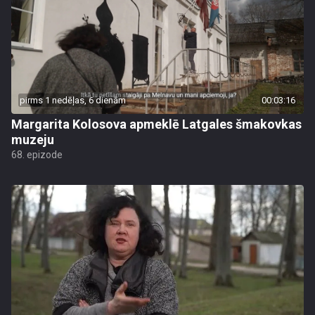
pirms 1 nedēļas, 6 dienām
00:03:16
Margarita Kolosova apmeklē Latgales šmakovkas
muzeju
68. epizode