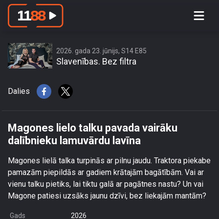
Magones lielo talku pavada vairāku
dalībnieku lamuvārdu lavīna
2026. gada 23. jūnijs, S14 E85
Slavenības. Bez filtra
Dalies
Magones lielo talku pavada vairāku
dalībnieku lamuvārdu lavīna
Magones lielā talka turpinās ar pilnu jaudu. Traktora piekabe
pamazām piepildās ar gadiem krātajām bagātībām. Vai ar
vienu talku pietiks, lai tiktu galā ar pagātnes nastu? Un vai
Magone patiesi uzsāks jaunu dzīvi, bez liekajām mantām?
Gads
2026