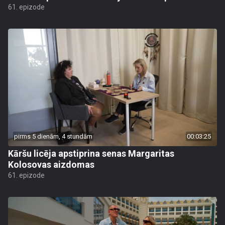
61. epizode
pirms 5 dienām, 4 stundām
00:03:25
Kāršu licēja apstiprina senas Margaritas
Kolosovas aizdomas
61. epizode