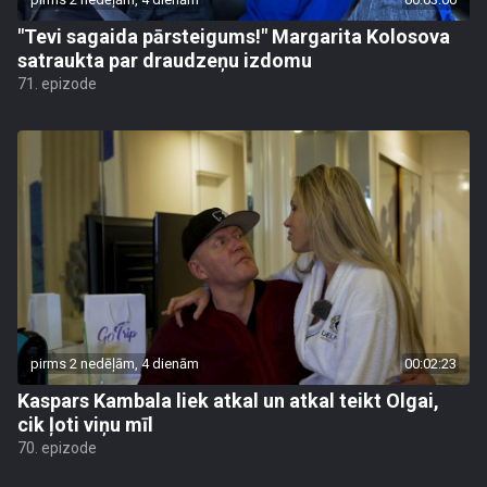
"Tevi sagaida pārsteigums!" Margarita Kolosova
satraukta par draudzeņu izdomu
71. epizode
pirms 2 nedēļām, 4 dienām
00:02:23
Kaspars Kambala liek atkal un atkal teikt Olgai,
cik ļoti viņu mīl
70. epizode