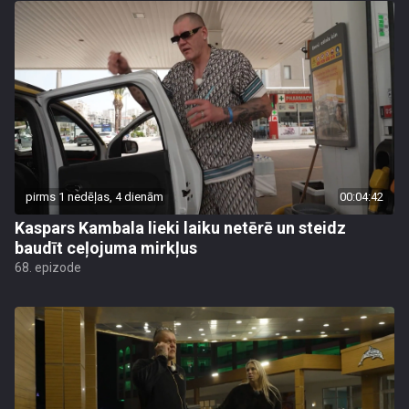
pirms 1 nedēļas, 4 dienām
00:04:42
Kaspars Kambala lieki laiku netērē un steidz
baudīt ceļojuma mirkļus
68. epizode