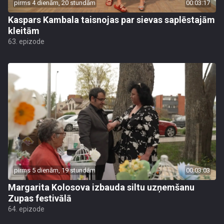
pirms 4 dienām, 20 stundām
00:03:17
Kaspars Kambala taisnojas par sievas saplēstajām
kleitām
63. epizode
pirms 5 dienām, 19 stundām
00:03:03
Margarita Kolosova izbauda siltu uzņemšanu
Zupas festivālā
64. epizode