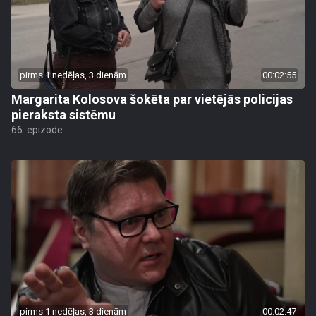
pirms 1 nedēļas, 3 dienām
00:02:55
Margarita Kolosova šokēta par vietējās policijas
pieraksta sistēmu
66. epizode
pirms 1 nedēļas, 3 dienām
00:02:47