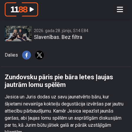
Zundovsku pāris pie bāra letes ļaujas
jautrām lomu spēlēm
2026. gada 28. jūnijs, S14 E84
Slavenības. Bez filtra
Dalies
Zundovsku pāris pie bāra letes ļaujas
jautrām lomu spēlēm
Jesica un Juris dodas uz savu jaunatvērto bāru, kur
šķietami nevainīga kokteiļu degustācija izvēršas par jautru
attiecību pārbaudījumu. Kamēr Jesica iepazīst jaunās
garšas, abi ļaujas lomu spēlēm un asprātīgām diskusijām
par to, kā Jurim būtu jātiek galā ar pārāk uzstājīgām