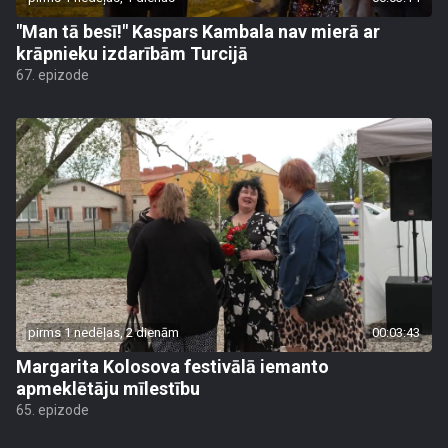
"Man tā besī!" Kaspars Kambala nav mierā ar
krāpnieku izdarībām Turcijā
67. epizode
pirms 1 nedēļas, 2 dienām
00:03:43
Margarita Kolosova festivālā iemanto
apmeklētāju mīlestību
65. epizode