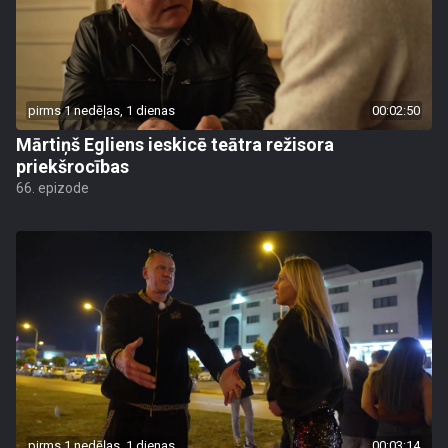
pirms 1 nedēļas, 1 dienas
00:02:50
Mārtiņš Egliens ieskicē teātra režisora
priekšrocības
66. epizode
pirms 1 nedēļas, 1 dienas
00:03:14