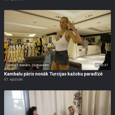
pirms 3 dienām, 20 stundām
00:03:37
Kambalu pāris nonāk Turcijas kažoku paradīzē
61. epizode