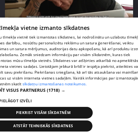
pirms 2 nedēļām, 6 dienām
00:02:41
 tīmekļa vietne izmanto sīkdatnes
Kaspars Kambala neslēpj vilšanos par bijušo sievu
Tifāniju
 tīmekļa vietnē tiek izmantotas sīkdatnes, lai nodrošinātu un uzlabotu tīmek
nes darbību., nosūtītu personalizētu reklāmu un satura ģenerēšanai, veiktu
72. epizode
āmas un satura mērījumus, auditorijas datu apkopošanu, kā arī produktu izst
zlabošanu. Zemāk sniedzam informāciju par visām sīkdatnēm, kuras tiek
ntotas mūsu tīmekļa vietnēs. Sīkdatnes var atšķirties atkarībā no apmeklētā
rneta vietnes sadaļas. Lietotājam jebkurā brīdī ir iespēja piekrist, atteikties va
īt savu piekrišanu. Piekrišanas sniegšana, kā arī tās atsaukšana vai mainīša
ecas uz visām interneta vietnes sadaļām. Vairāk informācijas par izmantotaj
atnēm skatīt
sīkdatņu izmantošanas noteikumos.
ĪT VISUS PARTNERUS
(1718) →
PIELĀGOT IZVĒLI
PIEKRIST VISĀM SĪKDATNĒM
pirms 2 nedēļām, 6 dienām
00:04:02
ATSTĀT TEHNISKĀS SĪKDATNES
Draudzene aicina pārvākties Magoni uz Kurzemes