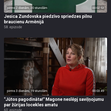
pirms 2 dienām, 20 stundām
00:02:53
Jesica Zundovska piedzīvo spriedzes pilnu
braucienu Armēnijā
58. epizode
pirms 3 dienām, 19 stundām
00:03:49
"Jūtos pagodināta!" Magone neslēpj saviļņojumu
par žūrijas locekles amatu
60. epizode