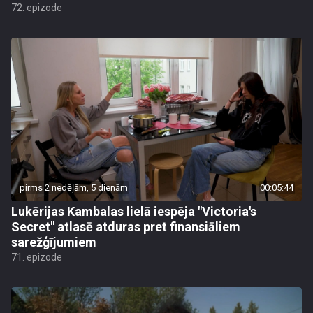
72. epizode
pirms 2 nedēļām, 5 dienām
00:05:44
Lukērijas Kambalas lielā iespēja "Victoria's
Secret" atlasē atduras pret finansiāliem
sarežģījumiem
71. epizode