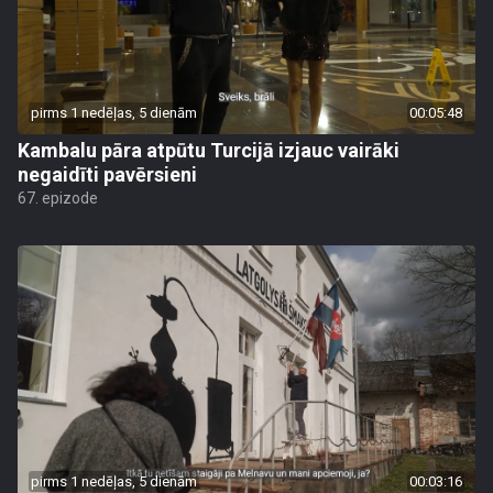
pirms 1 nedēļas, 5 dienām
00:05:48
Kambalu pāra atpūtu Turcijā izjauc vairāki
negaidīti pavērsieni
67. epizode
pirms 1 nedēļas, 5 dienām
00:03:16