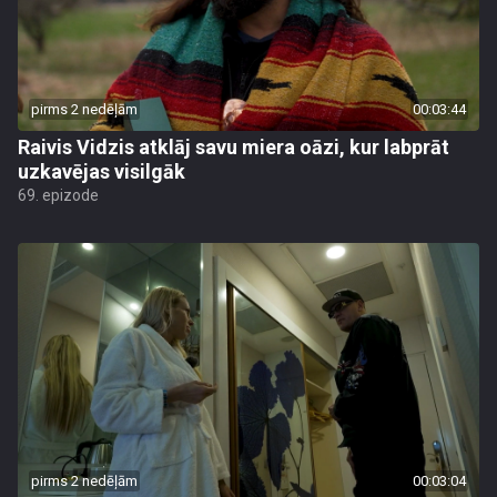
pirms 2 nedēļām
00:03:44
Raivis Vidzis atklāj savu miera oāzi, kur labprāt
uzkavējas visilgāk
69. epizode
pirms 2 nedēļām
00:03:04