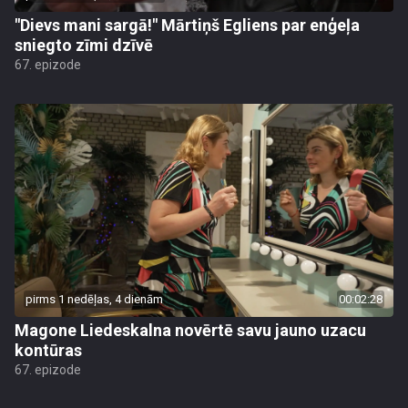
"Dievs mani sargā!" Mārtiņš Egliens par enģeļa
sniegto zīmi dzīvē
67. epizode
pirms 1 nedēļas, 4 dienām
00:02:28
Magone Liedeskalna novērtē savu jauno uzacu
kontūras
67. epizode