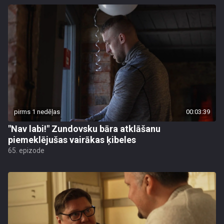
pirms 1 nedēļas
00:03:39
"Nav labi!" Zundovsku bāra atklāšanu
piemeklējušas vairākas ķibeles
65. epizode