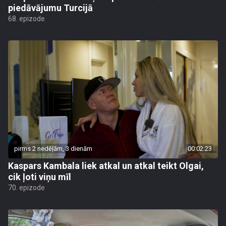
piedāvājumu Turcijā
68. epizode
pirms 2 nedēļām, 3 dienām
00:02:23
Kaspars Kambala liek atkal un atkal teikt Olgai,
cik ļoti viņu mīl
70. epizode