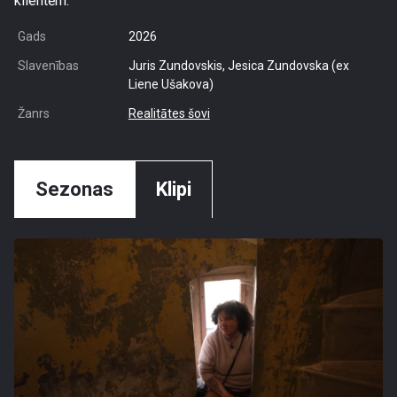
klientēm.
Gads
2026
Slavenības
Juris Zundovskis, Jesica Zundovska (ex
Liene Ušakova)
Žanrs
Realitātes šovi
Sezonas
Klipi