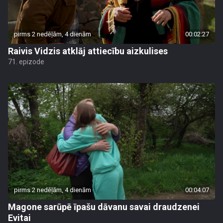
pirms 2 nedēļām, 4 dienām
00:02:27
Raivis Vidzis atklāj attiecību aizkulises
71. epizode
pirms 2 nedēļām, 4 dienām
00:04:07
Magone sarūpē īpašu dāvanu savai draudzenei
Evitai