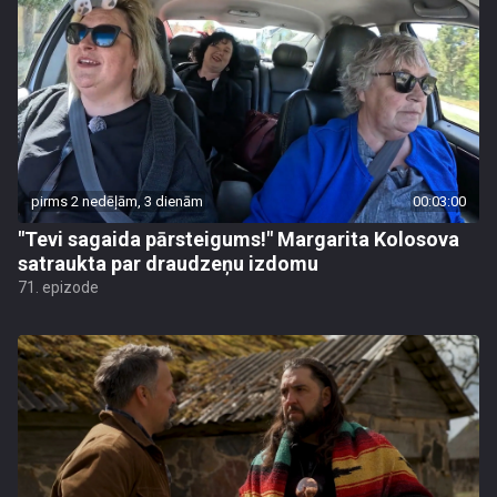
pirms 2 nedēļām, 3 dienām
00:03:00
"Tevi sagaida pārsteigums!" Margarita Kolosova
satraukta par draudzeņu izdomu
71. epizode