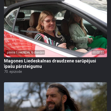
pirms 1 nedēļas, 6 dienām
00:02:55
Magones Liedeskalnas draudzene sarūpējusi
īpašu pārsteigumu
70. epizode