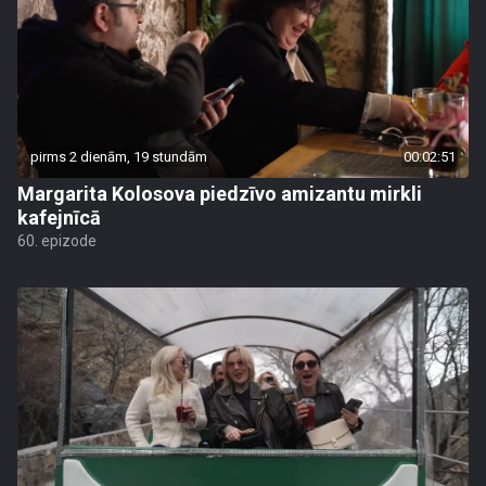
pirms 2 dienām, 19 stundām
00:02:51
Margarita Kolosova piedzīvo amizantu mirkli
kafejnīcā
60. epizode