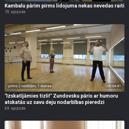
Kambalu pārim pirms lidojuma nekas nevedas raiti
70. epizode
pirms 2 nedēļām, 1 dienas
00:04:41
"Izskatījāmies tizli!" Zundovsku pāris ar humoru
atskatās uz savu deju nodarbības pieredzi
69. epizode