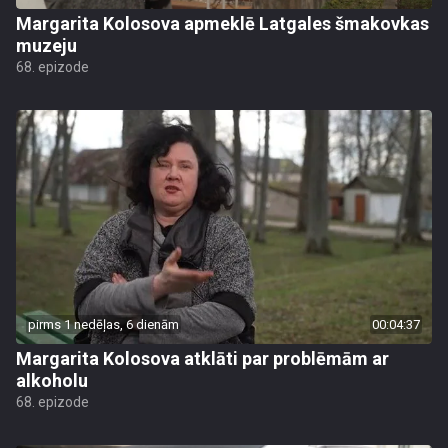
Margarita Kolosova apmeklē Latgales šmakovkas
muzeju
68. epizode
pirms 1 nedēļas, 6 dienām
00:04:37
Margarita Kolosova atklāti par problēmām ar
alkoholu
68. epizode