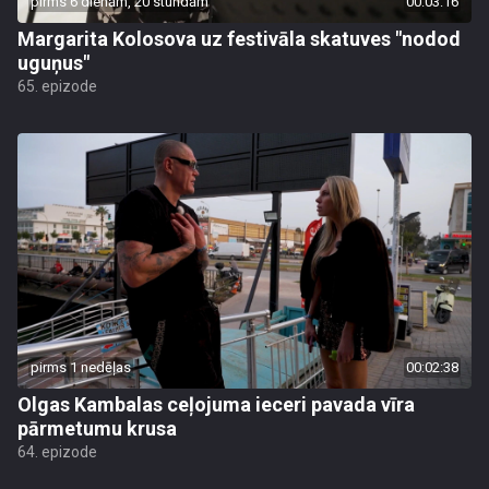
pirms 6 dienām, 20 stundām
00:03:16
Margarita Kolosova uz festivāla skatuves "nodod
uguņus"
65. epizode
pirms 1 nedēļas
00:02:38
Olgas Kambalas ceļojuma ieceri pavada vīra
pārmetumu krusa
64. epizode