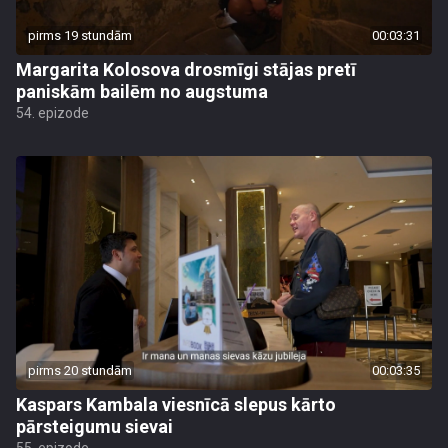
pirms 19 stundām
00:03:31
Margarita Kolosova drosmīgi stājas pretī
paniskām bailēm no augstuma
54. epizode
pirms 20 stundām
00:03:35
Kaspars Kambala viesnīcā slepus kārto
pārsteigumu sievai