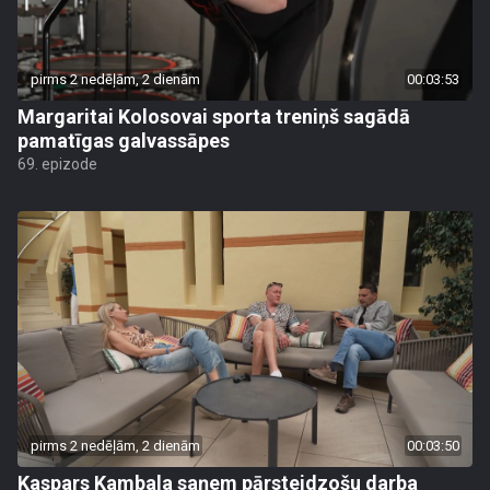
pirms 2 nedēļām, 2 dienām
00:03:53
Margaritai Kolosovai sporta treniņš sagādā
pamatīgas galvassāpes
69. epizode
pirms 2 nedēļām, 2 dienām
00:03:50
Kaspars Kambala saņem pārsteidzošu darba