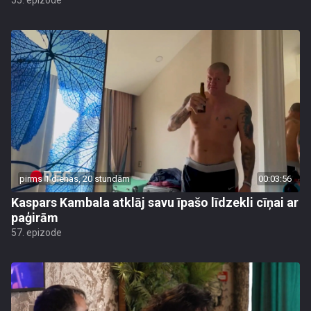
55. epizode
pirms 1 dienas, 20 stundām
00:03:56
Kaspars Kambala atklāj savu īpašo līdzekli cīņai ar
paģirām
57. epizode