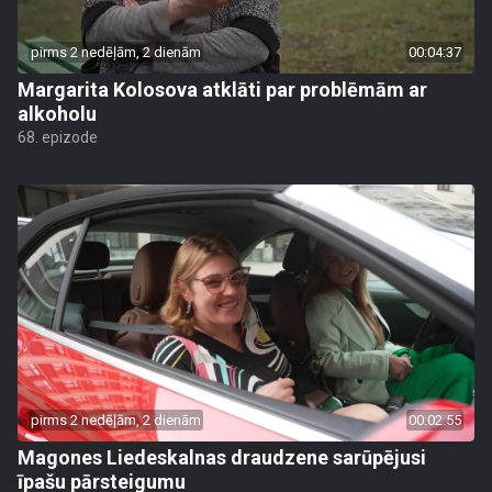
pirms 2 nedēļām, 2 dienām
00:04:37
Margarita Kolosova atklāti par problēmām ar
alkoholu
68. epizode
pirms 2 nedēļām, 2 dienām
00:02:55
Magones Liedeskalnas draudzene sarūpējusi
īpašu pārsteigumu