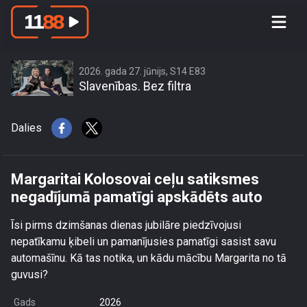
Margaritai Kolosovai ceļu satiksmes
negadījumā pamatīgi apskādēts auto
2026. gada 27. jūnijs, S14 E83
Slavenības. Bez filtra
Dalies
Margaritai Kolosovai ceļu satiksmes
negadījumā pamatīgi apskādēts auto
Īsi pirms dzimšanas dienas jubilāre piedzīvojusi
nepatīkamu ķibeli un pamanījusies pamatīgi sasist savu
automašīnu. Kā tas notika, un kādu mācību Margarita no tā
guvusi?
Gads
2026