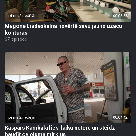
pirms 2 nedēļām
00:02:28
Magone Liedeskalna novērtē savu jauno uzacu
kontūras
67. epizode
pirms 2 nedēļām
00:04:42
Kaspars Kambala lieki laiku netērē un steidz
baudīt ceļojuma mirkļus