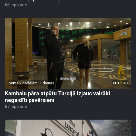
68. epizode
pirms 2 nedēļām, 1 dienas
00:05:48
Kambalu pāra atpūtu Turcijā izjauc vairāki
negaidīti pavērsieni
67. epizode