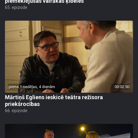
piemeklējušas vairākas ķibeles
65. epizode
pirms 1 nedēļas, 4 dienām
00:02:50
Mārtiņš Egliens ieskicē teātra režisora
priekšrocības
66. epizode