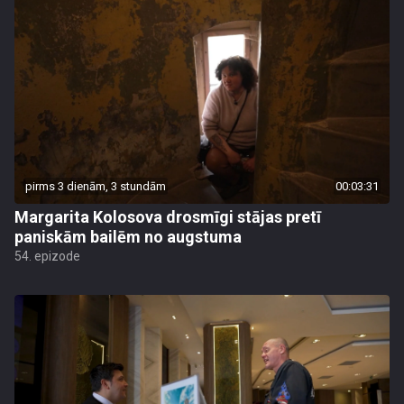
pirms 3 dienām, 3 stundām
00:03:31
Margarita Kolosova drosmīgi stājas pretī
paniskām bailēm no augstuma
54. epizode