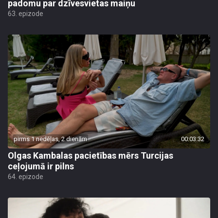
padomu par dzīvesvietas maiņu
63. epizode
pirms 1 nedēļas, 2 dienām
00:03:32
Olgas Kambalas pacietības mērs Turcijas
ceļojumā ir pilns
64. epizode