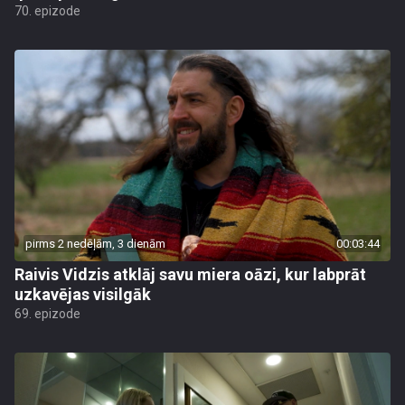
70. epizode
pirms 2 nedēļām, 3 dienām
00:03:44
Raivis Vidzis atklāj savu miera oāzi, kur labprāt
uzkavējas visilgāk
69. epizode