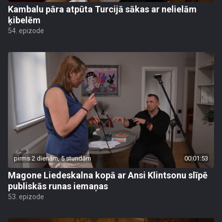
Kambalu pāra atpūta Turcijā sākas ar nelielām
ķibelēm
54. epizode
pirms 2 dienām, 5 stundām
00:01:53
Magone Liedeskalna kopā ar Ansi Klintsonu slīpē
publiskās runas iemaņas
53. epizode