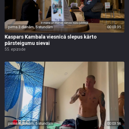
pirms 3 dienām, 5 stundām
00:03:35
Kaspars Kambala viesnīcā slepus kārto
pārsteigumu sievai
55. epizode
pirms 4 dienām, 5 stundām
00:03:56