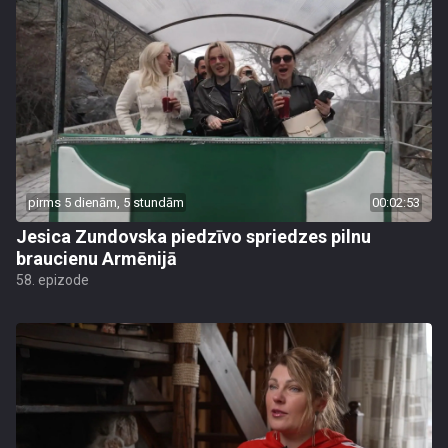
pirms 5 dienām, 5 stundām
00:02:53
Jesica Zundovska piedzīvo spriedzes pilnu
braucienu Armēnijā
58. epizode