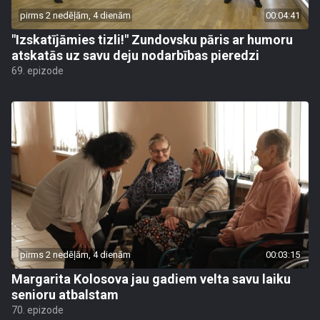
pirms 2 nedēļām, 4 dienām
00:04:41
"Izskatījāmies tizli!" Zundovsku pāris ar humoru
atskatās uz savu deju nodarbības pieredzi
69. epizode
pirms 2 nedēļām, 4 dienām
00:03:15
Margarita Kolosova jau gadiem velta savu laiku
senioru atbalstam
70. epizode