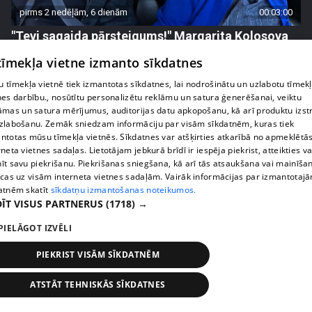
pirms 2 nedēļām, 6 dienām
00:03:00
"Tevi sagaida pārsteigums!" Margarita Kolosova
satraukta par draudzeņu izdomu
 tīmekļa vietne izmanto sīkdatnes
71. epizode
 tīmekļa vietnē tiek izmantotas sīkdatnes, lai nodrošinātu un uzlabotu tīmek
nes darbību., nosūtītu personalizētu reklāmu un satura ģenerēšanai, veiktu
āmas un satura mērījumus, auditorijas datu apkopošanu, kā arī produktu izst
zlabošanu. Zemāk sniedzam informāciju par visām sīkdatnēm, kuras tiek
ntotas mūsu tīmekļa vietnēs. Sīkdatnes var atšķirties atkarībā no apmeklētā
rneta vietnes sadaļas. Lietotājam jebkurā brīdī ir iespēja piekrist, atteikties va
īt savu piekrišanu. Piekrišanas sniegšana, kā arī tās atsaukšana vai mainīša
ecas uz visām interneta vietnes sadaļām. Vairāk informācijas par izmantotaj
atnēm skatīt
sīkdatņu izmantošanas noteikumos.
ĪT VISUS PARTNERUS
(1718) →
PIELĀGOT IZVĒLI
pirms 2 nedēļām, 6 dienām
00:02:23
PIEKRIST VISĀM SĪKDATNĒM
Kaspars Kambala liek atkal un atkal teikt Olgai,
cik ļoti viņu mīl
ATSTĀT TEHNISKĀS SĪKDATNES
70. epizode