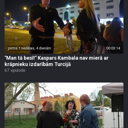
pirms 1 nedēļas, 4 dienām
00:03:14
"Man tā besī!" Kaspars Kambala nav mierā ar
krāpnieku izdarībām Turcijā
67. epizode