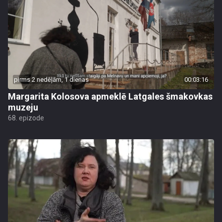
pirms 2 nedēļām, 1 dienas
00:03:16
Margarita Kolosova apmeklē Latgales šmakovkas
muzeju
68. epizode