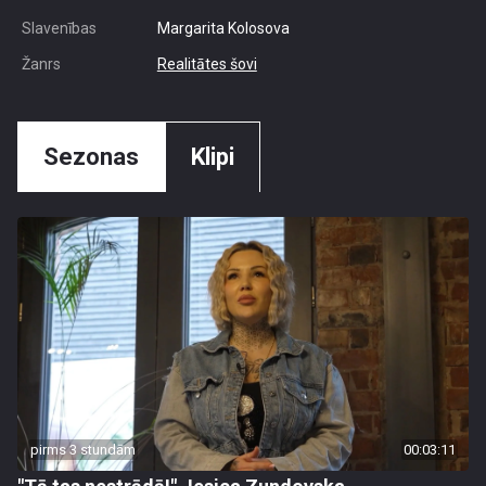
Slavenības
Margarita Kolosova
Žanrs
Realitātes šovi
Sezonas
Klipi
pirms 3 stundām
00:03:11