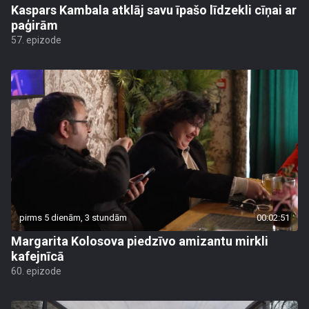
Kaspars Kambala atklāj savu īpašo līdzekli cīņai ar
paģirām
57. epizode
pirms 5 dienām, 3 stundām
00:02:51
Margarita Kolosova piedzīvo amizantu mirkli
kafejnīcā
60. epizode