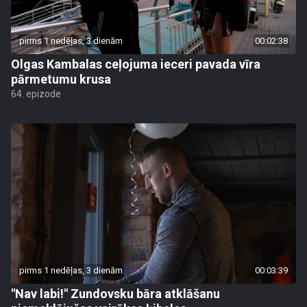
pirms 1 nedēļas, 3 dienām
00:02:38
Olgas Kambalas ceļojuma ieceri pavada vīra
pārmetumu krusa
64. epizode
pirms 1 nedēļas, 3 dienām
00:03:39
"Nav labi!" Zundovsku bāra atklāšanu