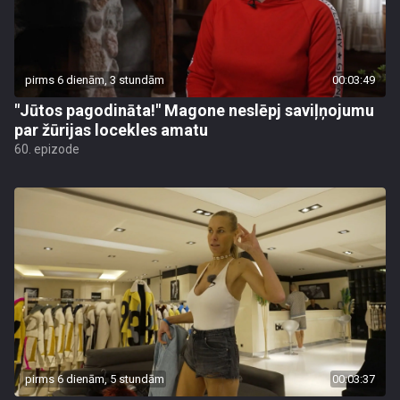
pirms 6 dienām, 3 stundām
00:03:49
"Jūtos pagodināta!" Magone neslēpj saviļņojumu
par žūrijas locekles amatu
60. epizode
pirms 6 dienām, 5 stundām
00:03:37