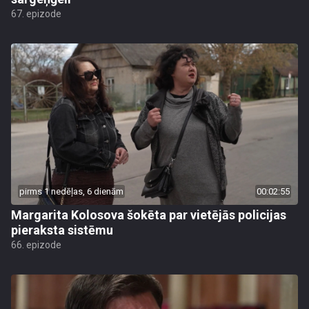
67. epizode
pirms 1 nedēļas, 6 dienām
00:02:55
Margarita Kolosova šokēta par vietējās policijas
pieraksta sistēmu
66. epizode