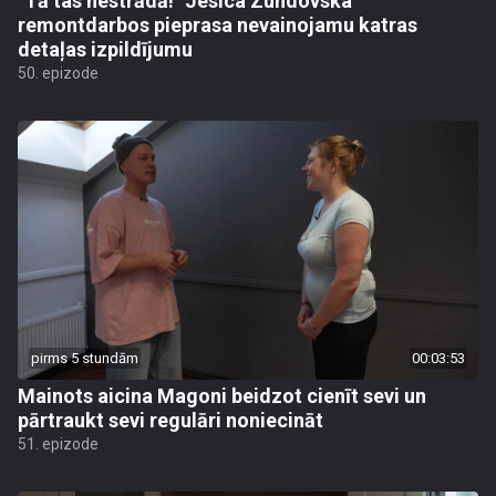
"Tā tas nestrādā!" Jesica Zundovska
remontdarbos pieprasa nevainojamu katras
detaļas izpildījumu
50. epizode
pirms 5 stundām
00:03:53
Mainots aicina Magoni beidzot cienīt sevi un
pārtraukt sevi regulāri noniecināt
51. epizode