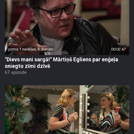
pirms 1 nedēļas, 6 dienām
00:02:47
"Dievs mani sargā!" Mārtiņš Egliens par enģeļa
sniegto zīmi dzīvē
67. epizode