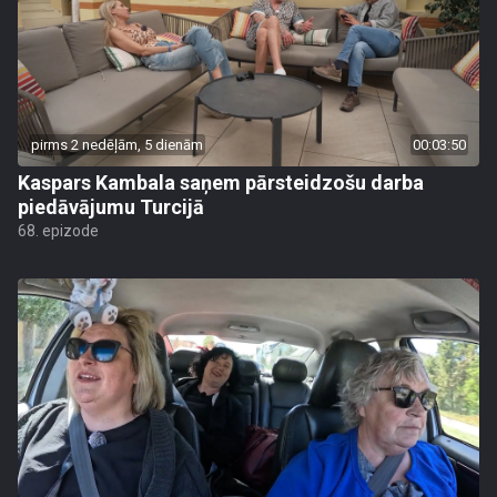
pirms 2 nedēļām, 5 dienām
00:03:50
Kaspars Kambala saņem pārsteidzošu darba
piedāvājumu Turcijā
68. epizode