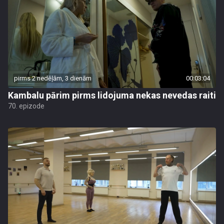
pirms 2 nedēļām, 3 dienām
00:03:04
Kambalu pārim pirms lidojuma nekas nevedas raiti
70. epizode