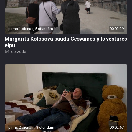
pirms 1 dienas, 5 stundām
00:03:39
Margarita Kolosova bauda Cesvaines pils vēstures
elpu
54. epizode
pirms 2 dienām, 3 stundām
00:02:57