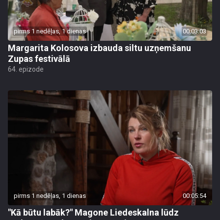
pirms 1 nedēļas, 1 dienas
00:03:03
Margarita Kolosova izbauda siltu uzņemšanu
Zupas festivālā
64. epizode
pirms 1 nedēļas, 1 dienas
00:05:54
"Kā būtu labāk?" Magone Liedeskalna lūdz