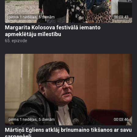
pirms 1 nedēļas, 5 dienām
00:03:43
Margarita Kolosova festivālā iemanto
apmeklētāju mīlestību
65. epizode
pirms 1 nedēļas, 5 dienām
00:03:46
Mārtiņš Egliens atklāj brīnumaino tikšanos ar savu
sargeņģeli