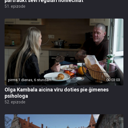
pārtraukt sevi regulāri noniecināt
51. epizode
pirms 1 dienas, 6 stundām
00:03:03
Olga Kambala aicina vīru doties pie ģimenes
psihologa
52. epizode