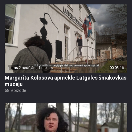
pirms 2 nedēļām, 1 dienas
00:03:16
Margarita Kolosova apmeklē Latgales šmakovkas
muzeju
68. epizode