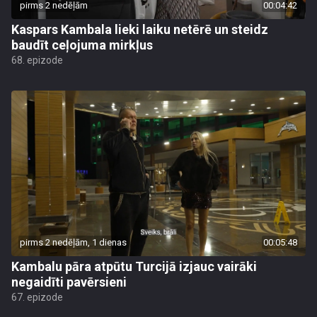
pirms 2 nedēļām
00:04:42
Kaspars Kambala lieki laiku netērē un steidz
baudīt ceļojuma mirkļus
68. epizode
pirms 2 nedēļām, 1 dienas
00:05:48
Kambalu pāra atpūtu Turcijā izjauc vairāki
negaidīti pavērsieni
67. epizode