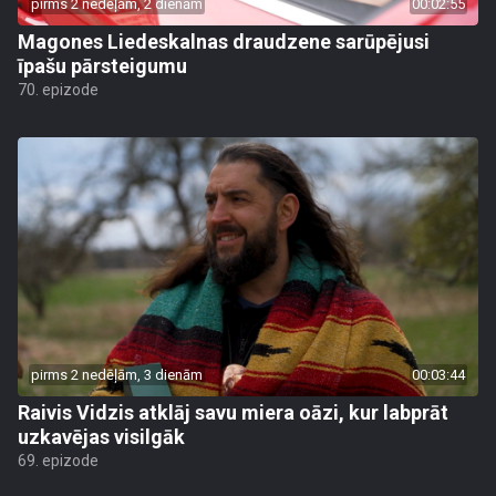
pirms 2 nedēļām, 2 dienām
00:02:55
Magones Liedeskalnas draudzene sarūpējusi
īpašu pārsteigumu
70. epizode
pirms 2 nedēļām, 3 dienām
00:03:44
Raivis Vidzis atklāj savu miera oāzi, kur labprāt
uzkavējas visilgāk
69. epizode