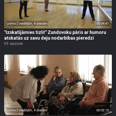
pirms 2 nedēļām, 4 dienām
00:04:41
"Izskatījāmies tizli!" Zundovsku pāris ar humoru
atskatās uz savu deju nodarbības pieredzi
69. epizode
pirms 2 nedēļām, 4 dienām
00:03:15