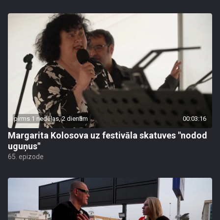
pirms 1 nedēļas, 2 dienām
00:03:16
Margarita Kolosova uz festivāla skatuves "nodod
uguņus"
65. epizode