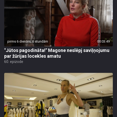
pirms 6 dienām, 6 stundām
00:03:49
"Jūtos pagodināta!" Magone neslēpj saviļņojumu
par žūrijas locekles amatu
60. epizode