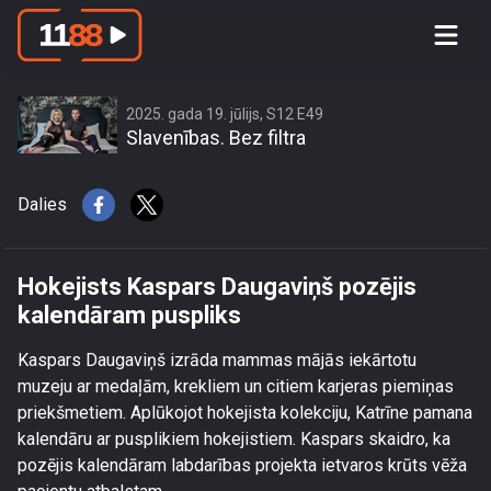
Hokejists Kaspars Daugaviņš pozējis
kalendāram puspliks
2025. gada 19. jūlijs, S12 E49
Slavenības. Bez filtra
Dalies
Hokejists Kaspars Daugaviņš pozējis
kalendāram puspliks
Kaspars Daugaviņš izrāda mammas mājās iekārtotu
muzeju ar medaļām, krekliem un citiem karjeras piemiņas
priekšmetiem. Aplūkojot hokejista kolekciju, Katrīne pamana
kalendāru ar pusplikiem hokejistiem. Kaspars skaidro, ka
pozējis kalendāram labdarības projekta ietvaros krūts vēža