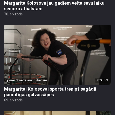
Margarita Kolosova jau gadiem velta savu laiku
senioru atbalstam
70. epizode
pirms 2 nedēļām, 5 dienām
00:03:53
Margaritai Kolosovai sporta treniņš sagādā
pamatīgas galvassāpes
69. epizode