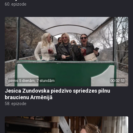
60. epizode
pirms 5 dienām, 7 stundām
00:02:53
Jesica Zundovska piedzīvo spriedzes pilnu
braucienu Armēnijā
58. epizode