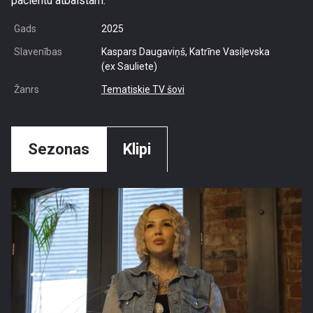
pacientu atbalstam.
Gads
2025
Slavenības
Kaspars Daugaviņš, Katrīne Vasiļevska
(ex Sauliete)
Žanrs
Tematiskie TV šovi
Sezonas
Klipi