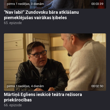
pirms 1 nedēļas, 3 dienām
00:03:39
"Nav labi!" Zundovsku bāra atklāšanu
piemeklējušas vairākas ķibeles
65. epizode
pirms 1 nedēļas, 4 dienām
00:02:50
Mārtiņš Egliens ieskicē teātra režisora
priekšrocības
66. epizode