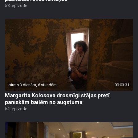
53. epizode
pirms 3 dienām, 6 stundām
00:03:31
Margarita Kolosova drosmīgi stājas pretī
paniskām bailēm no augstuma
54. epizode