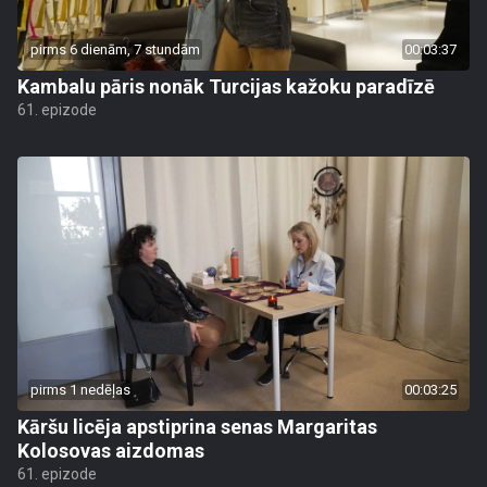
pirms 6 dienām, 7 stundām
00:03:37
Kambalu pāris nonāk Turcijas kažoku paradīzē
61. epizode
pirms 1 nedēļas
00:03:25
Kāršu licēja apstiprina senas Margaritas
Kolosovas aizdomas
61. epizode