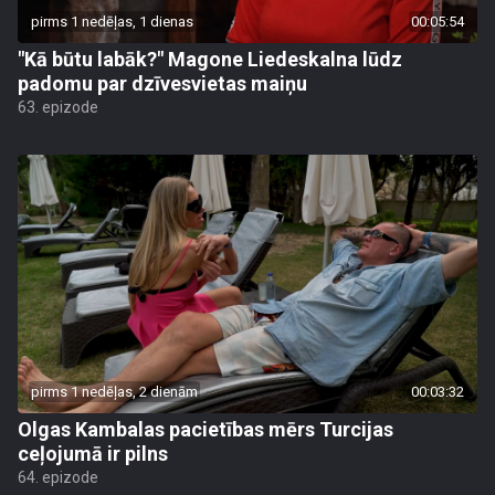
pirms 1 nedēļas, 1 dienas
00:05:54
"Kā būtu labāk?" Magone Liedeskalna lūdz
padomu par dzīvesvietas maiņu
63. epizode
pirms 1 nedēļas, 2 dienām
00:03:32
Olgas Kambalas pacietības mērs Turcijas
ceļojumā ir pilns
64. epizode