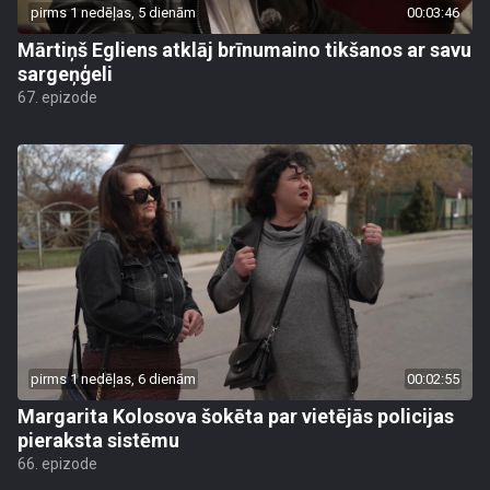
pirms 1 nedēļas, 5 dienām
00:03:46
Mārtiņš Egliens atklāj brīnumaino tikšanos ar savu
sargeņģeli
67. epizode
pirms 1 nedēļas, 6 dienām
00:02:55
Margarita Kolosova šokēta par vietējās policijas
pieraksta sistēmu
66. epizode