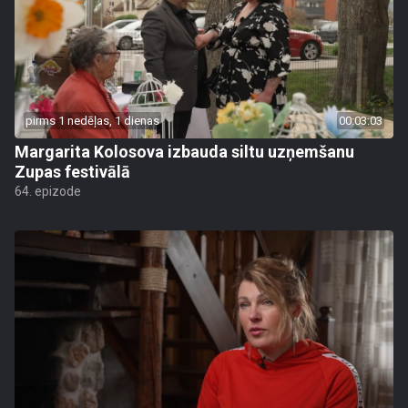
pirms 1 nedēļas, 1 dienas
00:03:03
Margarita Kolosova izbauda siltu uzņemšanu
Zupas festivālā
64. epizode