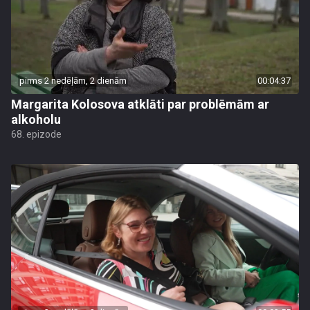
pirms 2 nedēļām, 2 dienām
00:04:37
Margarita Kolosova atklāti par problēmām ar
alkoholu
68. epizode