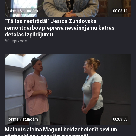
pirms 6 stundām
00:03:11
"Tā tas nestrādā!" Jesica Zundovska
remontdarbos pieprasa nevainojamu katras
detaļas izpildījumu
50. epizode
pirms 7 stundām
00:03:53
Mainots aicina Magoni beidzot cienīt sevi un