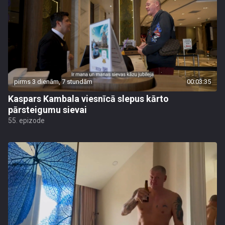
pirms 3 dienām, 7 stundām
00:03:35
Kaspars Kambala viesnīcā slepus kārto
pārsteigumu sievai
55. epizode