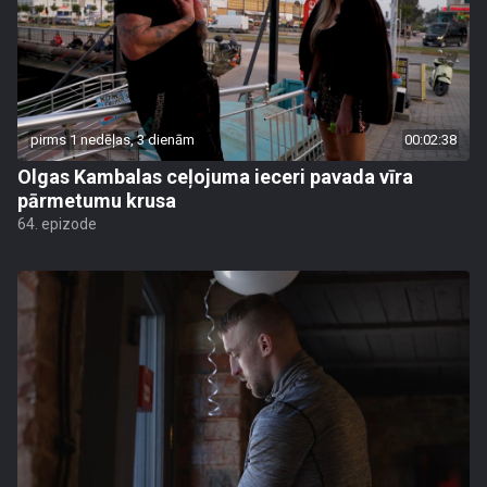
pirms 1 nedēļas, 3 dienām
00:02:38
Olgas Kambalas ceļojuma ieceri pavada vīra
pārmetumu krusa
64. epizode