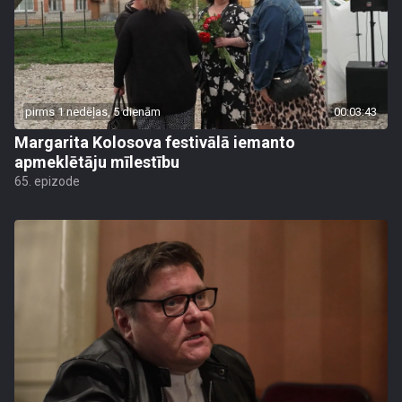
pirms 1 nedēļas, 5 dienām
00:03:43
Margarita Kolosova festivālā iemanto
apmeklētāju mīlestību
65. epizode