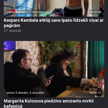
pirms 4 dienām, 7 stundām
00:03:56
Kaspars Kambala atklāj savu īpašo līdzekli cīņai ar
paģirām
57. epizode
pirms 5 dienām, 6 stundām
00:02:51
Margarita Kolosova piedzīvo amizantu mirkli
kafejnīcā