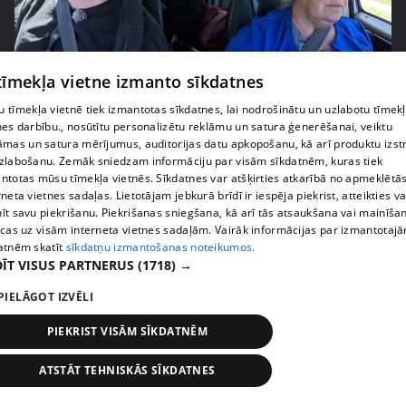
 tīmekļa vietne izmanto sīkdatnes
pirms 2 nedēļām, 6 dienām
00:03:00
"Tevi sagaida pārsteigums!" Margarita Kolosova
 tīmekļa vietnē tiek izmantotas sīkdatnes, lai nodrošinātu un uzlabotu tīmek
nes darbību., nosūtītu personalizētu reklāmu un satura ģenerēšanai, veiktu
satraukta par draudzeņu izdomu
āmas un satura mērījumus, auditorijas datu apkopošanu, kā arī produktu izst
71. epizode
zlabošanu. Zemāk sniedzam informāciju par visām sīkdatnēm, kuras tiek
ntotas mūsu tīmekļa vietnēs. Sīkdatnes var atšķirties atkarībā no apmeklētā
rneta vietnes sadaļas. Lietotājam jebkurā brīdī ir iespēja piekrist, atteikties va
īt savu piekrišanu. Piekrišanas sniegšana, kā arī tās atsaukšana vai mainīša
ecas uz visām interneta vietnes sadaļām. Vairāk informācijas par izmantotaj
atnēm skatīt
sīkdatņu izmantošanas noteikumos.
ĪT VISUS PARTNERUS
(1718) →
PIELĀGOT IZVĒLI
PIEKRIST VISĀM SĪKDATNĒM
ATSTĀT TEHNISKĀS SĪKDATNES
pirms 2 nedēļām, 6 dienām
00:02:23