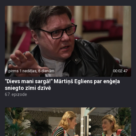
pirms 1 nedēļas, 6 dienām
00:02:47
"Dievs mani sargā!" Mārtiņš Egliens par enģeļa
sniegto zīmi dzīvē
67. epizode