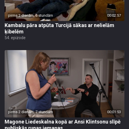
pirms 2 dienām, 6 stundām
00:02:57
Kambalu pāra atpūta Turcijā sākas ar nelielām
ķibelēm
54. epizode
pirms 2 dienām, 7 stundām
00:01:53
Magone Liedeskalna kopā ar Ansi Klintsonu slīpē
publiskās runas iemaņas