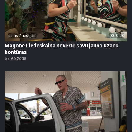
pirms 2 nedēļām
00:02:28
Magone Liedeskalna novērtē savu jauno uzacu
kontūras
67. epizode