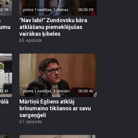
02:38
pirms 1 nedēļas, 1 dienas
00:03:39
a
"Nav labi!" Zundovsku bāra
tumu
atklāšanu piemeklējušas
vairākas ķibeles
65. epizode
03:43
pirms 1 nedēļas, 3 dienām
00:03:46
vālā
Mārtiņš Egliens atklāj
brīnumaino tikšanos ar savu
sargeņģeli
67. epizode