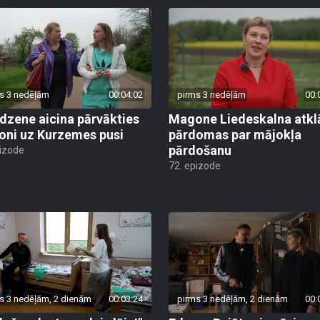
s 3 nedēļām
00:04:02
pirms 3 nedēļām
00:
dzene aicina pārvākties
Magone Liedeskalna atkl
ni uz Kurzemes pusi
pārdomas par mājokļa
pārdošanu
pizode
72. epizode
s 3 nedēļām, 2 dienām
00:03:24
pirms 3 nedēļām, 2 dienām
00: