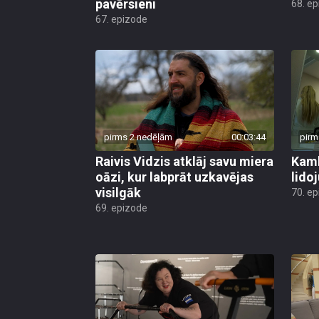
pavērsieni
68. e
67. epizode
pirms 2 nedēļām
00:03:44
pirm
Raivis Vidzis atklāj savu miera
Kamb
oāzi, kur labprāt uzkavējas
lido
visilgāk
70. e
69. epizode