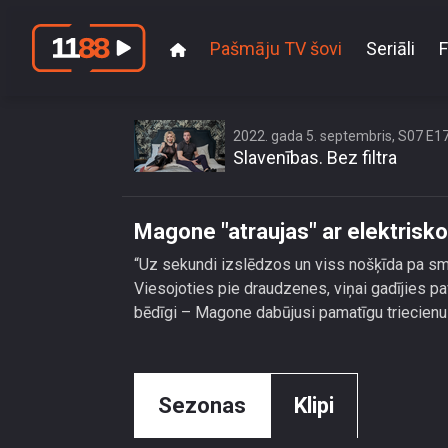
Pašmāju TV šovi
Seriāli
F
2022. gada 5. septembris, S07 E1
Slavenības. Bez filtra
Magone "atraujas" ar elektrisk
“Uz sekundi izslēdzos un viss nošķīda pa sm
Viesojoties pie draudzenes, viņai gadījies 
bēdīgi – Magone dabūjusi pamatīgu triecienu 
Sezonas
Klipi