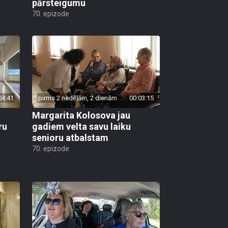
pārsteigumu
70. epizode
04:41
pirms 2 nedēļām, 2 dienām
00:03:15
Margarita Kolosova jau
ru
gadiem velta savu laiku
senioru atbalstam
70. epizode