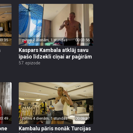
03:35
pirms 2 dienām, 1 stundas
00:03:56
ā
Kaspars Kambala atklāj savu
īpašo līdzekli cīņai ar paģirām
57. epizode
03:49
pirms 4 dienām, 1 stundas
00:03:37
one
Kambalu pāris nonāk Turcijas