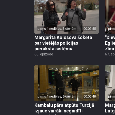
pirms 1 nedēļas, 3 dienām
00:02:55
pirm
Margarita Kolosova šokēta
"Die
par vietējās policijas
Egli
pieraksta sistēmu
zīmi
66. epizode
67. e
pirms 1 nedēļas, 5 dienām
00:05:48
pirm
Kambalu pāra atpūtu Turcijā
Marg
izjauc vairāki negaidīti
Latg