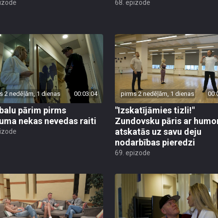
pizode
68. epizode
s 2 nedēļām, 1 dienas
00:03:04
pirms 2 nedēļām, 1 dienas
00:
alu pārim pirms
"Izskatījāmies tizli!"
juma nekas nevedas raiti
Zundovsku pāris ar humo
atskatās uz savu deju
pizode
nodarbības pieredzi
69. epizode