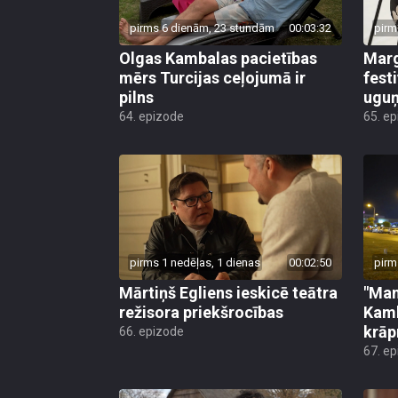
pirms 6 dienām, 23 stundām
00:03:32
pirm
Olgas Kambalas pacietības
Marg
mērs Turcijas ceļojumā ir
fest
pilns
uguņ
64. epizode
65. e
pirms 1 nedēļas, 1 dienas
00:02:50
pirm
Mārtiņš Egliens ieskicē teātra
"Man
režisora priekšrocības
Kamb
krāp
66. epizode
67. e