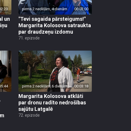
02:23
pirms 2 nedēļām, 4 dienām
00:03:00
al un
"Tevi sagaida pārsteigums!"
viņu
Margarita Kolosova satraukta
par draudzeņu izdomu
71. epizode
05:44
pirms 2 nedēļām, 6 dienām
00:03:18
Margarita Kolosova atklāti
"
par dronu radīto nedrošības
sajūtu Latgalē
em
72. epizode