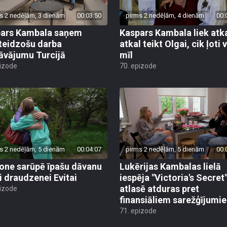
s 2 nedēļām, 3 dienām
00:03:50
pirms 2 nedēļām, 4 dienām
00:
ars Kambala saņem
Kaspars Kambala liek atk
teidzošu darba
atkal teikt Olgai, cik ļoti 
āvājumu Turcijā
mīl
pizode
70. epizode
s 2 nedēļām, 5 dienām
00:04:07
pirms 2 nedēļām, 5 dienām
00:
ne sarūpē īpašu dāvanu
Lukērijas Kambalas lielā
i draudzenei Evitai
iespēja "Victoria's Secret
atlasē atduras pret
pizode
finansiāliem sarežģījumi
71. epizode