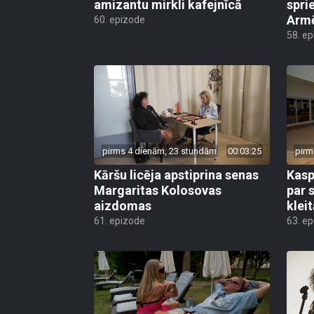
amizantu mirkli kafejnīcā
spri
Armē
60. epizode
58. e
pirms 4 dienām, 23 stundām
00:03:25
pirm
Kāršu licēja apstiprina senas
Kasp
Margaritas Kolosovas
par 
aizdomas
klei
61. epizode
63. e