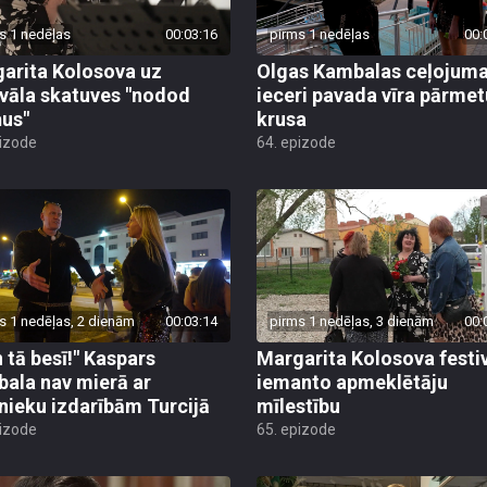
s 1 nedēļas
00:03:16
pirms 1 nedēļas
00:
arita Kolosova uz
Olgas Kambalas ceļojum
ivāla skatuves "nodod
ieceri pavada vīra pārme
us"
krusa
pizode
64. epizode
s 1 nedēļas, 2 dienām
00:03:14
pirms 1 nedēļas, 3 dienām
00:
 tā besī!" Kaspars
Margarita Kolosova festi
ala nav mierā ar
iemanto apmeklētāju
nieku izdarībām Turcijā
mīlestību
pizode
65. epizode