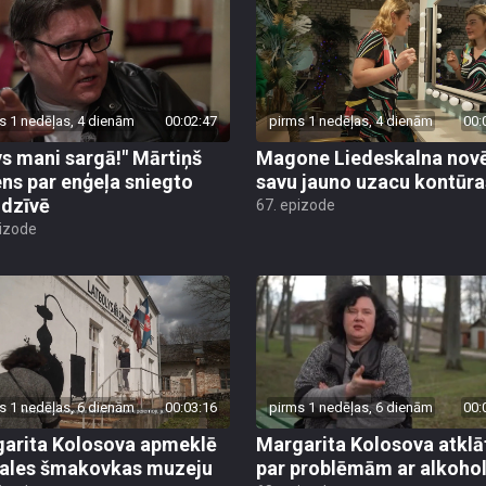
s 1 nedēļas, 4 dienām
00:02:47
pirms 1 nedēļas, 4 dienām
00:
vs mani sargā!" Mārtiņš
Magone Liedeskalna nov
ens par enģeļa sniegto
savu jauno uzacu kontūra
 dzīvē
67. epizode
pizode
s 1 nedēļas, 6 dienām
00:03:16
pirms 1 nedēļas, 6 dienām
00:
arita Kolosova apmeklē
Margarita Kolosova atklā
ales šmakovkas muzeju
par problēmām ar alkoho