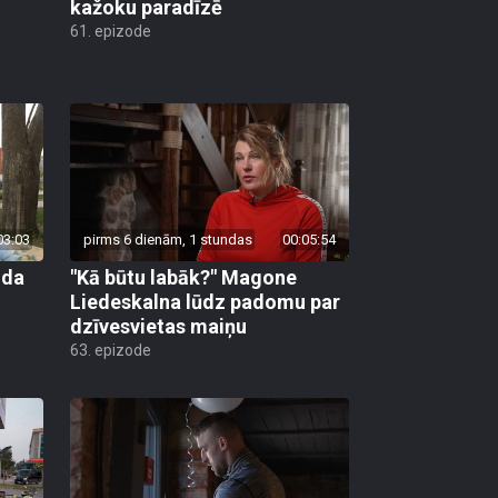
kažoku paradīzē
61. epizode
03:03
pirms 6 dienām, 1 stundas
00:05:54
uda
"Kā būtu labāk?" Magone
Liedeskalna lūdz padomu par
dzīvesvietas maiņu
63. epizode