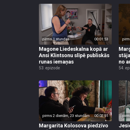
pirms 1 stundas
00:01:53
pirm
Magone Liedeskalna kopā ar
Marg
Ansi Klintsonu slīpē publiskās
stāj
runas iemaņas
no 
53. epizode
54. e
pirms 2 dienām, 23 stundām
00:02:51
pirm
Margarita Kolosova piedzīvo
Jesi