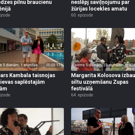
edzes pilnu braucienu
neslēpj saviļņojumu par
nijā
žūrijas locekles amatu
pizode
60. epizode
s 5 dienām, 1 stundas
00:03:17
pirms 5 dienām, 23 stundām
00:
ars Kambala taisnojas
Margarita Kolosova izba
sievas saplēstajām
siltu uzņemšanu Zupas
tām
festivālā
pizode
64. epizode