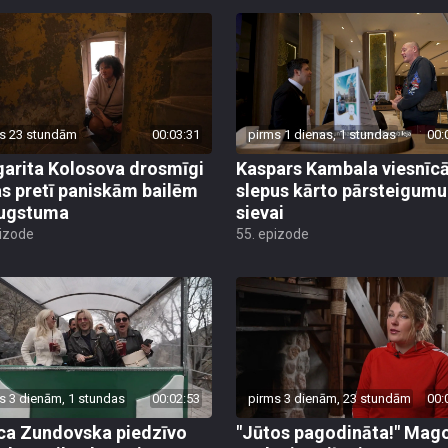
s 23 stundām
00:03:31
pirms 1 dienas, 1 stundas
00:
arita Kolosova drosmīgi
Kaspars Kambala viesnīc
as pretī paniskām bailēm
slepus kārto pārsteigumu
augstuma
sievai
pizode
55. epizode
s 3 dienām, 1 stundas
00:02:53
pirms 3 dienām, 23 stundām
00:
ca Zundovska piedzīvo
"Jūtos pagodināta!" Mag