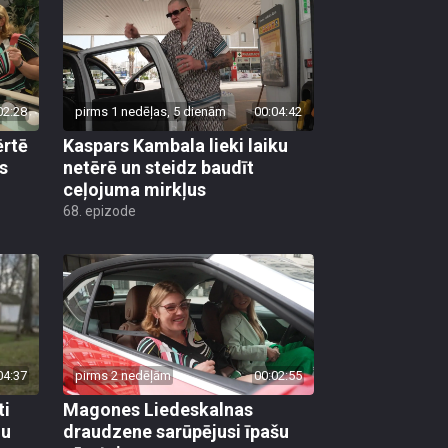
02:28
pirms 1 nedēļas, 5 dienām
00:04:42
ērtē
Kaspars Kambala lieki laiku
s
netērē un steidz baudīt
ceļojuma mirkļus
68. epizode
04:37
pirms 2 nedēļām
00:02:55
ti
Magones Liedeskalnas
lu
draudzene sarūpējusi īpašu