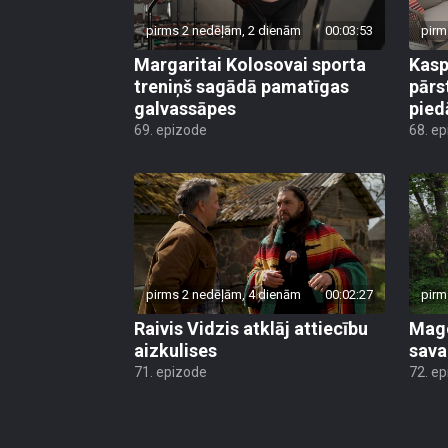
pirms 2 nedēļām, 2 dienām
00:03:53
pirm
Margaritai Kolosovai sporta
Kasp
treniņš sagādā pamatīgas
pārs
galvassāpes
pied
69. epizode
68. e
pirms 2 nedēļām, 4 dienām
00:02:27
pirm
Raivis Vidzis atklāj attiecību
Mago
aizkulises
sava
71. epizode
72. e