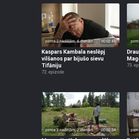
pirms 2 nedēļām, 6 dienām
00:02:41
pirm
Kaspars Kambala neslēpj
Drau
vilšanos par bijušo sievu
Mago
Tifāniju
73. e
72. epizode
pirms 3 nedēļām, 2 dienām
00:02:54
pirm