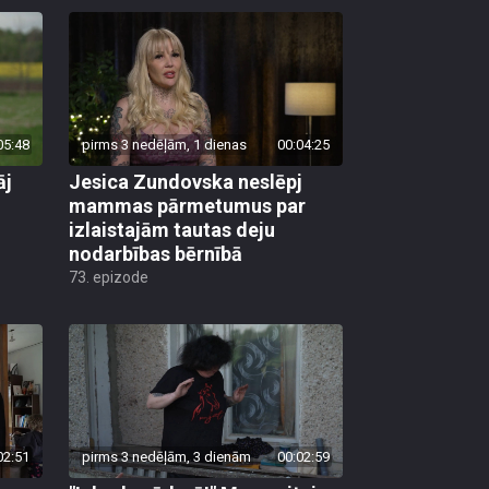
05:48
pirms 3 nedēļām, 1 dienas
00:04:25
āj
Jesica Zundovska neslēpj
mammas pārmetumus par
izlaistajām tautas deju
nodarbības bērnībā
73. epizode
02:51
pirms 3 nedēļām, 3 dienām
00:02:59