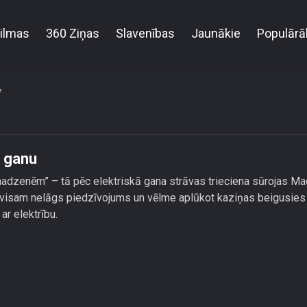
ilmas
360 Ziņas
Slavenības
Jaunākie
Populārā
Magone \"atraujas\" ar elektrisko ganu
7
o ganu
adzenēm” – tā pēc elektriskā gana strāvas trieciena sūrojas Ma
pavisam nelāgs piedzīvojums un vēlme aplūkot kaziņas beigusies
ar elektrību.