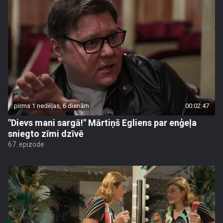
pirms 1 nedēļas, 6 dienām
00:02:47
"Dievs mani sargā!" Mārtiņš Egliens par enģeļa
sniegto zīmi dzīvē
67. epizode