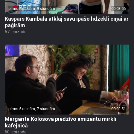
pirms 4 dienām, 9 stundām
00:03:56
Kaspars Kambala atklāj savu īpašo līdzekli cīņai ar
paģirām
57. epizode
pirms 5 dienām, 7 stundām
00:02:51
Margarita Kolosova piedzīvo amizantu mirkli
kafejnīcā
60. epizode