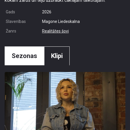
kokam zarus un teju uzbraukt čaklajām talkotājām.
Gads
2026
Slavenības
Magone Liedeskalna
Žanrs
Realitātes šovi
Sezonas
Klipi