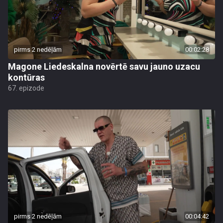
pirms 2 nedēļām
00:02:28
Magone Liedeskalna novērtē savu jauno uzacu
kontūras
67. epizode
pirms 2 nedēļām
00:04:42