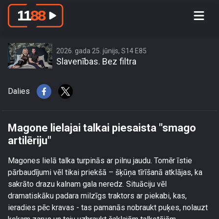
Magone lielajai talkai piesaista
\"smago artilēriju\"
2026. gada 25. jūnijs, S14 E85
Slavenības. Bez filtra
Dalies
Magone lielajai talkai piesaista "smago
artilēriju"
Magones lielā talka turpinās ar pilnu jaudu. Tomēr īstie
pārbaudījumi vēl tikai priekšā – šķūņa tīrīšanā atklājas, ka
sakrāto drazu kalnam gala neredz. Situāciju vēl
dramatiskāku padara milzīgs traktors ar piekabi, kas,
ieradies pēc kravas - tas pamanās nobraukt puķes, nolauzt