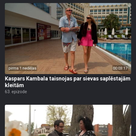
pirms 1 nedēļas
00:03:17
Kaspars Kambala taisnojas par sievas saplēstajām
kleitām
63. epizode