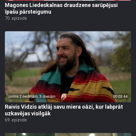
Magones Liedeskalnas draudzene sarūpējusi
īpašu pārsteigumu
70. epizode
pirms 2 nedēļām, 3 dienām
00:03:44
Raivis Vidzis atklāj savu miera oāzi, kur labprāt
uzkavējas visilgāk
69. epizode