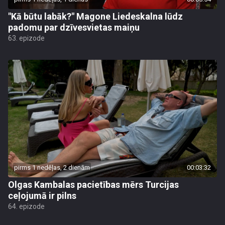
"Kā būtu labāk?" Magone Liedeskalna lūdz
padomu par dzīvesvietas maiņu
63. epizode
pirms 1 nedēļas, 2 dienām
00:03:32
Olgas Kambalas pacietības mērs Turcijas
ceļojumā ir pilns
64. epizode