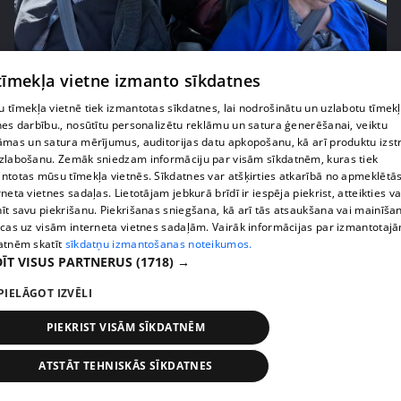
pirms 2 nedēļām, 6 dienām
00:03:00
 tīmekļa vietne izmanto sīkdatnes
"Tevi sagaida pārsteigums!" Margarita Kolosova
satraukta par draudzeņu izdomu
 tīmekļa vietnē tiek izmantotas sīkdatnes, lai nodrošinātu un uzlabotu tīmek
nes darbību., nosūtītu personalizētu reklāmu un satura ģenerēšanai, veiktu
71. epizode
āmas un satura mērījumus, auditorijas datu apkopošanu, kā arī produktu izst
zlabošanu. Zemāk sniedzam informāciju par visām sīkdatnēm, kuras tiek
ntotas mūsu tīmekļa vietnēs. Sīkdatnes var atšķirties atkarībā no apmeklētā
rneta vietnes sadaļas. Lietotājam jebkurā brīdī ir iespēja piekrist, atteikties va
īt savu piekrišanu. Piekrišanas sniegšana, kā arī tās atsaukšana vai mainīša
ecas uz visām interneta vietnes sadaļām. Vairāk informācijas par izmantotaj
atnēm skatīt
sīkdatņu izmantošanas noteikumos.
ĪT VISUS PARTNERUS
(1718) →
PIELĀGOT IZVĒLI
PIEKRIST VISĀM SĪKDATNĒM
pirms 2 nedēļām, 6 dienām
00:02:23
ATSTĀT TEHNISKĀS SĪKDATNES
Kaspars Kambala liek atkal un atkal teikt Olgai,