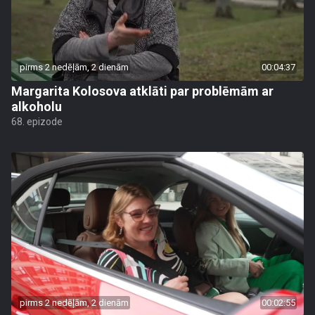
pirms 2 nedēļām, 2 dienām
00:04:37
Margarita Kolosova atklāti par problēmām ar
alkoholu
68. epizode
pirms 2 nedēļām, 2 dienām
00:02:55