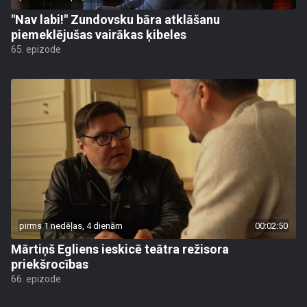
"Nav labi!" Zundovsku bāra atklāšanu
piemeklējušas vairākas ķibeles
65. epizode
pirms 1 nedēļas, 4 dienām
00:02:50
Mārtiņš Egliens ieskicē teātra režisora
priekšrocības
66. epizode