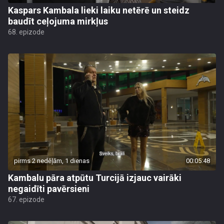
Kaspars Kambala lieki laiku netērē un steidz
baudīt ceļojuma mirkļus
68. epizode
pirms 2 nedēļām, 1 dienas
00:05:48
Kambalu pāra atpūtu Turcijā izjauc vairāki
negaidīti pavērsieni
67. epizode