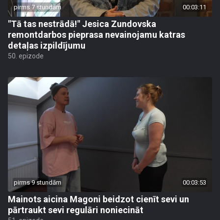
pirms 7 stundām
00:03:11
"Tā tas nestrādā!" Jesica Zundovska
remontdarbos pieprasa nevainojamu katras
detaļas izpildījumu
50. epizode
pirms 9 stundām
00:03:53
Mainots aicina Magoni beidzot cienīt sevi un
pārtraukt sevi regulāri noniecināt