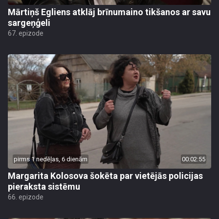
Mārtiņš Egliens atklāj brīnumaino tikšanos ar savu
sargeņģeli
67. epizode
pirms 1 nedēļas, 6 dienām
00:02:55
Margarita Kolosova šokēta par vietējās policijas
pieraksta sistēmu
66. epizode