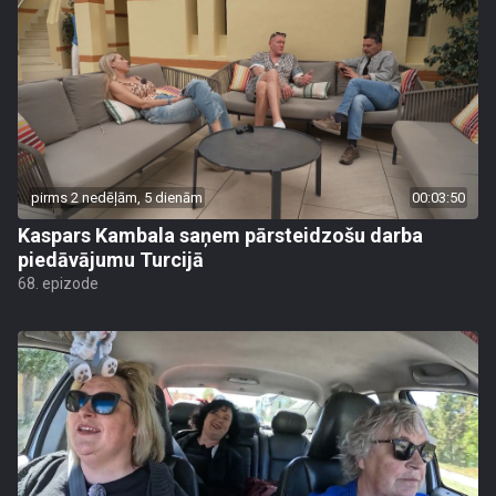
pirms 2 nedēļām, 5 dienām
00:03:50
Kaspars Kambala saņem pārsteidzošu darba
piedāvājumu Turcijā
68. epizode