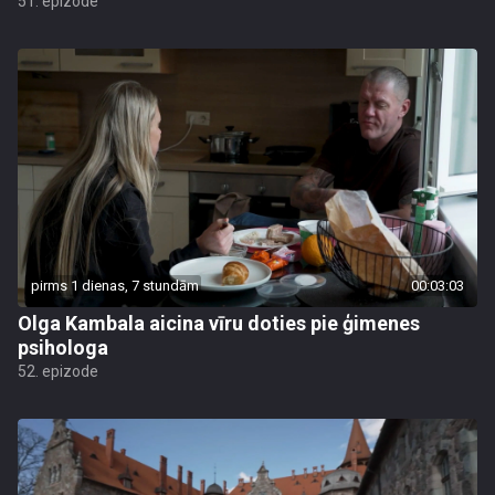
51. epizode
pirms 1 dienas, 7 stundām
00:03:03
Olga Kambala aicina vīru doties pie ģimenes
psihologa
52. epizode