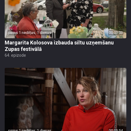
pirms 1 nedēļas, 1 dienas
00:03:03
Margarita Kolosova izbauda siltu uzņemšanu
Zupas festivālā
64. epizode
pirms 1 nedēļas, 1 dienas
00:05:54