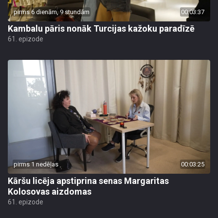
pirms 6 dienām, 9 stundām
00:03:37
Kambalu pāris nonāk Turcijas kažoku paradīzē
61. epizode
pirms 1 nedēļas
00:03:25
Kāršu licēja apstiprina senas Margaritas
Kolosovas aizdomas
61. epizode