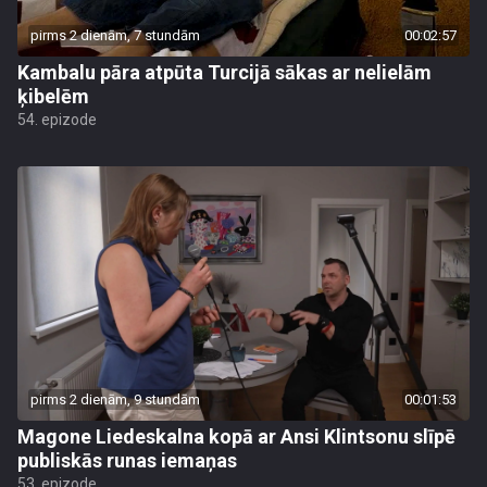
pirms 2 dienām, 7 stundām
00:02:57
Kambalu pāra atpūta Turcijā sākas ar nelielām
ķibelēm
54. epizode
pirms 2 dienām, 9 stundām
00:01:53
Magone Liedeskalna kopā ar Ansi Klintsonu slīpē
publiskās runas iemaņas
53. epizode