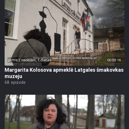
pirms 2 nedēļām, 1 dienas
00:03:16
Margarita Kolosova apmeklē Latgales šmakovkas
muzeju
68. epizode