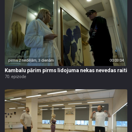
pirms 2 nedēļām, 3 dienām
00:03:04
Kambalu pārim pirms lidojuma nekas nevedas raiti
70. epizode