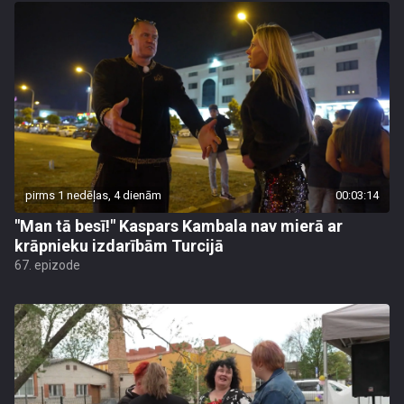
pirms 1 nedēļas, 4 dienām
00:03:14
"Man tā besī!" Kaspars Kambala nav mierā ar
krāpnieku izdarībām Turcijā
67. epizode