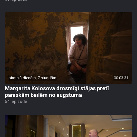
pirms 3 dienām, 7 stundām
00:03:31
Margarita Kolosova drosmīgi stājas pretī
paniskām bailēm no augstuma
54. epizode