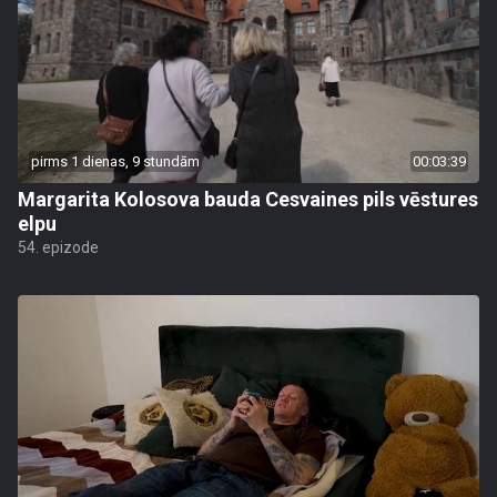
pirms 1 dienas, 9 stundām
00:03:39
Margarita Kolosova bauda Cesvaines pils vēstures
elpu
54. epizode