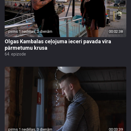
pirms 1 nedēļas, 3 dienām
00:02:38
Olgas Kambalas ceļojuma ieceri pavada vīra
pārmetumu krusa
64. epizode
pirms 1 nedēļas, 3 dienām
00:03:39