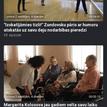
pirms 2 nedēļām, 4 dienām
00:04:41
"Izskatījāmies tizli!" Zundovsku pāris ar humoru
atskatās uz savu deju nodarbības pieredzi
69. epizode
pirms 2 nedēļām, 4 dienām
00:03:15
Margarita Kolosova jau gadiem velta savu laiku