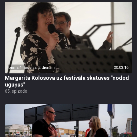
pirms 1 nedēļas, 2 dienām
00:03:16
Margarita Kolosova uz festivāla skatuves "nodod
uguņus"
65. epizode