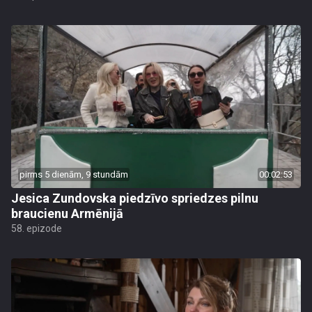
pirms 5 dienām, 9 stundām
00:02:53
Jesica Zundovska piedzīvo spriedzes pilnu
braucienu Armēnijā
58. epizode