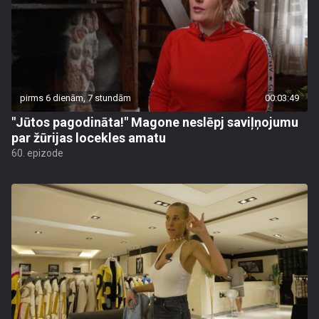
pirms 6 dienām, 7 stundām
00:03:49
"Jūtos pagodināta!" Magone neslēpj saviļņojumu
par žūrijas locekles amatu
60. epizode