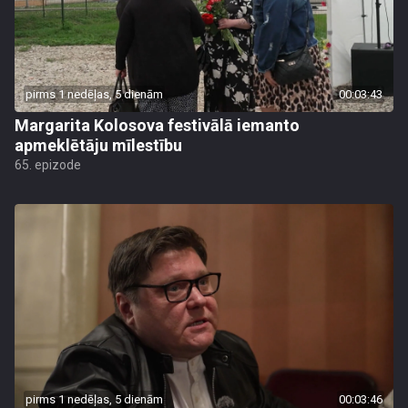
pirms 1 nedēļas, 5 dienām
00:03:43
Margarita Kolosova festivālā iemanto
apmeklētāju mīlestību
65. epizode
pirms 1 nedēļas, 5 dienām
00:03:46