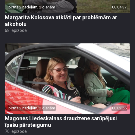
pirms 2 nedēļām, 2 dienām
00:04:37
Margarita Kolosova atklāti par problēmām ar
alkoholu
68. epizode
pirms 2 nedēļām, 2 dienām
00:02:55
Magones Liedeskalnas draudzene sarūpējusi
īpašu pārsteigumu
70. epizode