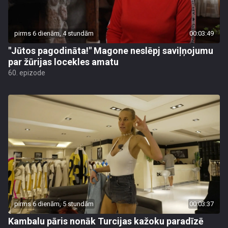
pirms 6 dienām, 4 stundām
00:03:49
"Jūtos pagodināta!" Magone neslēpj saviļņojumu
par žūrijas locekles amatu
60. epizode
pirms 6 dienām, 5 stundām
00:03:37
Kambalu pāris nonāk Turcijas kažoku paradīzē