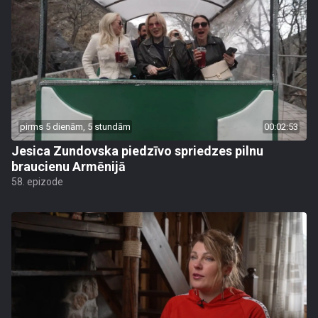
pirms 5 dienām, 5 stundām
00:02:53
Jesica Zundovska piedzīvo spriedzes pilnu
braucienu Armēnijā
58. epizode