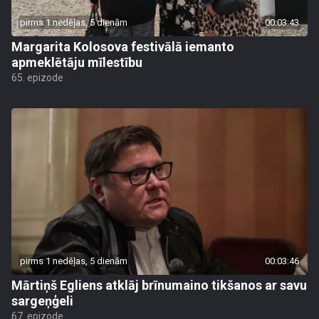
pirms 1 nedēļas, 5 dienām
00:03:43
Margarita Kolosova festivālā iemanto
apmeklētāju mīlestību
65. epizode
pirms 1 nedēļas, 5 dienām
00:03:46
Mārtiņš Egliens atklāj brīnumaino tikšanos ar savu
sargeņģeli
67. epizode