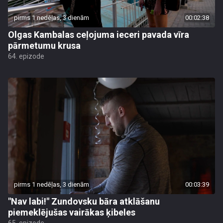
pirms 1 nedēļas, 3 dienām
00:02:38
Olgas Kambalas ceļojuma ieceri pavada vīra
pārmetumu krusa
64. epizode
pirms 1 nedēļas, 3 dienām
00:03:39
"Nav labi!" Zundovsku bāra atklāšanu
piemeklējušas vairākas ķibeles