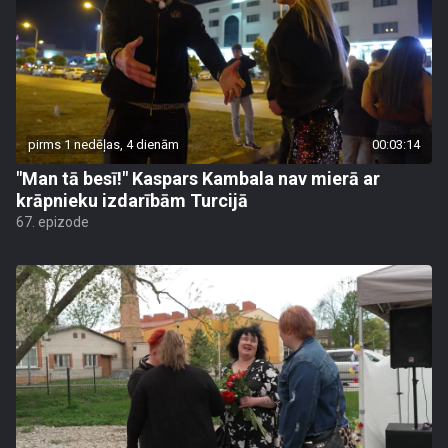
pirms 1 nedēļas, 4 dienām
00:03:14
"Man tā besī!" Kaspars Kambala nav mierā ar
krāpnieku izdarībām Turcijā
67. epizode