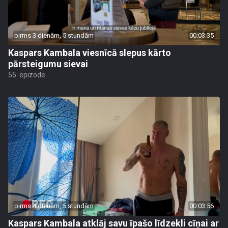
pirms 3 dienām, 5 stundām
00:03:35
Kaspars Kambala viesnīcā slepus kārto
pārsteigumu sievai
55. epizode
pirms 4 dienām, 5 stundām
00:03:56
Kaspars Kambala atklāj savu īpašo līdzekli cīņai ar