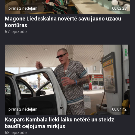
pirms 2 nedēļām
00:02:28
Magone Liedeskalna novērtē savu jauno uzacu
kontūras
67. epizode
pirms 2 nedēļām
00:04:42
Kaspars Kambala lieki laiku netērē un steidz
baudīt ceļojuma mirkļus
68. epizode