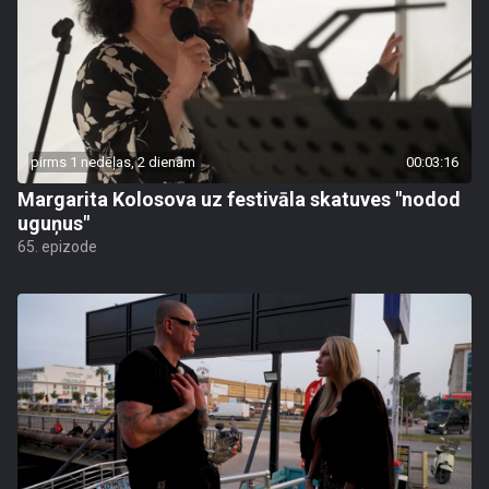
pirms 1 nedēļas, 2 dienām
00:03:16
Margarita Kolosova uz festivāla skatuves "nodod
uguņus"
65. epizode