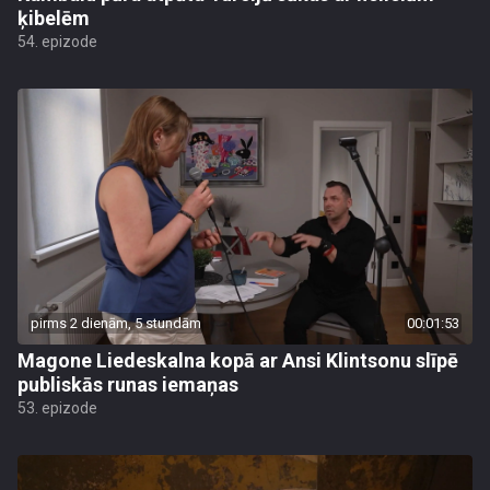
ķibelēm
54. epizode
pirms 2 dienām, 5 stundām
00:01:53
Magone Liedeskalna kopā ar Ansi Klintsonu slīpē
publiskās runas iemaņas
53. epizode