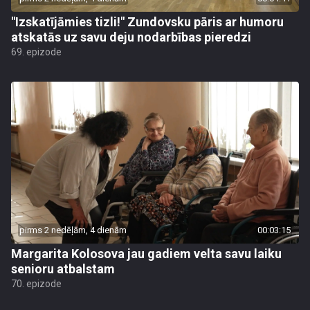
"Izskatījāmies tizli!" Zundovsku pāris ar humoru
atskatās uz savu deju nodarbības pieredzi
69. epizode
pirms 2 nedēļām, 4 dienām
00:03:15
Margarita Kolosova jau gadiem velta savu laiku
senioru atbalstam
70. epizode