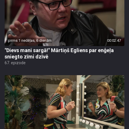
pirms 1 nedēļas, 6 dienām
00:02:47
"Dievs mani sargā!" Mārtiņš Egliens par enģeļa
sniegto zīmi dzīvē
67. epizode