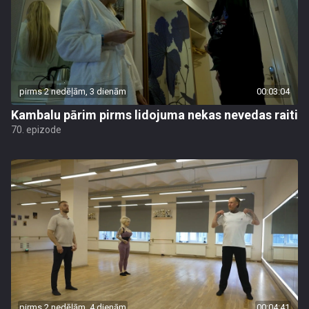
pirms 2 nedēļām, 3 dienām
00:03:04
Kambalu pārim pirms lidojuma nekas nevedas raiti
70. epizode
pirms 2 nedēļām, 4 dienām
00:04:41