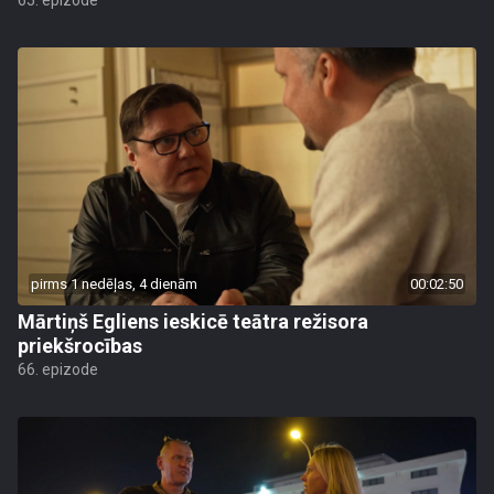
65. epizode
pirms 1 nedēļas, 4 dienām
00:02:50
Mārtiņš Egliens ieskicē teātra režisora
priekšrocības
66. epizode