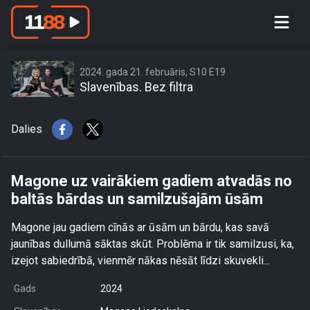
Magone uz vairākiem gadiem atvadās
no baltās bārdas un samilzušajām
ūsām
2024. gada 21. februāris, S10 E19
Slavenības. Bez filtra
Dalies
Magone uz vairākiem gadiem atvadās no
baltās bārdas un samilzušajām ūsām
Magone jau gadiem cīnās ar ūsām un bārdu, kas savā
jaunības dullumā sāktas skūt. Problēma ir tik samilzusi, ka,
izejot sabiedrībā, vienmēr nākas nēsāt līdzi skuvekli...
Gads
2024