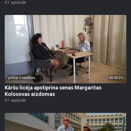
61. epizode
pirms 1 nedēļas
00:03:25
Kāršu licēja apstiprina senas Margaritas
Kolosovas aizdomas
61. epizode