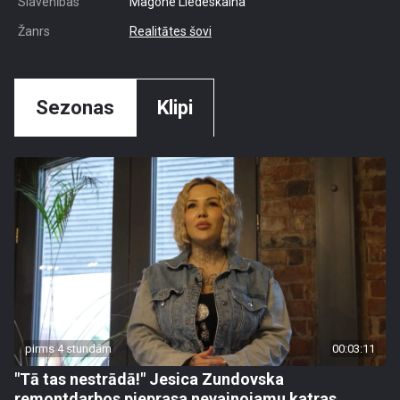
Slavenības
Magone Liedeskalna
Žanrs
Realitātes šovi
Sezonas
Klipi
pirms 4 stundām
00:03:11
"Tā tas nestrādā!" Jesica Zundovska
remontdarbos pieprasa nevainojamu katras