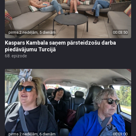
pirms 2 nedēļām, 5 dienām
00:03:50
Kaspars Kambala saņem pārsteidzošu darba
piedāvājumu Turcijā
68. epizode
pirms 2 nedēļām, 6 dienām
00:03:00