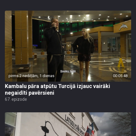
pirms 2 nedēļām, 1 dienas
00:05:48
Kambalu pāra atpūtu Turcijā izjauc vairāki
negaidīti pavērsieni
67. epizode