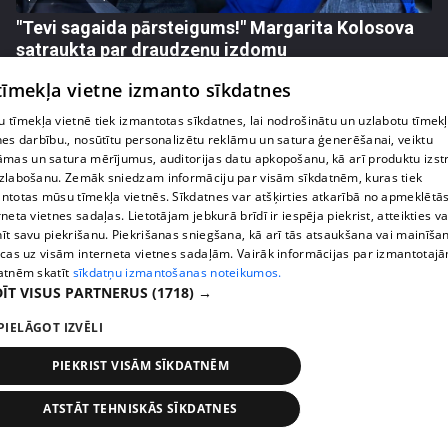
"Tevi sagaida pārsteigums!" Margarita Kolosova
satraukta par draudzeņu izdomu
71. epizode
 tīmekļa vietne izmanto sīkdatnes
 tīmekļa vietnē tiek izmantotas sīkdatnes, lai nodrošinātu un uzlabotu tīmek
nes darbību., nosūtītu personalizētu reklāmu un satura ģenerēšanai, veiktu
āmas un satura mērījumus, auditorijas datu apkopošanu, kā arī produktu izst
zlabošanu. Zemāk sniedzam informāciju par visām sīkdatnēm, kuras tiek
ntotas mūsu tīmekļa vietnēs. Sīkdatnes var atšķirties atkarībā no apmeklētā
rneta vietnes sadaļas. Lietotājam jebkurā brīdī ir iespēja piekrist, atteikties va
īt savu piekrišanu. Piekrišanas sniegšana, kā arī tās atsaukšana vai mainīša
ecas uz visām interneta vietnes sadaļām. Vairāk informācijas par izmantotaj
atnēm skatīt
sīkdatņu izmantošanas noteikumos.
ĪT VISUS PARTNERUS
(1718) →
PIELĀGOT IZVĒLI
pirms 2 nedēļām, 6 dienām
00:02:23
Kaspars Kambala liek atkal un atkal teikt Olgai,
PIEKRIST VISĀM SĪKDATNĒM
cik ļoti viņu mīl
70. epizode
ATSTĀT TEHNISKĀS SĪKDATNES