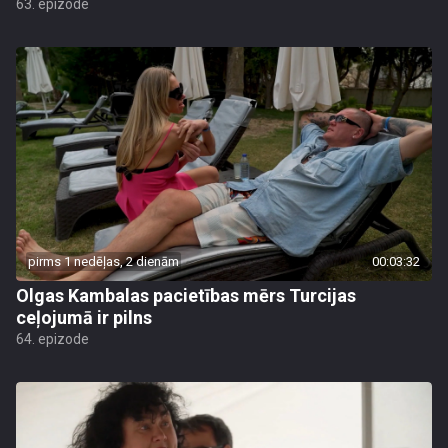
63. epizode
pirms 1 nedēļas, 2 dienām
00:03:32
Olgas Kambalas pacietības mērs Turcijas
ceļojumā ir pilns
64. epizode