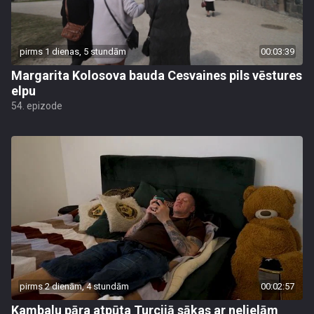
pirms 1 dienas, 5 stundām
00:03:39
Margarita Kolosova bauda Cesvaines pils vēstures
elpu
54. epizode
pirms 2 dienām, 4 stundām
00:02:57
Kambalu pāra atpūta Turcijā sākas ar nelielām