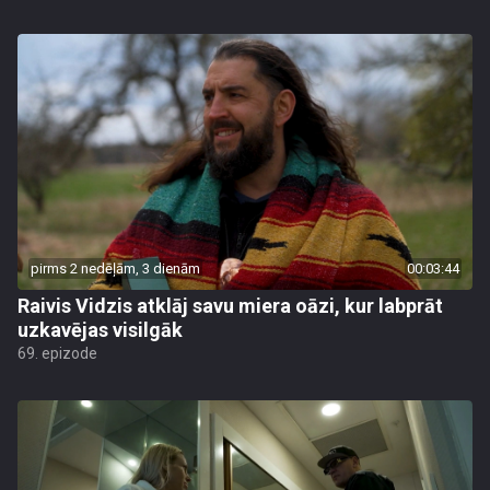
pirms 2 nedēļām, 3 dienām
00:03:44
Raivis Vidzis atklāj savu miera oāzi, kur labprāt
uzkavējas visilgāk
69. epizode