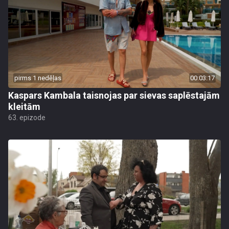
pirms 1 nedēļas
00:03:17
Kaspars Kambala taisnojas par sievas saplēstajām
kleitām
63. epizode