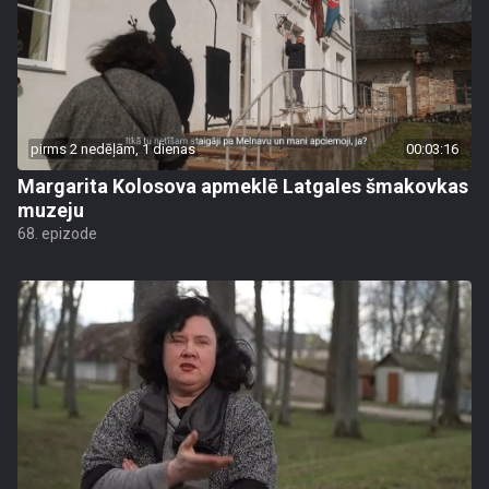
pirms 2 nedēļām, 1 dienas
00:03:16
Margarita Kolosova apmeklē Latgales šmakovkas
muzeju
68. epizode