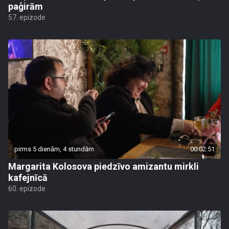
paģirām
57. epizode
pirms 5 dienām, 4 stundām
00:02:51
Margarita Kolosova piedzīvo amizantu mirkli
kafejnīcā
60. epizode