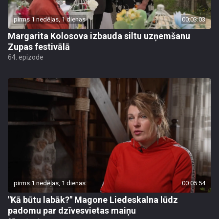
pirms 1 nedēļas, 1 dienas
00:03:03
Margarita Kolosova izbauda siltu uzņemšanu
Zupas festivālā
64. epizode
pirms 1 nedēļas, 1 dienas
00:05:54
"Kā būtu labāk?" Magone Liedeskalna lūdz
padomu par dzīvesvietas maiņu