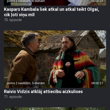
pirms 2 nedēļām, 4 dienām
00:02:23
Kaspars Kambala liek atkal un atkal teikt Olgai,
cik ļoti viņu mīl
70. epizode
pirms 2 nedēļām, 5 dienām
00:02:27
Raivis Vidzis atklāj attiecību aizkulises
71. epizode