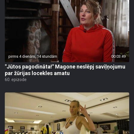
pirms 4 dienām, 14 stundām
00:03:49
"Jūtos pagodināta!" Magone neslēpj saviļņojumu
par žūrijas locekles amatu
60. epizode