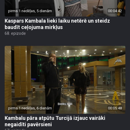
pirms 1 nedēļas, 5 dienām
00:04:42
Kaspars Kambala lieki laiku netērē un steidz
baudīt ceļojuma mirkļus
68. epizode
pirms 1 nedēļas, 6 dienām
00:05:48
Kambalu pāra atpūtu Turcijā izjauc vairāki
negaidīti pavērsieni