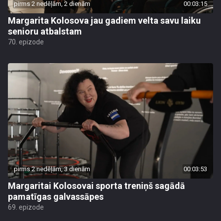
pirms 2 nedēļām, 2 dienām
00:03:15
Margarita Kolosova jau gadiem velta savu laiku
senioru atbalstam
70. epizode
pirms 2 nedēļām, 3 dienām
00:03:53
Margaritai Kolosovai sporta treniņš sagādā
pamatīgas galvassāpes
69. epizode