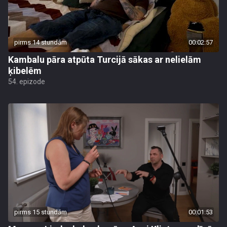
pirms 14 stundām
00:02:57
Kambalu pāra atpūta Turcijā sākas ar nelielām
ķibelēm
54. epizode
pirms 15 stundām
00:01:53