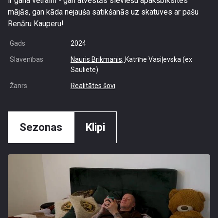
ir gana vētraini - gan atvestās sieviešu apakšbiksītes
mājās, gan kāda nejauša satikšanās uz skatuves ar pašu
Renāru Kauperu!
Gads
2024
Slavenības
Nauris Brikmanis,
Katrīne Vasiļevska (ex
Sauliete)
Žanrs
Realitātes šovi
Sezonas
Klipi