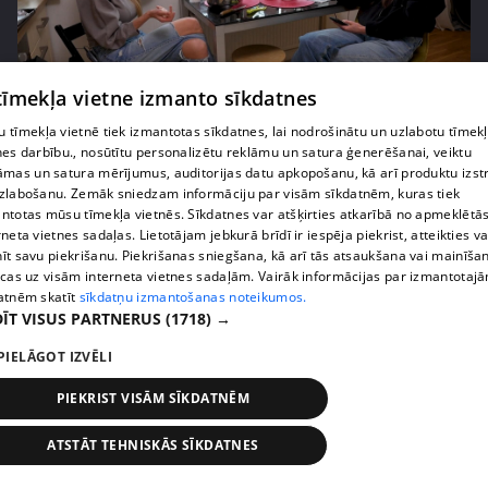
 tīmekļa vietne izmanto sīkdatnes
pirms 2 nedēļām, 6 dienām
00:05:44
 tīmekļa vietnē tiek izmantotas sīkdatnes, lai nodrošinātu un uzlabotu tīmek
Lukērijas Kambalas lielā iespēja "Victoria's
nes darbību., nosūtītu personalizētu reklāmu un satura ģenerēšanai, veiktu
Secret" atlasē atduras pret finansiāliem
āmas un satura mērījumus, auditorijas datu apkopošanu, kā arī produktu izst
sarežģījumiem
zlabošanu. Zemāk sniedzam informāciju par visām sīkdatnēm, kuras tiek
71. epizode
ntotas mūsu tīmekļa vietnēs. Sīkdatnes var atšķirties atkarībā no apmeklētā
rneta vietnes sadaļas. Lietotājam jebkurā brīdī ir iespēja piekrist, atteikties va
īt savu piekrišanu. Piekrišanas sniegšana, kā arī tās atsaukšana vai mainīša
ecas uz visām interneta vietnes sadaļām. Vairāk informācijas par izmantotaj
atnēm skatīt
sīkdatņu izmantošanas noteikumos.
ĪT VISUS PARTNERUS
(1718) →
PIELĀGOT IZVĒLI
PIEKRIST VISĀM SĪKDATNĒM
ATSTĀT TEHNISKĀS SĪKDATNES
pirms 2 nedēļām, 6 dienām
00:03:18