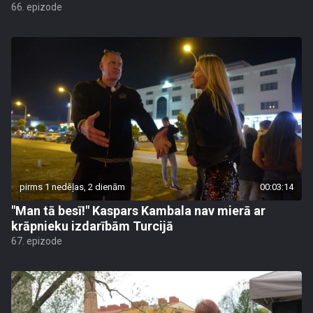
66. epizode
pirms 1 nedēļas, 2 dienām
00:03:14
"Man tā besī!" Kaspars Kambala nav mierā ar
krāpnieku izdarībām Turcijā
67. epizode