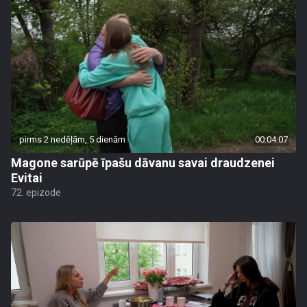
pirms 2 nedēļām, 5 dienām
00:04:07
Magone sarūpē īpašu dāvanu savai draudzenei
Evitai
72. epizode