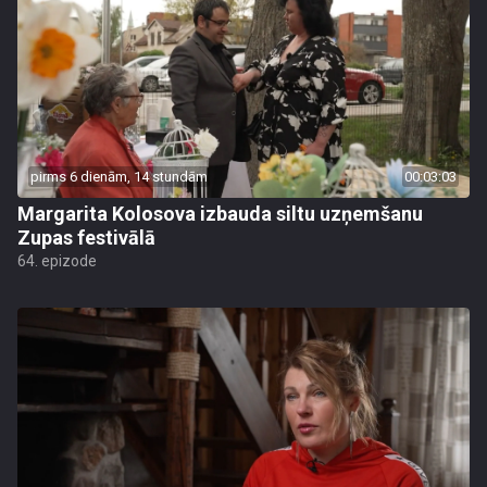
pirms 6 dienām, 14 stundām
00:03:03
Margarita Kolosova izbauda siltu uzņemšanu
Zupas festivālā
64. epizode