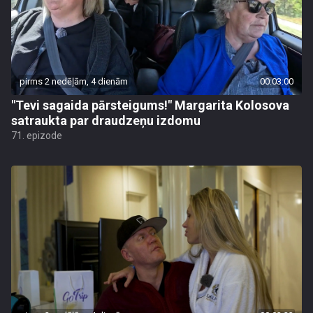
pirms 2 nedēļām, 4 dienām
00:03:00
"Tevi sagaida pārsteigums!" Margarita Kolosova
satraukta par draudzeņu izdomu
71. epizode