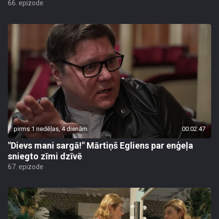
66. epizode
pirms 1 nedēļas, 4 dienām
00:02:47
"Dievs mani sargā!" Mārtiņš Egliens par enģeļa
sniegto zīmi dzīvē
67. epizode