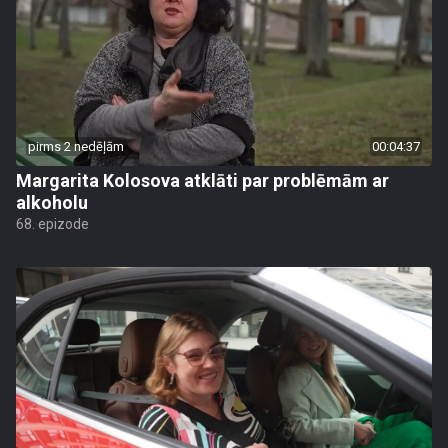
pirms 2 nedēļām
00:04:37
Margarita Kolosova atklāti par problēmām ar
alkoholu
68. epizode