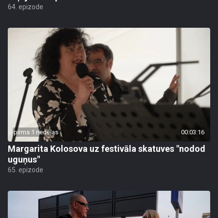
64. epizode
pirms 1 nedēļas
00:03:16
Margarita Kolosova uz festivāla skatuves "nodod
uguņus"
65. epizode