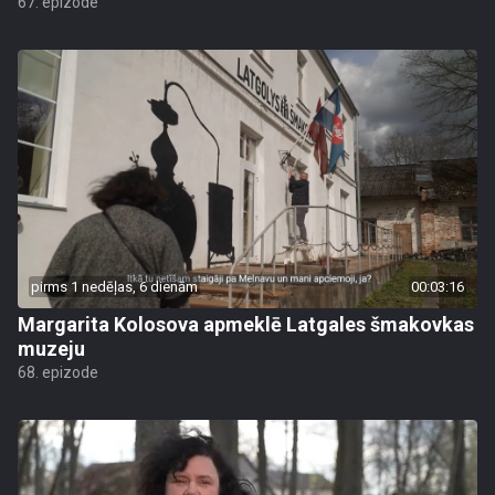
67. epizode
pirms 1 nedēļas, 6 dienām
00:03:16
Margarita Kolosova apmeklē Latgales šmakovkas
muzeju
68. epizode