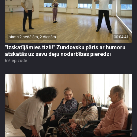
pirms 2 nedēļām, 2 dienām
00:04:41
"Izskatījāmies tizli!" Zundovsku pāris ar humoru
atskatās uz savu deju nodarbības pieredzi
69. epizode