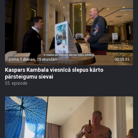
pirms 1 dienas, 15 stundām
00:03:35
Kaspars Kambala viesnīcā slepus kārto
pārsteigumu sievai
55. epizode