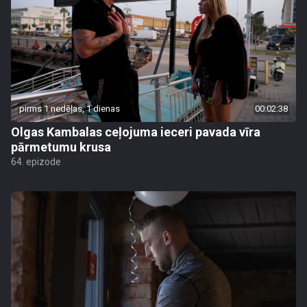
pirms 1 nedēļas, 1 dienas
00:02:38
Olgas Kambalas ceļojuma ieceri pavada vīra
pārmetumu krusa
64. epizode