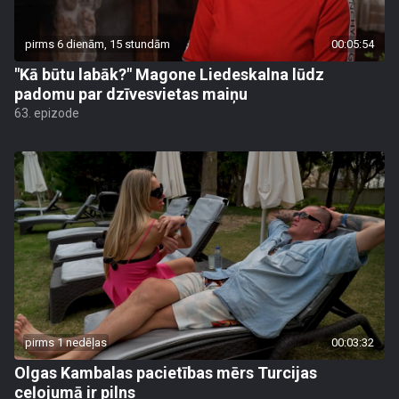
pirms 6 dienām, 15 stundām
00:05:54
"Kā būtu labāk?" Magone Liedeskalna lūdz
padomu par dzīvesvietas maiņu
63. epizode
pirms 1 nedēļas
00:03:32
Olgas Kambalas pacietības mērs Turcijas
ceļojumā ir pilns