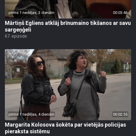
pirms 1 nedēļas, 3 dienām
00:03:46
Mārtiņš Egliens atklāj brīnumaino tikšanos ar savu
sargeņģeli
67. epizode
pirms 1 nedēļas, 4 dienām
00:02:55
Margarita Kolosova šokēta par vietējās policijas
pieraksta sistēmu