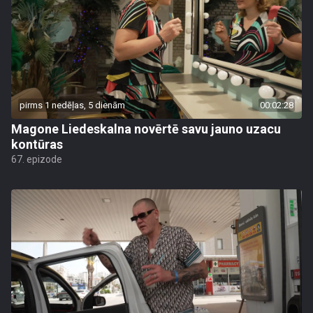
pirms 1 nedēļas, 5 dienām
00:02:28
Magone Liedeskalna novērtē savu jauno uzacu
kontūras
67. epizode