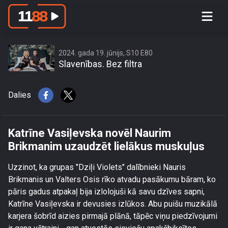
Katrīne Vasiļevska novēl Naurim
Brikmanim uzaudzēt lielākus
muskuļus
2024. gada 19. jūnijs, S10 E80
Slavenības. Bez filtra
Dalies
Katrīne Vasiļevska novēl Naurim
Brikmanim uzaudzēt lielākus muskuļus
Uzzinot, ka grupas "Dziļi Violets" dalībnieki Nauris
Brikmanis un Valters Osis rīko atvadu pasākumu bāram, ko
pāris gadus atpakaļ bija izlolojuši kā savu dzīves sapni,
Katrīne Vasiļevska ir devusies izlūkos. Abu puišu muzikālā
karjera šobrīd aizies pirmajā plānā, tāpēc viņu piedzīvojumi