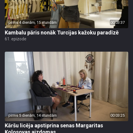
pirms 4 dienām, 15 stundām
00:03:37
Kambalu pāris nonāk Turcijas kažoku paradīzē
61. epizode
pirms 5 dienām, 14 stundām
00:03:25
Kāršu licēja apstiprina senas Margaritas
Kolosovas aizdomas