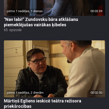
pirms 1 nedēļas, 1 dienas
00:03:39
"Nav labi!" Zundovsku bāra atklāšanu
piemeklējušas vairākas ķibeles
65. epizode
pirms 1 nedēļas, 2 dienām
00:02:50
Mārtiņš Egliens ieskicē teātra režisora
priekšrocības