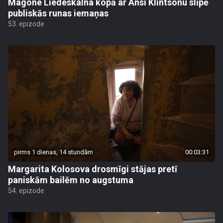
Magone Liedeskalna kopā ar Ansi Klintsonu slīpē
publiskās runas iemaņas
53. epizode
pirms 1 dienas, 14 stundām
00:03:31
Margarita Kolosova drosmīgi stājas pretī
paniskām bailēm no augstuma
54. epizode