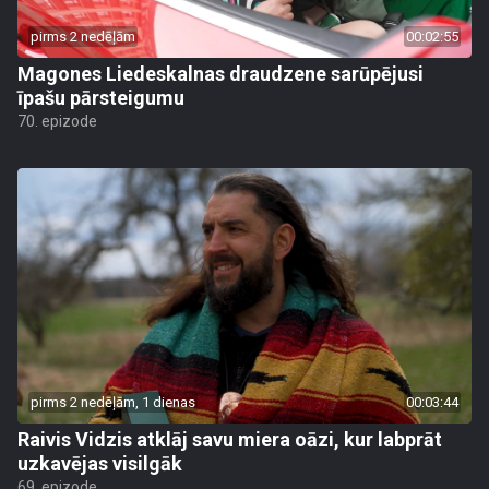
pirms 2 nedēļām
00:02:55
Magones Liedeskalnas draudzene sarūpējusi
īpašu pārsteigumu
70. epizode
pirms 2 nedēļām, 1 dienas
00:03:44
Raivis Vidzis atklāj savu miera oāzi, kur labprāt
uzkavējas visilgāk
69. epizode