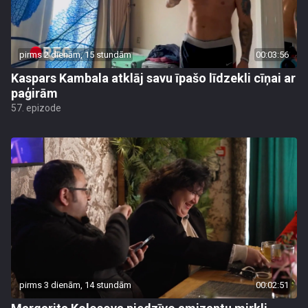
pirms 2 dienām, 15 stundām
00:03:56
Kaspars Kambala atklāj savu īpašo līdzekli cīņai ar
paģirām
57. epizode
pirms 3 dienām, 14 stundām
00:02:51