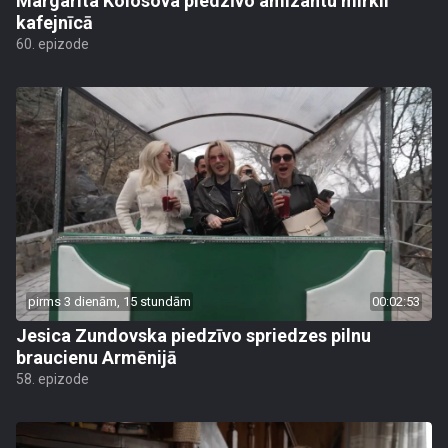
Margarita Kolosova piedzīvo amizantu mirkli
kafejnīcā
60. epizode
pirms 3 dienām, 15 stundām
00:02:53
Jesica Zundovska piedzīvo spriedzes pilnu
braucienu Armēnijā
58. epizode