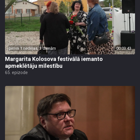
pirms 1 nedēļas, 3 dienām
00:03:43
Margarita Kolosova festivālā iemanto
apmeklētāju mīlestību
65. epizode