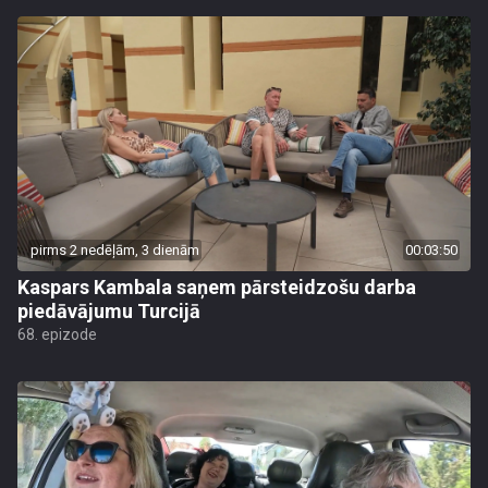
pirms 2 nedēļām, 3 dienām
00:03:50
Kaspars Kambala saņem pārsteidzošu darba
piedāvājumu Turcijā
68. epizode