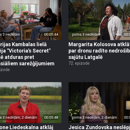
s 3 nedēļām
00:05:44
pirms 3 nedēļām
00:
rijas Kambalas lielā
Margarita Kolosova atklā
ēja "Victoria's Secret"
par dronu radīto nedrošī
sē atduras pret
sajūtu Latgalē
nsiāliem sarežģījumiem
72. epizode
pizode
s 3 nedēļām, 2 dienām
00:05:48
pirms 3 nedēļām, 2 dienām
00:
ne Liedeskalna atklāj
Jesica Zundovska neslēp