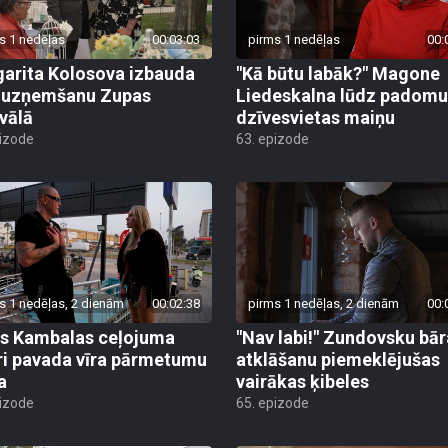
s 1 nedēļas
00:03:03
pirms 1 nedēļas
00:
arita Kolosova izbauda
"Kā būtu labāk?" Magone
u uzņemšanu Zupas
Liedeskalna lūdz padomu
ivālā
dzīvesvietas maiņu
pizode
63. epizode
s 1 nedēļas, 2 dienām
00:02:38
pirms 1 nedēļas, 2 dienām
00:
s Kambalas ceļojuma
"Nav labi!" Zundovsku bār
ri pavada vīra pārmetumu
atklāšanu piemeklējušas
a
vairākas ķibeles
pizode
65. epizode