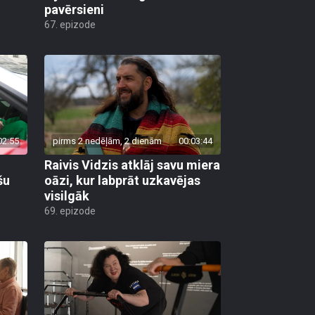
pavērsieni
67. epizode
02:55
pirms 2 nedēļām, 2 dienām
00:03:44
Raivis Vidzis atklāj savu miera
šu
oāzi, kur labprāt uzkavējas
visilgāk
69. epizode