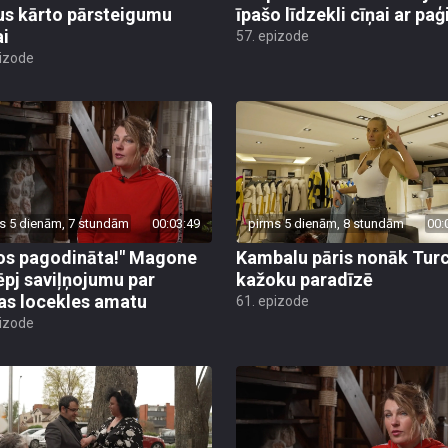
us kārto pārsteigumu
īpašo līdzekli cīņai ar pa
ai
57. epizode
pizode
s 5 dienām, 7 stundām
00:03:49
pirms 5 dienām, 8 stundām
00:
os pagodināta!" Magone
Kambalu pāris nonāk Turc
ēpj saviļņojumu par
kažoku paradīzē
jas locekles amatu
61. epizode
pizode