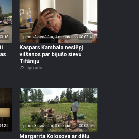
03:18
pirms 3 nedēļām, 1 dienas
00:02:41
ti
Kaspars Kambala neslēpj
bas
vilšanos par bijušo sievu
Tifāniju
72. epizode
04:25
pirms 3 nedēļām, 3 dienām
00:02:54
j
Margarita Kolosova ar dēlu