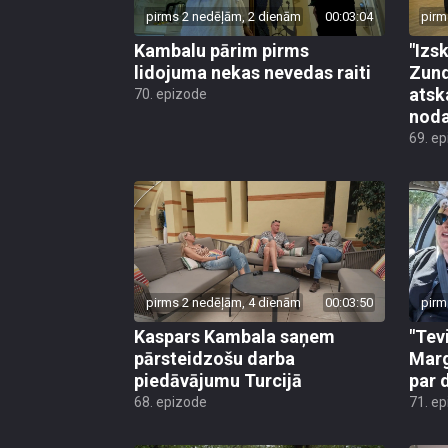
pirms 2 nedēļām, 2 dienām
00:03:04
pirm
Kambalu pārim pirms
"Izsk
lidojuma nekas nevedas raiti
Zund
atsk
70. epizode
noda
69. e
pirms 2 nedēļām, 4 dienām
00:03:50
pirm
Kaspars Kambala saņem
"Tev
pārsteidzošu darba
Marg
piedāvājumu Turcijā
par 
68. epizode
71. e