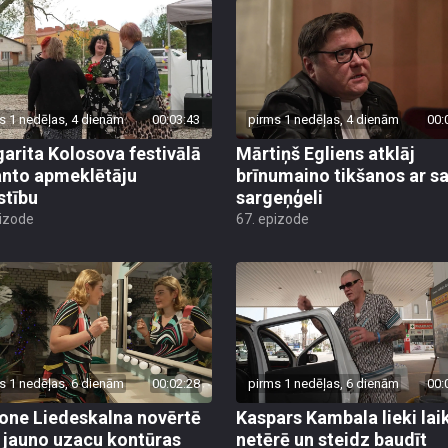
s 1 nedēļas, 4 dienām
00:03:43
pirms 1 nedēļas, 4 dienām
00:
arita Kolosova festivālā
Mārtiņš Egliens atklāj
nto apmeklētāju
brīnumaino tikšanos ar s
stību
sargeņģeli
pizode
67. epizode
s 1 nedēļas, 6 dienām
00:02:28
pirms 1 nedēļas, 6 dienām
00:
ne Liedeskalna novērtē
Kaspars Kambala lieki lai
 jauno uzacu kontūras
netērē un steidz baudīt