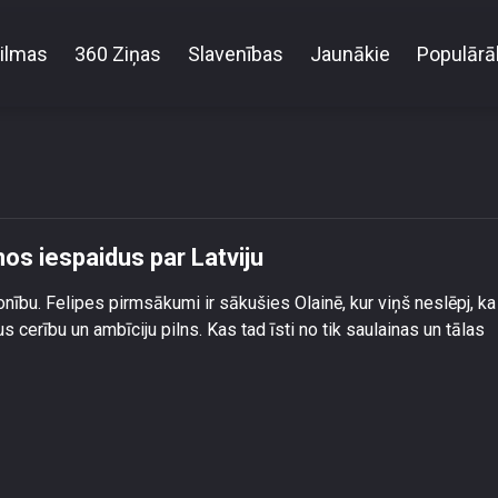
ilmas
360 Ziņas
Slavenības
Jaunākie
Populārā
lipe Gabriels atklāj savus pirmos iespaidus par Latv
mos iespaidus par Latviju
onību. Felipes pirmsākumi ir sākušies Olainē, kur viņš neslēpj, ka
s cerību un ambīciju pilns. Kas tad īsti no tik saulainas un tālas