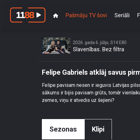
Pašmāju TV šovi
Seriāli
F
Fe
2026. gada 6. jūlijs, S14 E80
Slavenības. Bez filtra
Felipe Gabriels atklāj savus pir
Felipe pavisam nesen ir ieguvis Latvijas pils
sākums ir bijis pavisam grūts, tomēr vienlaiku
zemes, viņu ir atvedis uz šejieni?
Sezonas
Klipi