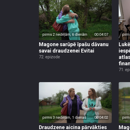
pirms 2 nedēļām, 6 dienām
00:04:07
pirm
Magone sarūpē īpašu dāvanu
Lukē
savai draudzenei Evitai
iesp
atla
72. epizode
fina
71. e
pirms 3 nedēļām, 1 dienas
00:04:02
pirm
Draudzene aicina pārvākties
Mago