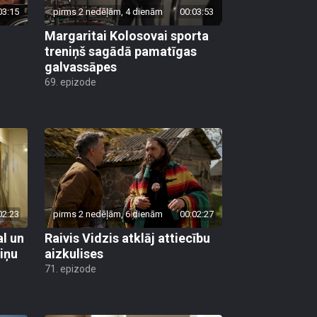
03:15
pirms 2 nedēļām, 4 dienām
00:03:53
Margaritai Kolosovai sporta
treniņš sagādā pamatīgas
galvassāpes
69. epizode
02:23
pirms 2 nedēļām, 6 dienām
00:02:27
al un
Raivis Vidzis atklāj attiecību
viņu
aizkulises
71. epizode