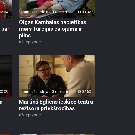
05:54
pirms 1 nedēļas, 1 dienas
00:03:32
Olgas Kambalas pacietības
 par
mērs Turcijas ceļojumā ir
pilns
64. epizode
03:39
pirms 1 nedēļas, 3 dienām
00:02:50
a
Mārtiņš Egliens ieskicē teātra
režisora priekšrocības
66. epizode