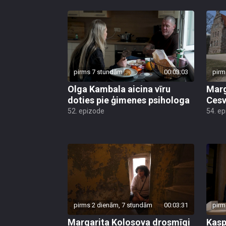
pirms 7 stundām
00:03:03
pirm
Olga Kambala aicina vīru
Marg
doties pie ģimenes psihologa
Cesv
52. epizode
54. e
pirms 2 dienām, 7 stundām
00:03:31
pirm
Margarita Kolosova drosmīgi
Kasp