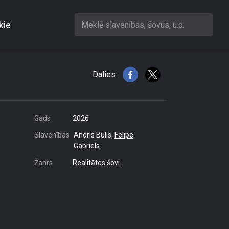
kie
Meklē slavenības, šovus, u.c.
iju
Dalies
Gads
2026
Slavenības
Andris Bulis,
Felipe
Gabriels
Žanrs
Realitātes šovi