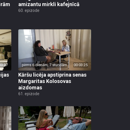
ģirām
amizantu mirkli kafejnīcā
60. epizode
03:37
pirms 6 dienām, 7 stundām
00:03:25
ijas
Kāršu licēja apstiprina senas
Margaritas Kolosovas
aizdomas
61. epizode