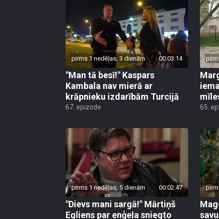
pirms 1 nedēļas, 3 dienām
00:03:14
pirm
"Man tā besī!" Kaspars
Marg
Kambala nav mierā ar
iema
krāpnieku izdarībām Turcijā
mīle
67. epizode
65. e
pirms 1 nedēļas, 5 dienām
00:02:47
pirm
"Dievs mani sargā!" Mārtiņš
Mago
Egliens par enģeļa sniegto
savu