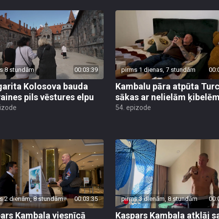
s 8 stundām
00:03:39
pirms 1 dienas, 7 stundām
00:
arita Kolosova bauda
Kambalu pāra atpūta Turc
aines pils vēstures elpu
sākas ar nelielām ķibelē
pizode
54. epizode
s 2 dienām, 8 stundām
00:03:35
pirms 3 dienām, 8 stundām
00:
ars Kambala viesnīcā
Kaspars Kambala atklāj s