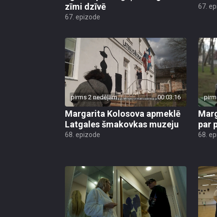
zīmi dzīvē
67. e
67. epizode
pirms 2 nedēļām
00:03:16
pirm
Margarita Kolosova apmeklē
Marg
Latgales šmakovkas muzeju
par 
68. epizode
68. e