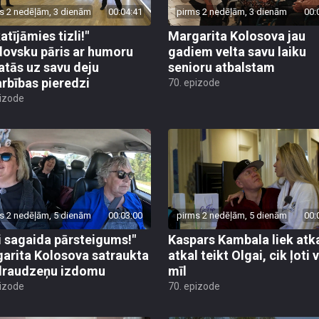
s 2 nedēļām, 3 dienām
00:04:41
pirms 2 nedēļām, 3 dienām
00:
atījāmies tizli!"
Margarita Kolosova jau
ovsku pāris ar humoru
gadiem velta savu laiku
atās uz savu deju
senioru atbalstam
rbības pieredzi
70. epizode
pizode
s 2 nedēļām, 5 dienām
00:03:00
pirms 2 nedēļām, 5 dienām
00:
i sagaida pārsteigums!"
Kaspars Kambala liek atk
arita Kolosova satraukta
atkal teikt Olgai, cik ļoti 
draudzeņu izdomu
mīl
pizode
70. epizode