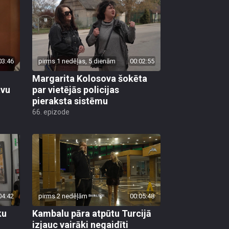
03:46
pirms 1 nedēļas, 5 dienām
00:02:55
Margarita Kolosova šokēta
avu
par vietējās policijas
pieraksta sistēmu
66. epizode
04:42
pirms 2 nedēļām
00:05:48
ku
Kambalu pāra atpūtu Turcijā
izjauc vairāki negaidīti