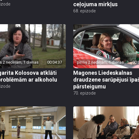
ceļojuma mirkļus
pizode
68. epizode
s 2 nedēļām, 1 dienas
00:04:37
pirms 2 nedēļām, 1 dienas
00:
arita Kolosova atklāti
Magones Liedeskalnas
problēmām ar alkoholu
draudzene sarūpējusi īpa
pārsteigumu
pizode
70. epizode