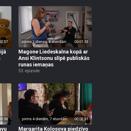
02:57
pirms 1 dienas, 8 stundām
00:01:53
ijā
Magone Liedeskalna kopā ar
m
Ansi Klintsonu slīpē publiskās
runas iemaņas
53. epizode
03:56
pirms 4 dienām, 7 stundām
00:02:51
avu
Margarita Kolosova piedzīvo