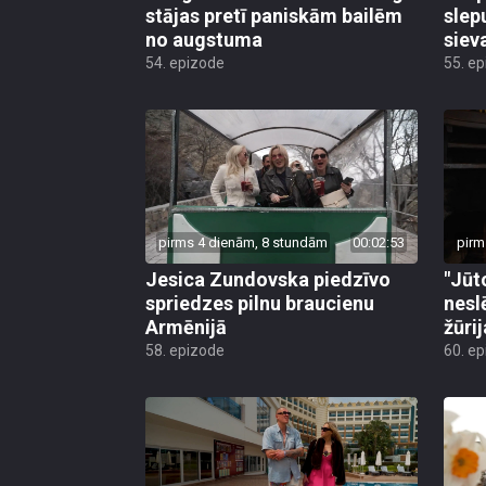
stājas pretī paniskām bailēm
slep
no augstuma
siev
54. epizode
55. e
pirms 4 dienām, 8 stundām
00:02:53
pirm
Jesica Zundovska piedzīvo
"Jūt
spriedzes pilnu braucienu
nesl
Armēnijā
žūri
58. epizode
60. e