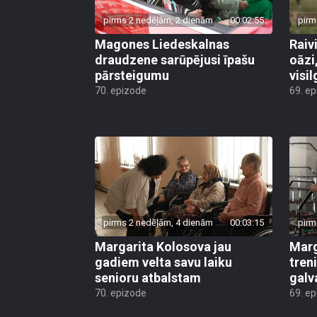
pirms 2 nedēļām, 2 dienām
00:02:55
pirm
Magones Liedeskalnas
Raiv
draudzene sarūpējusi īpašu
oāzi
pārsteigumu
visi
70. epizode
69. e
pirms 2 nedēļām, 4 dienām
00:03:15
pirm
Margarita Kolosova jau
Marg
gadiem velta savu laiku
tren
senioru atbalstam
galv
70. epizode
69. e