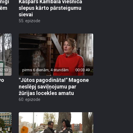
mīgi
Kaspars Kambala viesnīcā
lēm
slepus kārto pārsteigumu
sievai
55. epizode
02:53
pirms 6 dienām, 4 stundām
00:03:49
vo
"Jūtos pagodināta!" Magone
neslēpj saviļņojumu par
žūrijas locekles amatu
60. epizode