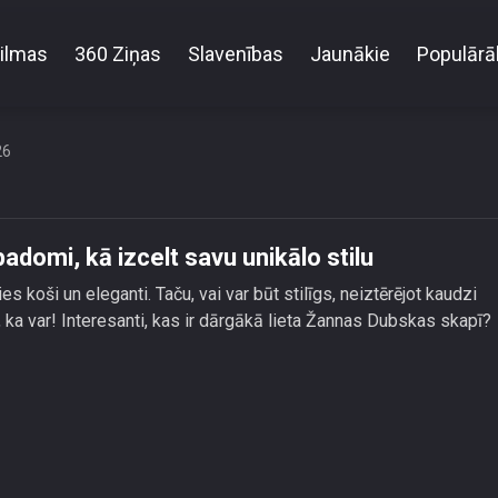
ilmas
360 Ziņas
Slavenības
Jaunākie
Populārā
enkārši Žannas Dubskas padomi, kā izcelt savu unikā
26
adomi, kā izcelt savu unikālo stilu
koši un eleganti. Taču, vai var būt stilīgs, neiztērējot kaudzi
, ka var! Interesanti, kas ir dārgākā lieta Žannas Dubskas skapī?