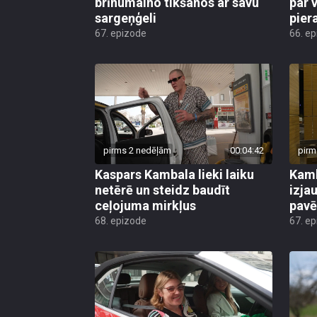
brīnumaino tikšanos ar savu
par v
sargeņģeli
pier
67. epizode
66. e
pirms 2 nedēļām
00:04:42
pirm
Kaspars Kambala lieki laiku
Kamb
netērē un steidz baudīt
izja
ceļojuma mirkļus
pavē
68. epizode
67. e