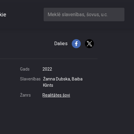
kie
Meklē slavenības, šovus, u.c.
lo stilu
Dalies
Gads
2022
Slavenības
Žanna Dubska, Baiba
Klints
Žanrs
Realitātes šovi