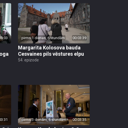
03:03
pirms 1 dienas, 6 stundām
00:03:39
Margarita Kolosova bauda
loga
Cesvaines pils vēstures elpu
54. epizode
03:31
pirms 3 dienām, 6 stundām
00:03:35