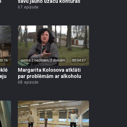
o
savu jauno uzacu kontūras
67. epizode
03:16
pirms 2 nedēļām, 2 dienām
00:04:37
klē
Margarita Kolosova atklāti
eju
par problēmām ar alkoholu
68. epizode