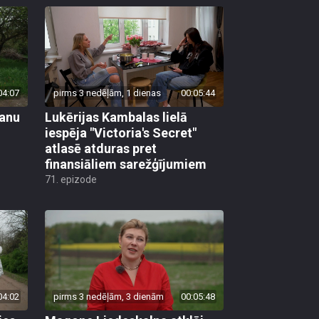
04:07
pirms 3 nedēļām, 1 dienas
00:05:44
vanu
Lukērijas Kambalas lielā
iespēja "Victoria's Secret"
atlasē atduras pret
finansiāliem sarežģījumiem
71. epizode
04:02
pirms 3 nedēļām, 3 dienām
00:05:48