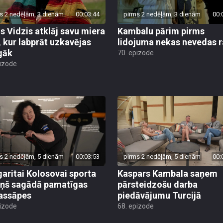
s 2 nedēļām, 3 dienām
00:03:44
pirms 2 nedēļām, 3 dienām
00:
is Vidzis atklāj savu miera
Kambalu pārim pirms
, kur labprāt uzkavējas
lidojuma nekas nevedas ra
lgāk
70. epizode
pizode
s 2 nedēļām, 5 dienām
00:03:53
pirms 2 nedēļām, 5 dienām
00:
aritai Kolosovai sporta
Kaspars Kambala saņem
iņš sagādā pamatīgas
pārsteidzošu darba
assāpes
piedāvājumu Turcijā
pizode
68. epizode