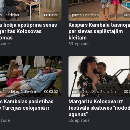
s 1 nedēļas
00:03:25
pirms 1 nedēļas
00:
u licēja apstiprina senas
Kaspars Kambala taisnoj
aritas Kolosovas
par sievas saplēstajām
domas
kleitām
pizode
63. epizode
s 1 nedēļas, 2 dienām
00:03:32
pirms 1 nedēļas, 2 dienām
00:
s Kambalas pacietības
Margarita Kolosova uz
 Turcijas ceļojumā ir
festivāla skatuves "nodo
uguņus"
pizode
65. epizode