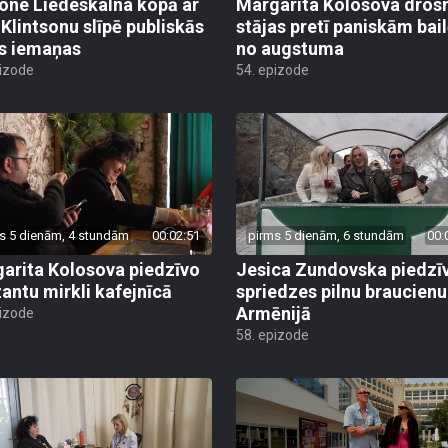
ne Liedeskalna kopā ar
Margarita Kolosova dros
 Klintsonu slīpē publiskās
stājas pretī paniskām bai
s iemaņas
no augstuma
pizode
54. epizode
s 5 dienām, 4 stundām
00:02:51
pirms 5 dienām, 6 stundām
00:
arita Kolosova piedzīvo
Jesica Zundovska piedzī
antu mirkli kafejnīcā
spriedzes pilnu braucienu
Armēnijā
pizode
58. epizode