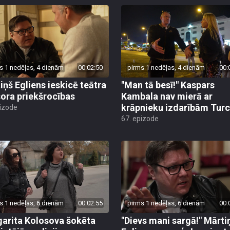
s 1 nedēļas, 4 dienām
00:02:50
pirms 1 nedēļas, 4 dienām
00:
iņš Egliens ieskicē teātra
"Man tā besī!" Kaspars
sora priekšrocības
Kambala nav mierā ar
krāpnieku izdarībām Turc
pizode
67. epizode
s 1 nedēļas, 6 dienām
00:02:55
pirms 1 nedēļas, 6 dienām
00:
arita Kolosova šokēta
"Dievs mani sargā!" Mārti