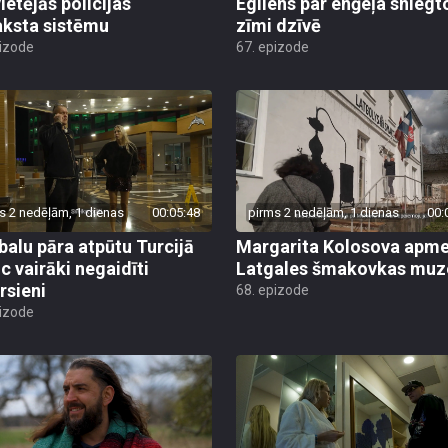
ietējās policijas
Egliens par enģeļa sniegt
aksta sistēmu
zīmi dzīvē
pizode
67. epizode
s 2 nedēļām, 1 dienas
00:05:48
pirms 2 nedēļām, 1 dienas
00:
alu pāra atpūtu Turcijā
Margarita Kolosova apme
uc vairāki negaidīti
Latgales šmakovkas muz
rsieni
68. epizode
pizode