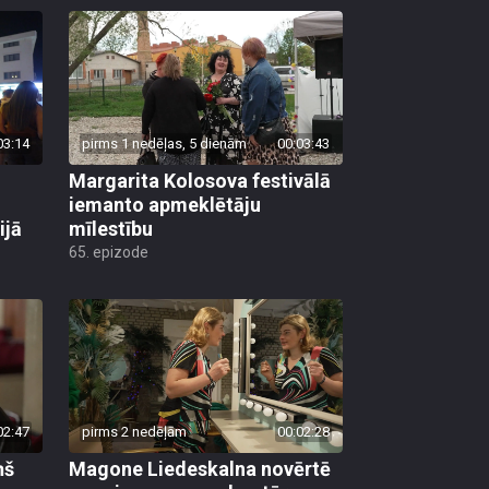
03:14
pirms 1 nedēļas, 5 dienām
00:03:43
Margarita Kolosova festivālā
iemanto apmeklētāju
ijā
mīlestību
65. epizode
02:47
pirms 2 nedēļām
00:02:28
ņš
Magone Liedeskalna novērtē