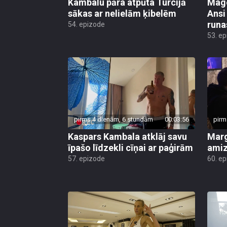
Kambalu pāra atpūta Turcijā
Mago
sākas ar nelielām ķibelēm
Ansi
runa
54. epizode
53. e
pirms 4 dienām, 6 stundām
00:03:56
pirm
Kaspars Kambala atklāj savu
Marg
īpašo līdzekli cīņai ar paģirām
amiz
57. epizode
60. e