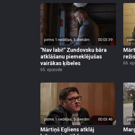
pirms 1 nedēļas, 3 dienām
00:03:39
pirm
"Nav labi!" Zundovsku bāra
Mārt
atklāšanu piemeklējušas
reži
vairākas ķibeles
66. e
65. epizode
pirms 1 nedēļas, 5 dienām
00:03:46
pirm
Mārtiņš Egliens atklāj
Marg