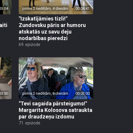
03:04
pirms 2 nedēļām, 4 dienām
00:04:41
"Izskatījāmies tizli!"
iti
Zundovsku pāris ar humoru
atskatās uz savu deju
nodarbības pieredzi
69. epizode
03:50
pirms 2 nedēļām, 6 dienām
00:03:00
"Tevi sagaida pārsteigums!"
Margarita Kolosova satraukta
par draudzeņu izdomu
71. epizode