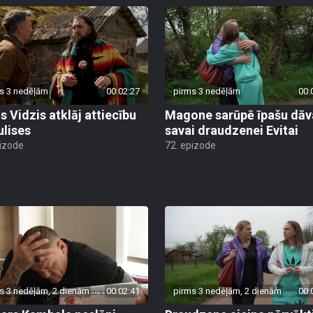
s 3 nedēļām
00:02:27
pirms 3 nedēļām
00:
s Vidzis atklāj attiecību
Magone sarūpē īpašu dā
ulises
savai draudzenei Evitai
pizode
72. epizode
s 3 nedēļām, 2 dienām
00:02:41
pirms 3 nedēļām, 2 dienām
00: