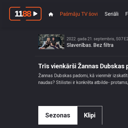
Pašmāju TV šovi
Seriāli
F
Trīs vi
2022. gada 21. septembris, S07 E
Slavenības. Bez filtra
Trīs vienkārši Žannas Dubskas p
Žannas Dubskas padomi, kā vienmēr izskatīties 
naudas? Stilistei ir konkrēta atbilde- protams
Sezonas
Klipi