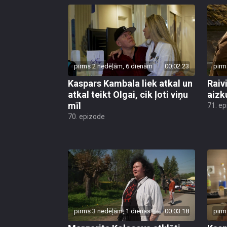
pirms 2 nedēļām, 6 dienām
00:02:23
pirm
Kaspars Kambala liek atkal un
Raivi
atkal teikt Olgai, cik ļoti viņu
aizk
mīl
71. e
70. epizode
pirms 3 nedēļām, 1 dienas
00:03:18
pirm