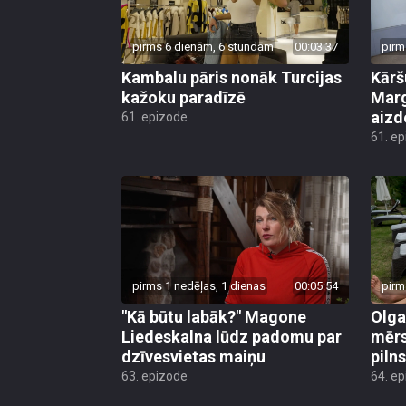
pirms 6 dienām, 6 stundām
00:03:37
pirm
Kambalu pāris nonāk Turcijas
Kārš
kažoku paradīzē
Marg
aiz
61. epizode
61. e
pirms 1 nedēļas, 1 dienas
00:05:54
pirm
"Kā būtu labāk?" Magone
Olga
Liedeskalna lūdz padomu par
mērs
dzīvesvietas maiņu
pilns
63. epizode
64. e