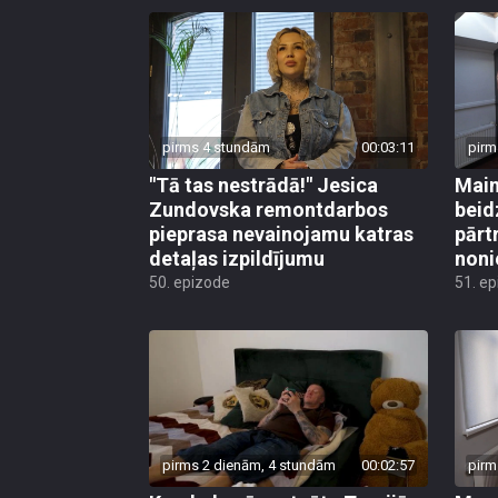
pirms 4 stundām
00:03:11
pirm
"Tā tas nestrādā!" Jesica
Main
Zundovska remontdarbos
beid
pieprasa nevainojamu katras
pārt
detaļas izpildījumu
noni
50. epizode
51. e
pirms 2 dienām, 4 stundām
00:02:57
pirm