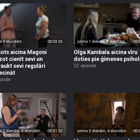
s 6 stundām
00:03:53
pirms 1 dienas, 4 stundām
00:
ots aicina Magoni
Olga Kambala aicina vīru
zot cienīt sevi un
doties pie ģimenes psiho
raukt sevi regulāri
52. epizode
ecināt
pizode
s 2 dienām, 6 stundām
00:01:53
pirms 3 dienām, 4 stundām
00: