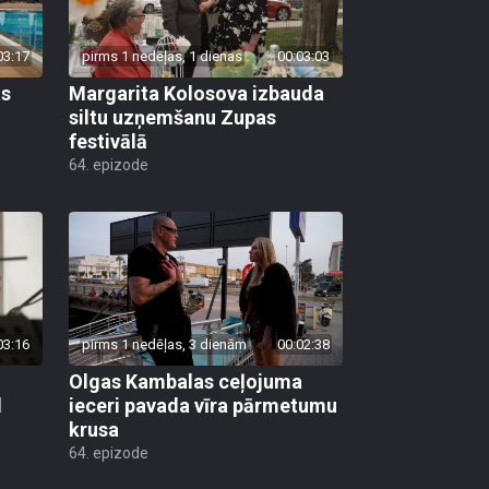
03:17
pirms 1 nedēļas, 1 dienas
00:03:03
as
Margarita Kolosova izbauda
siltu uzņemšanu Zupas
festivālā
64. epizode
03:16
pirms 1 nedēļas, 3 dienām
00:02:38
Olgas Kambalas ceļojuma
d
ieceri pavada vīra pārmetumu
krusa
64. epizode