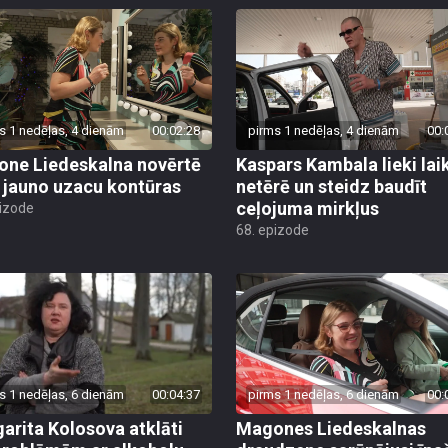
s 1 nedēļas, 4 dienām
00:02:28
pirms 1 nedēļas, 4 dienām
00:
ne Liedeskalna novērtē
Kaspars Kambala lieki lai
 jauno uzacu kontūras
netērē un steidz baudīt
ceļojuma mirkļus
pizode
68. epizode
s 1 nedēļas, 6 dienām
00:04:37
pirms 1 nedēļas, 6 dienām
00:
arita Kolosova atklāti
Magones Liedeskalnas