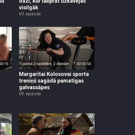
šu
oāzi, kur labprāt uzkavējas
visilgāk
69. epizode
03:15
pirms 2 nedēļām, 2 dienām
00:03:53
Margaritai Kolosovai sporta
treniņš sagādā pamatīgas
galvassāpes
69. epizode