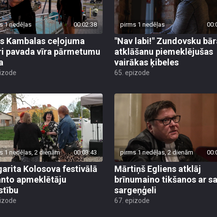
s 1 nedēļas
00:02:38
pirms 1 nedēļas
00:
s Kambalas ceļojuma
"Nav labi!" Zundovsku bār
ri pavada vīra pārmetumu
atklāšanu piemeklējušas
a
vairākas ķibeles
pizode
65. epizode
s 1 nedēļas, 2 dienām
00:03:43
pirms 1 nedēļas, 2 dienām
00:
arita Kolosova festivālā
Mārtiņš Egliens atklāj
nto apmeklētāju
brīnumaino tikšanos ar s
stību
sargeņģeli
pizode
67. epizode