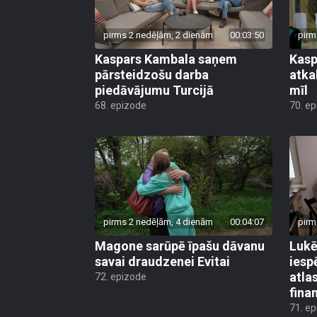
pirms 2 nedēļām, 2 dienām
00:03:50
pirm
Kaspars Kambala saņem
Kasp
pārsteidzošu darba
atkal
piedāvājumu Turcijā
mīl
68. epizode
70. e
pirms 2 nedēļām, 4 dienām
00:04:07
pirm
Magone sarūpē īpašu dāvanu
Lukē
savai draudzenei Evitai
iesp
atla
72. epizode
fina
71. e