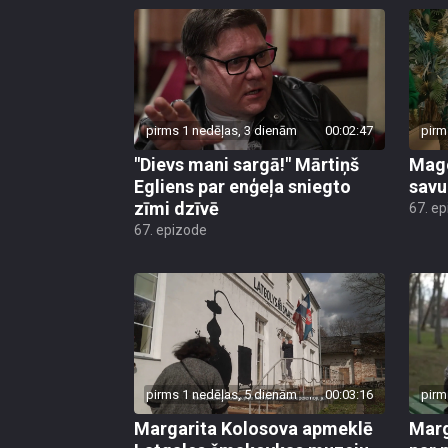
pirms 1 nedēļas, 3 dienām
00:02:47
pirm
"Dievs mani sargā!" Mārtiņš
Mago
Egliens par enģeļa sniegto
savu
zīmi dzīvē
67. e
67. epizode
pirms 1 nedēļas, 5 dienām
00:03:16
pirm
Margarita Kolosova apmeklē
Marg