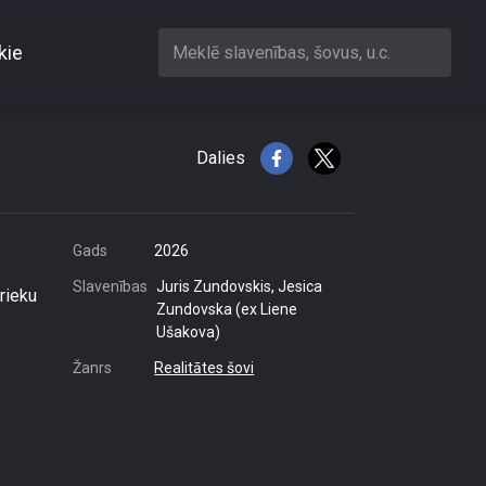
kie
Meklē slavenības, šovus, u.c.
Dalies
Gads
2026
Slavenības
Juris Zundovskis, Jesica
rieku
Zundovska (ex Liene
Ušakova)
Žanrs
Realitātes šovi