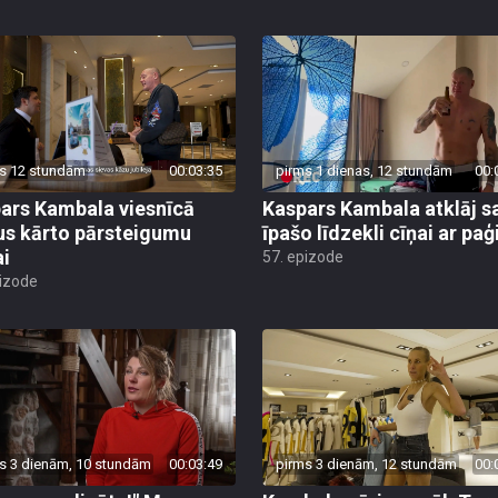
s 12 stundām
00:03:35
pirms 1 dienas, 12 stundām
00:
ars Kambala viesnīcā
Kaspars Kambala atklāj s
us kārto pārsteigumu
īpašo līdzekli cīņai ar pa
ai
57. epizode
pizode
s 3 dienām, 10 stundām
00:03:49
pirms 3 dienām, 12 stundām
00: