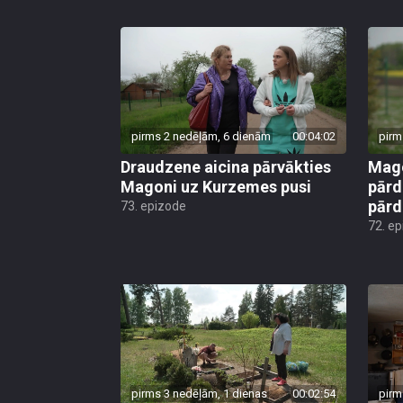
pirms 2 nedēļām, 6 dienām
00:04:02
pirm
Draudzene aicina pārvākties
Mago
Magoni uz Kurzemes pusi
pārd
pār
73. epizode
72. e
pirms 3 nedēļām, 1 dienas
00:02:54
pirm