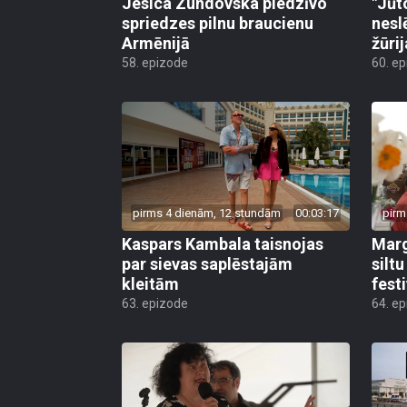
Jesica Zundovska piedzīvo
"Jūt
spriedzes pilnu braucienu
nesl
Armēnijā
žūri
58. epizode
60. e
pirms 4 dienām, 12 stundām
00:03:17
pirm
Kaspars Kambala taisnojas
Marg
par sievas saplēstajām
silt
kleitām
fest
63. epizode
64. e