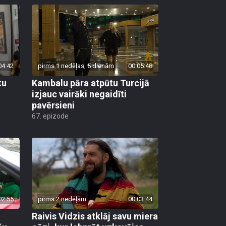
04:42
pirms 1 nedēļas, 5 dienām
00:05:48
ku
Kambalu pāra atpūtu Turcijā
izjauc vairāki negaidīti
pavērsieni
67. epizode
02:55
pirms 2 nedēļām
00:03:44
Raivis Vidzis atklāj savu miera