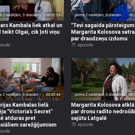
s 2 nedēļām, 3 dienām
00:02:23
pirms 2 nedēļām, 3 dienām
00:
ars Kambala liek atkal un
"Tevi sagaida pārsteigum
 teikt Olgai, cik ļoti viņu
Margarita Kolosova satr
par draudzeņu izdomu
pizode
71. epizode
s 2 nedēļām, 5 dienām
00:05:44
pirms 2 nedēļām, 5 dienām
00:
rijas Kambalas lielā
Margarita Kolosova atklā
ēja "Victoria's Secret"
par dronu radīto nedrošī
sē atduras pret
sajūtu Latgalē
nsiāliem sarežģījumiem
72. epizode
pizode