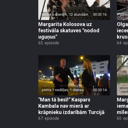
pirms 6 dienām, 12 stundām
00:03:16
pirm
Margarita Kolosova uz
Olga
festivāla skatuves "nodod
iece
uguņus"
krus
65. epizode
64. e
pirms 1 nedēļas, 1 dienas
00:03:14
pirm
"Man tā besī!" Kaspars
Marg
Kambala nav mierā ar
iema
krāpnieku izdarībām Turcijā
mīle
67. epizode
65. e