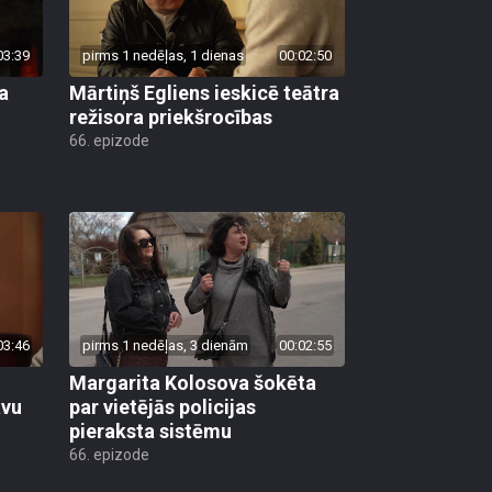
03:39
pirms 1 nedēļas, 1 dienas
00:02:50
a
Mārtiņš Egliens ieskicē teātra
režisora priekšrocības
66. epizode
03:46
pirms 1 nedēļas, 3 dienām
00:02:55
Margarita Kolosova šokēta
avu
par vietējās policijas
pieraksta sistēmu
66. epizode