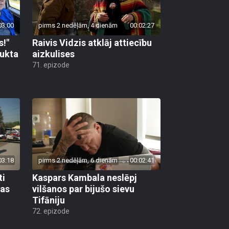
03:00
pirms 2 nedēļām, 4 dienām
00:02:27
s!"
Raivis Vidzis atklāj attiecību
aukta
aizkulises
71. epizode
03:18
pirms 2 nedēļām, 6 dienām
00:02:41
ti
Kaspars Kambala neslēpj
bas
vilšanos par bijušo sievu
Tifāniju
72. epizode