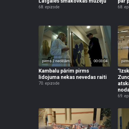
Latgales šmakovkas muzeju
par 
68. epizode
68. e
pirms 2 nedēļām
00:03:04
pirm
Kambalu pārim pirms
"Izsk
lidojuma nekas nevedas raiti
Zund
atsk
70. epizode
noda
69. e