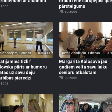
problēmām ar alkoholu
draudzene sarūpējusi īpa
pārsteigumu
pizode
70. epizode
s 2 nedēļām, 1 dienas
00:04:41
pirms 2 nedēļām, 1 dienas
00:
atījāmies tizli!"
Margarita Kolosova jau
ovsku pāris ar humoru
gadiem velta savu laiku
atās uz savu deju
senioru atbalstam
rbības pieredzi
70. epizode
pizode