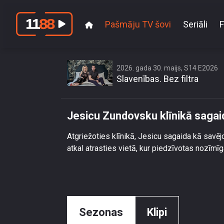
Pašmāju TV šovi
Seriāli
F
2026. gada 30. maijs, S14 E2026
Slavenības. Bez filtra
Jesicu Zundovsku klīnikā sagai
Atgriežoties klīnikā, Jesicu sagaida kā savē
atkal atrasties vietā, kur piedzīvotas nozīmī
Sezonas
Klipi