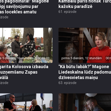
os pagodināta!" Magone
Kambalu pāris nonāk Turc
ēpj saviļņojumu par
kažoku paradīzē
jas locekles amatu
61. epizode
pizode
s 5 dienām, 10 stundām
00:03:03
pirms 5 dienām, 12 stundām
00:
arita Kolosova izbauda
"Kā būtu labāk?" Magone
u uzņemšanu Zupas
Liedeskalna lūdz padomu
ivālā
dzīvesvietas maiņu
pizode
63. epizode