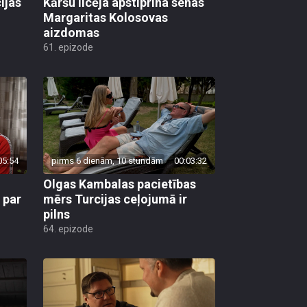
ijas
Kāršu licēja apstiprina senas
Margaritas Kolosovas
aizdomas
61. epizode
05:54
pirms 6 dienām, 10 stundām
00:03:32
Olgas Kambalas pacietības
 par
mērs Turcijas ceļojumā ir
pilns
64. epizode