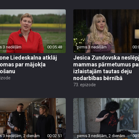
s 3 nedēļām
00:05:48
pirms 3 nedēļām
00:
ne Liedeskalna atklāj
Jesica Zundovska neslēp
omas par mājokļa
mammas pārmetumus pa
došanu
izlaistajām tautas deju
nodarbības bērnībā
pizode
73. epizode
s 3 nedēļām, 2 dienām
00:02:51
pirms 3 nedēļām, 2 dienām
00: