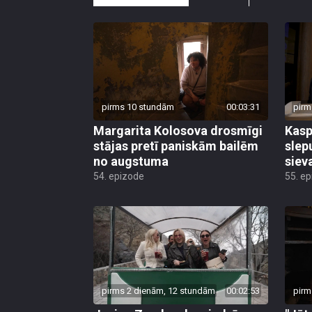
pirms 10 stundām
00:03:31
pirm
Margarita Kolosova drosmīgi
Kasp
stājas pretī paniskām bailēm
slep
no augstuma
siev
54. epizode
55. e
pirms 2 dienām, 12 stundām
00:02:53
pirm