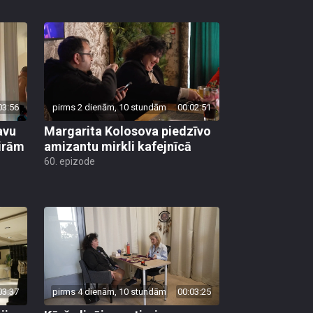
03:56
pirms 2 dienām, 10 stundām
00:02:51
avu
Margarita Kolosova piedzīvo
ģirām
amizantu mirkli kafejnīcā
60. epizode
03:37
pirms 4 dienām, 10 stundām
00:03:25