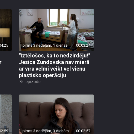
04:25
pirms 3 nedēļām, 1 dienas
00:03:24
j
"Iztēlošos, ka to nedzirdēju!"
r
Jesica Zundovska nav mierā
ar vīra vēlmi veikt vēl vienu
plastisko operāciju
75. epizode
02:59
pirms 3 nedēļām, 3 dienām
00:02:57