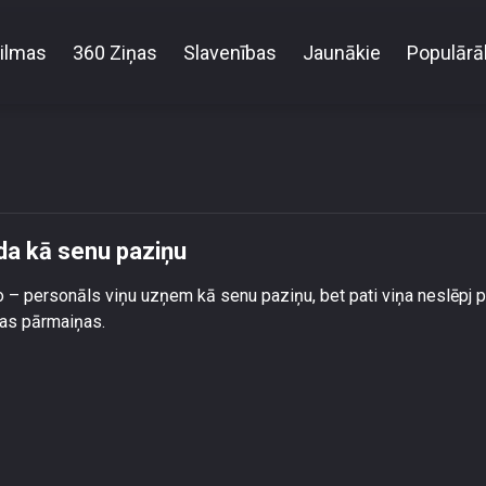
ilmas
360 Ziņas
Slavenības
Jaunākie
Populārā
Jesicu Zundovsku klīnikā sagaida kā senu paziņu
da kā senu paziņu
jo – personāls viņu uzņem kā senu paziņu, bet pati viņa neslēpj p
gas pārmaiņas.