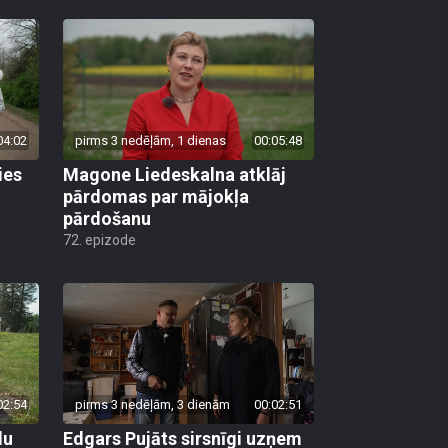
04:02
pirms 3 nedēļām, 1 dienas
00:05:48
ies
Magone Liedeskalna atklāj
pārdomas par mājokļa
pārdošanu
72. epizode
02:54
pirms 3 nedēļām, 3 dienām
00:02:51
lu
Edgars Pujāts sirsnīgi uzņem