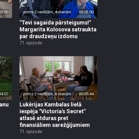
03:50
pirms 2 nedēļām, 4 dienām
00:03:00
"Tevi sagaida pārsteigums!"
Margarita Kolosova satraukta
par draudzeņu izdomu
71. epizode
04:07
pirms 2 nedēļām, 6 dienām
00:05:44
vanu
Lukērijas Kambalas lielā
iespēja "Victoria's Secret"
atlasē atduras pret
finansiāliem sarežģījumiem
71. epizode