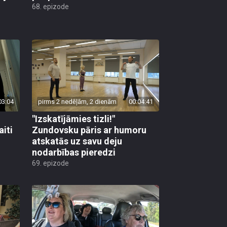
68. epizode
03:04
pirms 2 nedēļām, 2 dienām
00:04:41
"Izskatījāmies tizli!"
iti
Zundovsku pāris ar humoru
atskatās uz savu deju
nodarbības pieredzi
69. epizode