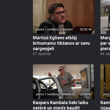
pirms 1 nedēļas, 3 dienām
00:03:46
pirm
Mārtiņš Egliens atklāj
Marg
brīnumaino tikšanos ar savu
par v
sargeņģeli
pier
67. epizode
66. e
pirms 1 nedēļas, 5 dienām
00:04:42
pirm
Kaspars Kambala lieki laiku
Kamb
netērē un steidz baudīt
izja