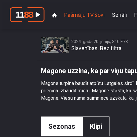
Pašmāju TV šovi
Seriāli
F
Magone 
2024. gada 20. jūnijs, S10 E78
Slavenības. Bez filtra
Magone uzzina, ka par viņu tap
Magone turpina baudīt atpūtu Latgales sirdī. 
priecīga izbaudīt mieru. Magone stāsta, ka saņ
Magone. Viesu nama saimniece uzskata, ka, ja ir 
Sezonas
Klipi