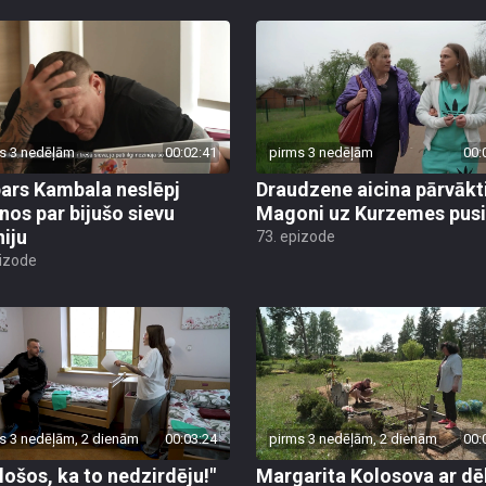
s 3 nedēļām
00:02:41
pirms 3 nedēļām
00:
ars Kambala neslēpj
Draudzene aicina pārvākt
anos par bijušo sievu
Magoni uz Kurzemes pusi
niju
73. epizode
pizode
s 3 nedēļām, 2 dienām
00:03:24
pirms 3 nedēļām, 2 dienām
00:
ēlošos, ka to nedzirdēju!"
Margarita Kolosova ar dē