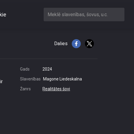
kie
Meklē slavenības, šovus, u.c.
icināta!
Dalies
Gads
2024
Slavenības
Magone Liedeskalna
ir
Žanrs
Realitātes šovi