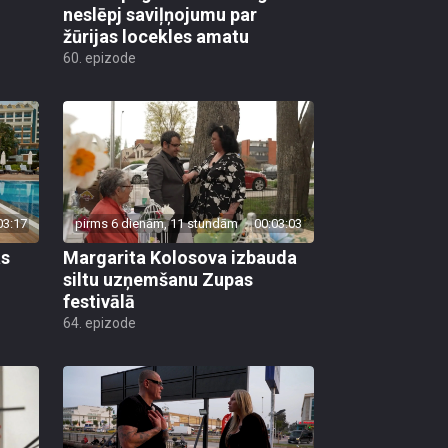
neslēpj saviļņojumu par
žūrijas locekles amatu
60. epizode
03:17
pirms 6 dienām, 11 stundām
00:03:03
as
Margarita Kolosova izbauda
siltu uzņemšanu Zupas
festivālā
64. epizode