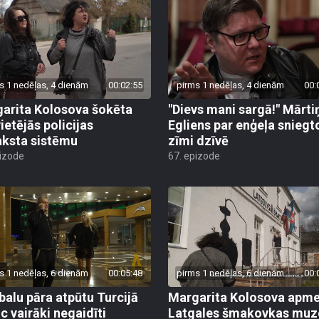
s 1 nedēļas, 4 dienām
00:02:55
pirms 1 nedēļas, 4 dienām
00:
arita Kolosova šokēta
"Dievs mani sargā!" Mārti
ietējās policijas
Egliens par enģeļa sniegt
aksta sistēmu
zīmi dzīvē
pizode
67. epizode
s 1 nedēļas, 6 dienām
00:05:48
pirms 1 nedēļas, 6 dienām
00:
alu pāra atpūtu Turcijā
Margarita Kolosova apme
uc vairāki negaidīti
Latgales šmakovkas muz