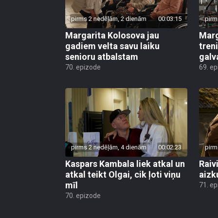
pirms 2 nedēļām, 2 dienām
00:03:15
pirm
Margarita Kolosova jau
Marg
gadiem velta savu laiku
tren
senioru atbalstam
galv
70. epizode
69. e
pirms 2 nedēļām, 4 dienām
00:02:23
pirm
Kaspars Kambala liek atkal un
Raivi
atkal teikt Olgai, cik ļoti viņu
aizk
mīl
71. e
70. epizode