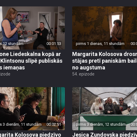
s 12 stundām
00:01:53
pirms 1 dienas, 11 stundām
00:
ne Liedeskalna kopā ar
Margarita Kolosova dros
 Klintsonu slīpē publiskās
stājas pretī paniskām bai
s iemaņas
no augstuma
pizode
54. epizode
s 3 dienām, 11 stundām
00:02:51
pirms 3 dienām, 12 stundām
00:
arita Kolosova piedzīvo
Jesica Zundovska piedzī