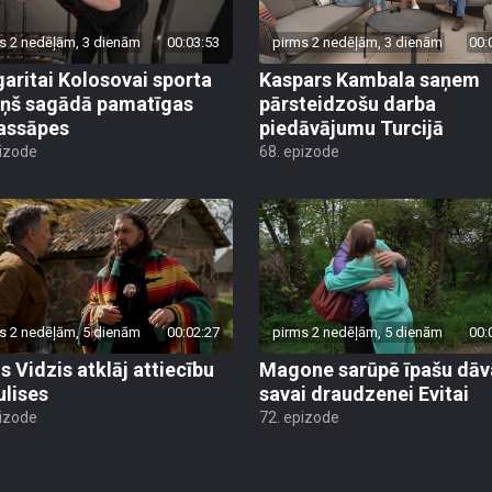
s 2 nedēļām, 3 dienām
00:03:53
pirms 2 nedēļām, 3 dienām
00:
aritai Kolosovai sporta
Kaspars Kambala saņem
iņš sagādā pamatīgas
pārsteidzošu darba
assāpes
piedāvājumu Turcijā
pizode
68. epizode
s 2 nedēļām, 5 dienām
00:02:27
pirms 2 nedēļām, 5 dienām
00:
s Vidzis atklāj attiecību
Magone sarūpē īpašu dā
ulises
savai draudzenei Evitai
pizode
72. epizode