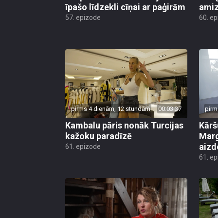
īpašo līdzekli cīņai ar paģirām
amiz
57. epizode
60. e
pirms 4 dienām, 12 stundām
00:03:37
pirm
Kambalu pāris nonāk Turcijas
Kārš
kažoku paradīzē
Marg
aiz
61. epizode
61. e