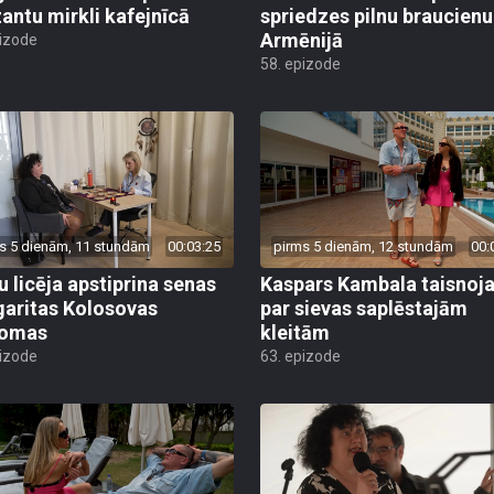
antu mirkli kafejnīcā
spriedzes pilnu braucienu
Armēnijā
pizode
58. epizode
s 5 dienām, 11 stundām
00:03:25
pirms 5 dienām, 12 stundām
00:
u licēja apstiprina senas
Kaspars Kambala taisnoj
aritas Kolosovas
par sievas saplēstajām
domas
kleitām
pizode
63. epizode