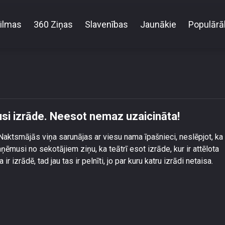
ilmas
360 Ziņas
Slavenības
Jaunākie
Populārā
uzzina, ka par viņu tapusi izrāde. Neesot nemaz uza
usi izrāde. Neesot nemaz uzaicināta!
Naktsmājās viņa sarunājas ar viesu nama īpašnieci, neslēpjot, ka 
ēmusi no sekotājiem ziņu, ka teātrī esot izrāde, kur ir attēlota
izrādē, tad jau tas ir pelnīti, jo par kuru katru izrādi netaisa.