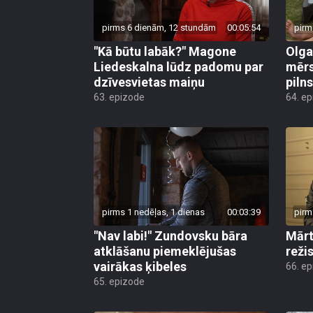
pirms 6 dienām, 12 stundām
00:05:54
pirm
"Kā būtu labāk?" Magone
Olga
Liedeskalna lūdz padomu par
mērs
dzīvesvietas maiņu
pilns
63. epizode
64. e
pirms 1 nedēļas, 1 dienas
00:03:39
pirm
"Nav labi!" Zundovsku bāra
Mārt
atklāšanu piemeklējušas
reži
vairākas ķibeles
66. e
65. epizode