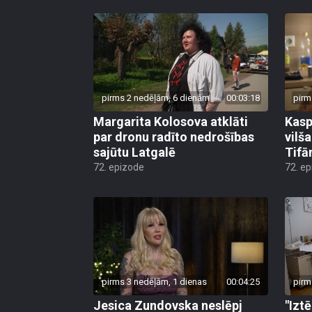
pirms 2 nedēļām, 6 dienām
00:03:18
pirm
Margarita Kolosova atklāti
Kasp
par dronu radīto nedrošības
vilš
sajūtu Latgalē
Tifā
72. epizode
72. e
pirms 3 nedēļām, 1 dienas
00:04:25
pirm
Jesica Zundovska neslēpj
"Izt