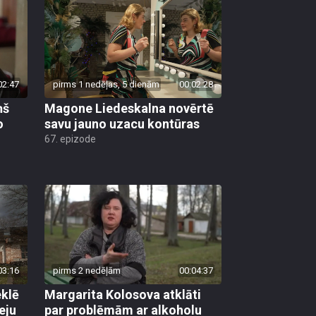
02:47
pirms 1 nedēļas, 5 dienām
00:02:28
ņš
Magone Liedeskalna novērtē
o
savu jauno uzacu kontūras
67. epizode
03:16
pirms 2 nedēļām
00:04:37
klē
Margarita Kolosova atklāti
eju
par problēmām ar alkoholu