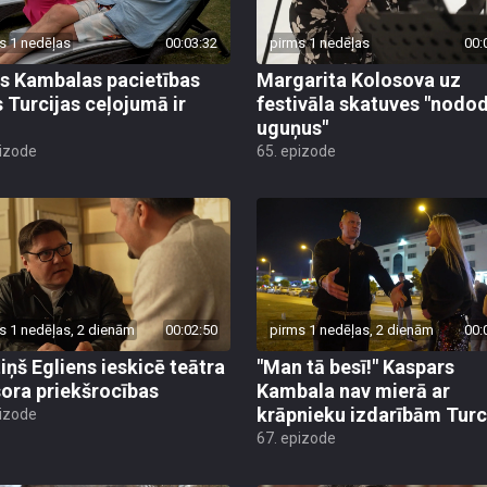
s 1 nedēļas
00:03:32
pirms 1 nedēļas
00:
s Kambalas pacietības
Margarita Kolosova uz
 Turcijas ceļojumā ir
festivāla skatuves "nodo
uguņus"
pizode
65. epizode
s 1 nedēļas, 2 dienām
00:02:50
pirms 1 nedēļas, 2 dienām
00:
iņš Egliens ieskicē teātra
"Man tā besī!" Kaspars
sora priekšrocības
Kambala nav mierā ar
krāpnieku izdarībām Turc
pizode
67. epizode