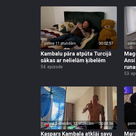
pirms 11 stundām
00:02:57
pirm
Kambalu pāra atpūta Turcijā
Mago
sākas ar nelielām ķibelēm
Ansi
runa
54. epizode
53. e
pirms 2 dienām, 12 stundām
00:03:56
pirm
Kaspars Kambala atklāj savu
Marg