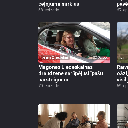
ceļojuma mirkļus
pavē
68. epizode
67. e
pirms 2 nedēļām
00:02:55
pirm
Magones Liedeskalnas
Raiv
draudzene sarūpējusi īpašu
oāzi
pārsteigumu
visi
70. epizode
69. e