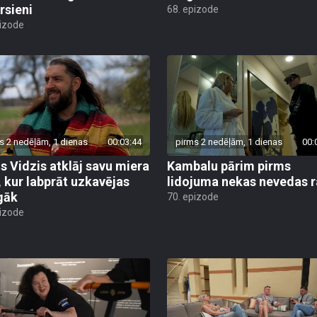
rsieni
68. epizode
pizode
s 2 nedēļām, 1 dienas
00:03:44
pirms 2 nedēļām, 1 dienas
00:
is Vidzis atklāj savu miera
Kambalu pārim pirms
, kur labprāt uzkavējas
lidojuma nekas nevedas ra
lgāk
70. epizode
pizode