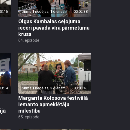
03:16
pirms 1 nedēļas, 1 dienas
00:02:38
Olgas Kambalas ceļojuma
d
ieceri pavada vīra pārmetumu
krusa
64. epizode
03:14
pirms 1 nedēļas, 3 dienām
00:03:43
Margarita Kolosova festivālā
iemanto apmeklētāju
ijā
mīlestību
65. epizode