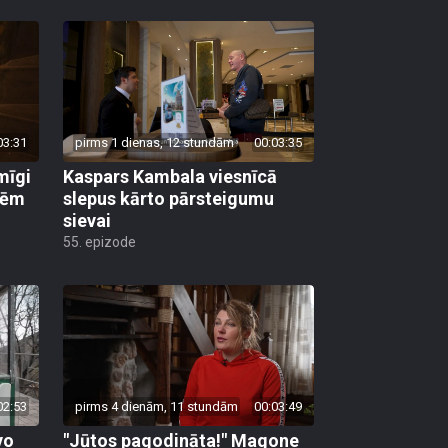
03:31
pirms 1 dienas, 12 stundām
00:03:35
mīgi
Kaspars Kambala viesnīcā
lēm
slepus kārto pārsteigumu
sievai
55. epizode
02:53
pirms 4 dienām, 11 stundām
00:03:49
vo
"Jūtos pagodināta!" Magone