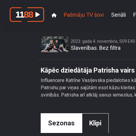
Pašmāju TV šovi
Seriāli
F
Kāpēc dzied
2023. gada 4. novembris, S09 E40
Slavenības. Bez filtra
Kāpēc dziedātāja Patrisha vairs
Influencere Katrīne Vasiļevska piedaloties k
Patrishu par viņas sajūtām esot kāzu kleita
svinībās. Patrisha arī atklāj savus iemeslus,
Sezonas
Klipi