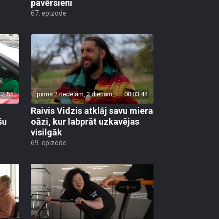
pavērsieni
67. epizode
02:55
pirms 2 nedēļām, 2 dienām
00:03:44
Raivis Vidzis atklāj savu miera
šu
oāzi, kur labprāt uzkavējas
visilgāk
69. epizode