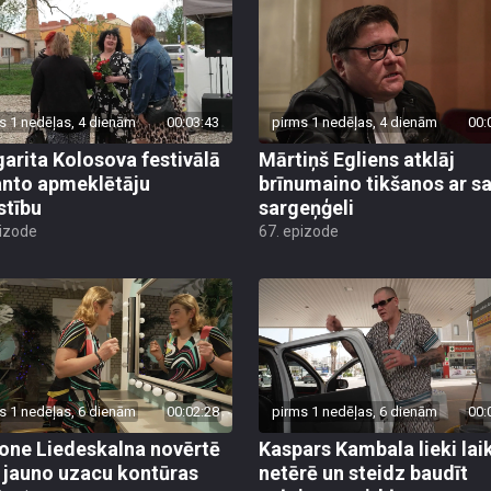
s 1 nedēļas, 4 dienām
00:03:43
pirms 1 nedēļas, 4 dienām
00:
arita Kolosova festivālā
Mārtiņš Egliens atklāj
nto apmeklētāju
brīnumaino tikšanos ar s
stību
sargeņģeli
pizode
67. epizode
s 1 nedēļas, 6 dienām
00:02:28
pirms 1 nedēļas, 6 dienām
00:
ne Liedeskalna novērtē
Kaspars Kambala lieki lai
 jauno uzacu kontūras
netērē un steidz baudīt