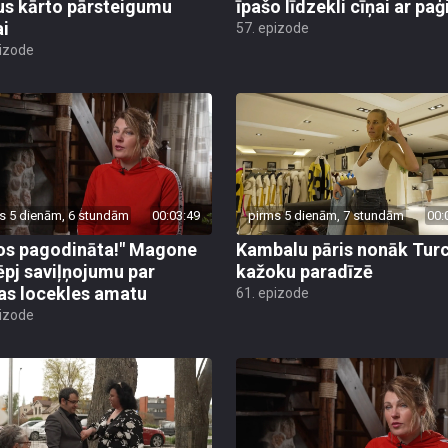
us kārto pārsteigumu
īpašo līdzekli cīņai ar pa
ai
57. epizode
pizode
s 5 dienām, 6 stundām
00:03:49
pirms 5 dienām, 7 stundām
00:
os pagodināta!" Magone
Kambalu pāris nonāk Turc
ēpj saviļņojumu par
kažoku paradīzē
jas locekles amatu
61. epizode
pizode