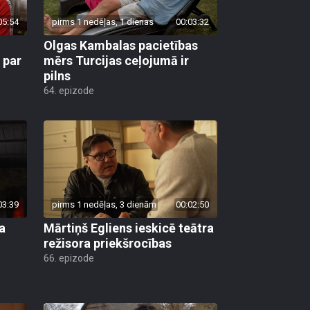
05:54
pirms 1 nedēļas, 1 dienas
00:03:32
Olgas Kambalas pacietības
 par
mērs Turcijas ceļojumā ir
pilns
64. epizode
03:39
pirms 1 nedēļas, 3 dienām
00:02:50
a
Mārtiņš Egliens ieskicē teātra
režisora priekšrocības
66. epizode