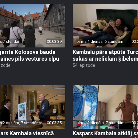
s 7 stundām
00:03:39
pirms 1 dienas, 6 stundām
00:
arita Kolosova bauda
Kambalu pāra atpūta Turc
aines pils vēstures elpu
sākas ar nelielām ķibelē
pizode
54. epizode
s 2 dienām, 7 stundām
00:03:35
pirms 3 dienām, 7 stundām
00:
ars Kambala viesnīcā
Kaspars Kambala atklāj s