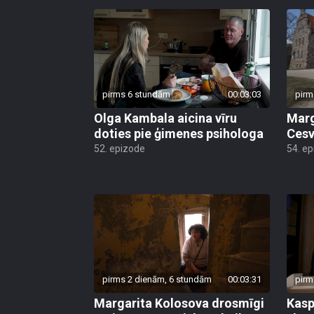
pirms 6 stundām
00:03:03
pirm
Olga Kambala aicina vīru
Marg
doties pie ģimenes psihologa
Cesv
52. epizode
54. e
pirms 2 dienām, 6 stundām
00:03:31
pirm
Margarita Kolosova drosmīgi
Kasp