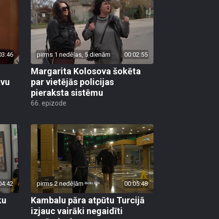
03:46
pirms 1 nedēļas, 5 dienām
00:02:55
Margarita Kolosova šokēta
avu
par vietējās policijas
pieraksta sistēmu
66. epizode
04:42
pirms 2 nedēļām
00:05:48
ku
Kambalu pāra atpūtu Turcijā
izjauc vairāki negaidīti