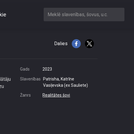
kie
Meklē slavenības, šovus, u.c.
mu konkursā?
Dalies
Gads
2023
dātāju
Slavenības
Patrisha, Katrīne
Vasiļevska (ex Sauliete)
zu
Žanrs
Realitātes šovi