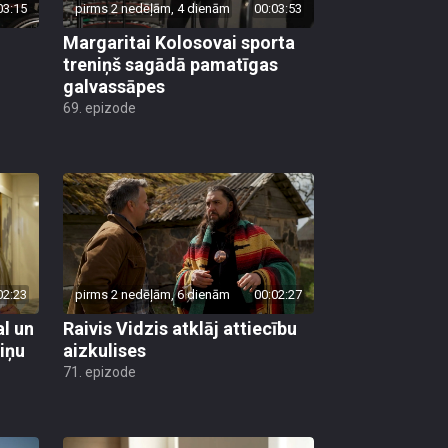
03:15
pirms 2 nedēļām, 4 dienām
00:03:53
Margaritai Kolosovai sporta
treniņš sagādā pamatīgas
galvassāpes
69. epizode
02:23
pirms 2 nedēļām, 6 dienām
00:02:27
al un
Raivis Vidzis atklāj attiecību
viņu
aizkulises
71. epizode