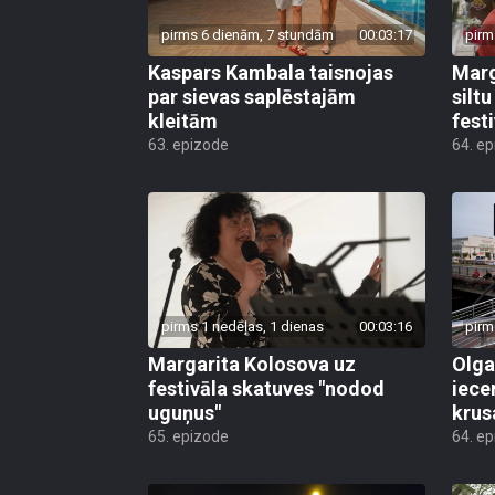
pirms 6 dienām, 7 stundām
00:03:17
pirm
Kaspars Kambala taisnojas
Marg
par sievas saplēstajām
silt
kleitām
fest
63. epizode
64. e
pirms 1 nedēļas, 1 dienas
00:03:16
pirm
Margarita Kolosova uz
Olga
festivāla skatuves "nodod
iece
uguņus"
krus
65. epizode
64. e