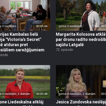
s 3 nedēļām
00:05:44
pirms 3 nedēļām
00:
rijas Kambalas lielā
Margarita Kolosova atklā
ēja "Victoria's Secret"
par dronu radīto nedrošī
sē atduras pret
sajūtu Latgalē
nsiāliem sarežģījumiem
72. epizode
pizode
s 3 nedēļām, 2 dienām
00:05:48
pirms 3 nedēļām, 2 dienām
00:
ne Liedeskalna atklāj
Jesica Zundovska neslēp