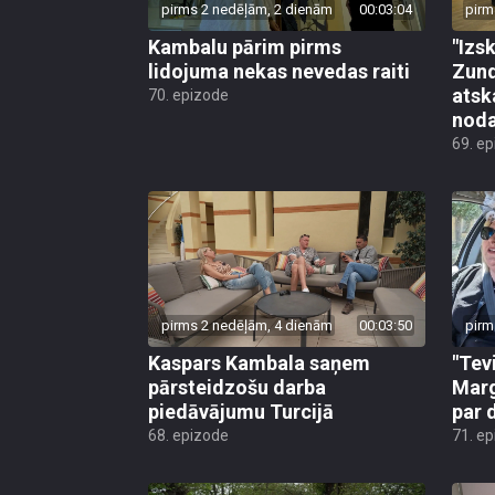
pirms 2 nedēļām, 2 dienām
00:03:04
pirm
Kambalu pārim pirms
"Izsk
lidojuma nekas nevedas raiti
Zund
atsk
70. epizode
noda
69. e
pirms 2 nedēļām, 4 dienām
00:03:50
pirm
Kaspars Kambala saņem
"Tev
pārsteidzošu darba
Marg
piedāvājumu Turcijā
par 
68. epizode
71. e