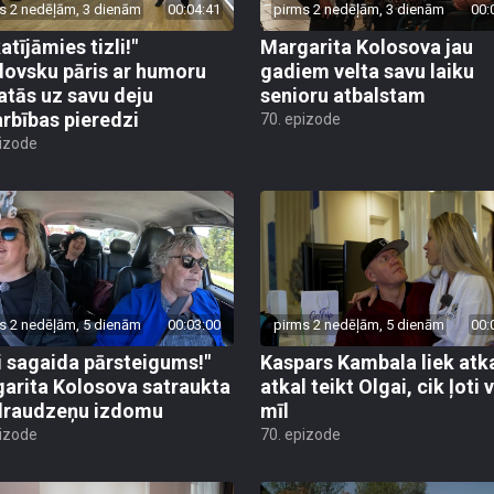
s 2 nedēļām, 3 dienām
00:04:41
pirms 2 nedēļām, 3 dienām
00:
atījāmies tizli!"
Margarita Kolosova jau
ovsku pāris ar humoru
gadiem velta savu laiku
atās uz savu deju
senioru atbalstam
rbības pieredzi
70. epizode
pizode
s 2 nedēļām, 5 dienām
00:03:00
pirms 2 nedēļām, 5 dienām
00:
i sagaida pārsteigums!"
Kaspars Kambala liek atk
arita Kolosova satraukta
atkal teikt Olgai, cik ļoti 
draudzeņu izdomu
mīl
pizode
70. epizode