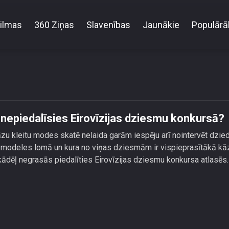
ilmas
360 Ziņas
Slavenības
Jaunākie
Populārā
ātāja Patrisha vairs nepiedalīsies Eirovīzijas dzies
 nepiedalīsies Eirovīzijas dziesmu konkursā?
āzu kleitu modes skatē nelaida garām iespēju arī nointervēt dzie
s modeles lomā un kura no viņas dziesmām ir vispieprasītākā kā
 kādēļ negrasās piedalīties Eirovīzijas dziesmu konkursa atlasēs.