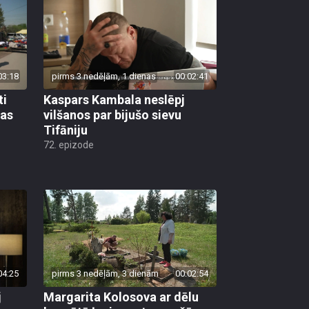
03:18
pirms 3 nedēļām, 1 dienas
00:02:41
ti
Kaspars Kambala neslēpj
bas
vilšanos par bijušo sievu
Tifāniju
72. epizode
04:25
pirms 3 nedēļām, 3 dienām
00:02:54
j
Margarita Kolosova ar dēlu