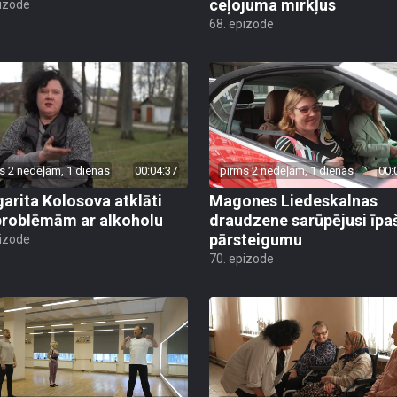
ceļojuma mirkļus
pizode
68. epizode
s 2 nedēļām, 1 dienas
00:04:37
pirms 2 nedēļām, 1 dienas
00:
arita Kolosova atklāti
Magones Liedeskalnas
problēmām ar alkoholu
draudzene sarūpējusi īpa
pārsteigumu
pizode
70. epizode