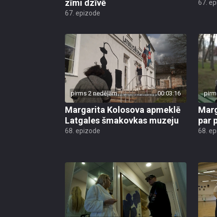
zīmi dzīvē
67. e
67. epizode
pirms 2 nedēļām
00:03:16
pirm
Margarita Kolosova apmeklē
Marg
Latgales šmakovkas muzeju
par 
68. epizode
68. e