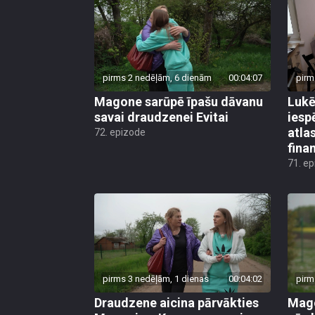
pirms 2 nedēļām, 6 dienām
00:04:07
pirm
Magone sarūpē īpašu dāvanu
Lukē
savai draudzenei Evitai
iesp
atla
72. epizode
fina
71. e
pirms 3 nedēļām, 1 dienas
00:04:02
pirm
Draudzene aicina pārvākties
Mago