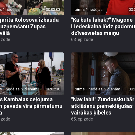
s 1 nedēļas
00:03:03
pirms 1 nedēļas
00:
arita Kolosova izbauda
"Kā būtu labāk?" Magone
u uzņemšanu Zupas
Liedeskalna lūdz padomu
ivālā
dzīvesvietas maiņu
pizode
63. epizode
s 1 nedēļas, 2 dienām
00:02:38
pirms 1 nedēļas, 2 dienām
00:
s Kambalas ceļojuma
"Nav labi!" Zundovsku bār
ri pavada vīra pārmetumu
atklāšanu piemeklējušas
a
vairākas ķibeles
pizode
65. epizode