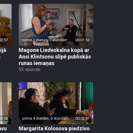
02:57
pirms 1 dienas, 7 stundām
00:01:53
ijā
Magone Liedeskalna kopā ar
m
Ansi Klintsonu slīpē publiskās
runas iemaņas
53. epizode
03:56
pirms 4 dienām, 6 stundām
00:02:51
avu
Margarita Kolosova piedzīvo