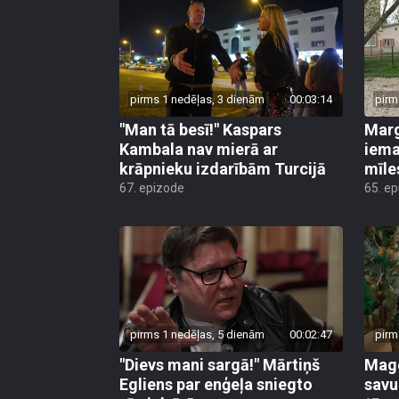
pirms 1 nedēļas, 3 dienām
00:03:14
pirm
"Man tā besī!" Kaspars
Marg
Kambala nav mierā ar
iema
krāpnieku izdarībām Turcijā
mīle
67. epizode
65. e
pirms 1 nedēļas, 5 dienām
00:02:47
pirm
"Dievs mani sargā!" Mārtiņš
Mago
Egliens par enģeļa sniegto
savu