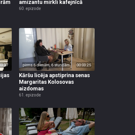
ģirām
amizantu mirkli kafejnīcā
60. epizode
03:37
pirms 6 dienām, 6 stundām
00:03:25
ijas
Kāršu licēja apstiprina senas
Margaritas Kolosovas
aizdomas
61. epizode