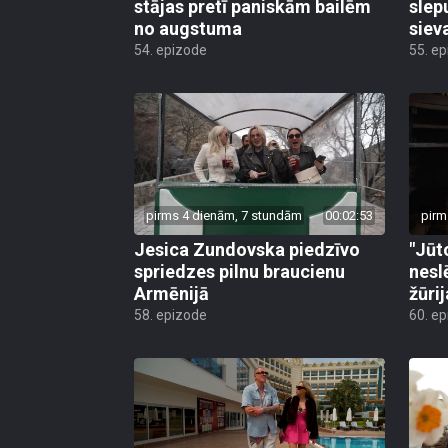
stājas pretī paniskām bailēm
slep
no augstuma
siev
54. epizode
55. e
pirms 4 dienām, 7 stundām
00:02:53
pirm
Jesica Zundovska piedzīvo
"Jūt
spriedzes pilnu braucienu
nesl
Armēnijā
žūri
58. epizode
60. e