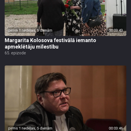
pirms 1 nedēļas, 5 dienām
00:03:43
Margarita Kolosova festivālā iemanto
apmeklētāju mīlestību
65. epizode
pirms 1 nedēļas, 5 dienām
00:03:46