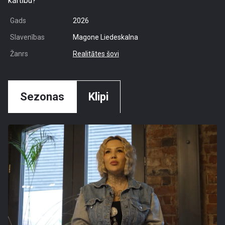
kārtību?
Gads
2026
Slavenības
Magone Liedeskalna
Žanrs
Realitātes šovi
Sezonas
Klipi