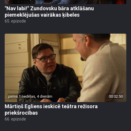
"Nav labi!" Zundovsku bāra atklāšanu
piemeklējušas vairākas ķibeles
65. epizode
pirms 1 nedēļas, 4 dienām
00:02:50
Mārtiņš Egliens ieskicē teātra režisora
priekšrocības
66. epizode