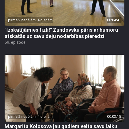
pirms 2 nedēļām, 4 dienām
00:04:41
"Izskatījāmies tizli!" Zundovsku pāris ar humoru
atskatās uz savu deju nodarbības pieredzi
69. epizode
pirms 2 nedēļām, 4 dienām
00:03:15
Margarita Kolosova jau gadiem velta savu laiku