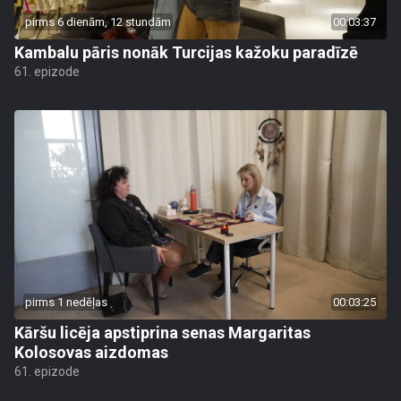
pirms 6 dienām, 12 stundām
00:03:37
Kambalu pāris nonāk Turcijas kažoku paradīzē
61. epizode
pirms 1 nedēļas
00:03:25
Kāršu licēja apstiprina senas Margaritas
Kolosovas aizdomas
61. epizode