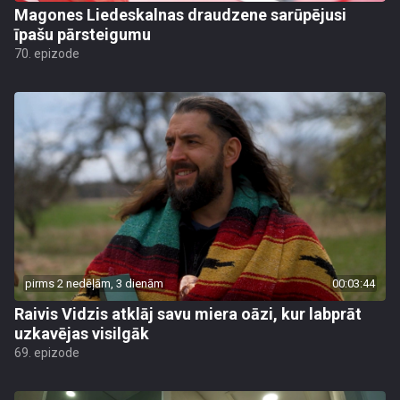
Magones Liedeskalnas draudzene sarūpējusi
īpašu pārsteigumu
70. epizode
pirms 2 nedēļām, 3 dienām
00:03:44
Raivis Vidzis atklāj savu miera oāzi, kur labprāt
uzkavējas visilgāk
69. epizode