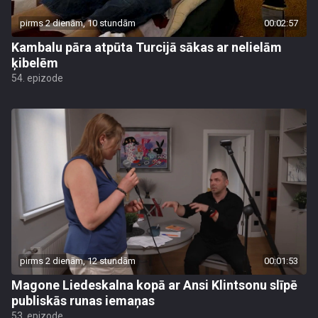
pirms 2 dienām, 10 stundām
00:02:57
Kambalu pāra atpūta Turcijā sākas ar nelielām
ķibelēm
54. epizode
pirms 2 dienām, 12 stundām
00:01:53
Magone Liedeskalna kopā ar Ansi Klintsonu slīpē
publiskās runas iemaņas
53. epizode