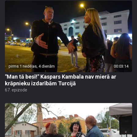
pirms 1 nedēļas, 4 dienām
00:03:14
"Man tā besī!" Kaspars Kambala nav mierā ar
krāpnieku izdarībām Turcijā
67. epizode