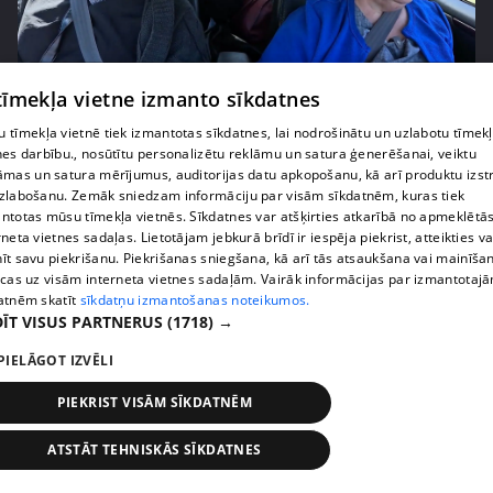
pirms 2 nedēļām, 6 dienām
00:03:00
 tīmekļa vietne izmanto sīkdatnes
"Tevi sagaida pārsteigums!" Margarita Kolosova
satraukta par draudzeņu izdomu
 tīmekļa vietnē tiek izmantotas sīkdatnes, lai nodrošinātu un uzlabotu tīmek
nes darbību., nosūtītu personalizētu reklāmu un satura ģenerēšanai, veiktu
71. epizode
āmas un satura mērījumus, auditorijas datu apkopošanu, kā arī produktu izst
zlabošanu. Zemāk sniedzam informāciju par visām sīkdatnēm, kuras tiek
ntotas mūsu tīmekļa vietnēs. Sīkdatnes var atšķirties atkarībā no apmeklētā
rneta vietnes sadaļas. Lietotājam jebkurā brīdī ir iespēja piekrist, atteikties va
īt savu piekrišanu. Piekrišanas sniegšana, kā arī tās atsaukšana vai mainīša
ecas uz visām interneta vietnes sadaļām. Vairāk informācijas par izmantotaj
atnēm skatīt
sīkdatņu izmantošanas noteikumos.
ĪT VISUS PARTNERUS
(1718) →
PIELĀGOT IZVĒLI
PIEKRIST VISĀM SĪKDATNĒM
pirms 2 nedēļām, 6 dienām
00:02:23
ATSTĀT TEHNISKĀS SĪKDATNES
Kaspars Kambala liek atkal un atkal teikt Olgai,