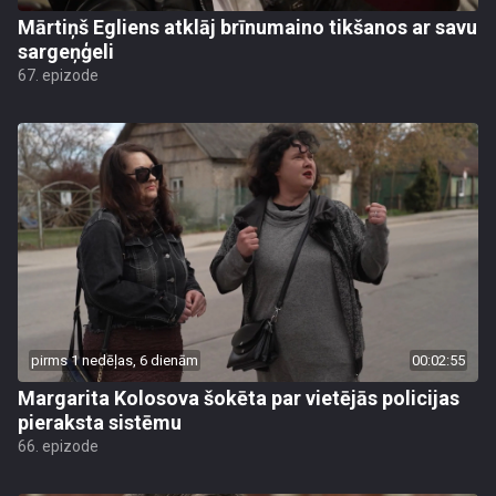
Mārtiņš Egliens atklāj brīnumaino tikšanos ar savu
sargeņģeli
67. epizode
pirms 1 nedēļas, 6 dienām
00:02:55
Margarita Kolosova šokēta par vietējās policijas
pieraksta sistēmu
66. epizode