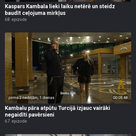
Kaspars Kambala lieki laiku netērē un steidz
baudīt ceļojuma mirkļus
68. epizode
pirms 2 nedēļām, 1 dienas
00:05:48
Kambalu pāra atpūtu Turcijā izjauc vairāki
negaidīti pavērsieni
67. epizode