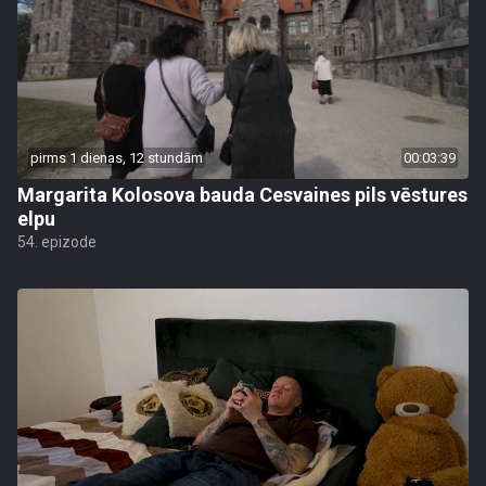
pirms 1 dienas, 12 stundām
00:03:39
Margarita Kolosova bauda Cesvaines pils vēstures
elpu
54. epizode