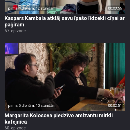
pirms 4 dienām, 12 stundām
00:03:56
Kaspars Kambala atklāj savu īpašo līdzekli cīņai ar
paģirām
57. epizode
pirms 5 dienām, 10 stundām
00:02:51
Margarita Kolosova piedzīvo amizantu mirkli
kafejnīcā
60. epizode