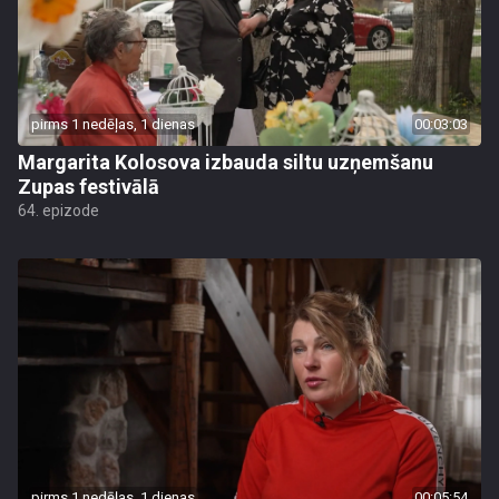
pirms 1 nedēļas, 1 dienas
00:03:03
Margarita Kolosova izbauda siltu uzņemšanu
Zupas festivālā
64. epizode
pirms 1 nedēļas, 1 dienas
00:05:54