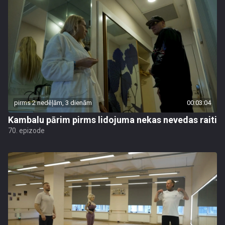
pirms 2 nedēļām, 3 dienām
00:03:04
Kambalu pārim pirms lidojuma nekas nevedas raiti
70. epizode