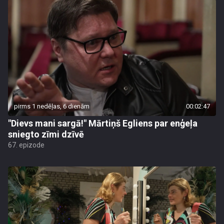
pirms 1 nedēļas, 6 dienām
00:02:47
"Dievs mani sargā!" Mārtiņš Egliens par enģeļa
sniegto zīmi dzīvē
67. epizode