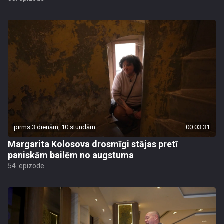
pirms 3 dienām, 10 stundām
00:03:31
Margarita Kolosova drosmīgi stājas pretī
paniskām bailēm no augstuma
54. epizode