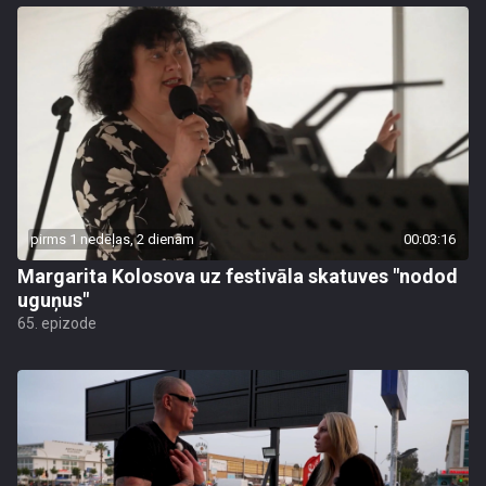
pirms 1 nedēļas, 2 dienām
00:03:16
Margarita Kolosova uz festivāla skatuves "nodod
uguņus"
65. epizode