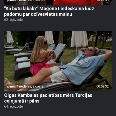
"Kā būtu labāk?" Magone Liedeskalna lūdz
padomu par dzīvesvietas maiņu
63. epizode
pirms 1 nedēļas, 2 dienām
00:03:32
Olgas Kambalas pacietības mērs Turcijas
ceļojumā ir pilns
64. epizode