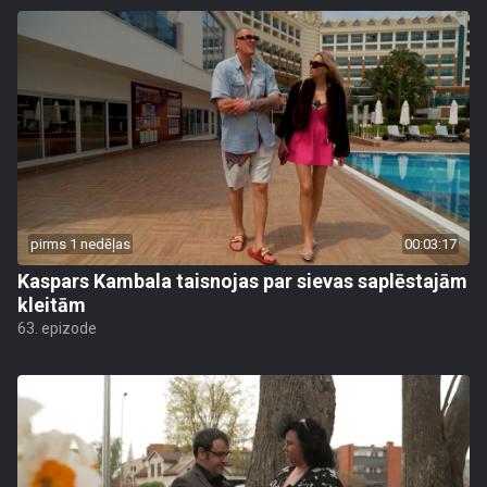
pirms 1 nedēļas
00:03:17
Kaspars Kambala taisnojas par sievas saplēstajām
kleitām
63. epizode