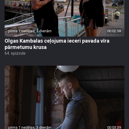
pirms 1 nedēļas, 3 dienām
00:02:38
Olgas Kambalas ceļojuma ieceri pavada vīra
pārmetumu krusa
64. epizode
pirms 1 nedēļas, 3 dienām
00:03:39