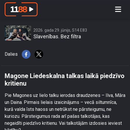
Magone Liedeskalna talkas laikā
piedzīvo kritienu
2026. gada 29. jūnijs, S14 E83
Slavenības. Bez filtra
Dalies
Magone Liedeskalna talkas laikā piedzīvo
kritienu
Pie Magones uz lielo talku ierodas draudzenes – Ilva, Māra
un Daina. Pirmais lielais izaicinājums – vecā siltumnīca,
kurā valda īsts haoss un netrūkst ne pārsteigumu, ne
kuriozu. Pārsteigumus rada arī pašas talkotājas, kas
negaidīti piedzīvo kritienu. Vai talkotājām izdosies ieviest