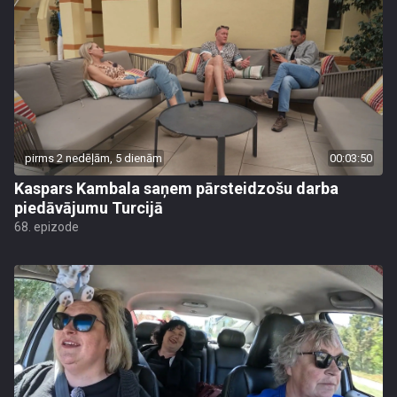
pirms 2 nedēļām, 5 dienām
00:03:50
Kaspars Kambala saņem pārsteidzošu darba
piedāvājumu Turcijā
68. epizode