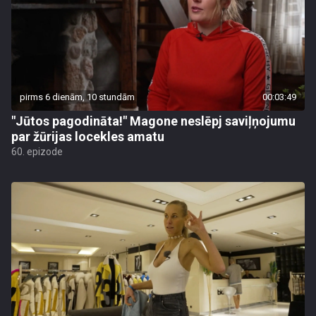
pirms 6 dienām, 10 stundām
00:03:49
"Jūtos pagodināta!" Magone neslēpj saviļņojumu
par žūrijas locekles amatu
60. epizode