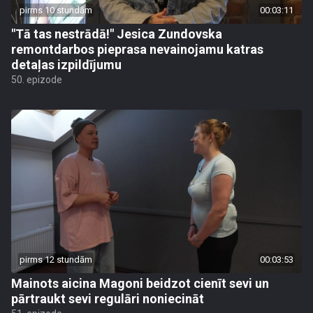
pirms 10 stundām
00:03:11
"Tā tas nestrādā!" Jesica Zundovska
remontdarbos pieprasa nevainojamu katras
detaļas izpildījumu
50. epizode
pirms 12 stundām
00:03:53
Mainots aicina Magoni beidzot cienīt sevi un
pārtraukt sevi regulāri noniecināt