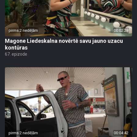
pirms 2 nedēļām
00:02:28
Magone Liedeskalna novērtē savu jauno uzacu
kontūras
67. epizode
pirms 2 nedēļām
00:04:42