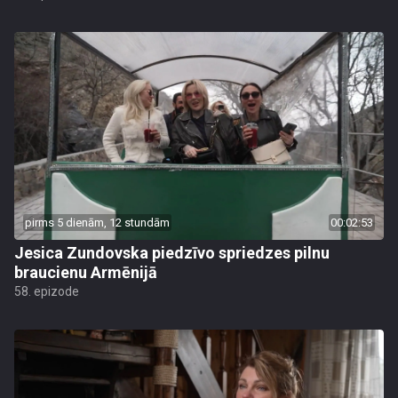
pirms 5 dienām, 12 stundām
00:02:53
Jesica Zundovska piedzīvo spriedzes pilnu
braucienu Armēnijā
58. epizode