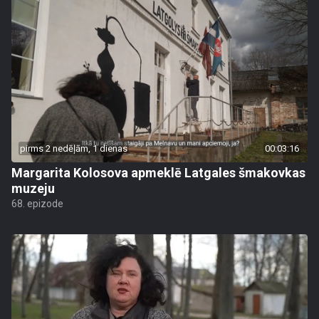
pirms 2 nedēļām, 1 dienas
00:03:16
Margarita Kolosova apmeklē Latgales šmakovkas
muzeju
68. epizode