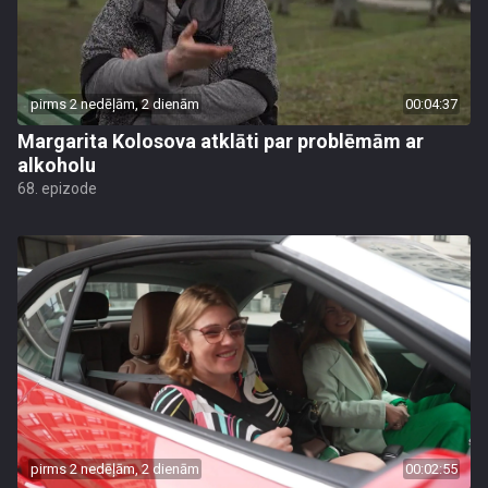
pirms 2 nedēļām, 2 dienām
00:04:37
Margarita Kolosova atklāti par problēmām ar
alkoholu
68. epizode
pirms 2 nedēļām, 2 dienām
00:02:55