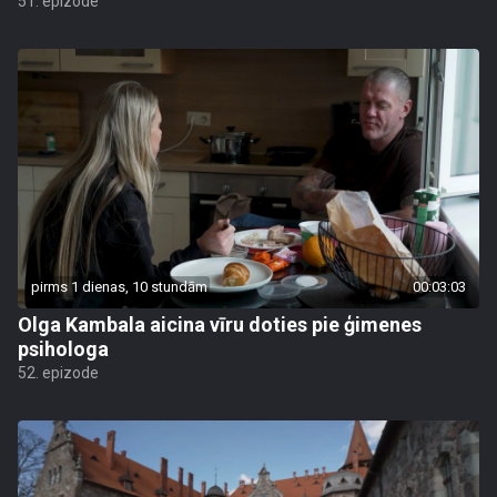
51. epizode
pirms 1 dienas, 10 stundām
00:03:03
Olga Kambala aicina vīru doties pie ģimenes
psihologa
52. epizode