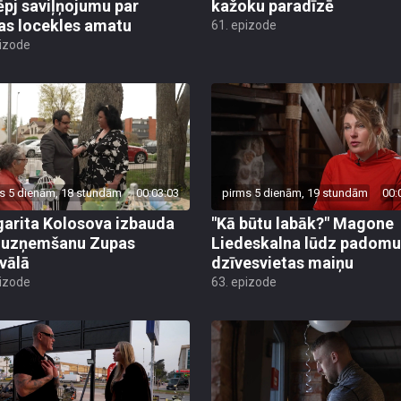
ēpj saviļņojumu par
kažoku paradīzē
jas locekles amatu
61. epizode
pizode
s 5 dienām, 18 stundām
00:03:03
pirms 5 dienām, 19 stundām
00:
arita Kolosova izbauda
"Kā būtu labāk?" Magone
u uzņemšanu Zupas
Liedeskalna lūdz padomu
ivālā
dzīvesvietas maiņu
pizode
63. epizode