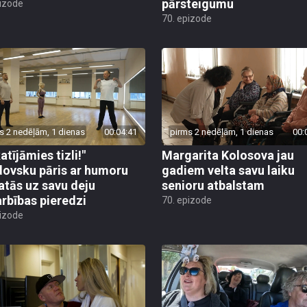
pārsteigumu
pizode
70. epizode
s 2 nedēļām, 1 dienas
00:04:41
pirms 2 nedēļām, 1 dienas
00:
atījāmies tizli!"
Margarita Kolosova jau
ovsku pāris ar humoru
gadiem velta savu laiku
atās uz savu deju
senioru atbalstam
rbības pieredzi
70. epizode
pizode