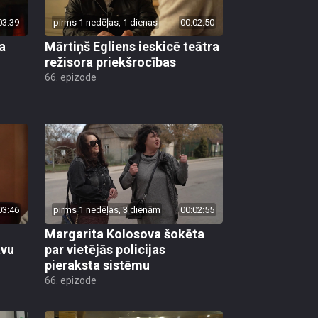
03:39
pirms 1 nedēļas, 1 dienas
00:02:50
a
Mārtiņš Egliens ieskicē teātra
režisora priekšrocības
66. epizode
03:46
pirms 1 nedēļas, 3 dienām
00:02:55
Margarita Kolosova šokēta
avu
par vietējās policijas
pieraksta sistēmu
66. epizode