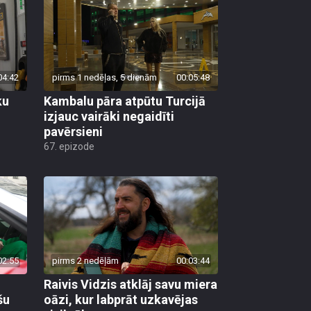
04:42
pirms 1 nedēļas, 5 dienām
00:05:48
ku
Kambalu pāra atpūtu Turcijā
izjauc vairāki negaidīti
pavērsieni
67. epizode
02:55
pirms 2 nedēļām
00:03:44
Raivis Vidzis atklāj savu miera
šu
oāzi, kur labprāt uzkavējas