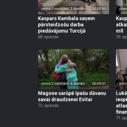
pirms 2 nedēļām, 2 dienām
00:03:50
pirm
Kaspars Kambala saņem
Kasp
pārsteidzošu darba
atkal
piedāvājumu Turcijā
mīl
68. epizode
70. e
pirms 2 nedēļām, 4 dienām
00:04:07
pirm
Magone sarūpē īpašu dāvanu
Lukē
savai draudzenei Evitai
iesp
atla
72. epizode
fina
71. e