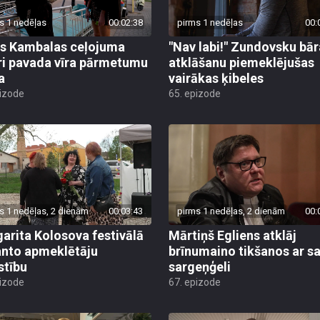
s 1 nedēļas
00:02:38
pirms 1 nedēļas
00:
s Kambalas ceļojuma
"Nav labi!" Zundovsku bār
ri pavada vīra pārmetumu
atklāšanu piemeklējušas
a
vairākas ķibeles
pizode
65. epizode
s 1 nedēļas, 2 dienām
00:03:43
pirms 1 nedēļas, 2 dienām
00:
arita Kolosova festivālā
Mārtiņš Egliens atklāj
nto apmeklētāju
brīnumaino tikšanos ar s
stību
sargeņģeli
pizode
67. epizode