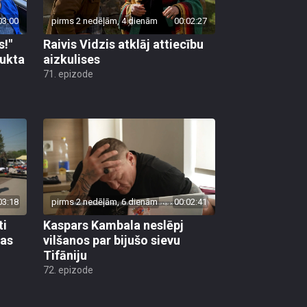
03:00
pirms 2 nedēļām, 4 dienām
00:02:27
s!"
Raivis Vidzis atklāj attiecību
aukta
aizkulises
71. epizode
03:18
pirms 2 nedēļām, 6 dienām
00:02:41
ti
Kaspars Kambala neslēpj
bas
vilšanos par bijušo sievu
Tifāniju
72. epizode