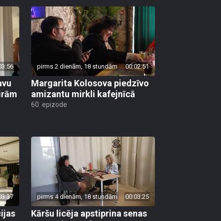
03:56
pirms 2 dienām, 18 stundām
00:02:51
avu
Margarita Kolosova piedzīvo
ģirām
amizantu mirkli kafejnīcā
60. epizode
03:37
pirms 4 dienām, 18 stundām
00:03:25
ijas
Kāršu licēja apstiprina senas