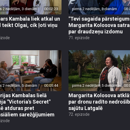
s 2 nedēļām, 3 dienām
00:02:23
pirms 2 nedēļām, 3 dienām
00:
ars Kambala liek atkal un
"Tevi sagaida pārsteigum
 teikt Olgai, cik ļoti viņu
Margarita Kolosova satr
par draudzeņu izdomu
pizode
71. epizode
s 2 nedēļām, 5 dienām
00:05:44
pirms 2 nedēļām, 5 dienām
00:
rijas Kambalas lielā
Margarita Kolosova atklā
ēja "Victoria's Secret"
par dronu radīto nedrošī
sē atduras pret
sajūtu Latgalē
nsiāliem sarežģījumiem
72. epizode
pizode