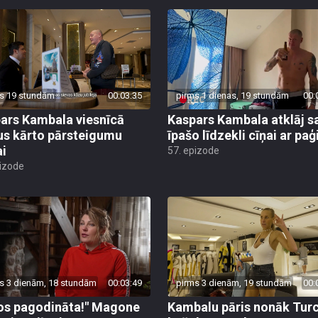
s 19 stundām
00:03:35
pirms 1 dienas, 19 stundām
00:
ars Kambala viesnīcā
Kaspars Kambala atklāj s
us kārto pārsteigumu
īpašo līdzekli cīņai ar pa
ai
57. epizode
pizode
s 3 dienām, 18 stundām
00:03:49
pirms 3 dienām, 19 stundām
00:
os pagodināta!" Magone
Kambalu pāris nonāk Turc