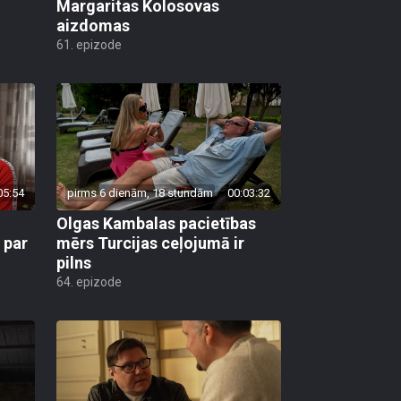
Margaritas Kolosovas
aizdomas
61. epizode
05:54
pirms 6 dienām, 18 stundām
00:03:32
Olgas Kambalas pacietības
 par
mērs Turcijas ceļojumā ir
pilns
64. epizode