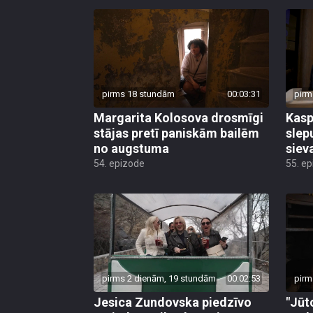
pirms 18 stundām
00:03:31
pirm
Margarita Kolosova drosmīgi
Kasp
stājas pretī paniskām bailēm
slep
no augstuma
siev
54. epizode
55. e
pirms 2 dienām, 19 stundām
00:02:53
pirm
Jesica Zundovska piedzīvo
"Jūt