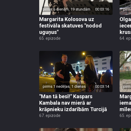
pirms 6 dienām, 19 stundām
00:03:16
pirm
Margarita Kolosova uz
Olga
festivāla skatuves "nodod
iece
uguņus"
krus
65. epizode
64. e
pirms 1 nedēļas, 1 dienas
00:03:14
pirm
"Man tā besī!" Kaspars
Marg
Kambala nav mierā ar
iema
krāpnieku izdarībām Turcijā
mīle
67. epizode
65. e