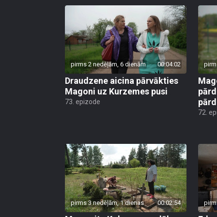
pirms 2 nedēļām, 6 dienām
00:04:02
pirm
Draudzene aicina pārvākties
Mago
Magoni uz Kurzemes pusi
pārd
pār
73. epizode
72. e
pirms 3 nedēļām, 1 dienas
00:02:54
pirm