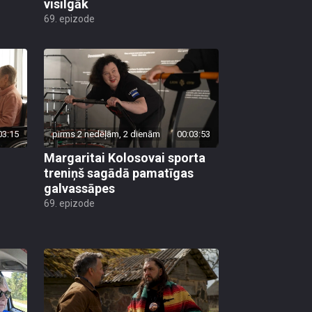
visilgāk
69. epizode
03:15
pirms 2 nedēļām, 2 dienām
00:03:53
Margaritai Kolosovai sporta
treniņš sagādā pamatīgas
galvassāpes
69. epizode