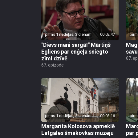
pirms 1 nedēļas, 3 dienām
00:02:47
pirm
"Dievs mani sargā!" Mārtiņš
Mago
Egliens par enģeļa sniegto
savu
zīmi dzīvē
67. e
67. epizode
pirms 1 nedēļas, 5 dienām
00:03:16
pirm
Margarita Kolosova apmeklē
Marg
Latgales šmakovkas muzeju
par 