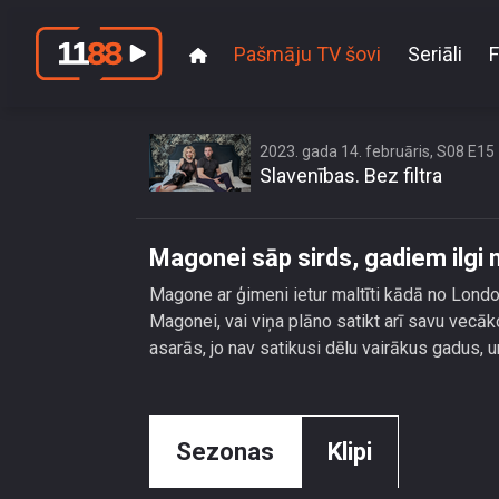
Pašmāju TV šovi
Seriāli
F
2023. gada 14. februāris, S08 E15
Slavenības. Bez filtra
Magonei sāp sirds, gadiem ilgi n
Magone ar ģimeni ietur maltīti kādā no Lond
Magonei, vai viņa plāno satikt arī savu vecā
asarās, jo nav satikusi dēlu vairākus gadus, un 
Sezonas
Klipi