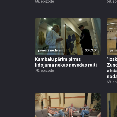
68. epizode
68. e
pirms 2 nedēļām
00:03:04
pirm
Kambalu pārim pirms
"Izsk
lidojuma nekas nevedas raiti
Zund
atsk
70. epizode
noda
69. e