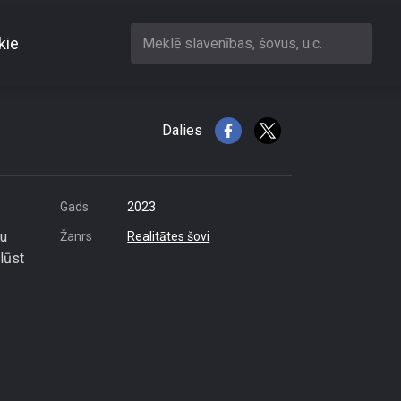
kie
Meklē slavenības, šovus, u.c.
Dalies
Gads
2023
mu
Žanrs
Realitātes šovi
lūst