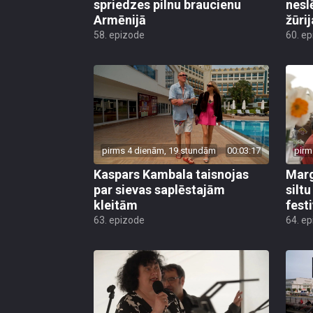
spriedzes pilnu braucienu
nesl
Armēnijā
žūri
58. epizode
60. e
pirms 4 dienām, 19 stundām
00:03:17
pirm
Kaspars Kambala taisnojas
Marg
par sievas saplēstajām
silt
kleitām
fest
63. epizode
64. e