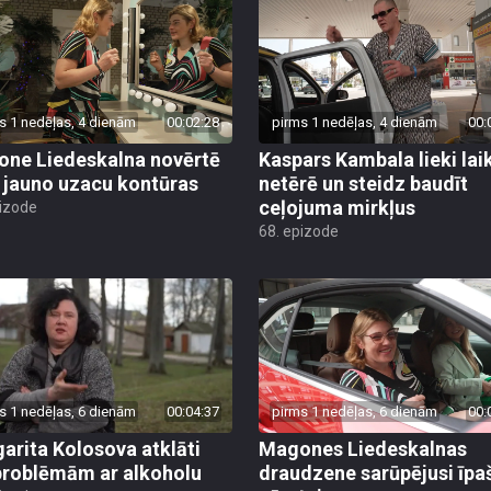
s 1 nedēļas, 4 dienām
00:02:28
pirms 1 nedēļas, 4 dienām
00:
ne Liedeskalna novērtē
Kaspars Kambala lieki lai
 jauno uzacu kontūras
netērē un steidz baudīt
ceļojuma mirkļus
pizode
68. epizode
s 1 nedēļas, 6 dienām
00:04:37
pirms 1 nedēļas, 6 dienām
00:
arita Kolosova atklāti
Magones Liedeskalnas
problēmām ar alkoholu
draudzene sarūpējusi īpa