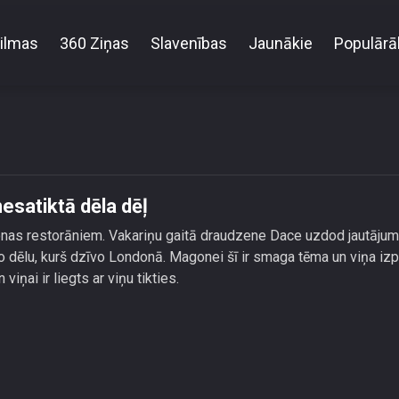
ilmas
360 Ziņas
Slavenības
Jaunākie
Populārā
Magonei sāp sirds, gadiem ilgi nesatiktā dēla dēļ
esatiktā dēla dēļ
onas restorāniem. Vakariņu gaitā draudzene Dace uzdod jautāju
ko dēlu, kurš dzīvo Londonā. Magonei šī ir smaga tēma un viņa izp
viņai ir liegts ar viņu tikties.