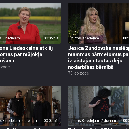
s 3 nedēļām
00:05:48
pirms 3 nedēļām
00:
ne Liedeskalna atklāj
Jesica Zundovska neslēp
omas par mājokļa
mammas pārmetumus pa
došanu
izlaistajām tautas deju
nodarbības bērnībā
pizode
73. epizode
s 3 nedēļām, 2 dienām
00:02:51
pirms 3 nedēļām, 2 dienām
00: