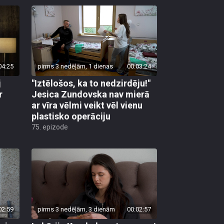
04:25
pirms 3 nedēļām, 1 dienas
00:03:24
j
"Iztēlošos, ka to nedzirdēju!"
r
Jesica Zundovska nav mierā
ar vīra vēlmi veikt vēl vienu
plastisko operāciju
75. epizode
02:59
pirms 3 nedēļām, 3 dienām
00:02:57