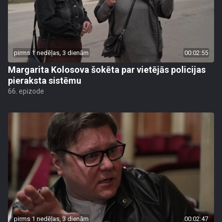
pirms 1 nedēļas, 3 dienām
00:02:55
Margarita Kolosova šokēta par vietējās policijas
pieraksta sistēmu
66. epizode
pirms 1 nedēļas, 3 dienām
00:02:47