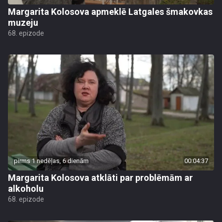
Margarita Kolosova apmeklē Latgales šmakovkas
muzeju
68. epizode
pirms 1 nedēļas, 6 dienām
00:04:37
Margarita Kolosova atklāti par problēmām ar
alkoholu
68. epizode