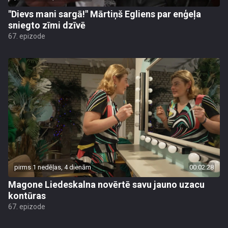
"Dievs mani sargā!" Mārtiņš Egliens par enģeļa
sniegto zīmi dzīvē
67. epizode
pirms 1 nedēļas, 4 dienām
00:02:28
Magone Liedeskalna novērtē savu jauno uzacu
kontūras
67. epizode