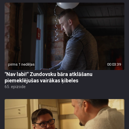
pirms 1 nedēļas
00:03:39
"Nav labi!" Zundovsku bāra atklāšanu
piemeklējušas vairākas ķibeles
65. epizode