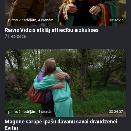
pirms 2 nedēļām, 4 dienām
00:02:27
Raivis Vidzis atklāj attiecību aizkulises
71. epizode
pirms 2 nedēļām, 4 dienām
00:04:07
Magone sarūpē īpašu dāvanu savai draudzenei
Evitai