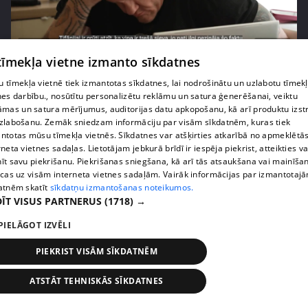
pirms 2 nedēļām, 6 dienām
00:02:41
 tīmekļa vietne izmanto sīkdatnes
Kaspars Kambala neslēpj vilšanos par bijušo sievu
Tifāniju
 tīmekļa vietnē tiek izmantotas sīkdatnes, lai nodrošinātu un uzlabotu tīmek
nes darbību., nosūtītu personalizētu reklāmu un satura ģenerēšanai, veiktu
72. epizode
āmas un satura mērījumus, auditorijas datu apkopošanu, kā arī produktu izst
zlabošanu. Zemāk sniedzam informāciju par visām sīkdatnēm, kuras tiek
ntotas mūsu tīmekļa vietnēs. Sīkdatnes var atšķirties atkarībā no apmeklētā
rneta vietnes sadaļas. Lietotājam jebkurā brīdī ir iespēja piekrist, atteikties va
īt savu piekrišanu. Piekrišanas sniegšana, kā arī tās atsaukšana vai mainīša
ecas uz visām interneta vietnes sadaļām. Vairāk informācijas par izmantotaj
atnēm skatīt
sīkdatņu izmantošanas noteikumos.
ĪT VISUS PARTNERUS
(1718) →
PIELĀGOT IZVĒLI
PIEKRIST VISĀM SĪKDATNĒM
pirms 2 nedēļām, 6 dienām
00:04:02
ATSTĀT TEHNISKĀS SĪKDATNES
Draudzene aicina pārvākties Magoni uz Kurzemes