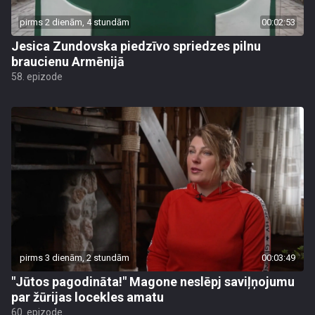
pirms 2 dienām, 4 stundām
00:02:53
Jesica Zundovska piedzīvo spriedzes pilnu
braucienu Armēnijā
58. epizode
pirms 3 dienām, 2 stundām
00:03:49
"Jūtos pagodināta!" Magone neslēpj saviļņojumu
par žūrijas locekles amatu
60. epizode