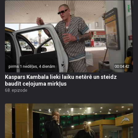
pirms 1 nedēļas, 4 dienām
00:04:42
Kaspars Kambala lieki laiku netērē un steidz
baudīt ceļojuma mirkļus
68. epizode