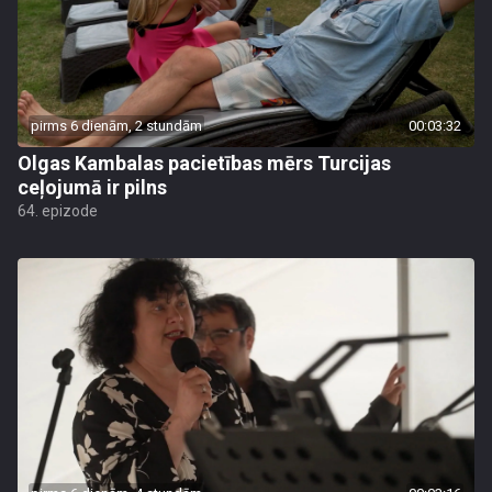
pirms 6 dienām, 2 stundām
00:03:32
Olgas Kambalas pacietības mērs Turcijas
ceļojumā ir pilns
64. epizode