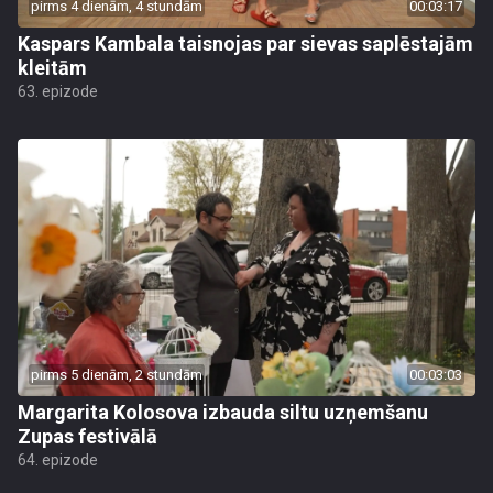
pirms 4 dienām, 4 stundām
00:03:17
Kaspars Kambala taisnojas par sievas saplēstajām
kleitām
63. epizode
pirms 5 dienām, 2 stundām
00:03:03
Margarita Kolosova izbauda siltu uzņemšanu
Zupas festivālā
64. epizode