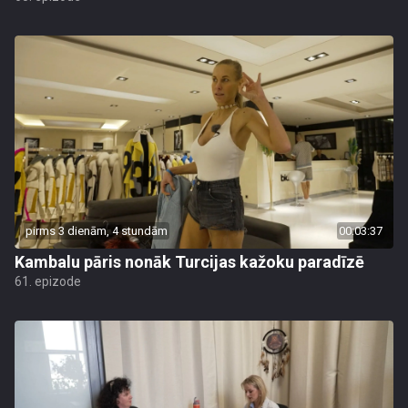
pirms 3 dienām, 4 stundām
00:03:37
Kambalu pāris nonāk Turcijas kažoku paradīzē
61. epizode