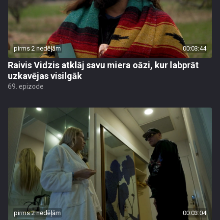
pirms 2 nedēļām
00:03:44
Raivis Vidzis atklāj savu miera oāzi, kur labprāt
uzkavējas visilgāk
69. epizode
pirms 2 nedēļām
00:03:04