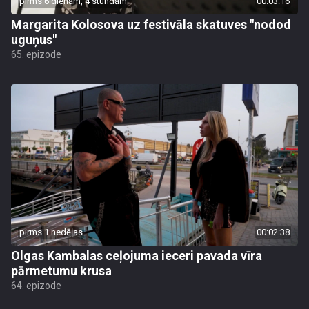
pirms 6 dienām, 4 stundām
00:03:16
Margarita Kolosova uz festivāla skatuves "nodod
uguņus"
65. epizode
pirms 1 nedēļas
00:02:38
Olgas Kambalas ceļojuma ieceri pavada vīra
pārmetumu krusa
64. epizode