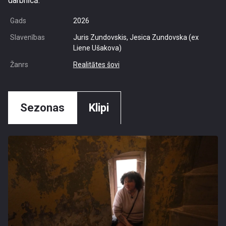
darbnīcā.
Gads
2026
Slavenības
Juris Zundovskis, Jesica Zundovska (ex
Liene Ušakova)
Žanrs
Realitātes šovi
Sezonas
Klipi