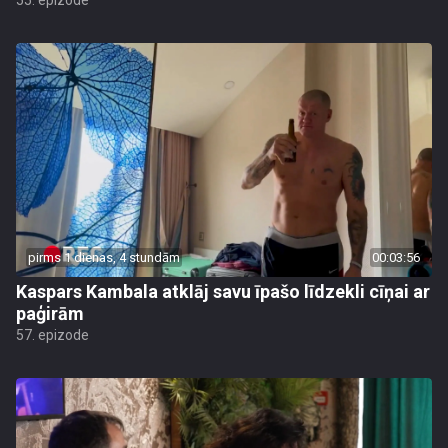
55. epizode
pirms 1 dienas, 4 stundām
00:03:56
Kaspars Kambala atklāj savu īpašo līdzekli cīņai ar
paģirām
57. epizode