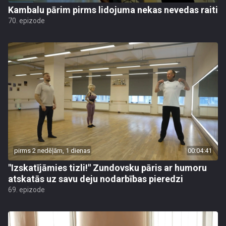
Kambalu pārim pirms lidojuma nekas nevedas raiti
70. epizode
pirms 2 nedēļām, 1 dienas
00:04:41
"Izskatījāmies tizli!" Zundovsku pāris ar humoru
atskatās uz savu deju nodarbības pieredzi
69. epizode