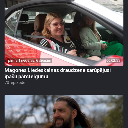
pirms 1 nedēļas, 6 dienām
00:02:55
Magones Liedeskalnas draudzene sarūpējusi
īpašu pārsteigumu
70. epizode