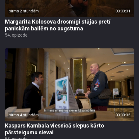
pirms 2 stundām
00:03:31
Margarita Kolosova drosmīgi stājas pretī
paniskām bailēm no augstuma
54. epizode
pirms 4 stundām
00:03:35
Kaspars Kambala viesnīcā slepus kārto
pārsteigumu sievai