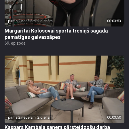
pirms 2 nedēļām, 2 dienām
00:03:53
Margaritai Kolosovai sporta treniņš sagādā
pamatīgas galvassāpes
69. epizode
pirms 2 nedēļām, 2 dienām
00:03:50
Kaspars Kambala saņem pārsteidzošu darba