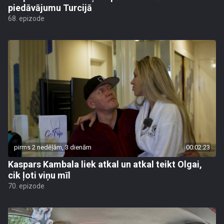
piedāvājumu Turcijā
68. epizode
pirms 2 nedēļām, 3 dienām
00:02:23
Kaspars Kambala liek atkal un atkal teikt Olgai,
cik ļoti viņu mīl
70. epizode