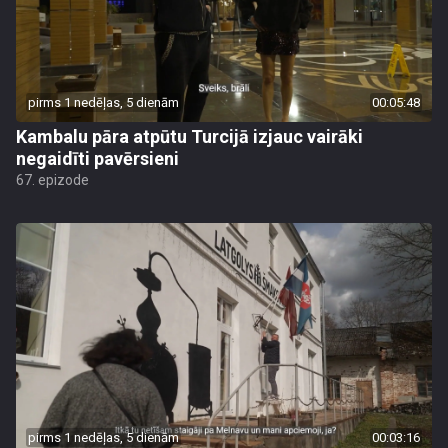
pirms 1 nedēļas, 5 dienām
00:05:48
Kambalu pāra atpūtu Turcijā izjauc vairāki
negaidīti pavērsieni
67. epizode
pirms 1 nedēļas, 5 dienām
00:03:16