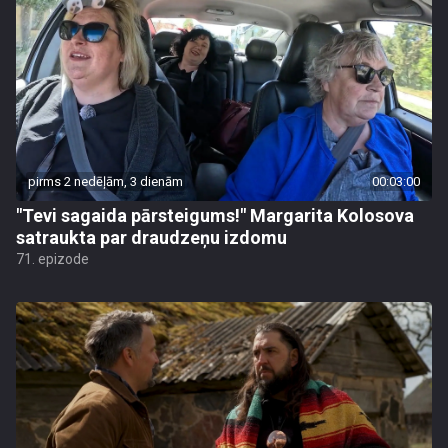
pirms 2 nedēļām, 3 dienām
00:03:00
"Tevi sagaida pārsteigums!" Margarita Kolosova
satraukta par draudzeņu izdomu
71. epizode