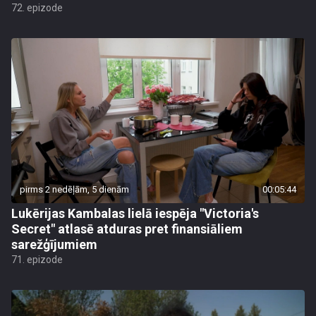
72. epizode
pirms 2 nedēļām, 5 dienām
00:05:44
Lukērijas Kambalas lielā iespēja "Victoria's
Secret" atlasē atduras pret finansiāliem
sarežģījumiem
71. epizode