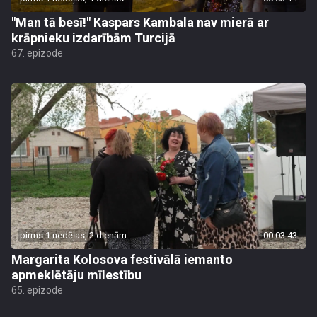
"Man tā besī!" Kaspars Kambala nav mierā ar
krāpnieku izdarībām Turcijā
67. epizode
pirms 1 nedēļas, 2 dienām
00:03:43
Margarita Kolosova festivālā iemanto
apmeklētāju mīlestību
65. epizode