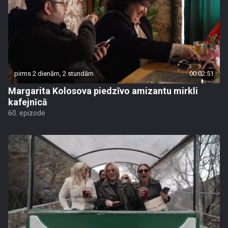
pirms 2 dienām, 2 stundām
00:02:51
Margarita Kolosova piedzīvo amizantu mirkli
kafejnīcā
60. epizode