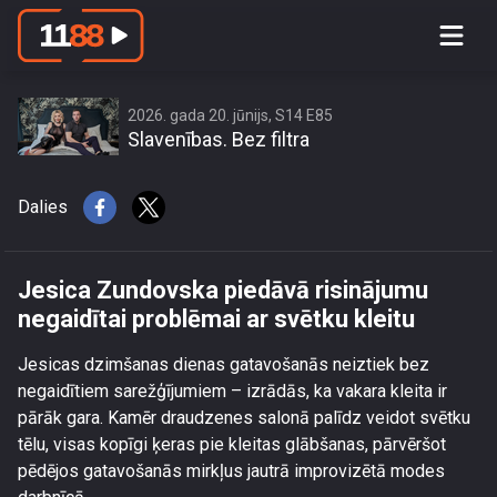
Jesica Zundovska piedāvā risinājumu
negaidītai problēmai ar svētku kleitu
2026. gada 20. jūnijs, S14 E85
Slavenības. Bez filtra
Dalies
Jesica Zundovska piedāvā risinājumu
negaidītai problēmai ar svētku kleitu
Jesicas dzimšanas dienas gatavošanās neiztiek bez
negaidītiem sarežģījumiem – izrādās, ka vakara kleita ir
pārāk gara. Kamēr draudzenes salonā palīdz veidot svētku
tēlu, visas kopīgi ķeras pie kleitas glābšanas, pārvēršot
pēdējos gatavošanās mirkļus jautrā improvizētā modes