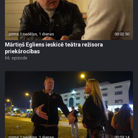
pirms 1 nedēļas, 1 dienas
00:02:50
Mārtiņš Egliens ieskicē teātra režisora
priekšrocības
66. epizode
pirms 1 nedēļas, 1 dienas
00:03:14