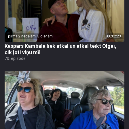
pirms 2 nedēļām, 3 dienām
00:02:23
Kaspars Kambala liek atkal un atkal teikt Olgai,
cik ļoti viņu mīl
70. epizode