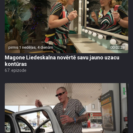
pirms 1 nedēļas, 4 dienām
00:02:28
Magone Liedeskalna novērtē savu jauno uzacu
kontūras
67. epizode