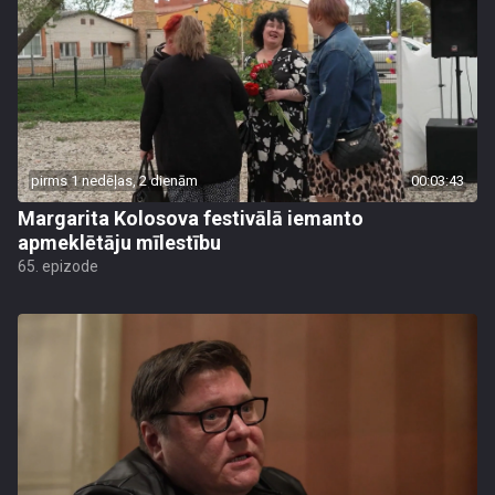
pirms 1 nedēļas, 2 dienām
00:03:43
Margarita Kolosova festivālā iemanto
apmeklētāju mīlestību
65. epizode