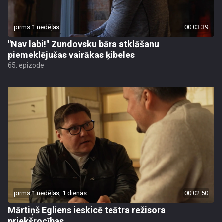
pirms 1 nedēļas
00:03:39
"Nav labi!" Zundovsku bāra atklāšanu
piemeklējušas vairākas ķibeles
65. epizode
pirms 1 nedēļas, 1 dienas
00:02:50
Mārtiņš Egliens ieskicē teātra režisora
priekšrocības