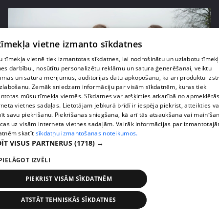
 tīmekļa vietne izmanto sīkdatnes
 tīmekļa vietnē tiek izmantotas sīkdatnes, lai nodrošinātu un uzlabotu tīmek
nes darbību., nosūtītu personalizētu reklāmu un satura ģenerēšanai, veiktu
āmas un satura mērījumus, auditorijas datu apkopošanu, kā arī produktu izst
zlabošanu. Zemāk sniedzam informāciju par visām sīkdatnēm, kuras tiek
ntotas mūsu tīmekļa vietnēs. Sīkdatnes var atšķirties atkarībā no apmeklētā
rneta vietnes sadaļas. Lietotājam jebkurā brīdī ir iespēja piekrist, atteikties va
pirms 2 nedēļām, 6 dienām
00:04:02
īt savu piekrišanu. Piekrišanas sniegšana, kā arī tās atsaukšana vai mainīša
ecas uz visām interneta vietnes sadaļām. Vairāk informācijas par izmantotaj
Draudzene aicina pārvākties Magoni uz Kurzemes
atnēm skatīt
sīkdatņu izmantošanas noteikumos.
pusi
ĪT VISUS PARTNERUS
(1718) →
73. epizode
PIELĀGOT IZVĒLI
PIEKRIST VISĀM SĪKDATNĒM
ATSTĀT TEHNISKĀS SĪKDATNES