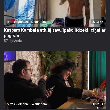
pirms 1 dienas, 16 stundām
00:03:56
Kaspars Kambala atklāj savu īpašo līdzekli cīņai ar
paģirām
57. epizode
pirms 2 dienām, 14 stundām
00:02:51