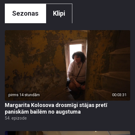
Sezonas
Klipi
pirms 14 stundām
00:03:31
Margarita Kolosova drosmīgi stājas pretī
paniskām bailēm no augstuma
54. epizode