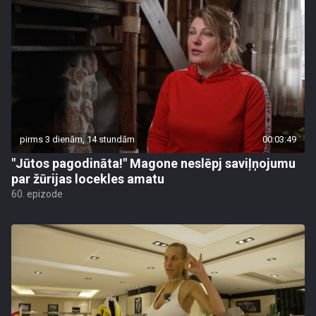
pirms 3 dienām, 14 stundām
00:03:49
"Jūtos pagodināta!" Magone neslēpj saviļņojumu
par žūrijas locekles amatu
60. epizode