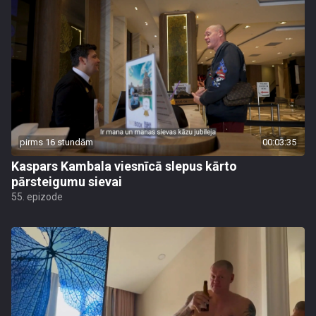
pirms 16 stundām
00:03:35
Kaspars Kambala viesnīcā slepus kārto
pārsteigumu sievai
55. epizode