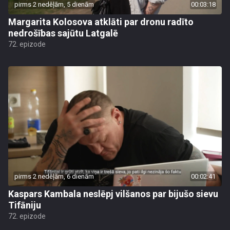
pirms 2 nedēļām, 5 dienām
00:03:18
Margarita Kolosova atklāti par dronu radīto
nedrošības sajūtu Latgalē
72. epizode
pirms 2 nedēļām, 6 dienām
00:02:41
Kaspars Kambala neslēpj vilšanos par bijušo sievu
Tifāniju
72. epizode