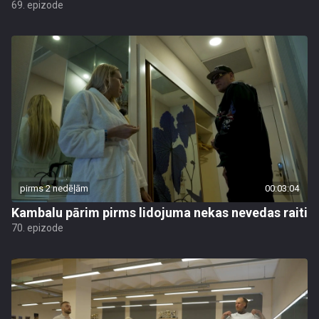
69. epizode
pirms 2 nedēļām
00:03:04
Kambalu pārim pirms lidojuma nekas nevedas raiti
70. epizode