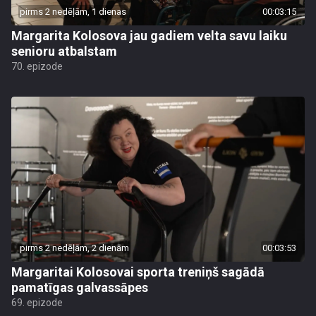
pirms 2 nedēļām, 1 dienas
00:03:15
Margarita Kolosova jau gadiem velta savu laiku
senioru atbalstam
70. epizode
pirms 2 nedēļām, 2 dienām
00:03:53
Margaritai Kolosovai sporta treniņš sagādā
pamatīgas galvassāpes
69. epizode