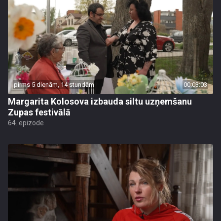
pirms 5 dienām, 14 stundām
00:03:03
Margarita Kolosova izbauda siltu uzņemšanu
Zupas festivālā
64. epizode