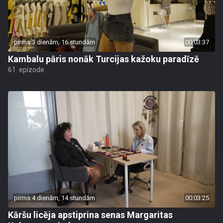
pirms 3 dienām, 16 stundām
00:03:37
Kambalu pāris nonāk Turcijas kažoku paradīzē
61. epizode
pirms 4 dienām, 14 stundām
00:03:25
Kāršu licēja apstiprina senas Margaritas