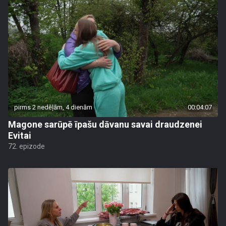
pirms 2 nedēļām, 4 dienām
00:04:07
Magone sarūpē īpašu dāvanu savai draudzenei
Evitai
72. epizode