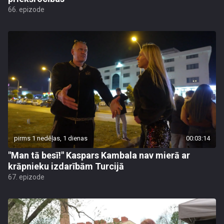
66. epizode
pirms 1 nedēļas, 1 dienas
00:03:14
"Man tā besī!" Kaspars Kambala nav mierā ar
krāpnieku izdarībām Turcijā
67. epizode