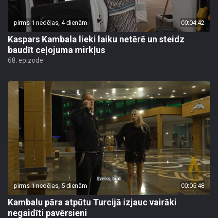
pirms 1 nedēļas, 4 dienām
00:04:42
Kaspars Kambala lieki laiku netērē un steidz
baudīt ceļojuma mirkļus
68. epizode
pirms 1 nedēļas, 5 dienām
00:05:48
Kambalu pāra atpūtu Turcijā izjauc vairāki
negaidīti pavērsieni