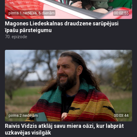
pirms 1 nedēļas, 6 dienām
00:02:55
Magones Liedeskalnas draudzene sarūpējusi
īpašu pārsteigumu
70. epizode
pirms 2 nedēļām
00:03:44
Raivis Vidzis atklāj savu miera oāzi, kur labprāt
uzkavējas visilgāk