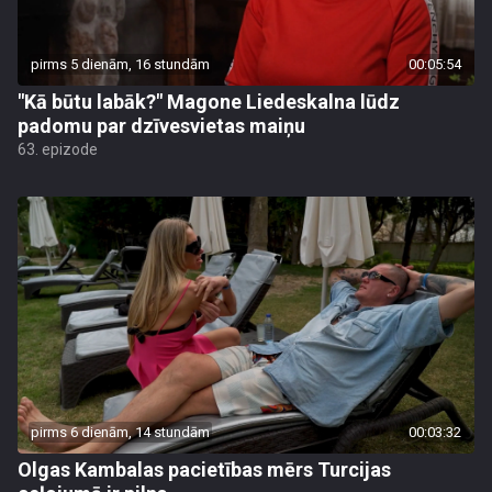
pirms 5 dienām, 16 stundām
00:05:54
"Kā būtu labāk?" Magone Liedeskalna lūdz
padomu par dzīvesvietas maiņu
63. epizode
pirms 6 dienām, 14 stundām
00:03:32
Olgas Kambalas pacietības mērs Turcijas