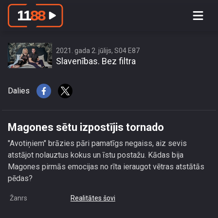
Magones sētu izpostījis tornado
2021. gada 2. jūlijs, S04 E87
Slavenības. Bez filtra
Dalies
Magones sētu izpostījis tornado
"Avotiņiem" brāzies pāri pamatīgs negaiss, aiz sevis
atstājot nolauztus kokus un īstu postažu. Kādas bija
Magones pirmās emocijas no rīta ieraugot vētras atstātās
pēdas?
Žanrs
Realitātes šovi