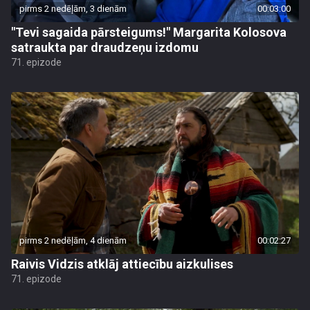
pirms 2 nedēļām, 3 dienām
00:03:00
"Tevi sagaida pārsteigums!" Margarita Kolosova
satraukta par draudzeņu izdomu
71. epizode
pirms 2 nedēļām, 4 dienām
00:02:27
Raivis Vidzis atklāj attiecību aizkulises
71. epizode