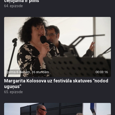
ceļojumā ir pilns
64. epizode
pirms 6 dienām, 16 stundām
00:03:16
Margarita Kolosova uz festivāla skatuves "nodod
uguņus"
65. epizode