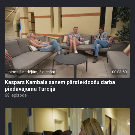
pirms 2 nedēļām, 2 dienām
00:03:50
Kaspars Kambala saņem pārsteidzošu darba
piedāvājumu Turcijā
68. epizode