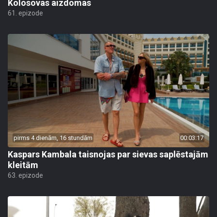
Kolosovas aizdomas
61. epizode
pirms 4 dienām, 16 stundām
00:03:17
Kaspars Kambala taisnojas par sievas saplēstajām
kleitām
63. epizode