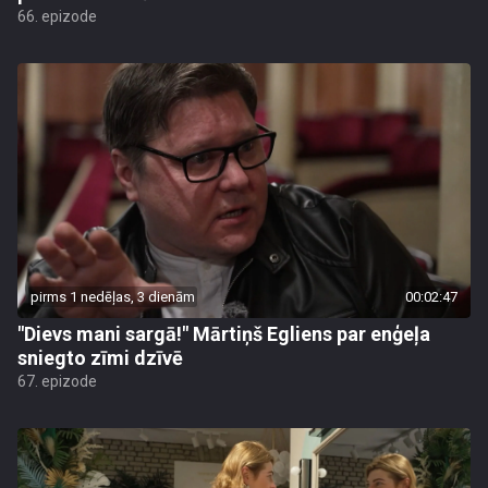
66. epizode
pirms 1 nedēļas, 3 dienām
00:02:47
"Dievs mani sargā!" Mārtiņš Egliens par enģeļa
sniegto zīmi dzīvē
67. epizode