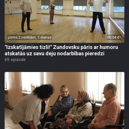
pirms 2 nedēļām, 1 dienas
00:04:41
"Izskatījāmies tizli!" Zundovsku pāris ar humoru
atskatās uz savu deju nodarbības pieredzi
69. epizode