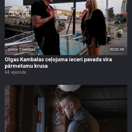
pirms 1 nedēļas
00:02:38
Olgas Kambalas ceļojuma ieceri pavada vīra
pārmetumu krusa
64. epizode