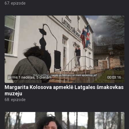
67. epizode
pirms 1 nedēļas, 5 dienām
00:03:16
Margarita Kolosova apmeklē Latgales šmakovkas
muzeju
68. epizode