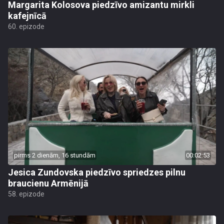
Margarita Kolosova piedzīvo amizantu mirkli
kafejnīcā
60. epizode
pirms 2 dienām, 16 stundām
00:02:53
Jesica Zundovska piedzīvo spriedzes pilnu
braucienu Armēnijā
58. epizode