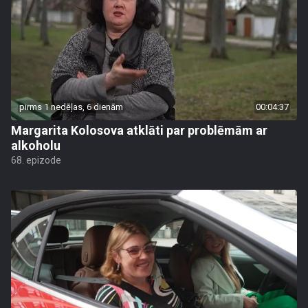
pirms 1 nedēļas, 6 dienām
00:04:37
Margarita Kolosova atklāti par problēmām ar
alkoholu
68. epizode