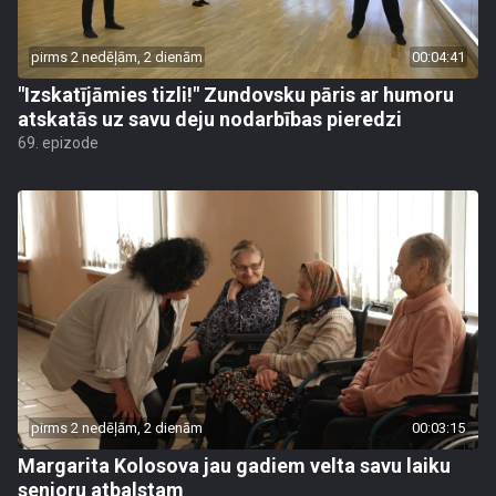
pirms 2 nedēļām, 2 dienām
00:04:41
"Izskatījāmies tizli!" Zundovsku pāris ar humoru
atskatās uz savu deju nodarbības pieredzi
69. epizode
pirms 2 nedēļām, 2 dienām
00:03:15
Margarita Kolosova jau gadiem velta savu laiku
senioru atbalstam