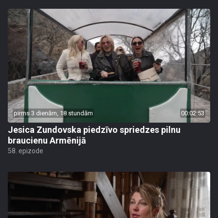
pirms 3 dienām, 18 stundām
00:02:53
Jesica Zundovska piedzīvo spriedzes pilnu
braucienu Armēnijā
58. epizode