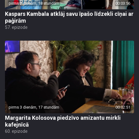
pirms 2 dienām, 18 stundām
00:03:56
Kaspars Kambala atklāj savu īpašo līdzekli cīņai ar
paģirām
57. epizode
pirms 3 dienām, 17 stundām
00:02:51
Margarita Kolosova piedzīvo amizantu mirkli
kafejnīcā
60. epizode