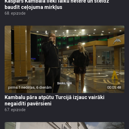
Kaspars Kambala lieki laiku netērē un steidz
baudīt ceļojuma mirkļus
68. epizode
pirms 1 nedēļas, 6 dienām
00:05:48
Kambalu pāra atpūtu Turcijā izjauc vairāki
negaidīti pavērsieni
67. epizode