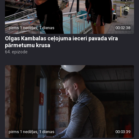
pirms 1 nedēļas, 1 dienas
00:02:38
Olgas Kambalas ceļojuma ieceri pavada vīra
pārmetumu krusa
64. epizode
pirms 1 nedēļas, 1 dienas
00:03:39