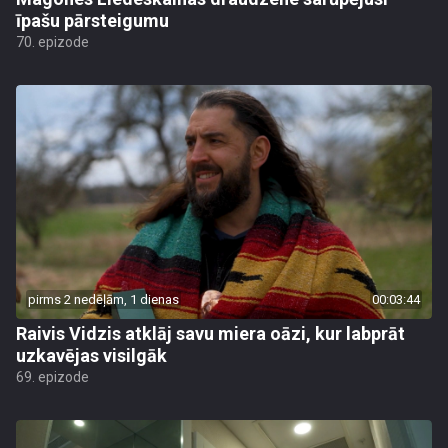
īpašu pārsteigumu
70. epizode
pirms 2 nedēļām, 1 dienas
00:03:44
Raivis Vidzis atklāj savu miera oāzi, kur labprāt
uzkavējas visilgāk
69. epizode