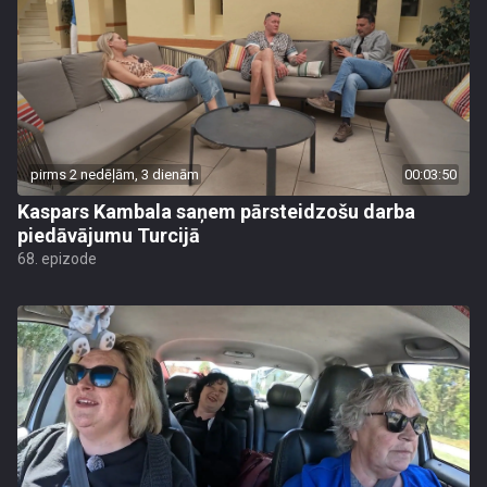
pirms 2 nedēļām, 3 dienām
00:03:50
Kaspars Kambala saņem pārsteidzošu darba
piedāvājumu Turcijā
68. epizode