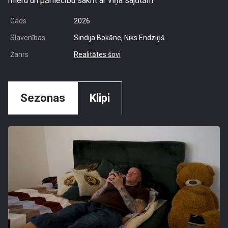
mieru un pārliecību sakrīt ar viņa sajūtām.
Gads
2026
Slavenības
Sindija Bokāne, Niks Endziņš
Žanrs
Realitātes šovi
Sezonas
Klipi