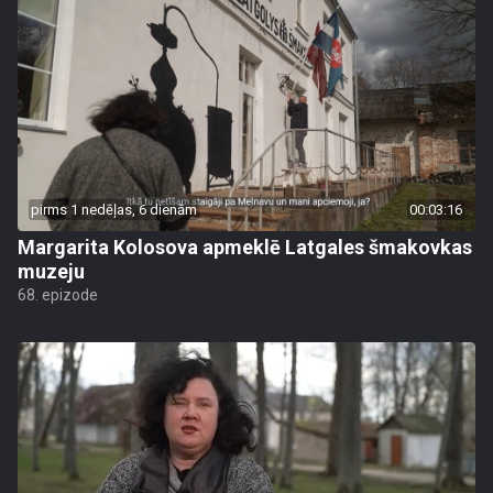
pirms 1 nedēļas, 6 dienām
00:03:16
Margarita Kolosova apmeklē Latgales šmakovkas
muzeju
68. epizode