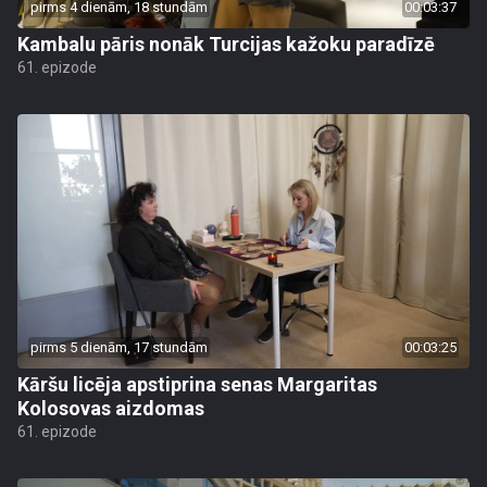
pirms 4 dienām, 18 stundām
00:03:37
Kambalu pāris nonāk Turcijas kažoku paradīzē
61. epizode
pirms 5 dienām, 17 stundām
00:03:25
Kāršu licēja apstiprina senas Margaritas
Kolosovas aizdomas
61. epizode