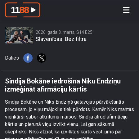
Sindija Bokāne iedrošina Niku
Endziņu izmēģināt afirmāciju kārtis
2026. gada 3. marts, S14 E25
Slavenības. Bez filtra
Dalies
Sindija Bokāne iedrošina Niku Endziņu
izmēģināt afirmāciju kārtis
Sindija Bokāne un Niks Endziņš gatavojas pārvākšanās
procesam, jo viņu mājoklis tiek pārdots. Kamēr Niks mantas
vienkārši saber atkritumu maisos, Sindija atrod afirmāciju
kārtis un pierunā viņu izvilkt vienu. Lai gan sākumā
skeptisks, Niks atzīst, ka izvilktās kārts vēstījums par