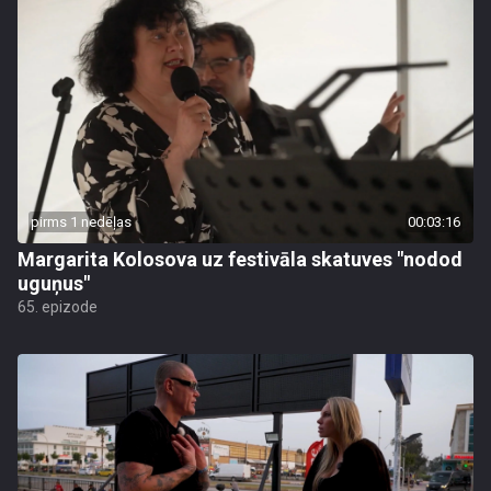
pirms 1 nedēļas
00:03:16
Margarita Kolosova uz festivāla skatuves "nodod
uguņus"
65. epizode