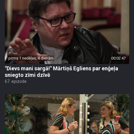
pirms 1 nedēļas, 4 dienām
00:02:47
"Dievs mani sargā!" Mārtiņš Egliens par enģeļa
sniegto zīmi dzīvē
67. epizode