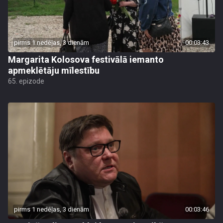
pirms 1 nedēļas, 3 dienām
00:03:43
Margarita Kolosova festivālā iemanto
apmeklētāju mīlestību
65. epizode
pirms 1 nedēļas, 3 dienām
00:03:46