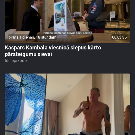
pirms 1 dienas, 18 stundām
00:03:35
Kaspars Kambala viesnīcā slepus kārto
pārsteigumu sievai
55. epizode