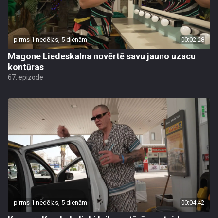
pirms 1 nedēļas, 5 dienām
00:02:28
Magone Liedeskalna novērtē savu jauno uzacu
kontūras
67. epizode
pirms 1 nedēļas, 5 dienām
00:04:42