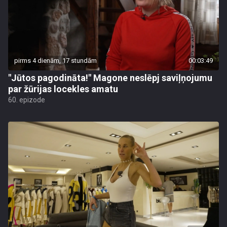
pirms 4 dienām, 17 stundām
00:03:49
"Jūtos pagodināta!" Magone neslēpj saviļņojumu
par žūrijas locekles amatu
60. epizode