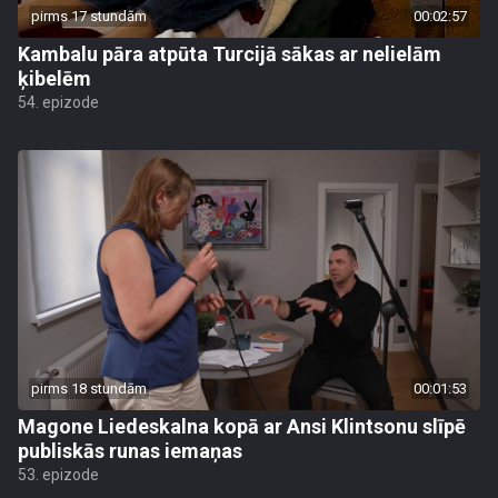
pirms 17 stundām
00:02:57
Kambalu pāra atpūta Turcijā sākas ar nelielām
ķibelēm
54. epizode
pirms 18 stundām
00:01:53
Magone Liedeskalna kopā ar Ansi Klintsonu slīpē
publiskās runas iemaņas
53. epizode