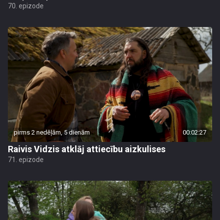
70. epizode
pirms 2 nedēļām, 5 dienām
00:02:27
Raivis Vidzis atklāj attiecību aizkulises
71. epizode