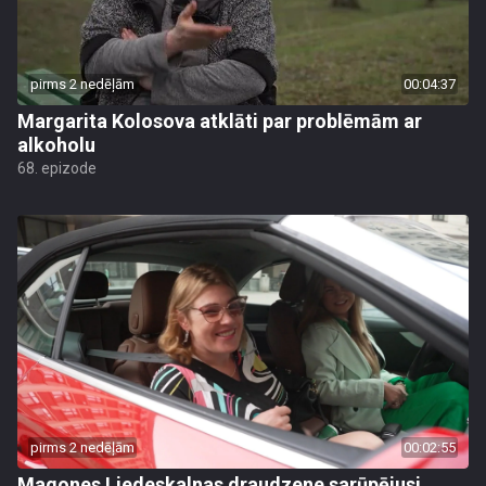
pirms 2 nedēļām
00:04:37
Margarita Kolosova atklāti par problēmām ar
alkoholu
68. epizode
pirms 2 nedēļām
00:02:55
Magones Liedeskalnas draudzene sarūpējusi