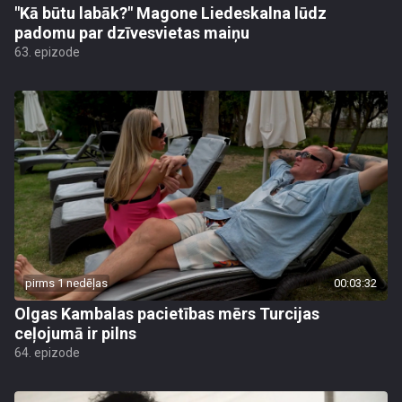
"Kā būtu labāk?" Magone Liedeskalna lūdz
padomu par dzīvesvietas maiņu
63. epizode
pirms 1 nedēļas
00:03:32
Olgas Kambalas pacietības mērs Turcijas
ceļojumā ir pilns
64. epizode