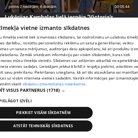
pirms 2 nedēļām, 6 dienām
00:05:44
Lukērijas Kambalas lielā iespēja "Victoria's
Secret" atlasē atduras pret finansiāliem
 tīmekļa vietne izmanto sīkdatnes
sarežģījumiem
 tīmekļa vietnē tiek izmantotas sīkdatnes, lai nodrošinātu un uzlabotu tīmek
71. epizode
nes darbību., nosūtītu personalizētu reklāmu un satura ģenerēšanai, veiktu
āmas un satura mērījumus, auditorijas datu apkopošanu, kā arī produktu izst
zlabošanu. Zemāk sniedzam informāciju par visām sīkdatnēm, kuras tiek
ntotas mūsu tīmekļa vietnēs. Sīkdatnes var atšķirties atkarībā no apmeklētā
rneta vietnes sadaļas. Lietotājam jebkurā brīdī ir iespēja piekrist, atteikties va
īt savu piekrišanu. Piekrišanas sniegšana, kā arī tās atsaukšana vai mainīša
ecas uz visām interneta vietnes sadaļām. Vairāk informācijas par izmantotaj
atnēm skatīt
sīkdatņu izmantošanas noteikumos.
ĪT VISUS PARTNERUS
(1718) →
PIELĀGOT IZVĒLI
PIEKRIST VISĀM SĪKDATNĒM
pirms 2 nedēļām, 6 dienām
00:03:18
ATSTĀT TEHNISKĀS SĪKDATNES
Margarita Kolosova atklāti par dronu radīto
nedrošības sajūtu Latgalē