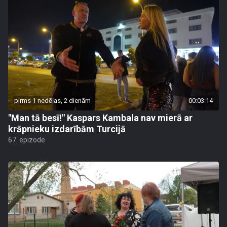
pirms 1 nedēļas, 2 dienām
00:03:14
"Man tā besī!" Kaspars Kambala nav mierā ar
krāpnieku izdarībām Turcijā
67. epizode