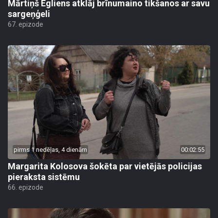
Mārtiņš Egliens atklāj brīnumaino tikšanos ar savu
sargeņģeli
67. epizode
pirms 1 nedēļas, 4 dienām
00:02:55
Margarita Kolosova šokēta par vietējās policijas
pieraksta sistēmu
66. epizode