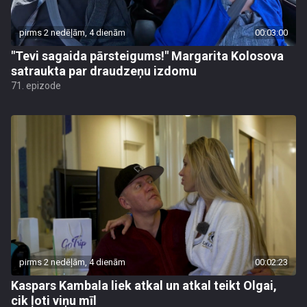
pirms 2 nedēļām, 4 dienām
00:03:00
"Tevi sagaida pārsteigums!" Margarita Kolosova
satraukta par draudzeņu izdomu
71. epizode
pirms 2 nedēļām, 4 dienām
00:02:23
Kaspars Kambala liek atkal un atkal teikt Olgai,
cik ļoti viņu mīl