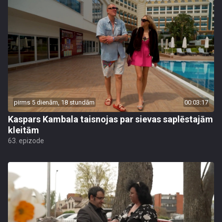
pirms 5 dienām, 18 stundām
00:03:17
Kaspars Kambala taisnojas par sievas saplēstajām
kleitām
63. epizode