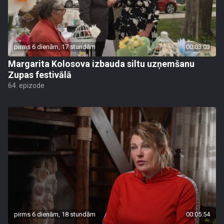
pirms 6 dienām, 17 stundām
00:03:03
Margarita Kolosova izbauda siltu uzņemšanu
Zupas festivālā
64. epizode
pirms 6 dienām, 18 stundām
00:05:54