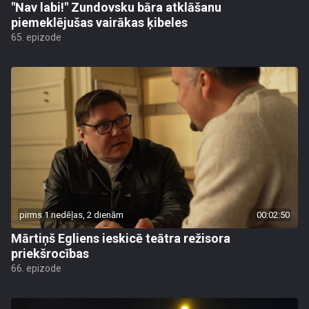
"Nav labi!" Zundovsku bāra atklāšanu
piemeklējušas vairākas ķibeles
65. epizode
pirms 1 nedēļas, 2 dienām
00:02:50
Mārtiņš Egliens ieskicē teātra režisora
priekšrocības
66. epizode