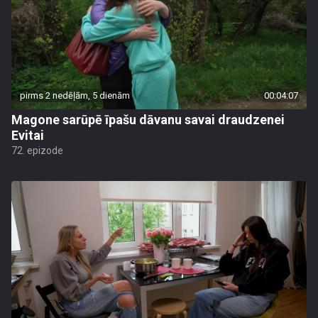
pirms 2 nedēļām, 5 dienām
00:04:07
Magone sarūpē īpašu dāvanu savai draudzenei
Evitai
72. epizode