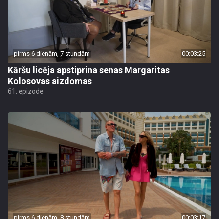
pirms 6 dienām, 7 stundām
00:03:25
Kāršu licēja apstiprina senas Margaritas
Kolosovas aizdomas
61. epizode
pirms 6 dienām, 8 stundām
00:03:17