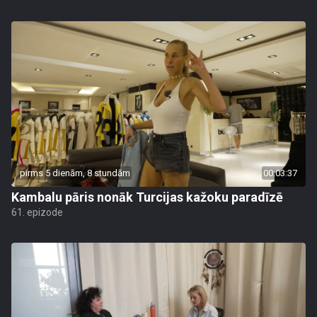
pirms 5 dienām, 8 stundām
00:03:37
Kambalu pāris nonāk Turcijas kažoku paradīzē
61. epizode