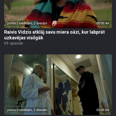
pirms 2 nedēļām, 2 dienām
00:03:44
Raivis Vidzis atklāj savu miera oāzi, kur labprāt
uzkavējas visilgāk
69. epizode
pirms 2 nedēļām, 2 dienām
00:03:04