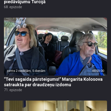
piedāvājumu Turcijā
68. epizode
pirms 2 nedēļām, 5 dienām
00:03:00
"Tevi sagaida pārsteigums!" Margarita Kolosova
satraukta par draudzeņu izdomu
71. epizode