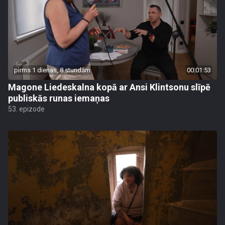
pirms 1 dienas, 8 stundām
00:01:53
Magone Liedeskalna kopā ar Ansi Klintsonu slīpē
publiskās runas iemaņas
53. epizode