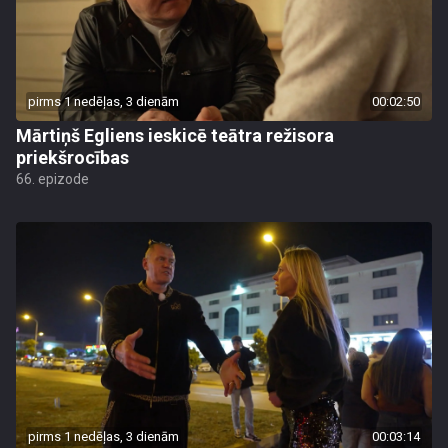
pirms 1 nedēļas, 3 dienām
00:02:50
Mārtiņš Egliens ieskicē teātra režisora
priekšrocības
66. epizode
pirms 1 nedēļas, 3 dienām
00:03:14