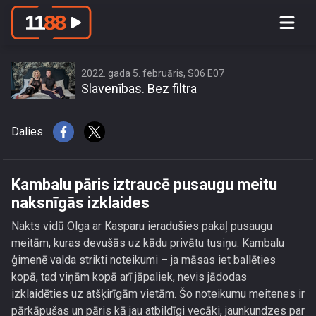
Kambalu pāris iztraucē pusaugu meitu
naksnīgās izklaides
2022. gada 5. februāris, S06 E07
Slavenības. Bez filtra
Dalies
Kambalu pāris iztraucē pusaugu meitu
naksnīgās izklaides
Nakts vidū Olga ar Kasparu ieradušies pakaļ pusaugu
meitām, kuras devušās uz kādu privātu tusiņu. Kambalu
ģimenē valda strikti noteikumi – ja māsas iet ballēties
kopā, tad viņām kopā arī jāpaliek, nevis jādodas
izklaidēties uz atšķirīgām vietām. Šo noteikumu meitenes ir
pārkāpušas un pāris kā jau atbildīgi vecāki, jaunkundzes par