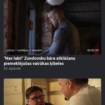
pirms 1 nedēļas, 2 dienām
00:03:39
"Nav labi!" Zundovsku bāra atklāšanu
piemeklējušas vairākas ķibeles
65. epizode