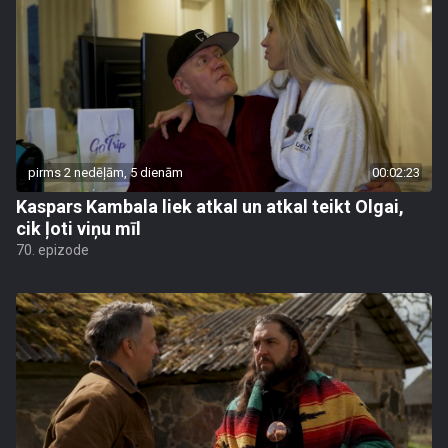
pirms 2 nedēļām, 5 dienām
00:02:23
Kaspars Kambala liek atkal un atkal teikt Olgai,
cik ļoti viņu mīl
70. epizode