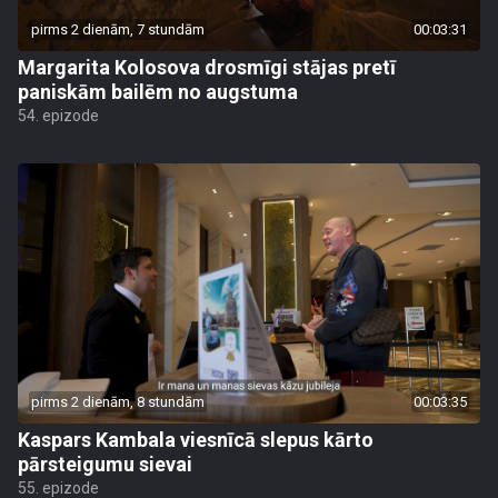
pirms 2 dienām, 7 stundām
00:03:31
Margarita Kolosova drosmīgi stājas pretī
paniskām bailēm no augstuma
54. epizode
pirms 2 dienām, 8 stundām
00:03:35
Kaspars Kambala viesnīcā slepus kārto
pārsteigumu sievai
55. epizode