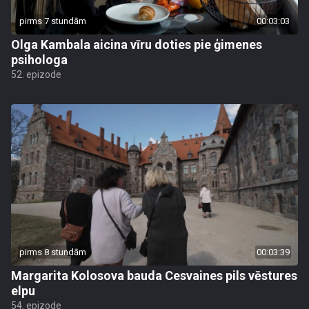
pirms 7 stundām
00:03:03
Olga Kambala aicina vīru doties pie ģimenes
psihologa
52. epizode
pirms 8 stundām
00:03:39
Margarita Kolosova bauda Cesvaines pils vēstures
elpu
54. epizode