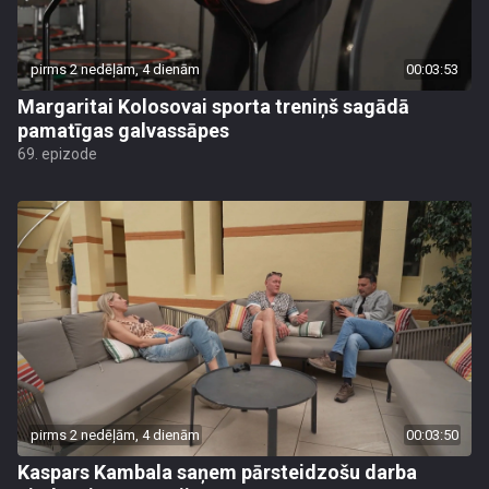
pirms 2 nedēļām, 4 dienām
00:03:53
Margaritai Kolosovai sporta treniņš sagādā
pamatīgas galvassāpes
69. epizode
pirms 2 nedēļām, 4 dienām
00:03:50
Kaspars Kambala saņem pārsteidzošu darba