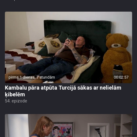
pirms 1 dienas, 7 stundām
00:02:57
Kambalu pāra atpūta Turcijā sākas ar nelielām
ķibelēm
54. epizode