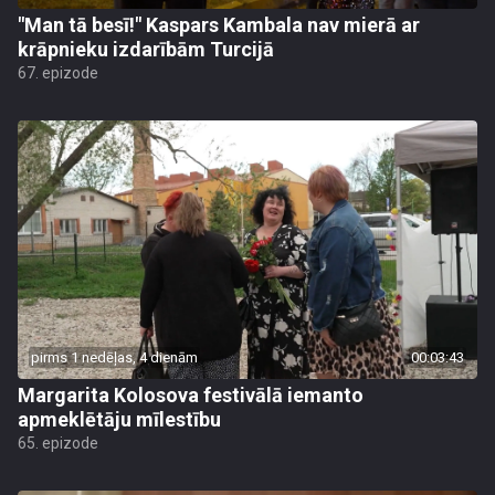
"Man tā besī!" Kaspars Kambala nav mierā ar
krāpnieku izdarībām Turcijā
67. epizode
pirms 1 nedēļas, 4 dienām
00:03:43
Margarita Kolosova festivālā iemanto
apmeklētāju mīlestību
65. epizode