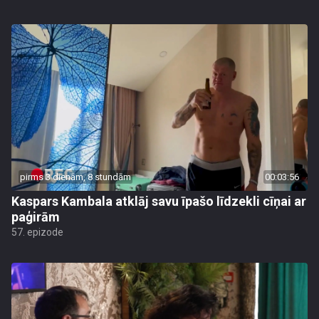
pirms 3 dienām, 8 stundām
00:03:56
Kaspars Kambala atklāj savu īpašo līdzekli cīņai ar
paģirām
57. epizode