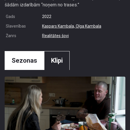
šādām izdarībām “noņem no trases.”
Gads
2022
Slavenības
Kaspars Kambala,
Olga Kambala
Žanrs
Realitātes šovi
Sezonas
Klipi