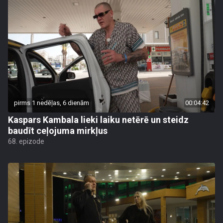
pirms 1 nedēļas, 6 dienām
00:04:42
Kaspars Kambala lieki laiku netērē un steidz
baudīt ceļojuma mirkļus
68. epizode