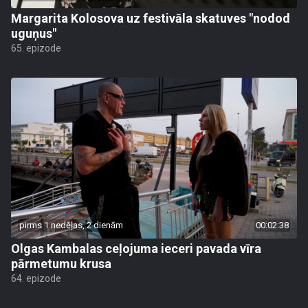
Margarita Kolosova uz festivāla skatuves "nodod
uguņus"
65. epizode
pirms 1 nedēļas, 2 dienām
00:02:38
Olgas Kambalas ceļojuma ieceri pavada vīra
pārmetumu krusa
64. epizode