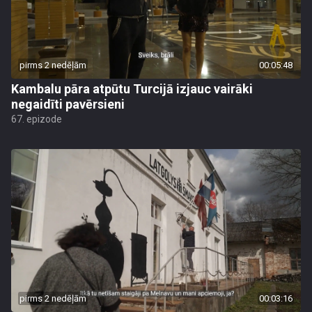
pirms 2 nedēļām
00:05:48
Kambalu pāra atpūtu Turcijā izjauc vairāki
negaidīti pavērsieni
67. epizode
pirms 2 nedēļām
00:03:16