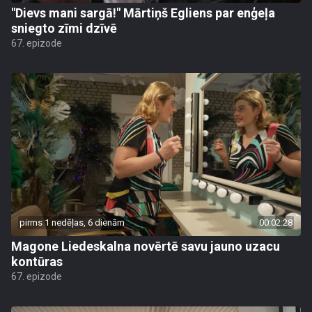
"Dievs mani sargā!" Mārtiņš Egliens par enģeļa
sniegto zīmi dzīvē
67. epizode
pirms 1 nedēļas, 6 dienām
00:02:28
Magone Liedeskalna novērtē savu jauno uzacu
kontūras
67. epizode