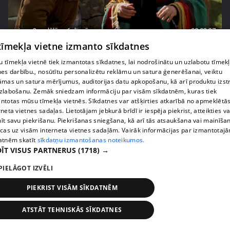
pirms 2 nedēļām, 6 dienām
00:02:27
 tīmekļa vietne izmanto sīkdatnes
Raivis Vidzis atklāj attiecību aizkulises
71. epizode
 tīmekļa vietnē tiek izmantotas sīkdatnes, lai nodrošinātu un uzlabotu tīmek
nes darbību., nosūtītu personalizētu reklāmu un satura ģenerēšanai, veiktu
āmas un satura mērījumus, auditorijas datu apkopošanu, kā arī produktu izst
zlabošanu. Zemāk sniedzam informāciju par visām sīkdatnēm, kuras tiek
ntotas mūsu tīmekļa vietnēs. Sīkdatnes var atšķirties atkarībā no apmeklētā
rneta vietnes sadaļas. Lietotājam jebkurā brīdī ir iespēja piekrist, atteikties va
īt savu piekrišanu. Piekrišanas sniegšana, kā arī tās atsaukšana vai mainīša
ecas uz visām interneta vietnes sadaļām. Vairāk informācijas par izmantotaj
atnēm skatīt
sīkdatņu izmantošanas noteikumos.
ĪT VISUS PARTNERUS
(1718) →
PIELĀGOT IZVĒLI
PIEKRIST VISĀM SĪKDATNĒM
pirms 2 nedēļām, 6 dienām
00:04:07
Magone sarūpē īpašu dāvanu savai draudzenei
ATSTĀT TEHNISKĀS SĪKDATNES
Evitai