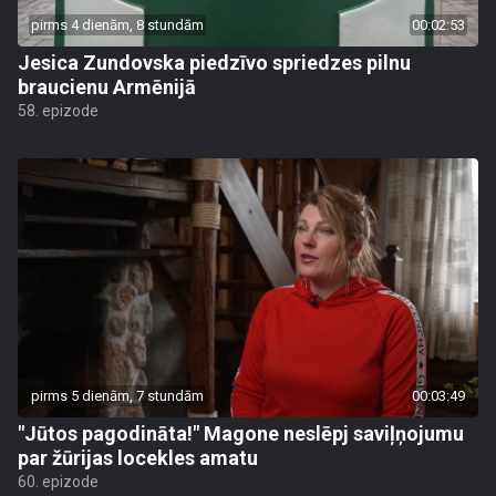
pirms 4 dienām, 8 stundām
00:02:53
Jesica Zundovska piedzīvo spriedzes pilnu
braucienu Armēnijā
58. epizode
pirms 5 dienām, 7 stundām
00:03:49
"Jūtos pagodināta!" Magone neslēpj saviļņojumu
par žūrijas locekles amatu
60. epizode