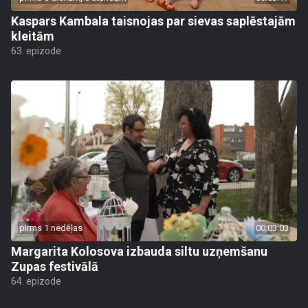
Kaspars Kambala taisnojas par sievas saplēstajām
kleitām
63. epizode
pirms 1 nedēļas
00:03:03
Margarita Kolosova izbauda siltu uzņemšanu
Zupas festivālā
64. epizode