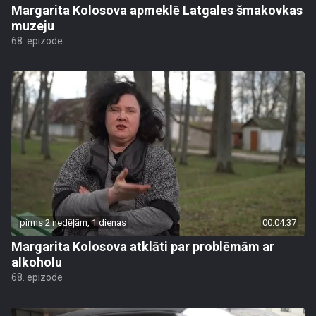
Margarita Kolosova apmeklē Latgales šmakovkas
muzeju
68. epizode
pirms 2 nedēļām, 1 dienas
00:04:37
Margarita Kolosova atklāti par problēmām ar
alkoholu
68. epizode