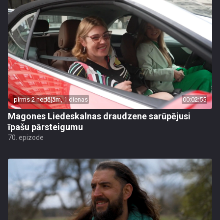
pirms 2 nedēļām, 1 dienas
00:02:55
Magones Liedeskalnas draudzene sarūpējusi
īpašu pārsteigumu
70. epizode