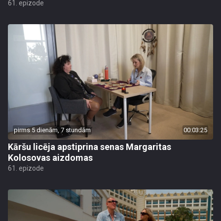
61. epizode
pirms 5 dienām, 7 stundām
00:03:25
Kāršu licēja apstiprina senas Margaritas
Kolosovas aizdomas
61. epizode