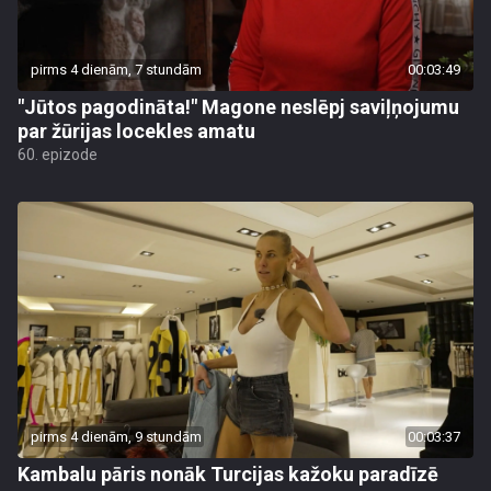
pirms 4 dienām, 7 stundām
00:03:49
"Jūtos pagodināta!" Magone neslēpj saviļņojumu
par žūrijas locekles amatu
60. epizode
pirms 4 dienām, 9 stundām
00:03:37
Kambalu pāris nonāk Turcijas kažoku paradīzē