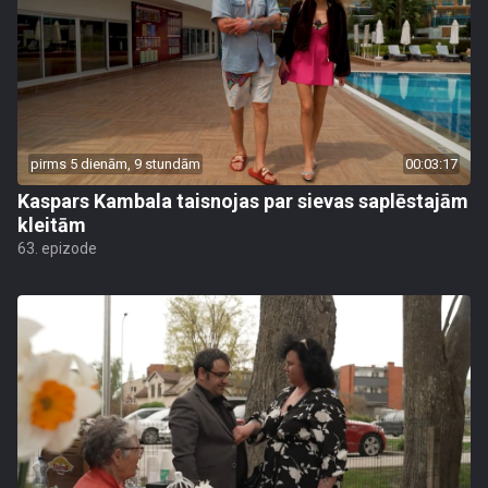
pirms 5 dienām, 9 stundām
00:03:17
Kaspars Kambala taisnojas par sievas saplēstajām
kleitām
63. epizode