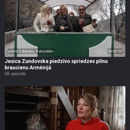
pirms 3 dienām, 9 stundām
00:02:53
Jesica Zundovska piedzīvo spriedzes pilnu
braucienu Armēnijā
58. epizode