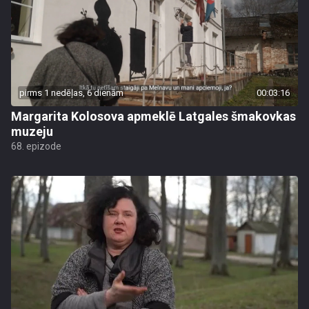
pirms 1 nedēļas, 6 dienām
00:03:16
Margarita Kolosova apmeklē Latgales šmakovkas
muzeju
68. epizode