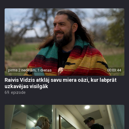
pirms 2 nedēļām, 1 dienas
00:03:44
Raivis Vidzis atklāj savu miera oāzi, kur labprāt
uzkavējas visilgāk
69. epizode