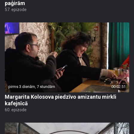
paģirām
57. epizode
pirms 3 dienām, 7 stundām
00:02:51
Margarita Kolosova piedzīvo amizantu mirkli
kafejnīcā
60. epizode