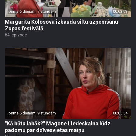
pirms 6 dienām, 7 stundām
00:03:03
Margarita Kolosova izbauda siltu uzņemšanu
Zupas festivālā
64. epizode
pirms 6 dienām, 9 stundām
00:05:54
"Kā būtu labāk?" Magone Liedeskalna lūdz
padomu par dzīvesvietas maiņu