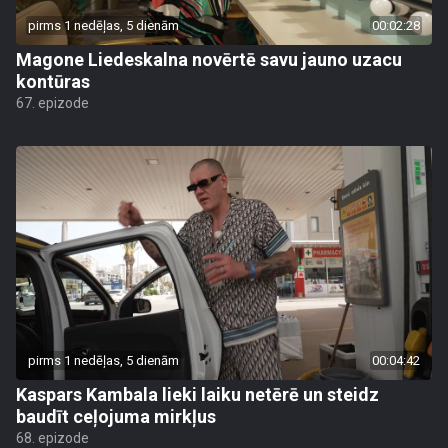
pirms 1 nedēļas, 5 dienām
00:02:28
Magone Liedeskalna novērtē savu jauno uzacu
kontūras
67. epizode
pirms 1 nedēļas, 5 dienām
00:04:42
Kaspars Kambala lieki laiku netērē un steidz
baudīt ceļojuma mirkļus
68. epizode