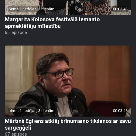
pirms 1 nedēļas, 3 dienām
00:03:43
Margarita Kolosova festivālā iemanto
apmeklētāju mīlestību
65. epizode
pirms 1 nedēļas, 3 dienām
00:03:46
Mārtiņš Egliens atklāj brīnumaino tikšanos ar savu
sargeņģeli
67. epizode