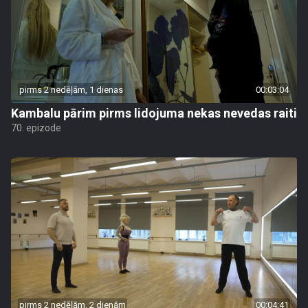
pirms 2 nedēļām, 1 dienas
00:03:04
Kambalu pārim pirms lidojuma nekas nevedas raiti
70. epizode
pirms 2 nedēļām, 2 dienām
00:04:41