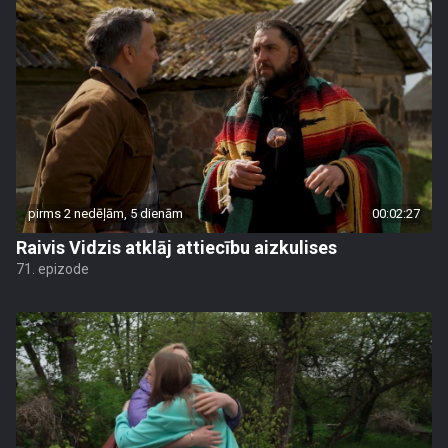
pirms 2 nedēļām, 5 dienām
00:02:27
Raivis Vidzis atklāj attiecību aizkulises
71. epizode