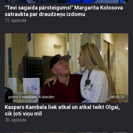
"Tevi sagaida pārsteigums!" Margarita Kolosova
satraukta par draudzeņu izdomu
71. epizode
pirms 2 nedēļām, 4 dienām
00:02:23
Kaspars Kambala liek atkal un atkal teikt Olgai,
cik ļoti viņu mīl
70. epizode