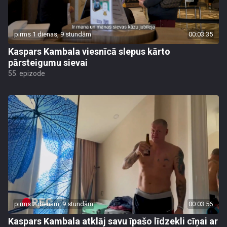
pirms 1 dienas, 9 stundām
00:03:35
Kaspars Kambala viesnīcā slepus kārto
pārsteigumu sievai
55. epizode
pirms 2 dienām, 9 stundām
00:03:56
Kaspars Kambala atklāj savu īpašo līdzekli cīņai ar