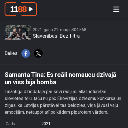
Samanta Tīna: Es reāli nomaucu
dzīvajā un viss bija bomba
2021. gada 21. maijs, S04 E68
Slavenības. Bez filtra
Dalies
Samanta Tīna: Es reāli nomaucu dzīvajā
un viss bija bomba
Talantīgā dziedātāja par sevi radījusi allaž ieturētas
sievietes tēlu, taču nu pēc Eirovīzijas dziesmu konkursa un
ziņas, ka Latvijas pārstāvei tas beidzies, viņa ļāvusi vaļu
emocijām, netaupot arī pa kādam piparotam vārdam.
Gads
2021