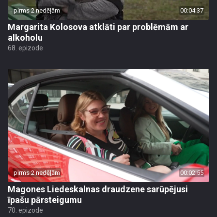
pirms 2 nedēļām
00:04:37
Margarita Kolosova atklāti par problēmām ar
alkoholu
68. epizode
pirms 2 nedēļām
00:02:55
Magones Liedeskalnas draudzene sarūpējusi
īpašu pārsteigumu
70. epizode