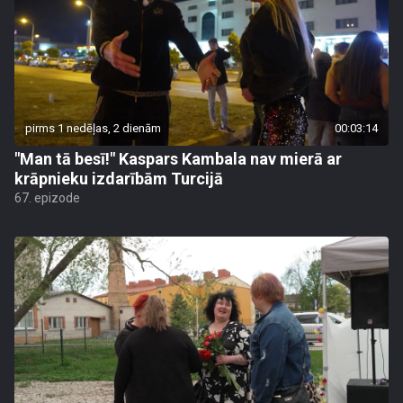
pirms 1 nedēļas, 2 dienām
00:03:14
"Man tā besī!" Kaspars Kambala nav mierā ar
krāpnieku izdarībām Turcijā
67. epizode