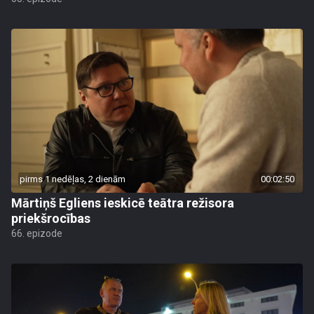
pirms 1 nedēļas, 2 dienām
00:02:50
Mārtiņš Egliens ieskicē teātra režisora
priekšrocības
66. epizode