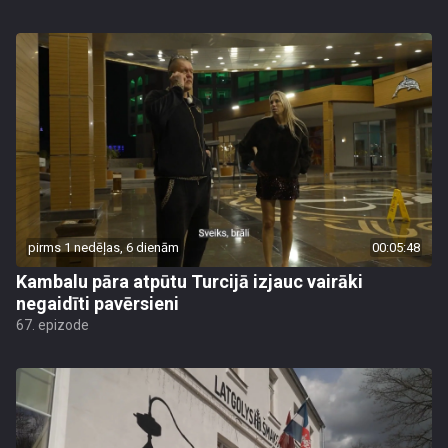
pirms 1 nedēļas, 6 dienām
00:05:48
Kambalu pāra atpūtu Turcijā izjauc vairāki
negaidīti pavērsieni
67. epizode