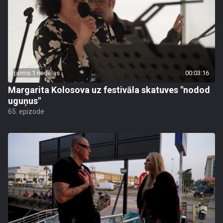
pirms 1 nedēļas
00:03:16
Margarita Kolosova uz festivāla skatuves "nodod
uguņus"
65. epizode