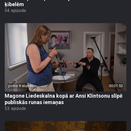
ķibelēm
54. epizode
pirms 9 stundām
00:01:53
Magone Liedeskalna kopā ar Ansi Klintsonu slīpē
publiskās runas iemaņas
53. epizode