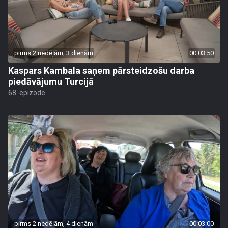
pirms 2 nedēļām, 3 dienām
00:03:50
Kaspars Kambala saņem pārsteidzošu darba
piedāvājumu Turcijā
68. epizode
pirms 2 nedēļām, 4 dienām
00:03:00