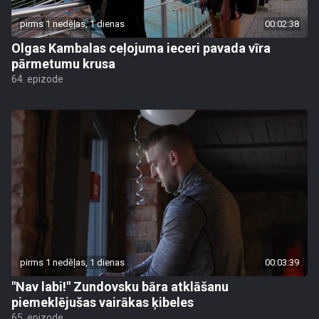
pirms 1 nedēļas, 1 dienas
00:02:38
Olgas Kambalas ceļojuma ieceri pavada vīra
pārmetumu krusa
64. epizode
pirms 1 nedēļas, 1 dienas
00:03:39
"Nav labi!" Zundovsku bāra atklāšanu
piemeklējušas vairākas ķibeles
65. epizode