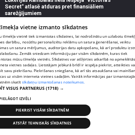
Secret" atlasē atduras pret finansiāliem
sarežģījumiem
71. epizode
 tīmekļa vietne izmanto sīkdatnes
 tīmekļa vietnē tiek izmantotas sīkdatnes, lai nodrošinātu un uzlabotu tīmek
nes darbību., nosūtītu personalizētu reklāmu un satura ģenerēšanai, veiktu
āmas un satura mērījumus, auditorijas datu apkopošanu, kā arī produktu izst
zlabošanu. Zemāk sniedzam informāciju par visām sīkdatnēm, kuras tiek
ntotas mūsu tīmekļa vietnēs. Sīkdatnes var atšķirties atkarībā no apmeklētā
rneta vietnes sadaļas. Lietotājam jebkurā brīdī ir iespēja piekrist, atteikties va
īt savu piekrišanu. Piekrišanas sniegšana, kā arī tās atsaukšana vai mainīša
ecas uz visām interneta vietnes sadaļām. Vairāk informācijas par izmantotaj
atnēm skatīt
sīkdatņu izmantošanas noteikumos.
ĪT VISUS PARTNERUS
(1718) →
pirms 2 nedēļām, 6 dienām
00:03:18
PIELĀGOT IZVĒLI
Margarita Kolosova atklāti par dronu radīto
PIEKRIST VISĀM SĪKDATNĒM
nedrošības sajūtu Latgalē
72. epizode
ATSTĀT TEHNISKĀS SĪKDATNES