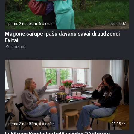
pirms 2 nedēļām, 5 dienām
00:04:07
Magone sarūpē īpašu dāvanu savai draudzenei
Evitai
72. epizode
pirms 2 nedēļām, 6 dienām
00:05:44
Lukērijas Kambalas lielā iespēja "Victoria's