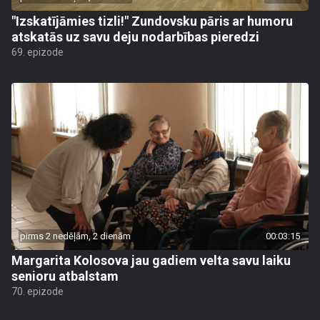
"Izskatījāmies tizli!" Zundovsku pāris ar humoru
atskatās uz savu deju nodarbības pieredzi
69. epizode
pirms 2 nedēļām, 2 dienām
00:03:15
Margarita Kolosova jau gadiem velta savu laiku
senioru atbalstam
70. epizode