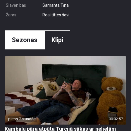
Slavenības
Samanta Tīna
Žanrs
Realitātes šovi
Sezonas
Klipi
pirms 7 stundām
00:02:57
Kambalu pāra atpūta Turcijā sākas ar nelielām