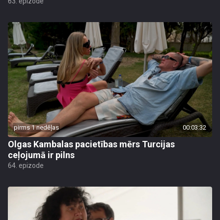
63. epizode
pirms 1 nedēļas
00:03:32
Olgas Kambalas pacietības mērs Turcijas
ceļojumā ir pilns
64. epizode