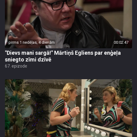
pirms 1 nedēļas, 4 dienām
00:02:47
"Dievs mani sargā!" Mārtiņš Egliens par enģeļa
sniegto zīmi dzīvē
67. epizode