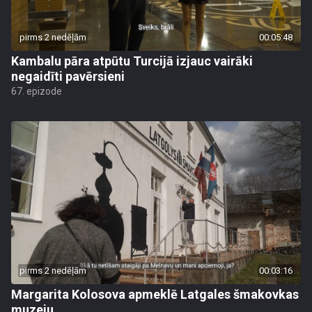
pirms 2 nedēļām
00:05:48
Kambalu pāra atpūtu Turcijā izjauc vairāki
negaidīti pavērsieni
67. epizode
pirms 2 nedēļām
00:03:16
Margarita Kolosova apmeklē Latgales šmakovkas
muzeju