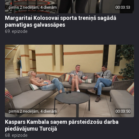
pirms 2 nedēļām, 4 dienām
00:03:53
Margaritai Kolosovai sporta treniņš sagādā
pamatīgas galvassāpes
69. epizode
pirms 2 nedēļām, 4 dienām
00:03:50
Kaspars Kambala saņem pārsteidzošu darba
piedāvājumu Turcijā
68. epizode