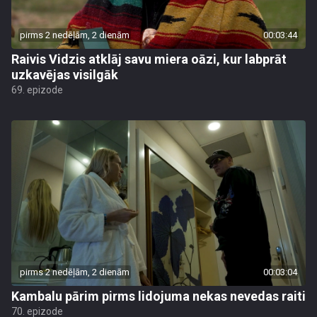
pirms 2 nedēļām, 2 dienām
00:03:44
Raivis Vidzis atklāj savu miera oāzi, kur labprāt
uzkavējas visilgāk
69. epizode
pirms 2 nedēļām, 2 dienām
00:03:04
Kambalu pārim pirms lidojuma nekas nevedas raiti
70. epizode