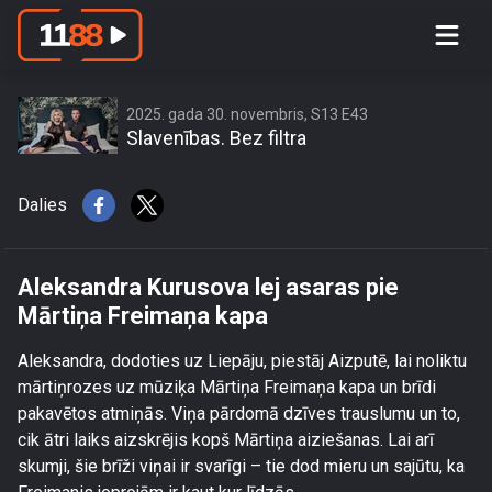
Aleksandra Kurusova lej asaras pie
Mārtiņa Freimaņa kapa
2025. gada 30. novembris, S13 E43
Slavenības. Bez filtra
Dalies
Aleksandra Kurusova lej asaras pie
Mārtiņa Freimaņa kapa
Aleksandra, dodoties uz Liepāju, piestāj Aizputē, lai noliktu
mārtiņrozes uz mūziķa Mārtiņa Freimaņa kapa un brīdi
pakavētos atmiņās. Viņa pārdomā dzīves trauslumu un to,
cik ātri laiks aizskrējis kopš Mārtiņa aiziešanas. Lai arī
skumji, šie brīži viņai ir svarīgi – tie dod mieru un sajūtu, ka