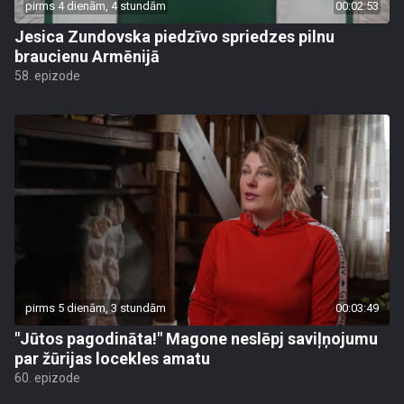
pirms 4 dienām, 4 stundām
00:02:53
Jesica Zundovska piedzīvo spriedzes pilnu
braucienu Armēnijā
58. epizode
pirms 5 dienām, 3 stundām
00:03:49
"Jūtos pagodināta!" Magone neslēpj saviļņojumu
par žūrijas locekles amatu
60. epizode