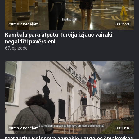
pirms 2 nedēļām
00:05:48
Kambalu pāra atpūtu Turcijā izjauc vairāki
negaidīti pavērsieni
67. epizode
pirms 2 nedēļām
00:03:16
Margarita Kolosova apmeklē Latgales šmakovkas