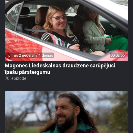
pirms 2 nedēļām, 1 dienas
00:02:55
Magones Liedeskalnas draudzene sarūpējusi
īpašu pārsteigumu
70. epizode