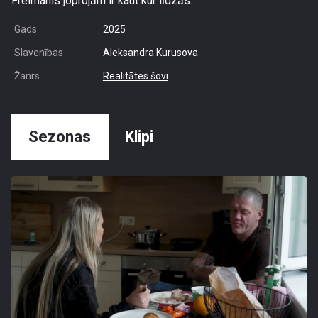
Freimanis joprojām ir kaut kur līdzās.
Gads
2025
Slavenības
Aleksandra Kurusova
Žanrs
Realitātes šovi
Sezonas
Klipi