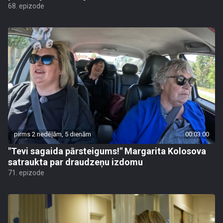
68. epizode
pirms 2 nedēļām, 5 dienām
00:03:00
"Tevi sagaida pārsteigums!" Margarita Kolosova
satraukta par draudzeņu izdomu
71. epizode