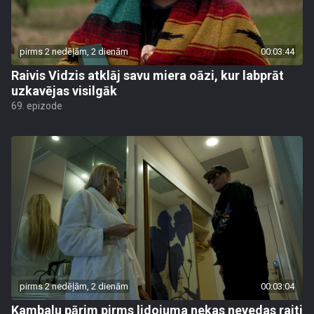
pirms 2 nedēļām, 2 dienām
00:03:44
Raivis Vidzis atklāj savu miera oāzi, kur labprāt
uzkavējas visilgāk
69. epizode
pirms 2 nedēļām, 2 dienām
00:03:04
Kambalu pārim pirms lidojuma nekas nevedas raiti