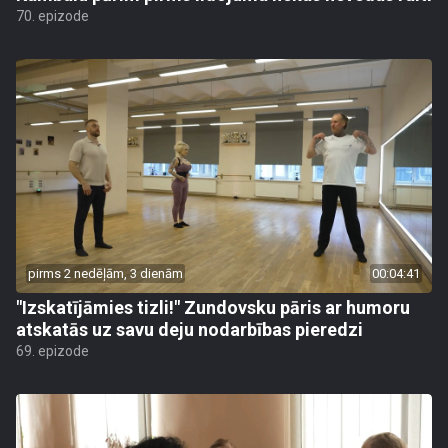
70. epizode
pirms 2 nedēļām, 3 dienām
00:04:41
"Izskatījāmies tizli!" Zundovsku pāris ar humoru
atskatās uz savu deju nodarbības pieredzi
69. epizode