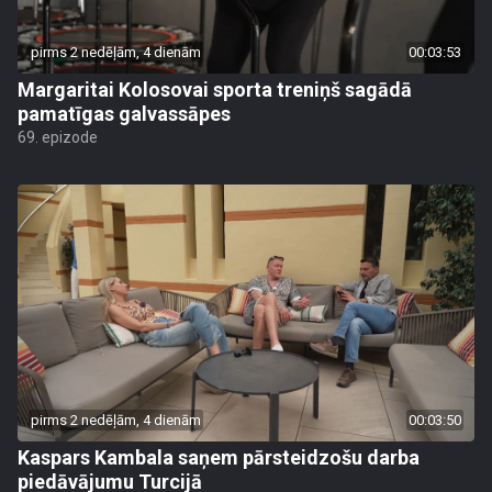
pirms 2 nedēļām, 4 dienām
00:03:53
Margaritai Kolosovai sporta treniņš sagādā
pamatīgas galvassāpes
69. epizode
pirms 2 nedēļām, 4 dienām
00:03:50
Kaspars Kambala saņem pārsteidzošu darba
piedāvājumu Turcijā