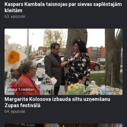
Kaspars Kambala taisnojas par sievas saplēstajām
kleitām
63. epizode
pirms 1 nedēļas
00:03:03
Margarita Kolosova izbauda siltu uzņemšanu
Zupas festivālā
64. epizode