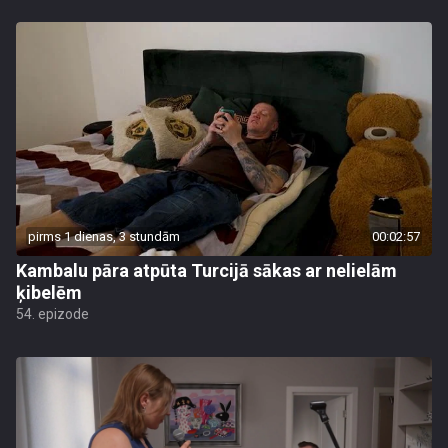
pirms 1 dienas, 3 stundām
00:02:57
Kambalu pāra atpūta Turcijā sākas ar nelielām
ķibelēm
54. epizode