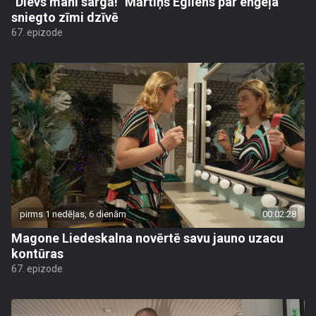
"Dievs mani sargā!" Mārtiņš Egliens par enģeļa
sniegto zīmi dzīvē
67. epizode
pirms 1 nedēļas, 6 dienām
00:02:28
Magone Liedeskalna novērtē savu jauno uzacu
kontūras
67. epizode