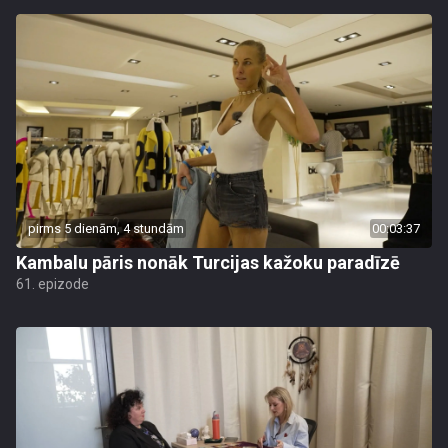
pirms 5 dienām, 4 stundām
00:03:37
Kambalu pāris nonāk Turcijas kažoku paradīzē
61. epizode