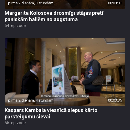
pirms 2 dienām, 3 stundām
00:03:31
Margarita Kolosova drosmīgi stājas pretī
paniskām bailēm no augstuma
54. epizode
pirms 2 dienām, 4 stundām
00:03:35
Kaspars Kambala viesnīcā slepus kārto
pārsteigumu sievai
55. epizode