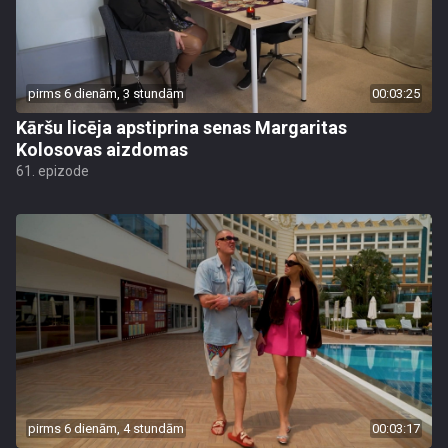
pirms 6 dienām, 3 stundām
00:03:25
Kāršu licēja apstiprina senas Margaritas
Kolosovas aizdomas
61. epizode
pirms 6 dienām, 4 stundām
00:03:17