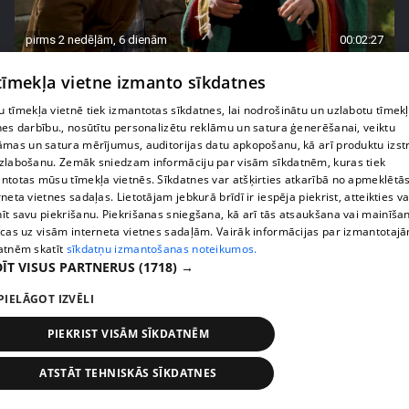
pirms 2 nedēļām, 6 dienām
00:02:27
Raivis Vidzis atklāj attiecību aizkulises
 tīmekļa vietne izmanto sīkdatnes
71. epizode
 tīmekļa vietnē tiek izmantotas sīkdatnes, lai nodrošinātu un uzlabotu tīmek
nes darbību., nosūtītu personalizētu reklāmu un satura ģenerēšanai, veiktu
āmas un satura mērījumus, auditorijas datu apkopošanu, kā arī produktu izst
zlabošanu. Zemāk sniedzam informāciju par visām sīkdatnēm, kuras tiek
ntotas mūsu tīmekļa vietnēs. Sīkdatnes var atšķirties atkarībā no apmeklētā
rneta vietnes sadaļas. Lietotājam jebkurā brīdī ir iespēja piekrist, atteikties va
īt savu piekrišanu. Piekrišanas sniegšana, kā arī tās atsaukšana vai mainīša
ecas uz visām interneta vietnes sadaļām. Vairāk informācijas par izmantotaj
atnēm skatīt
sīkdatņu izmantošanas noteikumos.
ĪT VISUS PARTNERUS
(1718) →
PIELĀGOT IZVĒLI
pirms 2 nedēļām, 6 dienām
00:04:07
PIEKRIST VISĀM SĪKDATNĒM
Magone sarūpē īpašu dāvanu savai draudzenei
ATSTĀT TEHNISKĀS SĪKDATNES
Evitai
72. epizode