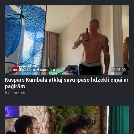
pirms 3 dienām, 4 stundām
00:03:56
Kaspars Kambala atklāj savu īpašo līdzekli cīņai ar
paģirām
57. epizode