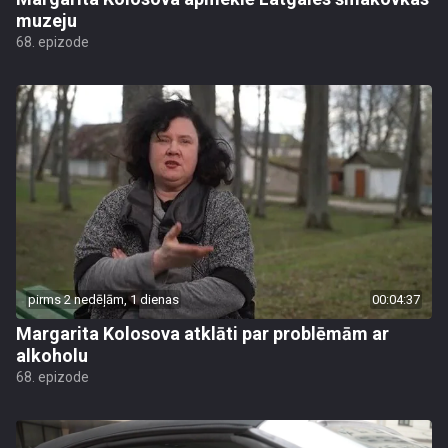
muzeju
68. epizode
pirms 2 nedēļām, 1 dienas
00:04:37
Margarita Kolosova atklāti par problēmām ar
alkoholu
68. epizode