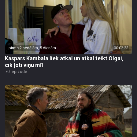
pirms 2 nedēļām, 5 dienām
00:02:23
Kaspars Kambala liek atkal un atkal teikt Olgai,
cik ļoti viņu mīl
70. epizode