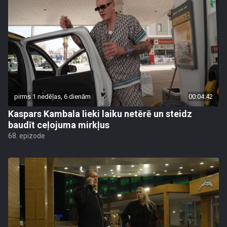
pirms 1 nedēļas, 6 dienām
00:04:42
Kaspars Kambala lieki laiku netērē un steidz
baudīt ceļojuma mirkļus
68. epizode