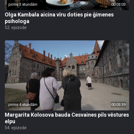
pirms 3 stundām
00:03:03
Olga Kambala aicina vīru doties pie ģimenes
psihologa
52. epizode
pirms 4 stundām
00:03:39
Margarita Kolosova bauda Cesvaines pils vēstures
elpu
54. epizode