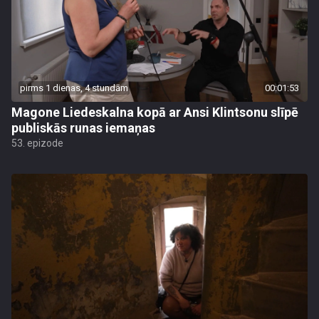
pirms 1 dienas, 4 stundām
00:01:53
Magone Liedeskalna kopā ar Ansi Klintsonu slīpē
publiskās runas iemaņas
53. epizode