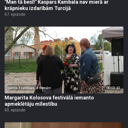
"Man tā besī!" Kaspars Kambala nav mierā ar
krāpnieku izdarībām Turcijā
67. epizode
pirms 1 nedēļas, 4 dienām
00:03:43
Margarita Kolosova festivālā iemanto
apmeklētāju mīlestību
65. epizode