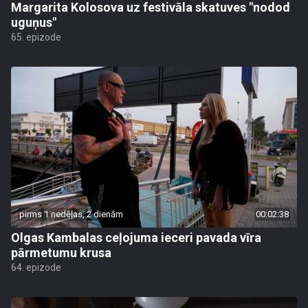
Margarita Kolosova uz festivāla skatuves "nodod
uguņus"
65. epizode
pirms 1 nedēļas, 2 dienām
00:02:38
Olgas Kambalas ceļojuma ieceri pavada vīra
pārmetumu krusa
64. epizode