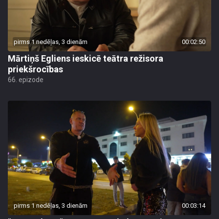
pirms 1 nedēļas, 3 dienām
00:02:50
Mārtiņš Egliens ieskicē teātra režisora
priekšrocības
66. epizode
pirms 1 nedēļas, 3 dienām
00:03:14