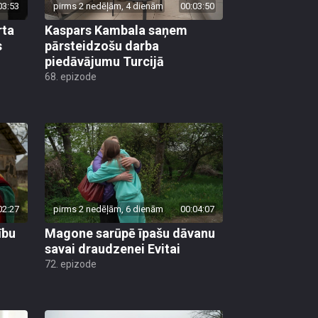
03:53
pirms 2 nedēļām, 4 dienām
00:03:50
rta
Kaspars Kambala saņem
s
pārsteidzošu darba
piedāvājumu Turcijā
68. epizode
02:27
pirms 2 nedēļām, 6 dienām
00:04:07
ību
Magone sarūpē īpašu dāvanu
savai draudzenei Evitai
72. epizode