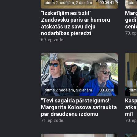
pirms 2 nedēļām, 2 dienām
00:04:41
pirm
"Izskatījāmies tizli!"
Marg
Zundovsku pāris ar humoru
gadi
atskatās uz savu deju
seni
nodarbības pieredzi
70. e
69. epizode
pirms 2 nedēļām, 5 dienām
00:03:00
pirm
"Tevi sagaida pārsteigums!"
Kasp
Margarita Kolosova satraukta
atkal
par draudzeņu izdomu
mīl
71. epizode
70. e