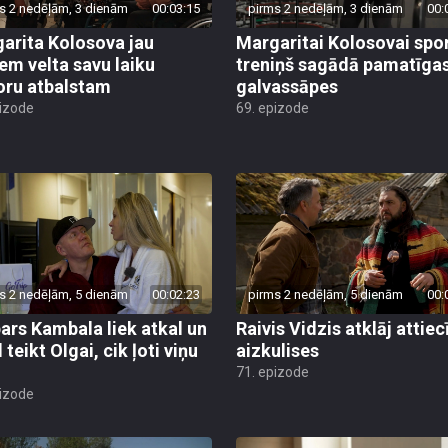
s 2 nedēļām, 3 dienām
00:03:15
pirms 2 nedēļām, 3 dienām
00:
arita Kolosova jau
Margaritai Kolosovai spo
em velta savu laiku
treniņš sagādā pamatīga
oru atbalstam
galvassāpes
pizode
69. epizode
s 2 nedēļām, 5 dienām
00:02:23
pirms 2 nedēļām, 5 dienām
00:
ars Kambala liek atkal un
Raivis Vidzis atklāj attiec
 teikt Olgai, cik ļoti viņu
aizkulises
71. epizode
pizode