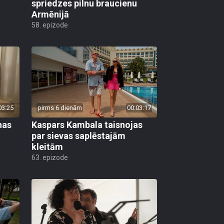
spriedzes pilnu braucienu
Armēnijā
58. epizode
03:25
pirms 6 dienām
00:03:17
nas
Kaspars Kambala taisnojas
par sievas saplēstajām
kleitām
63. epizode