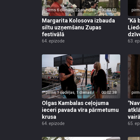
pirms 6 dienām, 22 stundām
00:03:03
pirm
Margarita Kolosova izbauda
"Kā 
siltu uzņemšanu Zupas
Lied
festivālā
dzīv
64. epizode
63. e
pirms 1 nedēļas, 1 dienas
00:02:38
pirm
Olgas Kambalas ceļojuma
"Nav
ieceri pavada vīra pārmetumu
atkl
krusa
vair
64. epizode
65. e