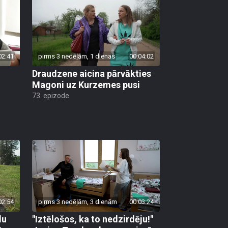
02:41
pirms 3 nedēļām, 1 dienas
00:04:02
Draudzene aicina pārvākties
Magoni uz Kurzemes pusi
73. epizode
02:54
pirms 3 nedēļām, 3 dienām
00:03:24
lu
"Iztēlošos, ka to nedzirdēju!"