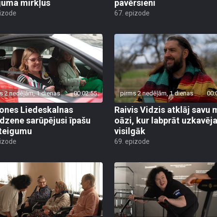
juma mirkļus
pavērsieni
pizode
67. epizode
s 2 nedēļām, 1 dienas
00:02:55
pirms 2 nedēļām, 1 dienas
00:
nes Liedeskalnas
Raivis Vidzis atklāj savu 
dzene sarūpējusi īpašu
oāzi, kur labprāt uzkavēj
teigumu
visilgāk
pizode
69. epizode