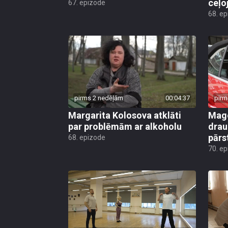
ceļo
67. epizode
68. e
pirms 2 nedēļām
00:04:37
pirm
Margarita Kolosova atklāti
Mago
par problēmām ar alkoholu
drau
pārs
68. epizode
70. e