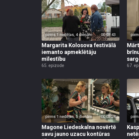
pirms 1 nedēļas, 4 dienām
00:03:43
pirm
Margarita Kolosova festivālā
Mārt
iemanto apmeklētāju
brīn
mīlestību
sarg
65. epizode
67. e
pirms 1 nedēļas, 5 dienām
00:02:28
pirm
Magone Liedeskalna novērtē
Kasp
savu jauno uzacu kontūras
netē