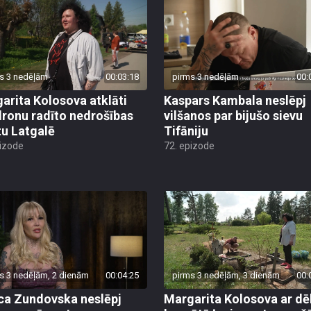
s 3 nedēļām
00:03:18
pirms 3 nedēļām
00:
arita Kolosova atklāti
Kaspars Kambala neslēpj
dronu radīto nedrošības
vilšanos par bijušo sievu
tu Latgalē
Tifāniju
pizode
72. epizode
s 3 nedēļām, 2 dienām
00:04:25
pirms 3 nedēļām, 3 dienām
00:
ca Zundovska neslēpj
Margarita Kolosova ar dē