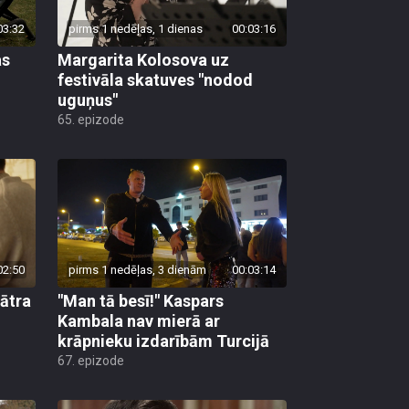
03:32
pirms 1 nedēļas, 1 dienas
00:03:16
as
Margarita Kolosova uz
festivāla skatuves "nodod
uguņus"
65. epizode
02:50
pirms 1 nedēļas, 3 dienām
00:03:14
eātra
"Man tā besī!" Kaspars
Kambala nav mierā ar
krāpnieku izdarībām Turcijā
67. epizode