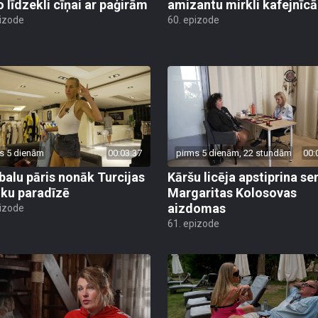
o līdzekli cīņai ar paģirām
amizantu mirkli kafejnīcā
pizode
60. epizode
s 5 dienām
00:03:37
pirms 5 dienām, 22 stundām
00:
alu pāris nonāk Turcijas
Kāršu licēja apstiprina se
ku paradīzē
Margaritas Kolosovas
aizdomas
pizode
61. epizode