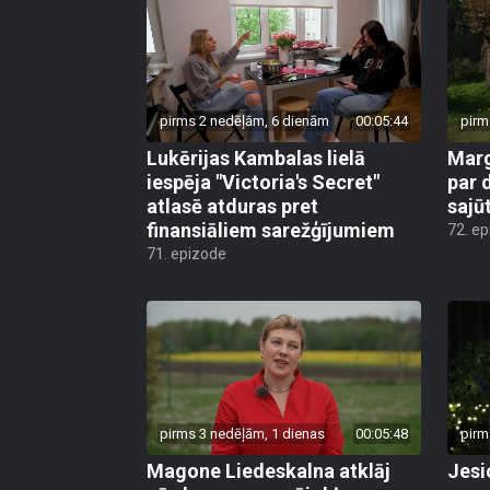
pirms 2 nedēļām, 6 dienām
00:05:44
pirm
Lukērijas Kambalas lielā
Marg
iespēja "Victoria's Secret"
par 
atlasē atduras pret
sajū
finansiāliem sarežģījumiem
72. e
71. epizode
pirms 3 nedēļām, 1 dienas
00:05:48
pirm
Magone Liedeskalna atklāj
Jesi