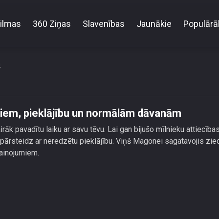
ilmas
360 Ziņas
Slavenības
Jaunākie
Populārā
ārsteidz Magoni ar ziediem, pieklājību un normālā
4
diem, pieklājību un normālām dāvanām
rāk pavadītu laiku ar savu tēvu. Lai gan bijušo mīlnieku attiecība
pārsteidz ar neredzētu pieklājību. Viņš Magonei sagatavojis zie
vainojumiem.