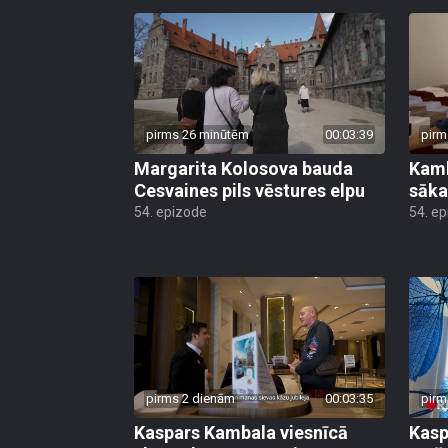
pirms 26 minūtēm
00:03:39
pirm
Margarita Kolosova bauda
Kamb
Cesvaines pils vēstures elpu
sāka
54. epizode
54. e
pirms 2 dienām
00:03:35
pirm
Kaspars Kambala viesnīcā
Kasp