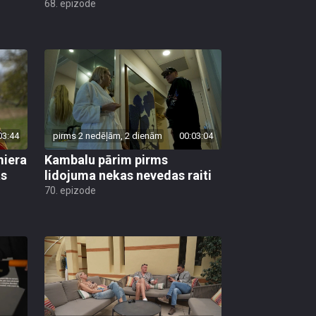
68. epizode
03:44
pirms 2 nedēļām, 2 dienām
00:03:04
miera
Kambalu pārim pirms
as
lidojuma nekas nevedas raiti
70. epizode