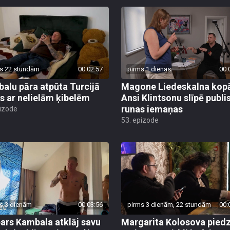
s 22 stundām
00:02:57
pirms 1 dienas
00:
alu pāra atpūta Turcijā
Magone Liedeskalna kopā
s ar nelielām ķibelēm
Ansi Klintsonu slīpē publi
runas iemaņas
pizode
53. epizode
s 3 dienām
00:03:56
pirms 3 dienām, 22 stundām
00:
ars Kambala atklāj savu
Margarita Kolosova pied