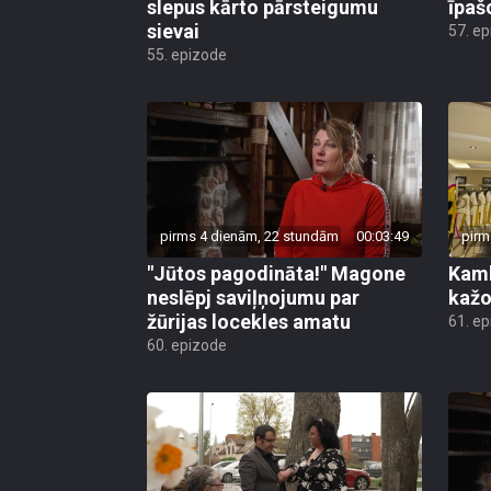
slepus kārto pārsteigumu
īpaš
sievai
57. e
55. epizode
pirms 4 dienām, 22 stundām
00:03:49
pirm
"Jūtos pagodināta!" Magone
Kamb
neslēpj saviļņojumu par
kažo
žūrijas locekles amatu
61. e
60. epizode