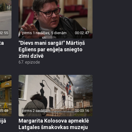
02:55
pirms 1 nedēļas, 5 dienām
00:02:47
ta
"Dievs mani sargā!" Mārtiņš
Egliens par enģeļa sniegto
zīmi dzīvē
67. epizode
05:48
pirms 2 nedēļām
00:03:16
ijā
Margarita Kolosova apmeklē
Latgales šmakovkas muzeju