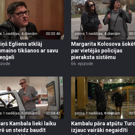
s 1 nedēļas, 4 dienām
00:03:46
pirms 1 nedēļas, 4 dienām
00:
iņš Egliens atklāj
Margarita Kolosova šokē
umaino tikšanos ar savu
par vietējās policijas
eņģeli
pieraksta sistēmu
pizode
66. epizode
s 1 nedēļas, 6 dienām
00:04:42
pirms 1 nedēļas, 6 dienām
00:
ars Kambala lieki laiku
Kambalu pāra atpūtu Turc
rē un steidz baudīt
izjauc vairāki negaidīti