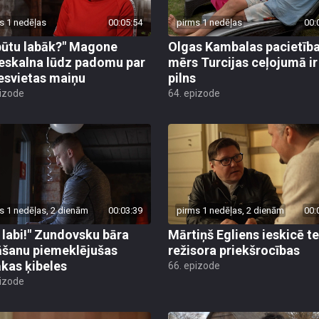
s 1 nedēļas
00:05:54
pirms 1 nedēļas
00:
būtu labāk?" Magone
Olgas Kambalas pacietīb
eskalna lūdz padomu par
mērs Turcijas ceļojumā ir
esvietas maiņu
pilns
pizode
64. epizode
s 1 nedēļas, 2 dienām
00:03:39
pirms 1 nedēļas, 2 dienām
00:
 labi!" Zundovsku bāra
Mārtiņš Egliens ieskicē t
āšanu piemeklējušas
režisora priekšrocības
ākas ķibeles
66. epizode
pizode