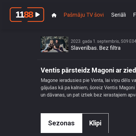
Pašmāju TV šovi
Seriāli
F
Ventis p
2023. gada 1. septembris, S09 E0
Slavenības. Bez filtra
Ventis pārsteidz Magoni ar zie
Magone ieradusies pie Venta, lai viņu dēls vai
gājušas kā pa kalniem, šoreiz Ventis Magoni 
un dāvanas, un pat iztiek bez ierastajiem ap
Sezonas
Klipi