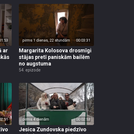
01:53
pirms 1 dienas, 22 stundām
00:03:31
 ar
Margarita Kolosova drosmīgi
skās
stājas pretī paniskām bailēm
no augstuma
54. epizode
02:51
pirms 4 dienām
00:02:53
zīvo
Jesica Zundovska piedzīvo