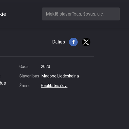
kie
Meklē slavenības, šovus, u.c.
m dāvanām
Dalies
Gads
2023
s
Slavenības
Magone Liedeskalna
dus
Žanrs
Realitātes šovi