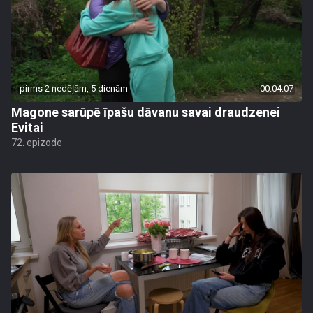
pirms 2 nedēļām, 5 dienām
00:04:07
Magone sarūpē īpašu dāvanu savai draudzenei
Evitai
72. epizode