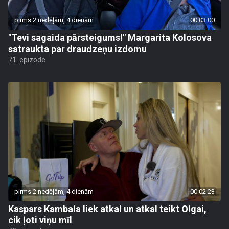
pirms 2 nedēļām, 4 dienām
00:03:00
"Tevi sagaida pārsteigums!" Margarita Kolosova
satraukta par draudzeņu izdomu
71. epizode
pirms 2 nedēļām, 4 dienām
00:02:23
Kaspars Kambala liek atkal un atkal teikt Olgai,
cik ļoti viņu mīl