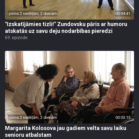
pirms 2 nedēļām, 2 dienām
00:04:41
"Izskatījāmies tizli!" Zundovsku pāris ar humoru
atskatās uz savu deju nodarbības pieredzi
69. epizode
pirms 2 nedēļām, 2 dienām
00:03:15
Margarita Kolosova jau gadiem velta savu laiku
senioru atbalstam