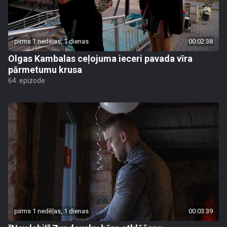
pirms 1 nedēļas, 1 dienas
00:02:38
Olgas Kambalas ceļojuma ieceri pavada vīra
pārmetumu krusa
64. epizode
pirms 1 nedēļas, 1 dienas
00:03:39