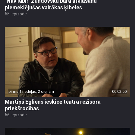
"Nav labi!" Zundovsku bāra atklāšanu
piemeklējušas vairākas ķibeles
65. epizode
pirms 1 nedēļas, 2 dienām
00:02:50
Mārtiņš Egliens ieskicē teātra režisora
priekšrocības
66. epizode