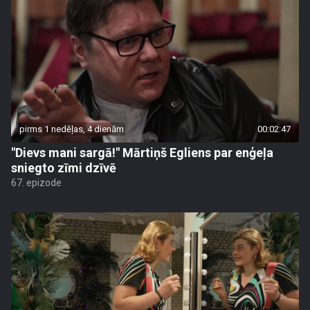
pirms 1 nedēļas, 4 dienām
00:02:47
"Dievs mani sargā!" Mārtiņš Egliens par enģeļa
sniegto zīmi dzīvē
67. epizode