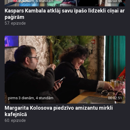
pirms 2 dienām, 5 stundām
00:03:56
Kaspars Kambala atklāj savu īpašo līdzekli cīņai ar
paģirām
57. epizode
pirms 3 dienām, 4 stundām
00:02:51
Margarita Kolosova piedzīvo amizantu mirkli
kafejnīcā
60. epizode