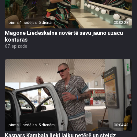
pirms 1 nedēļas, 5 dienām
00:02:28
Magone Liedeskalna novērtē savu jauno uzacu
kontūras
67. epizode
pirms 1 nedēļas, 5 dienām
00:04:42
Kaspars Kambala lieki laiku netērē un steidz