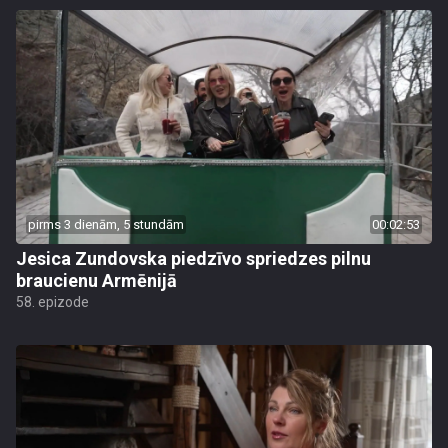
pirms 3 dienām, 5 stundām
00:02:53
Jesica Zundovska piedzīvo spriedzes pilnu
braucienu Armēnijā
58. epizode