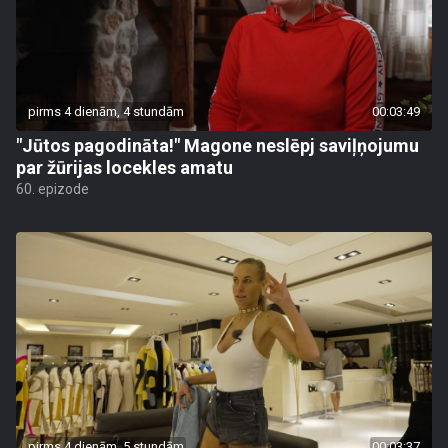
pirms 4 dienām, 4 stundām
00:03:49
"Jūtos pagodināta!" Magone neslēpj saviļņojumu
par žūrijas locekles amatu
60. epizode
pirms 4 dienām, 5 stundām
00:03:37