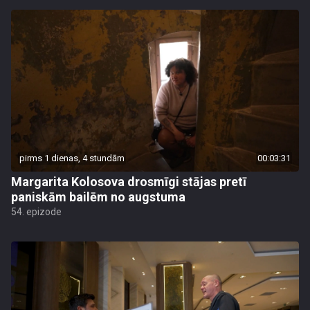
pirms 1 dienas, 4 stundām
00:03:31
Margarita Kolosova drosmīgi stājas pretī
paniskām bailēm no augstuma
54. epizode