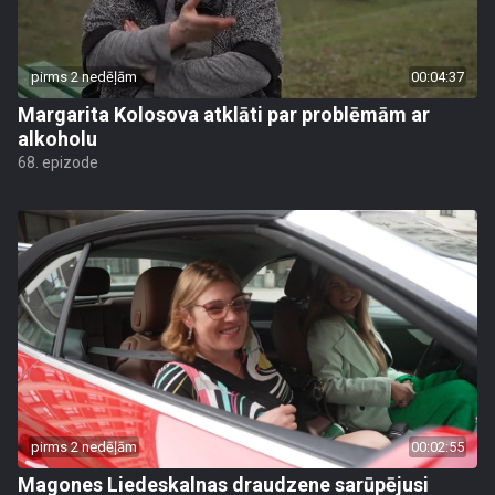
pirms 2 nedēļām
00:04:37
Margarita Kolosova atklāti par problēmām ar
alkoholu
68. epizode
pirms 2 nedēļām
00:02:55
Magones Liedeskalnas draudzene sarūpējusi