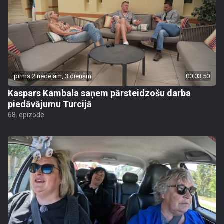
pirms 2 nedēļām, 3 dienām
00:03:50
Kaspars Kambala saņem pārsteidzošu darba
piedāvājumu Turcijā
68. epizode