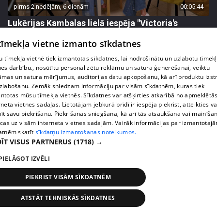
pirms 2 nedēļām, 6 dienām
00:05:44
Lukērijas Kambalas lielā iespēja "Victoria's
Secret" atlasē atduras pret finansiāliem
 tīmekļa vietne izmanto sīkdatnes
sarežģījumiem
71. epizode
 tīmekļa vietnē tiek izmantotas sīkdatnes, lai nodrošinātu un uzlabotu tīmek
nes darbību., nosūtītu personalizētu reklāmu un satura ģenerēšanai, veiktu
āmas un satura mērījumus, auditorijas datu apkopošanu, kā arī produktu izst
zlabošanu. Zemāk sniedzam informāciju par visām sīkdatnēm, kuras tiek
ntotas mūsu tīmekļa vietnēs. Sīkdatnes var atšķirties atkarībā no apmeklētā
rneta vietnes sadaļas. Lietotājam jebkurā brīdī ir iespēja piekrist, atteikties va
īt savu piekrišanu. Piekrišanas sniegšana, kā arī tās atsaukšana vai mainīša
ecas uz visām interneta vietnes sadaļām. Vairāk informācijas par izmantotaj
atnēm skatīt
sīkdatņu izmantošanas noteikumos.
ĪT VISUS PARTNERUS
(1718) →
PIELĀGOT IZVĒLI
PIEKRIST VISĀM SĪKDATNĒM
pirms 2 nedēļām, 6 dienām
00:03:18
Margarita Kolosova atklāti par dronu radīto
ATSTĀT TEHNISKĀS SĪKDATNES
nedrošības sajūtu Latgalē