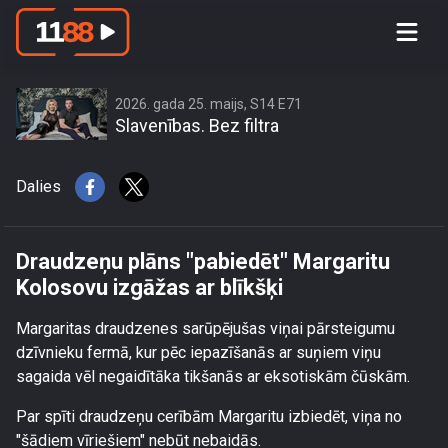
Draudzeņu plāns \"pabiedēt\"
Margaritu Kolosovu izgāžas ar blīkšķi
2026. gada 25. maijs, S14 E71
Slavenības. Bez filtra
Dalies
Draudzeņu plāns "pabiedēt" Margaritu
Kolosovu izgāžas ar blīkšķi
Margaritas draudzenes sarūpējušas viņai pārsteigumu
dzīvnieku fermā, kur pēc iepazīšanās ar suņiem viņu
sagaida vēl negaidītāka tikšanās ar eksotiskām čūskām.
Par spīti draudzeņu cerībām Margaritu izbiedēt, viņa no
"šādiem vīriešiem" nebūt nebaidās.