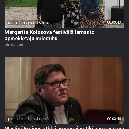
pirms 1 nedēļas, 3 dienām
00:03:43
Margarita Kolosova festivālā iemanto
apmeklētāju mīlestību
65. epizode
pirms 1 nedēļas, 3 dienām
00:03:46
Mārtiņš Egliens atklāj brīnumaino tikšanos ar savu