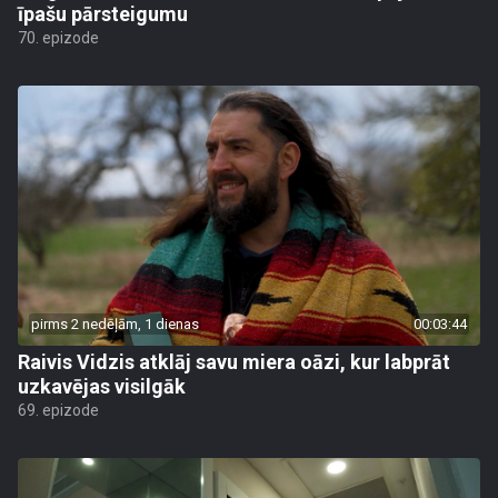
īpašu pārsteigumu
70. epizode
pirms 2 nedēļām, 1 dienas
00:03:44
Raivis Vidzis atklāj savu miera oāzi, kur labprāt
uzkavējas visilgāk
69. epizode