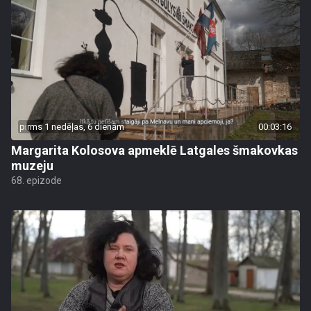
pirms 1 nedēļas, 6 dienām
00:03:16
Margarita Kolosova apmeklē Latgales šmakovkas
muzeju
68. epizode