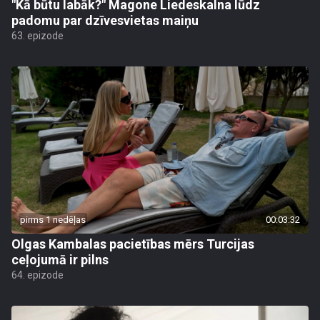
"Kā būtu labāk?" Magone Liedeskalna lūdz
padomu par dzīvesvietas maiņu
63. epizode
pirms 1 nedēļas
00:03:32
Olgas Kambalas pacietības mērs Turcijas
ceļojumā ir pilns
64. epizode