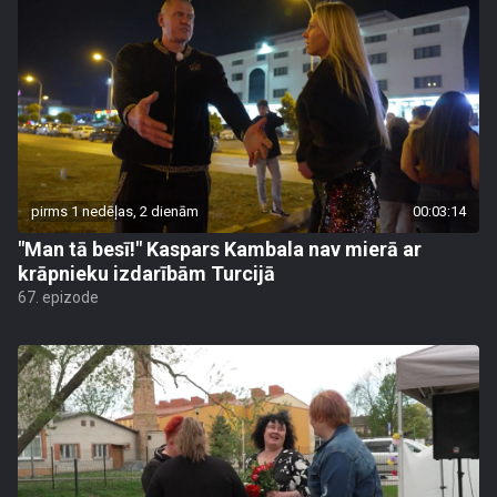
pirms 1 nedēļas, 2 dienām
00:03:14
"Man tā besī!" Kaspars Kambala nav mierā ar
krāpnieku izdarībām Turcijā
67. epizode