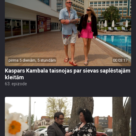
pirms 5 dienām, 5 stundām
00:03:17
Kaspars Kambala taisnojas par sievas saplēstajām
kleitām
63. epizode