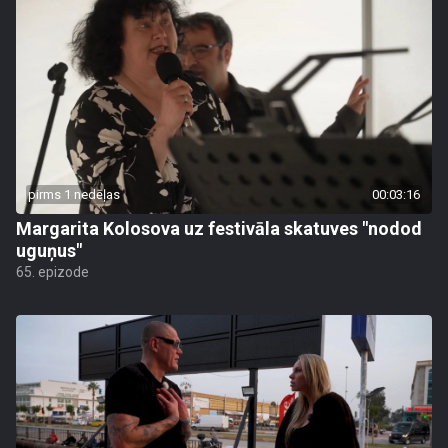
pirms 1 nedēļas
00:03:16
Margarita Kolosova uz festivāla skatuves "nodod
uguņus"
65. epizode