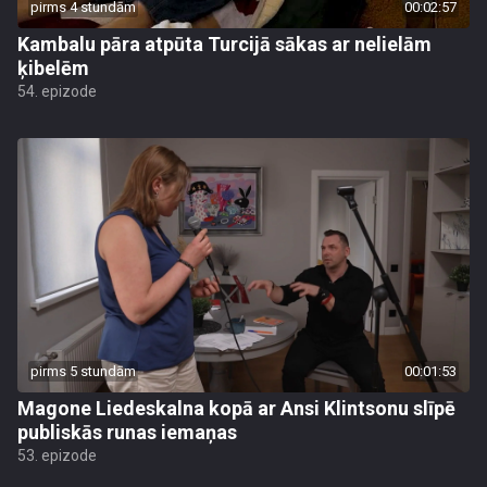
pirms 4 stundām
00:02:57
Kambalu pāra atpūta Turcijā sākas ar nelielām
ķibelēm
54. epizode
pirms 5 stundām
00:01:53
Magone Liedeskalna kopā ar Ansi Klintsonu slīpē
publiskās runas iemaņas
53. epizode