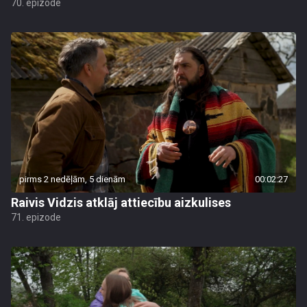
70. epizode
pirms 2 nedēļām, 5 dienām
00:02:27
Raivis Vidzis atklāj attiecību aizkulises
71. epizode