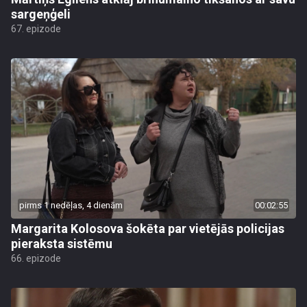
sargeņģeli
67. epizode
pirms 1 nedēļas, 4 dienām
00:02:55
Margarita Kolosova šokēta par vietējās policijas
pieraksta sistēmu
66. epizode