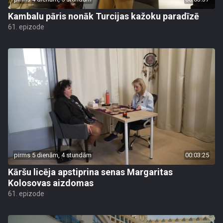
Kambalu pāris nonāk Turcijas kažoku paradīzē
61. epizode
pirms 5 dienām, 4 stundām
00:03:25
Kāršu licēja apstiprina senas Margaritas
Kolosovas aizdomas
61. epizode