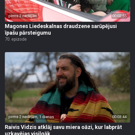
pirms 2 nedēļām
00:02:55
Magones Liedeskalnas draudzene sarūpējusi
īpašu pārsteigumu
70. epizode
pirms 2 nedēļām, 1 dienas
00:03:44
Raivis Vidzis atklāj savu miera oāzi, kur labprāt
uzkavējas visilgāk