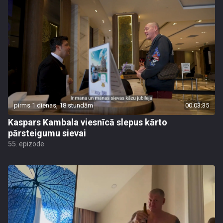
pirms 1 dienas, 18 stundām
00:03:35
Kaspars Kambala viesnīcā slepus kārto
pārsteigumu sievai
55. epizode