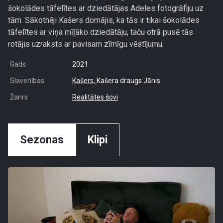
šokolādes tāfelītes ar dziedātājas Adeles fotogrāfiju uz
tām. Sākotnēji Kašers domājis, ka tās ir tikai šokolādes
tāfelītes ar viņa mīļāko dziedātāju, taču otrā pusē tās
rotājis uzraksts ar pavisam zīmīgu vēstījumu.
Gads
2021
Slavenības
Kašers,
Kašera draugs Jānis
Žanrs
Realitātes šovi
Sezonas
Klipi