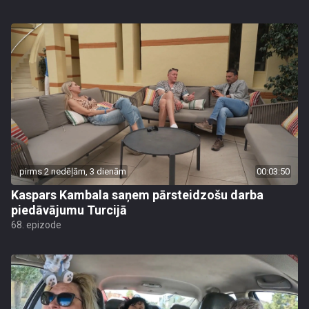
pirms 2 nedēļām, 3 dienām
00:03:50
Kaspars Kambala saņem pārsteidzošu darba
piedāvājumu Turcijā
68. epizode