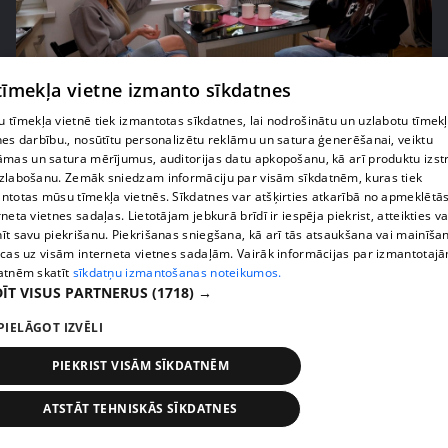
 tīmekļa vietne izmanto sīkdatnes
pirms 2 nedēļām, 6 dienām
00:05:44
 tīmekļa vietnē tiek izmantotas sīkdatnes, lai nodrošinātu un uzlabotu tīmek
nes darbību., nosūtītu personalizētu reklāmu un satura ģenerēšanai, veiktu
Lukērijas Kambalas lielā iespēja "Victoria's
āmas un satura mērījumus, auditorijas datu apkopošanu, kā arī produktu izst
Secret" atlasē atduras pret finansiāliem
zlabošanu. Zemāk sniedzam informāciju par visām sīkdatnēm, kuras tiek
sarežģījumiem
ntotas mūsu tīmekļa vietnēs. Sīkdatnes var atšķirties atkarībā no apmeklētā
71. epizode
rneta vietnes sadaļas. Lietotājam jebkurā brīdī ir iespēja piekrist, atteikties va
īt savu piekrišanu. Piekrišanas sniegšana, kā arī tās atsaukšana vai mainīša
ecas uz visām interneta vietnes sadaļām. Vairāk informācijas par izmantotaj
atnēm skatīt
sīkdatņu izmantošanas noteikumos.
ĪT VISUS PARTNERUS
(1718) →
PIELĀGOT IZVĒLI
PIEKRIST VISĀM SĪKDATNĒM
ATSTĀT TEHNISKĀS SĪKDATNES