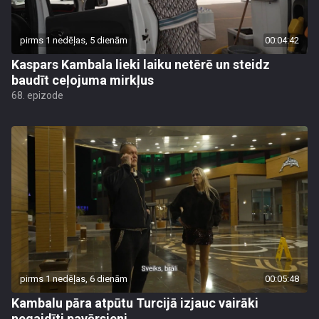
pirms 1 nedēļas, 5 dienām
00:04:42
Kaspars Kambala lieki laiku netērē un steidz
baudīt ceļojuma mirkļus
68. epizode
pirms 1 nedēļas, 6 dienām
00:05:48
Kambalu pāra atpūtu Turcijā izjauc vairāki
negaidīti pavērsieni