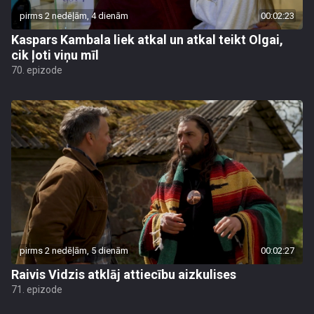
pirms 2 nedēļām, 4 dienām
00:02:23
Kaspars Kambala liek atkal un atkal teikt Olgai,
cik ļoti viņu mīl
70. epizode
pirms 2 nedēļām, 5 dienām
00:02:27
Raivis Vidzis atklāj attiecību aizkulises
71. epizode