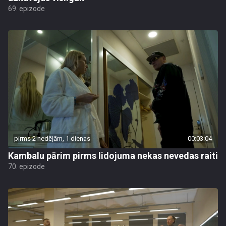
69. epizode
pirms 2 nedēļām, 1 dienas
00:03:04
Kambalu pārim pirms lidojuma nekas nevedas raiti
70. epizode