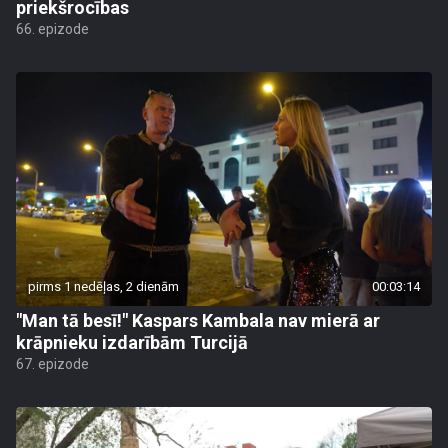
priekšrocības
66. epizode
pirms 1 nedēļas, 2 dienām
00:03:14
"Man tā besī!" Kaspars Kambala nav mierā ar
krāpnieku izdarībām Turcijā
67. epizode