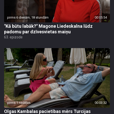
pirms 6 dienām, 18 stundām
00:05:54
"Kā būtu labāk?" Magone Liedeskalna lūdz
padomu par dzīvesvietas maiņu
63. epizode
pirms 1 nedēļas
00:03:32
Olgas Kambalas pacietības mērs Turcijas