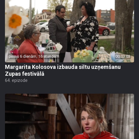
pirms 6 dienām, 16 stundām
00:03:03
Margarita Kolosova izbauda siltu uzņemšanu
Zupas festivālā
64. epizode