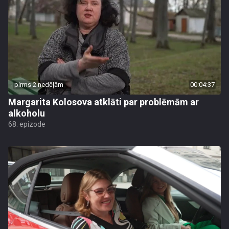
pirms 2 nedēļām
00:04:37
Margarita Kolosova atklāti par problēmām ar
alkoholu
68. epizode