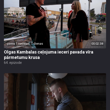
pirms 1 nedēļas, 1 dienas
00:02:38
Olgas Kambalas ceļojuma ieceri pavada vīra
pārmetumu krusa
64. epizode