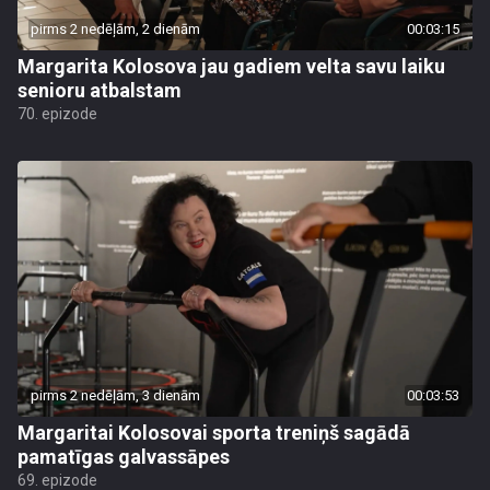
pirms 2 nedēļām, 2 dienām
00:03:15
Margarita Kolosova jau gadiem velta savu laiku
senioru atbalstam
70. epizode
pirms 2 nedēļām, 3 dienām
00:03:53
Margaritai Kolosovai sporta treniņš sagādā
pamatīgas galvassāpes
69. epizode