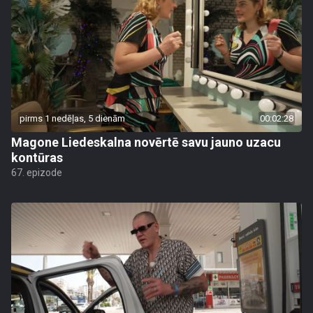
pirms 1 nedēļas, 5 dienām
00:02:28
Magone Liedeskalna novērtē savu jauno uzacu
kontūras
67. epizode