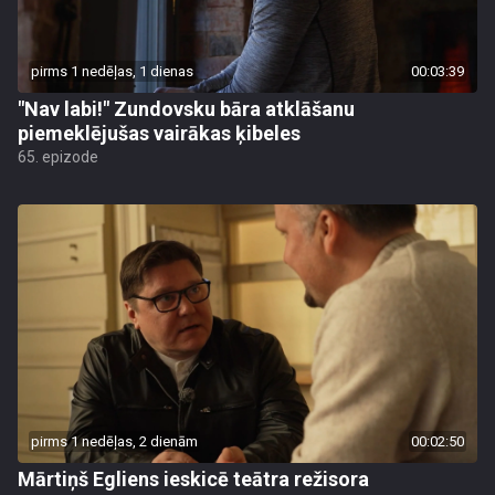
pirms 1 nedēļas, 1 dienas
00:03:39
"Nav labi!" Zundovsku bāra atklāšanu
piemeklējušas vairākas ķibeles
65. epizode
pirms 1 nedēļas, 2 dienām
00:02:50
Mārtiņš Egliens ieskicē teātra režisora