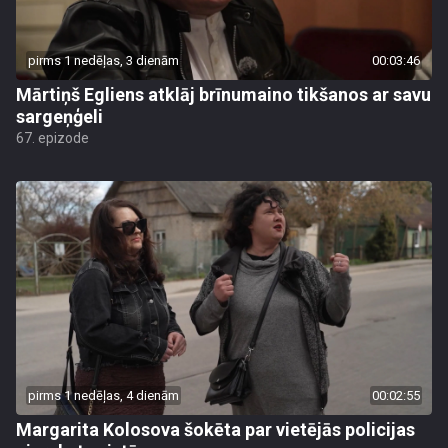
pirms 1 nedēļas, 3 dienām
00:03:46
Mārtiņš Egliens atklāj brīnumaino tikšanos ar savu
sargeņģeli
67. epizode
pirms 1 nedēļas, 4 dienām
00:02:55
Margarita Kolosova šokēta par vietējās policijas