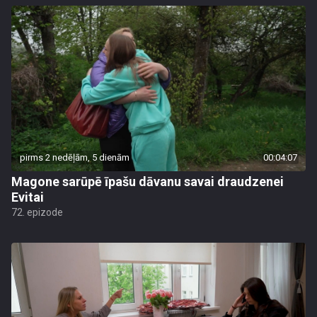
pirms 2 nedēļām, 5 dienām
00:04:07
Magone sarūpē īpašu dāvanu savai draudzenei
Evitai
72. epizode