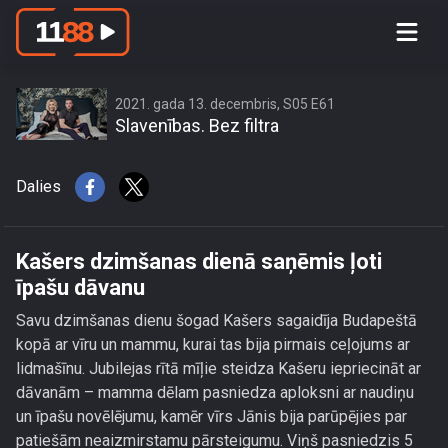
Kašers dzimšanas dienā saņēmis ļoti
īpašu dāvanu
2021. gada 13. decembris, S05 E61
Slavenības. Bez filtra
Dalies
Kašers dzimšanas dienā saņēmis ļoti
īpašu dāvanu
Savu dzimšanas dienu šogad Kašers sagaidīja Budapeštā
kopā ar vīru un mammu, kurai tas bija pirmais ceļojums ar
lidmašīnu. Jubilejas rītā mīļie steidza Kašeru iepriecināt ar
dāvanām – mamma dēlam pasniedza aploksni ar naudiņu
un īpašu novēlējumu, kamēr vīrs Jānis bija parūpējies par
patiešām neaizmirstamu pārsteigumu. Viņš pasniedzis 5