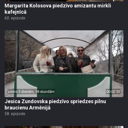
Margarita Kolosova piedzīvo amizantu mirkli
kafejnīcā
60. epizode
pirms 3 dienām, 18 stundām
00:02:53
Jesica Zundovska piedzīvo spriedzes pilnu
braucienu Armēnijā
58. epizode