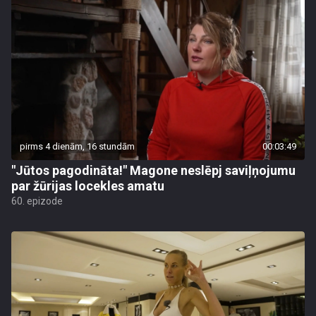
pirms 4 dienām, 16 stundām
00:03:49
"Jūtos pagodināta!" Magone neslēpj saviļņojumu
par žūrijas locekles amatu
60. epizode