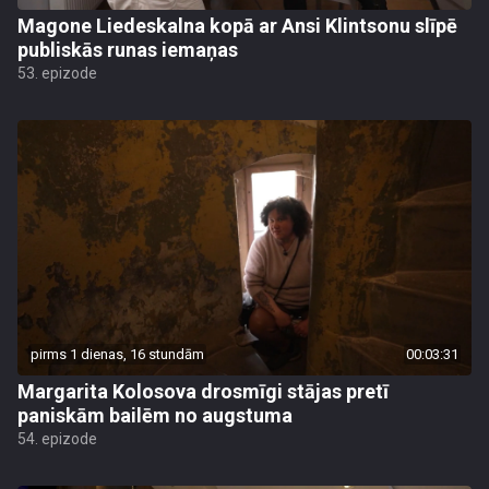
Magone Liedeskalna kopā ar Ansi Klintsonu slīpē
publiskās runas iemaņas
53. epizode
pirms 1 dienas, 16 stundām
00:03:31
Margarita Kolosova drosmīgi stājas pretī
paniskām bailēm no augstuma
54. epizode