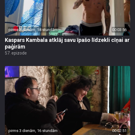
pirms 2 dienām, 18 stundām
00:03:56
Kaspars Kambala atklāj savu īpašo līdzekli cīņai ar
paģirām
57. epizode
pirms 3 dienām, 16 stundām
00:02:51