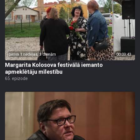
pirms 1 nedēļas, 3 dienām
00:03:43
Margarita Kolosova festivālā iemanto
apmeklētāju mīlestību
65. epizode