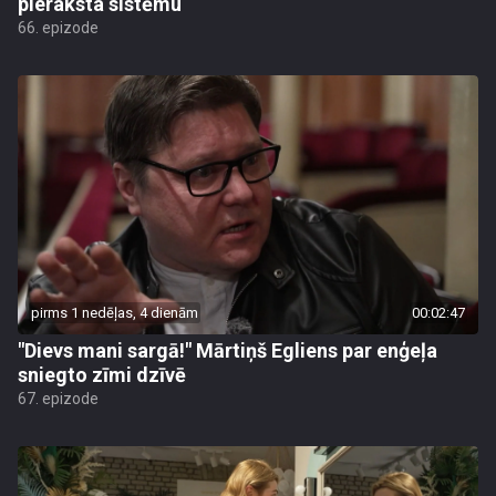
pieraksta sistēmu
66. epizode
pirms 1 nedēļas, 4 dienām
00:02:47
"Dievs mani sargā!" Mārtiņš Egliens par enģeļa
sniegto zīmi dzīvē
67. epizode