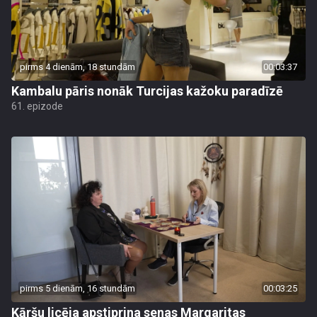
pirms 4 dienām, 18 stundām
00:03:37
Kambalu pāris nonāk Turcijas kažoku paradīzē
61. epizode
pirms 5 dienām, 16 stundām
00:03:25
Kāršu licēja apstiprina senas Margaritas