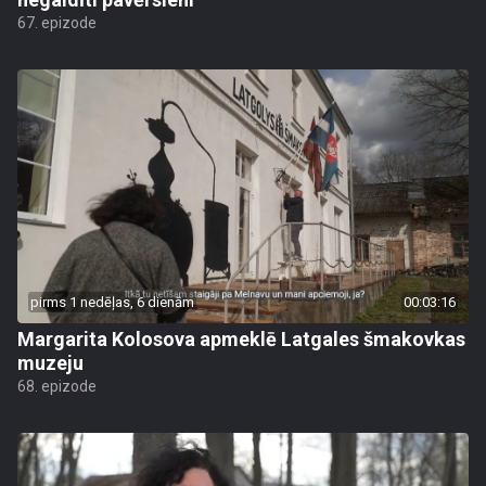
67. epizode
pirms 1 nedēļas, 6 dienām
00:03:16
Margarita Kolosova apmeklē Latgales šmakovkas
muzeju
68. epizode