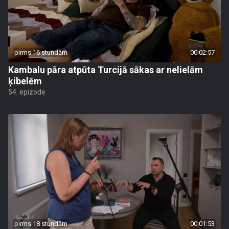
pirms 16 stundām
00:02:57
Kambalu pāra atpūta Turcijā sākas ar nelielām
ķibelēm
54. epizode
pirms 18 stundām
00:01:53