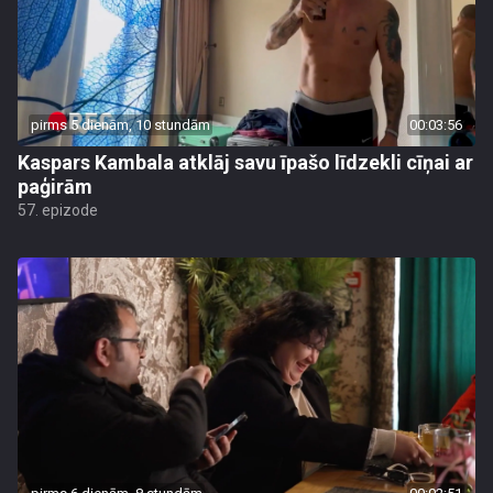
pirms 5 dienām, 10 stundām
00:03:56
Kaspars Kambala atklāj savu īpašo līdzekli cīņai ar
paģirām
57. epizode