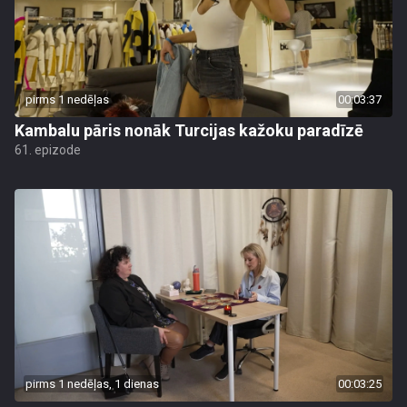
pirms 1 nedēļas
00:03:37
Kambalu pāris nonāk Turcijas kažoku paradīzē
61. epizode
pirms 1 nedēļas, 1 dienas
00:03:25