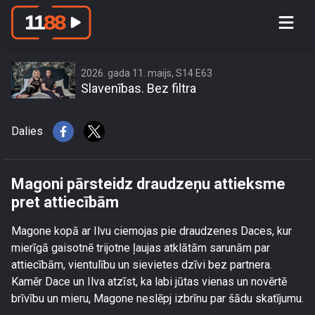
Magoni pārsteidz draudzeņu
attieksme pret attiecībām
2026. gada 11. maijs, S14 E63
Slavenības. Bez filtra
Dalies
Magoni pārsteidz draudzeņu attieksme
pret attiecībām
Magone kopā ar Ilvu ciemojas pie draudzenes Daces, kur
mierīgā gaisotnē trijotne ļaujas atklātām sarunām par
attiecībām, vientulību un sievietes dzīvi bez partnera.
Kamēr Dace un Ilva atzīst, ka labi jūtas vienas un novērtē
brīvību un mieru, Magone neslēpj izbrīnu par šādu skatījumu.