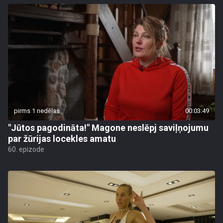
pirms 1 nedēļas
00:03:49
"Jūtos pagodināta!" Magone neslēpj saviļņojumu
par žūrijas locekles amatu
60. epizode