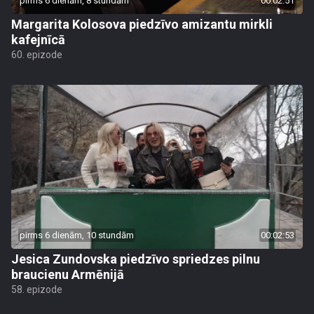
pirms 6 dienām, 8 stundām
00:02:51
Margarita Kolosova piedzīvo amizantu mirkli
kafejnīcā
60. epizode
pirms 6 dienām, 10 stundām
00:02:53
Jesica Zundovska piedzīvo spriedzes pilnu
braucienu Armēnijā
58. epizode