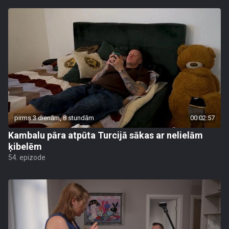
pirms 3 dienām, 8 stundām
00:02:57
Kambalu pāra atpūta Turcijā sākas ar nelielām
ķibelēm
54. epizode