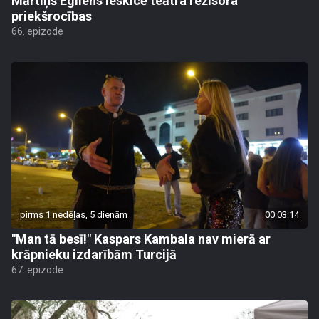
Mārtiņš Egliens ieskicē teātra režisora
priekšrocības
66. epizode
pirms 1 nedēļas, 5 dienām
00:03:14
"Man tā besī!" Kaspars Kambala nav mierā ar
krāpnieku izdarībām Turcijā
67. epizode