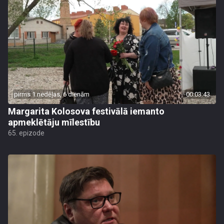
pirms 1 nedēļas, 6 dienām
00:03:43
Margarita Kolosova festivālā iemanto
apmeklētāju mīlestību
65. epizode