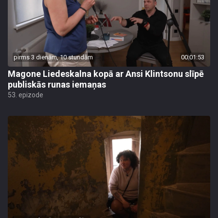
pirms 3 dienām, 10 stundām
00:01:53
Magone Liedeskalna kopā ar Ansi Klintsonu slīpē
publiskās runas iemaņas
53. epizode