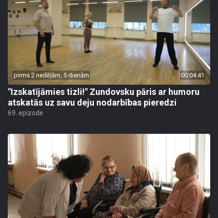
pirms 2 nedēļām, 5 dienām
00:04:41
"Izskatījāmies tizli!" Zundovsku pāris ar humoru
atskatās uz savu deju nodarbības pieredzi
69. epizode