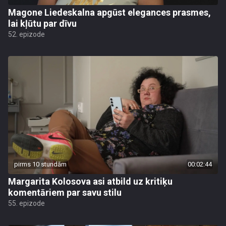
Magone Liedeskalna apgūst elegances prasmes,
lai kļūtu par dīvu
52. epizode
pirms 10 stundām
00:02:44
Margarita Kolosova asi atbild uz kritiķu
komentāriem par savu stilu
55. epizode