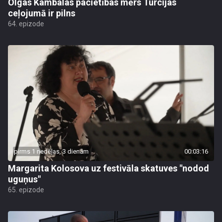
Olgas Kambalas pacietības mērs Turcijas
ceļojumā ir pilns
64. epizode
pirms 1 nedēļas, 3 dienām
00:03:16
Margarita Kolosova uz festivāla skatuves "nodod
uguņus"
65. epizode