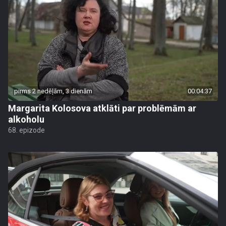
pirms 2 nedēļām, 3 dienām
00:04:37
Margarita Kolosova atklāti par problēmām ar
alkoholu
68. epizode