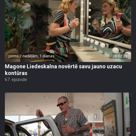
pirms 2 nedēļām, 1 dienas
00:02:28
Magone Liedeskalna novērtē savu jauno uzacu
kontūras
67. epizode