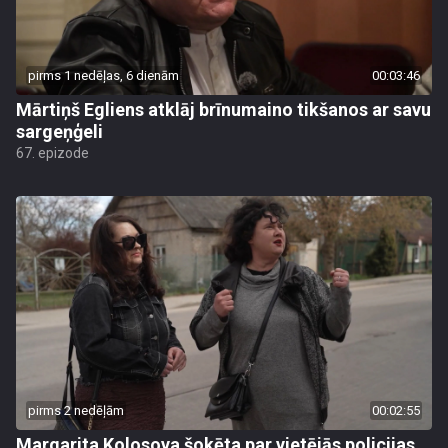
pirms 1 nedēļas, 6 dienām
00:03:46
Mārtiņš Egliens atklāj brīnumaino tikšanos ar savu
sargeņģeli
67. epizode
pirms 2 nedēļām
00:02:55
Margarita Kolosova šokēta par vietējās policijas