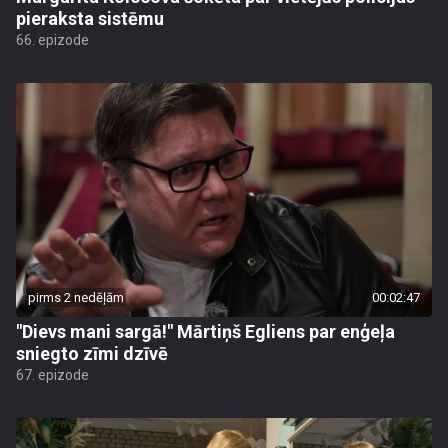
pieraksta sistēmu
66. epizode
pirms 2 nedēļām
00:02:47
"Dievs mani sargā!" Mārtiņš Egliens par enģeļa
sniegto zīmi dzīvē
67. epizode