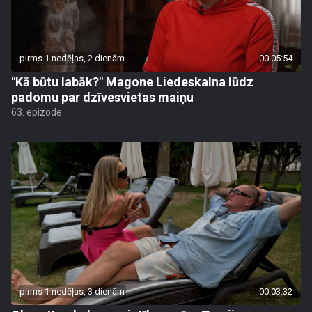
pirms 1 nedēļas, 2 dienām
00:05:54
"Kā būtu labāk?" Magone Liedeskalna lūdz
padomu par dzīvesvietas maiņu
63. epizode
pirms 1 nedēļas, 3 dienām
00:03:32