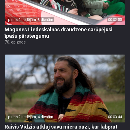
pirms 2 nedēļām, 3 dienām
00:02:55
Magones Liedeskalnas draudzene sarūpējusi
īpašu pārsteigumu
70. epizode
pirms 2 nedēļām, 4 dienām
00:03:44
Raivis Vidzis atklāj savu miera oāzi, kur labprāt