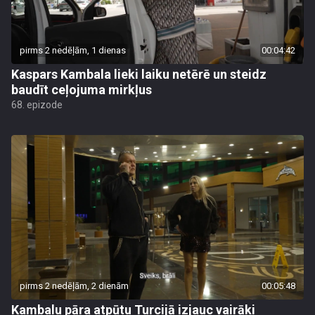
pirms 2 nedēļām, 1 dienas
00:04:42
Kaspars Kambala lieki laiku netērē un steidz
baudīt ceļojuma mirkļus
68. epizode
pirms 2 nedēļām, 2 dienām
00:05:48
Kambalu pāra atpūtu Turcijā izjauc vairāki