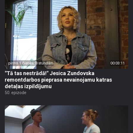
pirms 1 dienas, 8 stundām
00:03:11
"Tā tas nestrādā!" Jesica Zundovska
remontdarbos pieprasa nevainojamu katras
detaļas izpildījumu
50. epizode