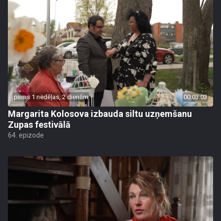
pirms 1 nedēļas, 2 dienām
00:03:03
Margarita Kolosova izbauda siltu uzņemšanu
Zupas festivālā
64. epizode