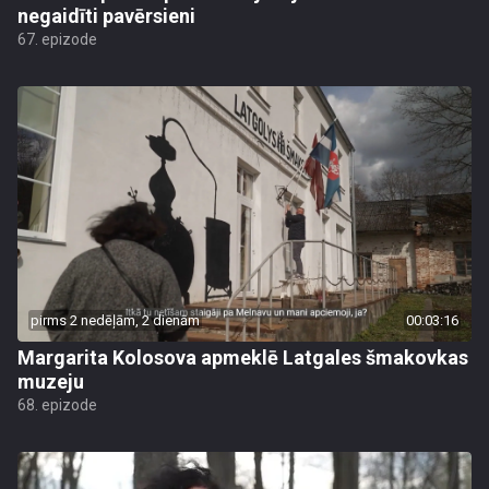
negaidīti pavērsieni
67. epizode
pirms 2 nedēļām, 2 dienām
00:03:16
Margarita Kolosova apmeklē Latgales šmakovkas
muzeju
68. epizode