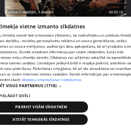
pirms 2 nedēļām, 5 dienām
00:03:15
Margarita Kolosova jau gadiem velta savu laiku
 tīmekļa vietne izmanto sīkdatnes
senioru atbalstam
70. epizode
 tīmekļa vietnē tiek izmantotas sīkdatnes, lai nodrošinātu un uzlabotu tīmek
nes darbību., nosūtītu personalizētu reklāmu un satura ģenerēšanai, veiktu
āmas un satura mērījumus, auditorijas datu apkopošanu, kā arī produktu izst
zlabošanu. Zemāk sniedzam informāciju par visām sīkdatnēm, kuras tiek
ntotas mūsu tīmekļa vietnēs. Sīkdatnes var atšķirties atkarībā no apmeklētā
rneta vietnes sadaļas. Lietotājam jebkurā brīdī ir iespēja piekrist, atteikties va
īt savu piekrišanu. Piekrišanas sniegšana, kā arī tās atsaukšana vai mainīša
ecas uz visām interneta vietnes sadaļām. Vairāk informācijas par izmantotaj
atnēm skatīt
sīkdatņu izmantošanas noteikumos.
ĪT VISUS PARTNERUS
(1718) →
PIELĀGOT IZVĒLI
PIEKRIST VISĀM SĪKDATNĒM
pirms 2 nedēļām, 6 dienām
00:03:53
Margaritai Kolosovai sporta treniņš sagādā
ATSTĀT TEHNISKĀS SĪKDATNES
pamatīgas galvassāpes