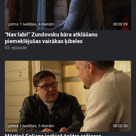
pirms 1 nedēļas, 4 dienām
00:03:39
"Nav labi!" Zundovsku bāra atklāšanu
piemeklējušas vairākas ķibeles
65. epizode
pirms 1 nedēļas, 5 dienām
00:02:50