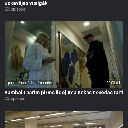
uzkavējas visilgāk
69. epizode
pirms 2 nedēļām, 4 dienām
00:03:04
Kambalu pārim pirms lidojuma nekas nevedas raiti
70. epizode