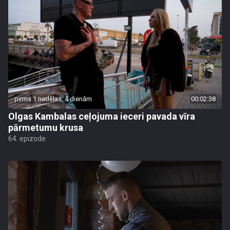
pirms 1 nedēļas, 4 dienām
00:02:38
Olgas Kambalas ceļojuma ieceri pavada vīra
pārmetumu krusa
64. epizode