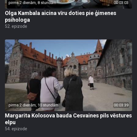
pirms 2 dienām, 8 stundām
00:03:03
Olga Kambala aicina vīru doties pie ģimenes
psihologa
52. epizode
pirms 2 dienām, 10 stundām
00:03:39
Margarita Kolosova bauda Cesvaines pils vēstures
elpu
54. epizode