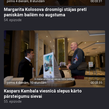
pirms 4 dienām, 8 stundām
00:03:31
Margarita Kolosova drosmīgi stājas pretī
paniskām bailēm no augstuma
54. epizode
pirms 4 dienām, 10 stundām
00:03:35
Kaspars Kambala viesnīcā slepus kārto
pārsteigumu sievai
55. epizode