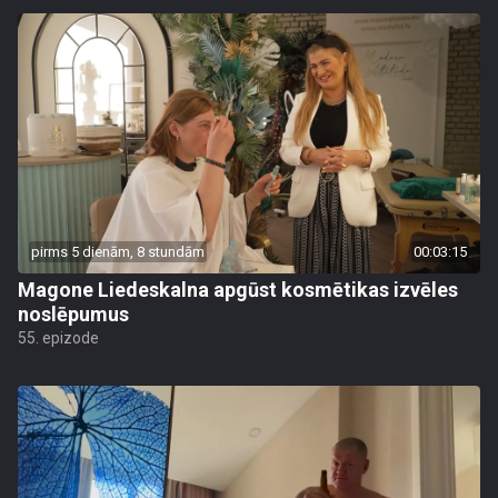
pirms 5 dienām, 8 stundām
00:03:15
Magone Liedeskalna apgūst kosmētikas izvēles
noslēpumus
55. epizode