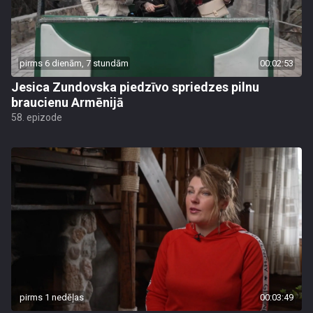
pirms 6 dienām, 7 stundām
00:02:53
Jesica Zundovska piedzīvo spriedzes pilnu
braucienu Armēnijā
58. epizode
pirms 1 nedēļas
00:03:49