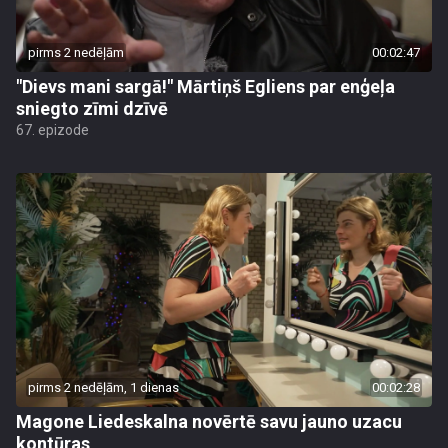
pirms 2 nedēļām
00:02:47
"Dievs mani sargā!" Mārtiņš Egliens par enģeļa
sniegto zīmi dzīvē
67. epizode
pirms 2 nedēļām, 1 dienas
00:02:28
Magone Liedeskalna novērtē savu jauno uzacu
kontūras