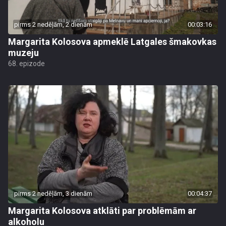
pirms 2 nedēļām, 2 dienām
00:03:16
Margarita Kolosova apmeklē Latgales šmakovkas
muzeju
68. epizode
pirms 2 nedēļām, 3 dienām
00:04:37
Margarita Kolosova atklāti par problēmām ar
alkoholu