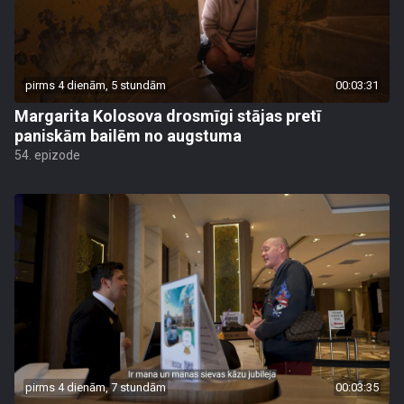
pirms 4 dienām, 5 stundām
00:03:31
Margarita Kolosova drosmīgi stājas pretī
paniskām bailēm no augstuma
54. epizode
pirms 4 dienām, 7 stundām
00:03:35