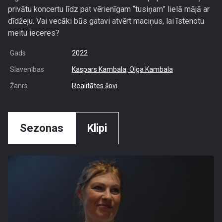
privātu koncertu līdz pat vērienīgam “tusiņam” lielā mājā ar
dīdžeju. Vai vecāki būs gatavi atvērt maciņus, lai īstenotu
meitu ieceres?
Gads
2022
Slavenības
Kaspars Kambala,
Olga Kambala
Žanrs
Realitātes šovi
Sezonas
Klipi