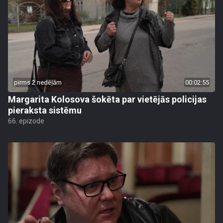
pirms 2 nedēļām
00:02:55
Margarita Kolosova šokēta par vietējās policijas
pieraksta sistēmu
66. epizode