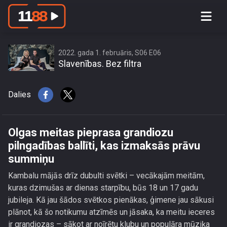
Olgas meitas pieprasa grandiozu
pilngadības ballīti, kas izmaksās prāvu
summiņu
2022. gada 1. februāris, S06 E06
Slavenības. Bez filtra
Dalies
Olgas meitas pieprasa grandiozu
pilngadības ballīti, kas izmaksās prāvu
summiņu
Kambalu mājās drīz dubulti svētki – vecākajām meitām,
kuras dzimušas ar dienas starpību, būs 18 un 17 gadu
jubileja. Kā jau šādos svētkos pienākas, ģimene jau sākusi
plānot, kā šo notikumu atzīmēs un jāsaka, ka meitu ieceres
ir grandiozas – sākot ar noīrētu klubu un populāra mūziķa