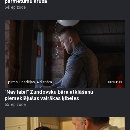
pārmetumu krusa
64. epizode
pirms 1 nedēļas, 4 dienām
00:03:39
"Nav labi!" Zundovsku bāra atklāšanu
piemeklējušas vairākas ķibeles
65. epizode