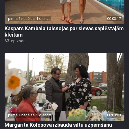
pirms 1 nedēļas, 1 dienas
00:03:17
Kaspars Kambala taisnojas par sievas saplēstajām
kleitām
63. epizode
pirms 1 nedēļas, 2 dienām
00:03:03
Margarita Kolosova izbauda siltu uzņemšanu