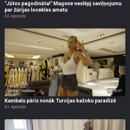
"Jūtos pagodināta!" Magone neslēpj saviļņojumu
par žūrijas locekles amatu
60. epizode
pirms 1 nedēļas
00:03:37
Kambalu pāris nonāk Turcijas kažoku paradīzē
61. epizode