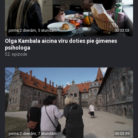
pirms 2 dienām, 5 stundām
00:03:03
Olga Kambala aicina vīru doties pie ģimenes
psihologa
52. epizode
pirms 2 dienām, 7 stundām
00:03:39