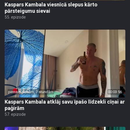
Kaspars Kambala viesnīcā slepus kārto
pārsteigumu sievai
55. epizode
pirms 5 dienām, 7 stundām
00:03:56
Kaspars Kambala atklāj savu īpašo līdzekli cīņai ar
paģirām
57. epizode