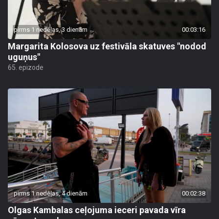
pirms 1 nedēļas, 3 dienām
00:03:16
Margarita Kolosova uz festivāla skatuves "nodod
uguņus"
65. epizode
pirms 1 nedēļas, 4 dienām
00:02:38
Olgas Kambalas ceļojuma ieceri pavada vīra