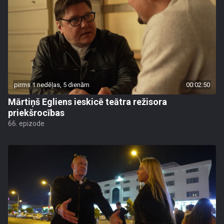
pirms 1 nedēļas, 5 dienām
00:02:50
Mārtiņš Egliens ieskicē teātra režisora
priekšrocības
66. epizode