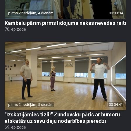
pirms 2 nedēļām, 4 dienām
00:03:04
Kambalu pārim pirms lidojuma nekas nevedas raiti
70. epizode
pirms 2 nedēļām, 5 dienām
00:04:41
"Izskatījāmies tizli!" Zundovsku pāris ar humoru
atskatās uz savu deju nodarbības pieredzi
69. epizode