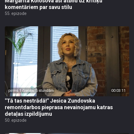
Margarita Kolosova asi atbild uz kritiķu
komentāriem par savu stilu
55. epizode
pirms 1 dienas, 5 stundām
00:03:11
"Tā tas nestrādā!" Jesica Zundovska
remontdarbos pieprasa nevainojamu katras
detaļas izpildījumu
50. epizode