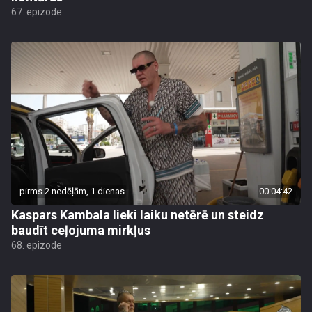
67. epizode
pirms 2 nedēļām, 1 dienas
00:04:42
Kaspars Kambala lieki laiku netērē un steidz
baudīt ceļojuma mirkļus
68. epizode