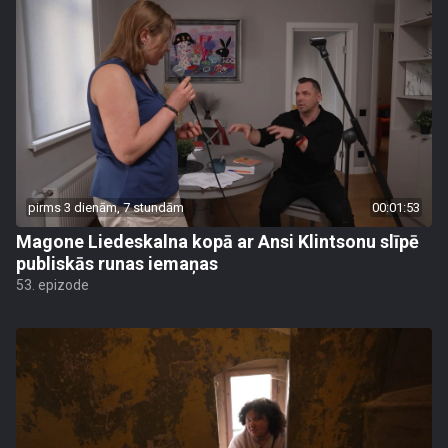
pirms 3 dienām, 7 stundām
00:01:53
Magone Liedeskalna kopā ar Ansi Klintsonu slīpē
publiskās runas iemaņas
53. epizode