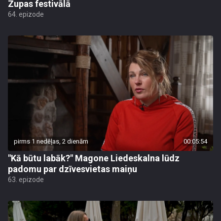
Zupas festivālā
64. epizode
pirms 1 nedēļas, 2 dienām
00:05:54
"Kā būtu labāk?" Magone Liedeskalna lūdz
padomu par dzīvesvietas maiņu
63. epizode