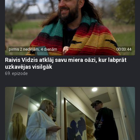
pirms 2 nedēļām, 4 dienām
00:03:44
Raivis Vidzis atklāj savu miera oāzi, kur labprāt
uzkavējas visilgāk
69. epizode