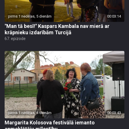
pirms 1 nedēļas, 5 dienām
00:03:14
"Man tā besī!" Kaspars Kambala nav mierā ar
krāpnieku izdarībām Turcijā
67. epizode
pirms 1 nedēļas, 6 dienām
00:03:43
Margarita Kolosova festivālā iemanto
apmeklētāju mīlestību