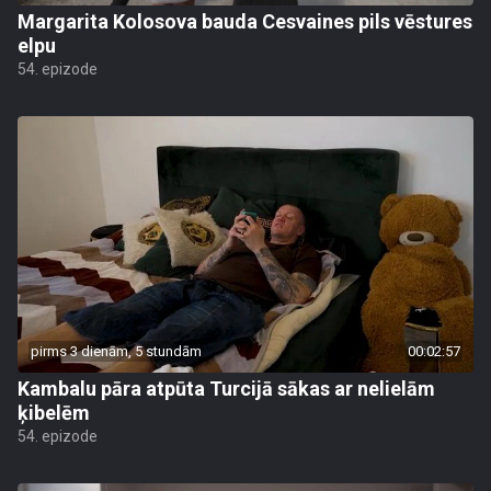
Margarita Kolosova bauda Cesvaines pils vēstures
elpu
54. epizode
pirms 3 dienām, 5 stundām
00:02:57
Kambalu pāra atpūta Turcijā sākas ar nelielām
ķibelēm
54. epizode