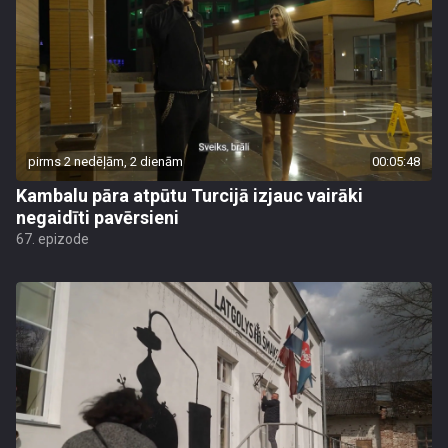
pirms 2 nedēļām, 2 dienām
00:05:48
Kambalu pāra atpūtu Turcijā izjauc vairāki
negaidīti pavērsieni
67. epizode