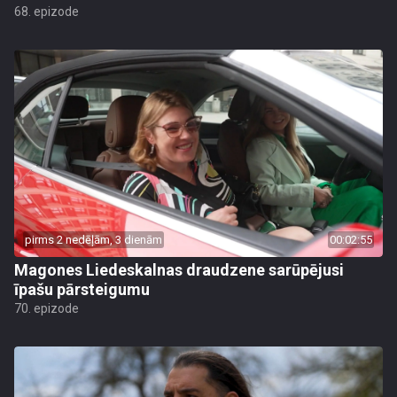
68. epizode
pirms 2 nedēļām, 3 dienām
00:02:55
Magones Liedeskalnas draudzene sarūpējusi
īpašu pārsteigumu
70. epizode