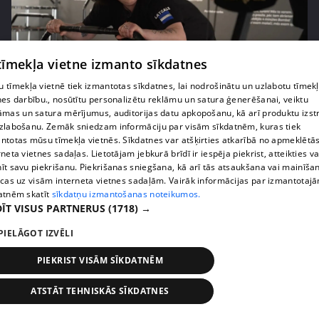
 tīmekļa vietne izmanto sīkdatnes
 tīmekļa vietnē tiek izmantotas sīkdatnes, lai nodrošinātu un uzlabotu tīmek
pirms 2 nedēļām, 6 dienām
00:03:53
nes darbību., nosūtītu personalizētu reklāmu un satura ģenerēšanai, veiktu
āmas un satura mērījumus, auditorijas datu apkopošanu, kā arī produktu izst
Margaritai Kolosovai sporta treniņš sagādā
zlabošanu. Zemāk sniedzam informāciju par visām sīkdatnēm, kuras tiek
pamatīgas galvassāpes
ntotas mūsu tīmekļa vietnēs. Sīkdatnes var atšķirties atkarībā no apmeklētā
69. epizode
rneta vietnes sadaļas. Lietotājam jebkurā brīdī ir iespēja piekrist, atteikties va
īt savu piekrišanu. Piekrišanas sniegšana, kā arī tās atsaukšana vai mainīša
ecas uz visām interneta vietnes sadaļām. Vairāk informācijas par izmantotaj
atnēm skatīt
sīkdatņu izmantošanas noteikumos.
ĪT VISUS PARTNERUS
(1718) →
PIELĀGOT IZVĒLI
PIEKRIST VISĀM SĪKDATNĒM
ATSTĀT TEHNISKĀS SĪKDATNES