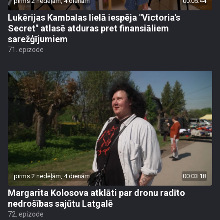
pirms 2 nedēļām, 4 dienām
00:05:44
Lukērijas Kambalas lielā iespēja "Victoria's
Secret" atlasē atduras pret finansiāliem
sarežģījumiem
71. epizode
pirms 2 nedēļām, 4 dienām
00:03:18
Margarita Kolosova atklāti par dronu radīto
nedrošības sajūtu Latgalē
72. epizode