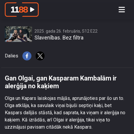
Gan Olgai, gan Kasparam Kambalām
ir alerģija no kaķiem
2025. gada 26. februāris, S12 E22
Slavenības. Bez filtra
Dalies
Gan Olgai, gan Kasparam Kambalām ir
alerģija no kaķiem
Olga un Kapars laiskojas mājās, aprunājoties par šo un to.
Olga atklāja, ka savulaik viņai bijuši septiņi kaķi, bet
Kaspars dalījās stāstā, kad saprata, ka viņam ir alerģija no
kaķiem. Kā izrādās, arī Olgai ir alerģija, tikai viņa to
uzzinājusi pavisam citādāk nekā Kaspars.