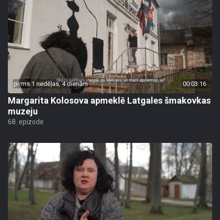
pirms 1 nedēļas, 4 dienām
00:03:16
Margarita Kolosova apmeklē Latgales šmakovkas
muzeju
68. epizode