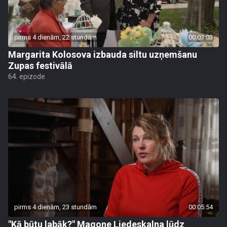
pirms 4 dienām, 22 stundām
00:03:03
Margarita Kolosova izbauda siltu uzņemšanu
Zupas festivālā
64. epizode
pirms 4 dienām, 23 stundām
00:05:54
"Kā būtu labāk?" Magone Liedeskalna lūdz