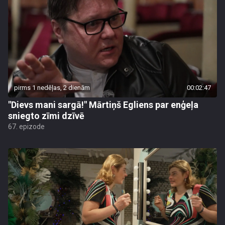
pirms 1 nedēļas, 2 dienām
00:02:47
"Dievs mani sargā!" Mārtiņš Egliens par enģeļa
sniegto zīmi dzīvē
67. epizode