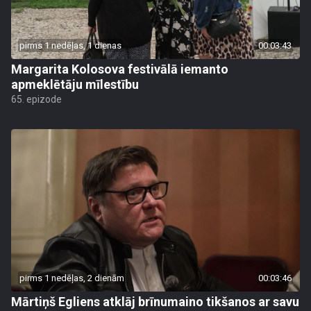
pirms 1 nedēļas, 1 dienas
00:03:43
Margarita Kolosova festivālā iemanto
apmeklētāju mīlestību
65. epizode
pirms 1 nedēļas, 2 dienām
00:03:46
Mārtiņš Egliens atklāj brīnumaino tikšanos ar savu