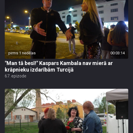
pirms 1 nedēļas
00:03:14
"Man tā besī!" Kaspars Kambala nav mierā ar
krāpnieku izdarībām Turcijā
67. epizode