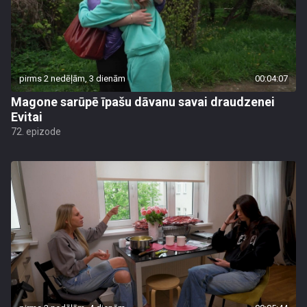
pirms 2 nedēļām, 3 dienām
00:04:07
Magone sarūpē īpašu dāvanu savai draudzenei
Evitai
72. epizode