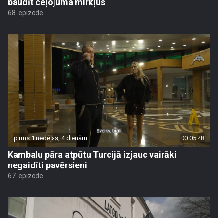
baudīt ceļojuma mirkļus
68. epizode
pirms 1 nedēļas, 4 dienām
00:05:48
Kambalu pāra atpūtu Turcijā izjauc vairāki
negaidīti pavērsieni
67. epizode