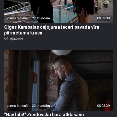
pirms 6 dienām, 22 stundām
00:02:38
Olgas Kambalas ceļojuma ieceri pavada vīra
pārmetumu krusa
64. epizode
pirms 6 dienām, 23 stundām
00:03:39
"Nav labi!" Zundovsku bāra atklāšanu