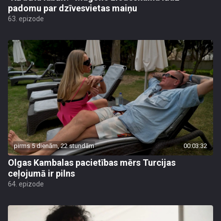
padomu par dzīvesvietas maiņu
63. epizode
pirms 5 dienām, 22 stundām
00:03:32
Olgas Kambalas pacietības mērs Turcijas
ceļojumā ir pilns
64. epizode