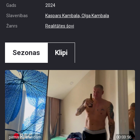
Gads
2024
Slavenības
Kaspars Kambala,
Olga Kambala
Žanrs
Realitātes šovi
Sezonas
Klipi
pirms 23 stundām
00:03:56