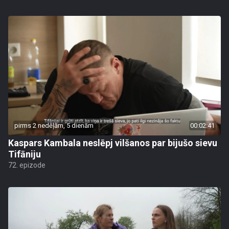
pirms 2 nedēļām, 5 dienām
00:02:41
Kaspars Kambala neslēpj vilšanos par bijušo sievu
Tifāniju
72. epizode