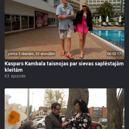
pirms 3 dienām, 23 stundām
00:03:17
Kaspars Kambala taisnojas par sievas saplēstajām
kleitām
63. epizode