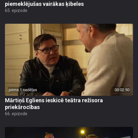
piemeklējušas vairākas ķibeles
65. epizode
pirms 1 nedēļas
00:02:50
Mārtiņš Egliens ieskicē teātra režisora
priekšrocības
66. epizode