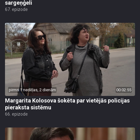
sargeņģeli
67. epizode
pirms 1 nedēļas, 2 dienām
00:02:55
Margarita Kolosova šokēta par vietējās policijas
pieraksta sistēmu
66. epizode