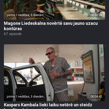
pirms 1 nedēļas, 3 dienām
00:02:28
Magone Liedeskalna novērtē savu jauno uzacu
kontūras
67. epizode
pirms 1 nedēļas, 3 dienām
00:04:42
Kaspars Kambala lieki laiku netērē un steidz