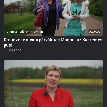
pirms 2 nedēļām, 5 dienām
00:04:02
Draudzene aicina pārvākties Magoni uz Kurzemes
pusi
73. epizode