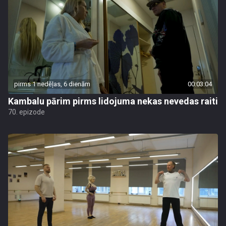
pirms 1 nedēļas, 6 dienām
00:03:04
Kambalu pārim pirms lidojuma nekas nevedas raiti
70. epizode