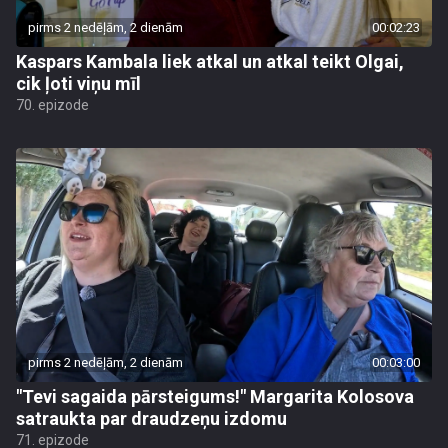
pirms 2 nedēļām, 2 dienām
00:02:23
Kaspars Kambala liek atkal un atkal teikt Olgai,
cik ļoti viņu mīl
70. epizode
pirms 2 nedēļām, 2 dienām
00:03:00
"Tevi sagaida pārsteigums!" Margarita Kolosova
satraukta par draudzeņu izdomu
71. epizode