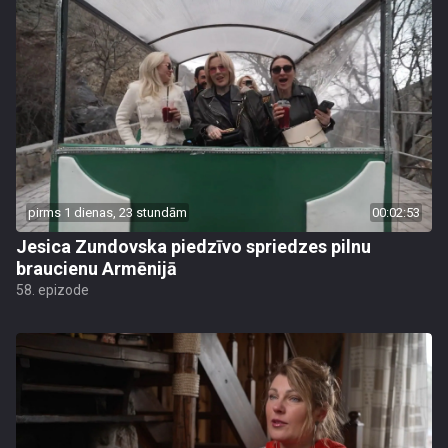
pirms 1 dienas, 23 stundām
00:02:53
Jesica Zundovska piedzīvo spriedzes pilnu
braucienu Armēnijā
58. epizode