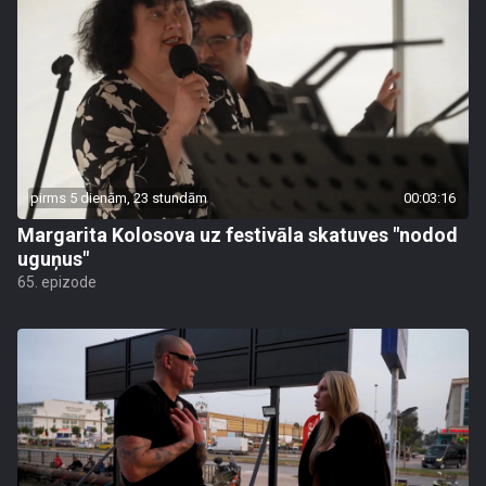
pirms 5 dienām, 23 stundām
00:03:16
Margarita Kolosova uz festivāla skatuves "nodod
uguņus"
65. epizode