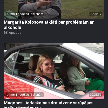
pirms 1 nedēļas, 5 dienām
00:04:37
Margarita Kolosova atklāti par problēmām ar
alkoholu
68. epizode
pirms 1 nedēļas, 5 dienām
00:02:55
Magones Liedeskalnas draudzene sarūpējusi