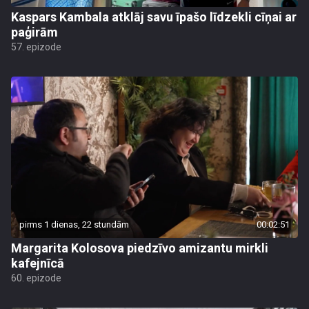
Kaspars Kambala atklāj savu īpašo līdzekli cīņai ar
paģirām
57. epizode
pirms 1 dienas, 22 stundām
00:02:51
Margarita Kolosova piedzīvo amizantu mirkli
kafejnīcā
60. epizode