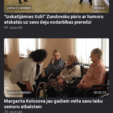
pirms 2 nedēļām
00:04:41
"Izskatījāmies tizli!" Zundovsku pāris ar humoru
atskatās uz savu deju nodarbības pieredzi
69. epizode
pirms 2 nedēļām
00:03:15
Margarita Kolosova jau gadiem velta savu laiku
senioru atbalstam
70. epizode