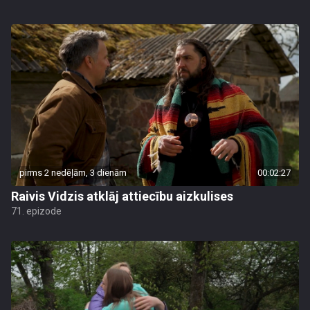
pirms 2 nedēļām, 3 dienām
00:02:27
Raivis Vidzis atklāj attiecību aizkulises
71. epizode