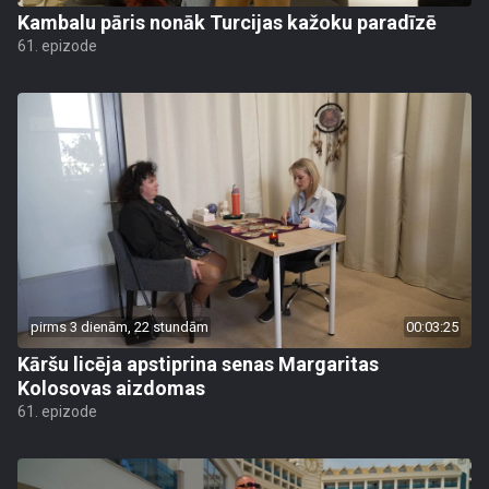
Kambalu pāris nonāk Turcijas kažoku paradīzē
61. epizode
pirms 3 dienām, 22 stundām
00:03:25
Kāršu licēja apstiprina senas Margaritas
Kolosovas aizdomas
61. epizode