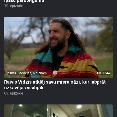
īpašu pārsteigumu
70. epizode
pirms 1 nedēļas, 6 dienām
00:03:44
Raivis Vidzis atklāj savu miera oāzi, kur labprāt
uzkavējas visilgāk
69. epizode