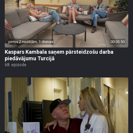
pirms 2 nedēļām, 1 dienas
00:03:50
Kaspars Kambala saņem pārsteidzošu darba
piedāvājumu Turcijā
68. epizode