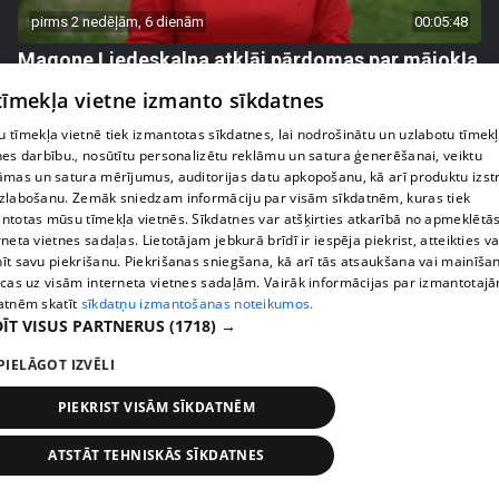
pirms 2 nedēļām, 6 dienām
00:05:48
Magone Liedeskalna atklāj pārdomas par mājokļa
pārdošanu
 tīmekļa vietne izmanto sīkdatnes
72. epizode
 tīmekļa vietnē tiek izmantotas sīkdatnes, lai nodrošinātu un uzlabotu tīmek
nes darbību., nosūtītu personalizētu reklāmu un satura ģenerēšanai, veiktu
āmas un satura mērījumus, auditorijas datu apkopošanu, kā arī produktu izst
zlabošanu. Zemāk sniedzam informāciju par visām sīkdatnēm, kuras tiek
ntotas mūsu tīmekļa vietnēs. Sīkdatnes var atšķirties atkarībā no apmeklētā
rneta vietnes sadaļas. Lietotājam jebkurā brīdī ir iespēja piekrist, atteikties va
īt savu piekrišanu. Piekrišanas sniegšana, kā arī tās atsaukšana vai mainīša
ecas uz visām interneta vietnes sadaļām. Vairāk informācijas par izmantotaj
atnēm skatīt
sīkdatņu izmantošanas noteikumos.
ĪT VISUS PARTNERUS
(1718) →
PIELĀGOT IZVĒLI
pirms 2 nedēļām, 6 dienām
00:04:25
PIEKRIST VISĀM SĪKDATNĒM
Jesica Zundovska neslēpj mammas pārmetumus
par izlaistajām tautas deju nodarbības bērnībā
ATSTĀT TEHNISKĀS SĪKDATNES
73. epizode