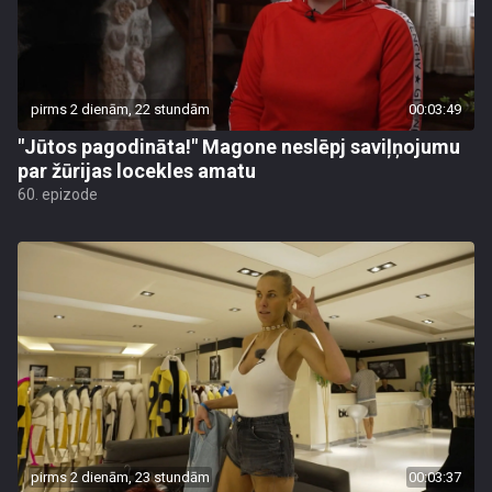
pirms 2 dienām, 22 stundām
00:03:49
"Jūtos pagodināta!" Magone neslēpj saviļņojumu
par žūrijas locekles amatu
60. epizode
pirms 2 dienām, 23 stundām
00:03:37