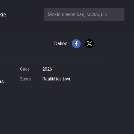
kie
Meklē slavenības, šovus, u.c.
pārvākšanos
Dalies
Gads
2026
Žanrs
Realitātes šovi
as