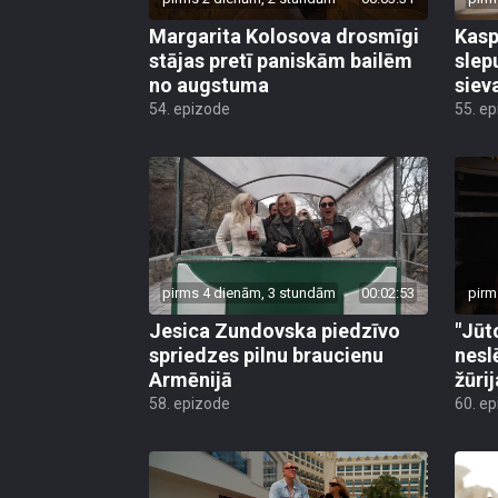
Margarita Kolosova drosmīgi
Kasp
stājas pretī paniskām bailēm
slep
no augstuma
siev
54. epizode
55. e
pirms 4 dienām, 3 stundām
00:02:53
pirm
Jesica Zundovska piedzīvo
"Jūt
spriedzes pilnu braucienu
nesl
Armēnijā
žūri
58. epizode
60. e