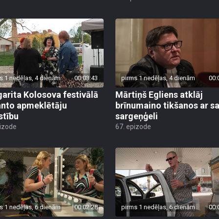
s 1 nedēļas, 4 dienām
00:03:43
pirms 1 nedēļas, 4 dienām
00:
arita Kolosova festivālā
Mārtiņš Egliens atklāj
nto apmeklētāju
brīnumaino tikšanos ar s
stību
sargeņģeli
pizode
67. epizode
s 1 nedēļas, 6 dienām
00:02:28
pirms 1 nedēļas, 6 dienām
00: