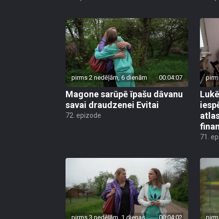
pirms 2 nedēļām, 6 dienām
00:04:07
pirm
Magone sarūpē īpašu dāvanu
Lukē
savai draudzenei Evitai
iesp
atla
72. epizode
fina
71. e
pirms 3 nedēļām, 1 dienas
00:04:02
pirm