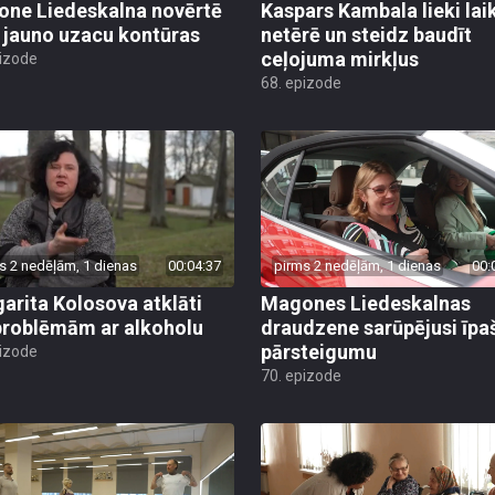
ne Liedeskalna novērtē
Kaspars Kambala lieki lai
 jauno uzacu kontūras
netērē un steidz baudīt
ceļojuma mirkļus
pizode
68. epizode
s 2 nedēļām, 1 dienas
00:04:37
pirms 2 nedēļām, 1 dienas
00:
arita Kolosova atklāti
Magones Liedeskalnas
problēmām ar alkoholu
draudzene sarūpējusi īpa
pārsteigumu
pizode
70. epizode