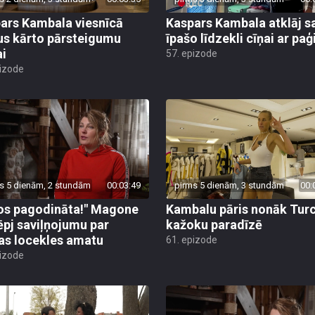
ars Kambala viesnīcā
Kaspars Kambala atklāj s
us kārto pārsteigumu
īpašo līdzekli cīņai ar pa
ai
57. epizode
pizode
s 5 dienām, 2 stundām
00:03:49
pirms 5 dienām, 3 stundām
00:
os pagodināta!" Magone
Kambalu pāris nonāk Turc
ēpj saviļņojumu par
kažoku paradīzē
jas locekles amatu
61. epizode
pizode