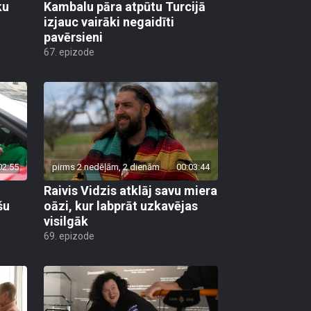
ku
Kambalu pāra atpūtu Turcijā
izjauc vairāki negaidīti
pavērsieni
67. epizode
02:55
pirms 2 nedēļām, 2 dienām
00:03:44
Raivis Vidzis atklāj savu miera
šu
oāzi, kur labprāt uzkavējas
visilgāk
69. epizode