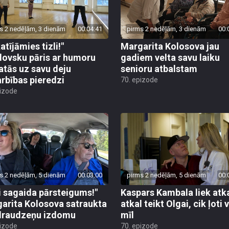
s 2 nedēļām, 3 dienām
00:04:41
pirms 2 nedēļām, 3 dienām
00:
atījāmies tizli!"
Margarita Kolosova jau
ovsku pāris ar humoru
gadiem velta savu laiku
atās uz savu deju
senioru atbalstam
rbības pieredzi
70. epizode
pizode
s 2 nedēļām, 5 dienām
00:03:00
pirms 2 nedēļām, 5 dienām
00:
i sagaida pārsteigums!"
Kaspars Kambala liek atk
arita Kolosova satraukta
atkal teikt Olgai, cik ļoti 
draudzeņu izdomu
mīl
pizode
70. epizode