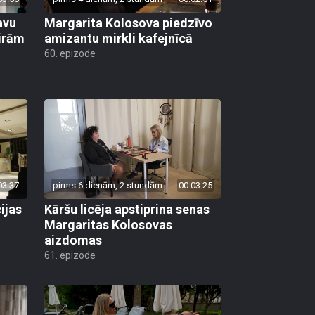
avu
Margarita Kolosova piedzīvo
ģirām
amizantu mirkli kafejnīcā
60. epizode
03:37
pirms 6 dienām, 2 stundām
00:03:25
ijas
Kāršu licēja apstiprina senas
Margaritas Kolosovas
aizdomas
61. epizode