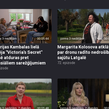
s 3 nedēļām
00:05:44
pirms 3 nedēļām
00:
rijas Kambalas lielā
Margarita Kolosova atklā
ēja "Victoria's Secret"
par dronu radīto nedrošī
sē atduras pret
sajūtu Latgalē
nsiāliem sarežģījumiem
72. epizode
pizode
s 3 nedēļām, 2 dienām
00:05:48
pirms 3 nedēļām, 2 dienām
00: