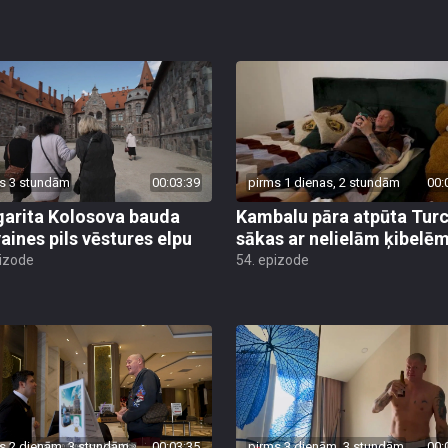
s 3 stundām
00:03:39
pirms 1 dienas, 2 stundām
00:
arita Kolosova bauda
Kambalu pāra atpūta Turc
aines pils vēstures elpu
sākas ar nelielām ķibelē
pizode
54. epizode
s 2 dienām, 3 stundām
00:03:35
pirms 3 dienām, 3 stundām
00: