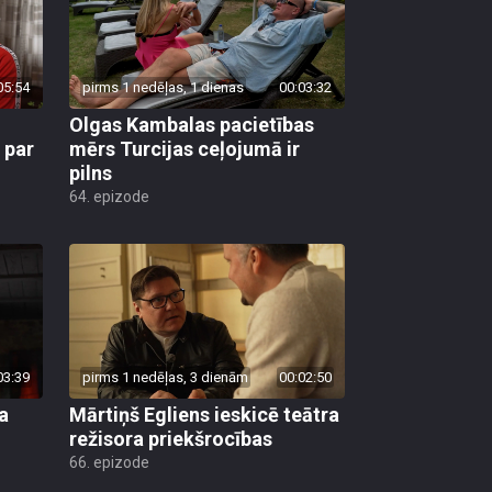
05:54
pirms 1 nedēļas, 1 dienas
00:03:32
Olgas Kambalas pacietības
 par
mērs Turcijas ceļojumā ir
pilns
64. epizode
03:39
pirms 1 nedēļas, 3 dienām
00:02:50
a
Mārtiņš Egliens ieskicē teātra
režisora priekšrocības
66. epizode