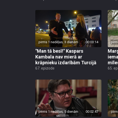
pirms 1 nedēļas, 3 dienām
00:03:14
pirm
"Man tā besī!" Kaspars
Marg
Kambala nav mierā ar
iema
krāpnieku izdarībām Turcijā
mīle
67. epizode
65. e
pirms 1 nedēļas, 5 dienām
00:02:47
pirm