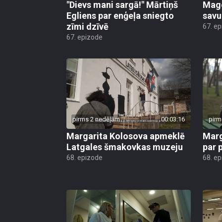
"Dievs mani sargā!" Mārtiņš
Mago
Egliens par enģeļa sniegto
savu
zīmi dzīvē
67. e
67. epizode
pirms 2 nedēļām
00:03:16
pirm
Margarita Kolosova apmeklē
Marg
Latgales šmakovkas muzeju
par 
68. epizode
68. e