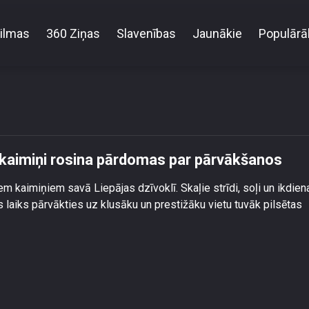
ilmas
360 Ziņas
Slavenības
Jaunākie
Populārā
ndovskai trokšņainie kaimiņi rosina pārdomas par 
 kaimiņi rosina pārdomas par pārvākšanos
em kaimiņiem savā Liepājas dzīvoklī. Skaļie strīdi, soļi un ikdien
 laiks pārvākties uz klusāku un prestižāku vietu tuvāk pilsētas