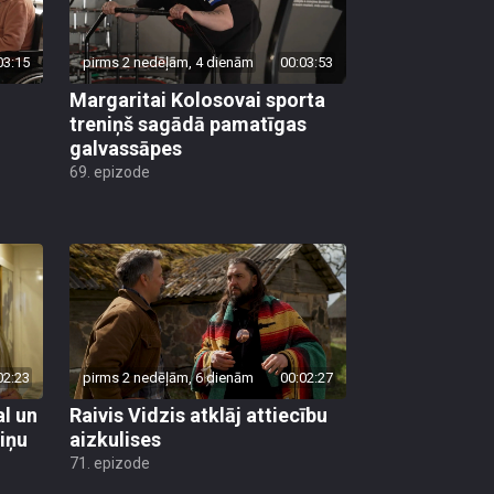
03:15
pirms 2 nedēļām, 4 dienām
00:03:53
Margaritai Kolosovai sporta
treniņš sagādā pamatīgas
galvassāpes
69. epizode
02:23
pirms 2 nedēļām, 6 dienām
00:02:27
al un
Raivis Vidzis atklāj attiecību
viņu
aizkulises
71. epizode