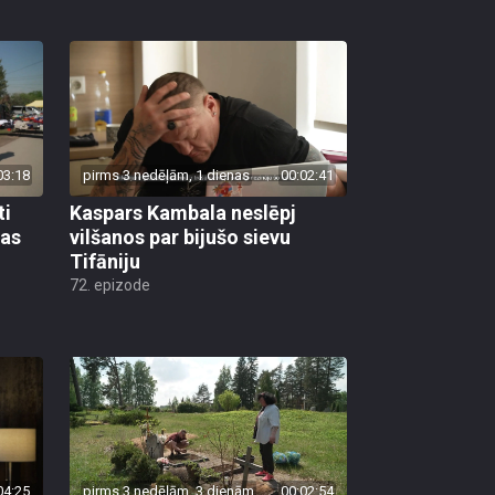
03:18
pirms 3 nedēļām, 1 dienas
00:02:41
ti
Kaspars Kambala neslēpj
bas
vilšanos par bijušo sievu
Tifāniju
72. epizode
04:25
pirms 3 nedēļām, 3 dienām
00:02:54