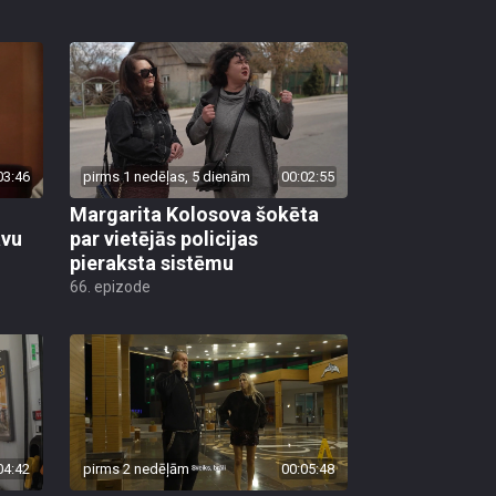
03:46
pirms 1 nedēļas, 5 dienām
00:02:55
Margarita Kolosova šokēta
avu
par vietējās policijas
pieraksta sistēmu
66. epizode
04:42
pirms 2 nedēļām
00:05:48