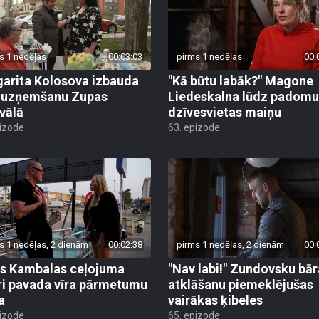
s 1 nedēļas
00:03:03
pirms 1 nedēļas
00:
arita Kolosova izbauda
"Kā būtu labāk?" Magone
u uzņemšanu Zupas
Liedeskalna lūdz padomu
ivālā
dzīvesvietas maiņu
pizode
63. epizode
s 1 nedēļas, 2 dienām
00:02:38
pirms 1 nedēļas, 2 dienām
00:
s Kambalas ceļojuma
"Nav labi!" Zundovsku bār
ri pavada vīra pārmetumu
atklāšanu piemeklējušas
a
vairākas ķibeles
pizode
65. epizode