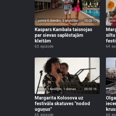
pirms 6 dienām, 3 stundām
00:03:17
pirm
Kaspars Kambala taisnojas
Marg
par sievas saplēstajām
silt
kleitām
fest
63. epizode
64. e
pirms 1 nedēļas, 1 dienas
00:03:16
pirm
Margarita Kolosova uz
Olga
festivāla skatuves "nodod
iece
uguņus"
krus
65. epizode
64. e