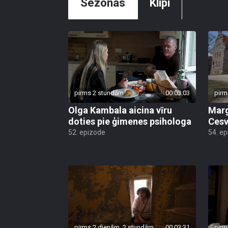
Sezonas
Klipi
pirms 2 stundām
00:03:03
pirm
Olga Kambala aicina vīru
Marg
doties pie ģimenes psihologa
Cesv
52. epizode
54. e
pirms 2 dienām, 2 stundām
00:03:31
pirm