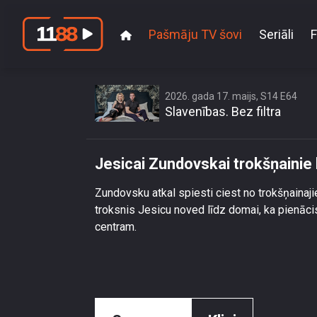
Pašmāju TV šovi
Seriāli
F
Jesicai Zu
2026. gada 17. maijs, S14 E64
Slavenības. Bez filtra
Jesicai Zundovskai trokšņainie
Zundovsku atkal spiesti ciest no trokšņainaji
troksnis Jesicu noved līdz domai, ka pienācis
centram.