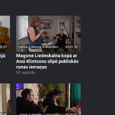
02:57
pirms 1 dienas, 3 stundām
00:01:53
ijā
Magone Liedeskalna kopā ar
m
Ansi Klintsonu slīpē publiskās
runas iemaņas
53. epizode
03:56
pirms 4 dienām, 2 stundām
00:02:51