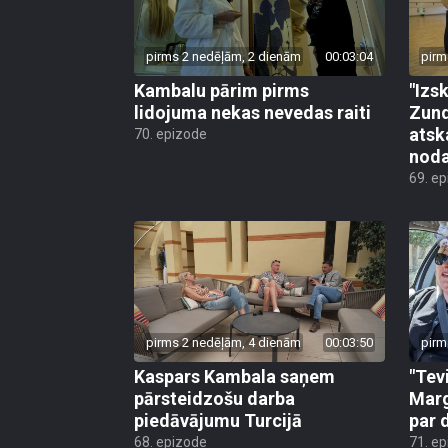
pirms 2 nedēļām, 2 dienām
00:03:04
pirm
Kambalu pārim pirms
"Izsk
lidojuma nekas nevedas raiti
Zund
atsk
70. epizode
noda
69. e
pirms 2 nedēļām, 4 dienām
00:03:50
pirm
Kaspars Kambala saņem
"Tev
pārsteidzošu darba
Marg
piedāvājumu Turcijā
par 
68. epizode
71. e