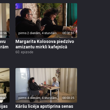
03:56
pirms 2 dienām, 4 stundām
00:02:51
avu
Margarita Kolosova piedzīvo
ģirām
amizantu mirkli kafejnīcā
60. epizode
03:37
pirms 4 dienām, 4 stundām
00:03:25
ijas
Kāršu licēja apstiprina senas