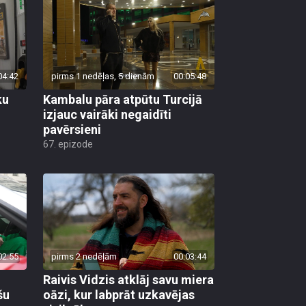
04:42
pirms 1 nedēļas, 5 dienām
00:05:48
ku
Kambalu pāra atpūtu Turcijā
izjauc vairāki negaidīti
pavērsieni
67. epizode
02:55
pirms 2 nedēļām
00:03:44
Raivis Vidzis atklāj savu miera
šu
oāzi, kur labprāt uzkavējas