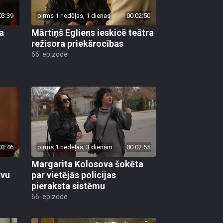
03:39
pirms 1 nedēļas, 1 dienas
00:02:50
a
Mārtiņš Egliens ieskicē teātra
režisora priekšrocības
66. epizode
03:46
pirms 1 nedēļas, 3 dienām
00:02:55
Margarita Kolosova šokēta
avu
par vietējās policijas
pieraksta sistēmu
66. epizode