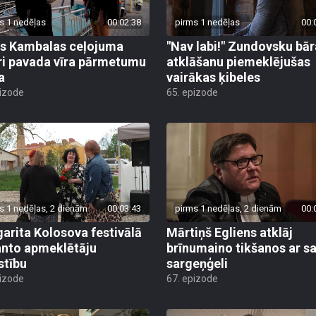
s 1 nedēļas
00:02:38
pirms 1 nedēļas
00:
s Kambalas ceļojuma
"Nav labi!" Zundovsku bār
ri pavada vīra pārmetumu
atklāšanu piemeklējušas
a
vairākas ķibeles
pizode
65. epizode
s 1 nedēļas, 2 dienām
00:03:43
pirms 1 nedēļas, 2 dienām
00:
arita Kolosova festivālā
Mārtiņš Egliens atklāj
nto apmeklētāju
brīnumaino tikšanos ar s
stību
sargeņģeli
pizode
67. epizode