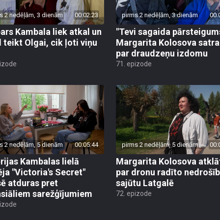
s 2 nedēļām, 3 dienām
00:02:23
pirms 2 nedēļām, 3 dienām
00:
ars Kambala liek atkal un
"Tevi sagaida pārsteigum
 teikt Olgai, cik ļoti viņu
Margarita Kolosova satr
par draudzeņu izdomu
pizode
71. epizode
s 2 nedēļām, 5 dienām
00:05:44
pirms 2 nedēļām, 5 dienām
00:
rijas Kambalas lielā
Margarita Kolosova atklā
ēja "Victoria's Secret"
par dronu radīto nedrošī
sē atduras pret
sajūtu Latgalē
nsiāliem sarežģījumiem
72. epizode
pizode