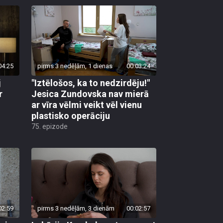
04:25
pirms 3 nedēļām, 1 dienas
00:03:24
j
"Iztēlošos, ka to nedzirdēju!"
r
Jesica Zundovska nav mierā
ar vīra vēlmi veikt vēl vienu
plastisko operāciju
75. epizode
02:59
pirms 3 nedēļām, 3 dienām
00:02:57