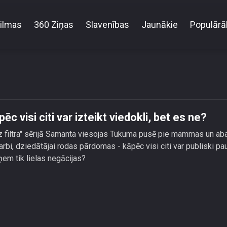
ilmas
360 Ziņas
Slavenības
Jaunākie
Populārā
na nesaprašanā - kāpēc visi citi var izteikt viedokli,
 visi citi var izteikt viedokli, bet es ne?
ez filtra" sērijā Samanta viesojas Tukuma pusē pie mammas un ab
arbi, dziedātājai rodas pārdomas - kāpēc visi citi var publiski pa
ņem tik lielas negācijas?