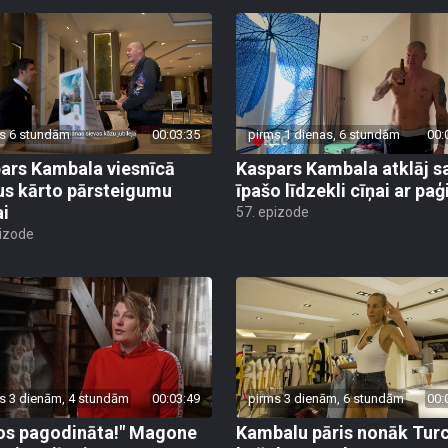
s 6 stundām
00:03:35
pirms 1 dienas, 6 stundām
00:
ars Kambala viesnīcā
Kaspars Kambala atklāj s
us kārto pārsteigumu
īpašo līdzekli cīņai ar pa
ai
57. epizode
pizode
s 3 dienām, 4 stundām
00:03:49
pirms 3 dienām, 6 stundām
00:
os pagodināta!" Magone
Kambalu pāris nonāk Turc