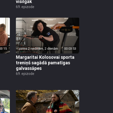
visilgāk
69. epizode
03:15
pirms 2 nedēļām, 2 dienām
00:03:53
Margaritai Kolosovai sporta
treniņš sagādā pamatīgas
galvassāpes
69. epizode