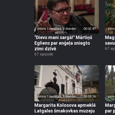
pirms 1 nedēļas, 3 dienām
00:02:47
pirm
"Dievs mani sargā!" Mārtiņš
Mago
Egliens par enģeļa sniegto
savu
zīmi dzīvē
67. e
67. epizode
pirms 1 nedēļas, 5 dienām
00:03:16
pirm
Margarita Kolosova apmeklē
Marg
Latgales šmakovkas muzeju
par 