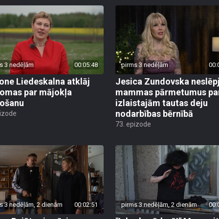
s 3 nedēļām
00:05:48
pirms 3 nedēļām
00:
ne Liedeskalna atklāj
Jesica Zundovska neslēp
omas par mājokļa
mammas pārmetumus pa
došanu
izlaistajām tautas deju
nodarbības bērnībā
pizode
73. epizode
s 3 nedēļām, 2 dienām
00:02:51
pirms 3 nedēļām, 2 dienām
00: