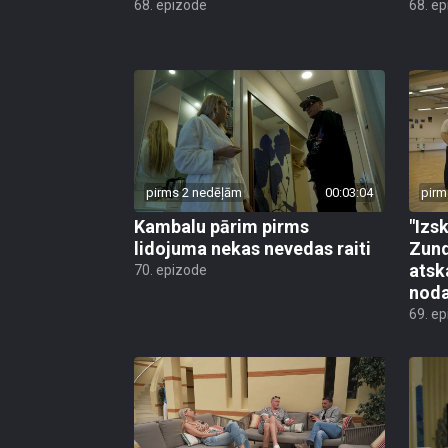
68. epizode
68. e
pirms 2 nedēļām
00:03:04
pirm
Kambalu pārim pirms
"Izsk
lidojuma nekas nevedas raiti
Zund
atsk
70. epizode
noda
69. e