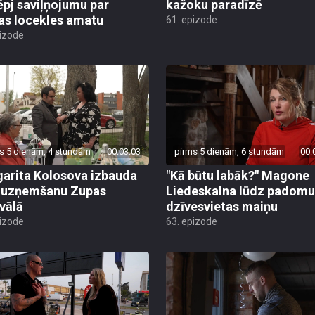
ēpj saviļņojumu par
kažoku paradīzē
jas locekles amatu
61. epizode
pizode
s 5 dienām, 4 stundām
00:03:03
pirms 5 dienām, 6 stundām
00:
arita Kolosova izbauda
"Kā būtu labāk?" Magone
u uzņemšanu Zupas
Liedeskalna lūdz padomu
ivālā
dzīvesvietas maiņu
pizode
63. epizode