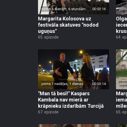
pirms 6 dienām, 6 stundām
00:03:16
pirm
Margarita Kolosova uz
Olga
festivāla skatuves "nodod
iece
uguņus"
krus
65. epizode
64. e
pirms 1 nedēļas, 1 dienas
00:03:14
pirm
"Man tā besī!" Kaspars
Marg
Kambala nav mierā ar
iema
krāpnieku izdarībām Turcijā
mīle
67. epizode
65. e