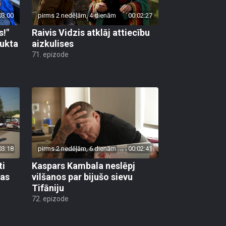
03:00
pirms 2 nedēļām, 4 dienām
00:02:27
s!"
Raivis Vidzis atklāj attiecību
aukta
aizkulises
71. epizode
03:18
pirms 2 nedēļām, 6 dienām
00:02:41
ti
Kaspars Kambala neslēpj
bas
vilšanos par bijušo sievu
Tifāniju
72. epizode