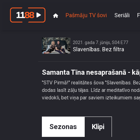
Pašmāju TV šovi
Seriāli
F
Samanta Tī
2021. gada 7. jūnijs, S04 E77
Slavenības. Bez filtra
Samanta Tīna nesaprašanā - kāpēc
"STV Pirmā!" realitātes šova "Slavenības. B
dodas lasīt zāļu tējas. Līdz ar meditatīvo nod
viedokli, bet viņa par saviem izteikumiem sa
Sezonas
Klipi