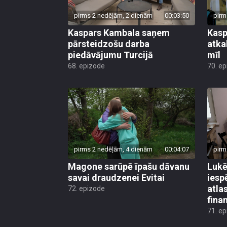
pirms 2 nedēļām, 2 dienām
00:03:50
pirm
Kaspars Kambala saņem
Kasp
pārsteidzošu darba
atkal
piedāvājumu Turcijā
mīl
68. epizode
70. e
pirms 2 nedēļām, 4 dienām
00:04:07
pirm
Magone sarūpē īpašu dāvanu
Lukē
savai draudzenei Evitai
iesp
atla
72. epizode
fina
71. e