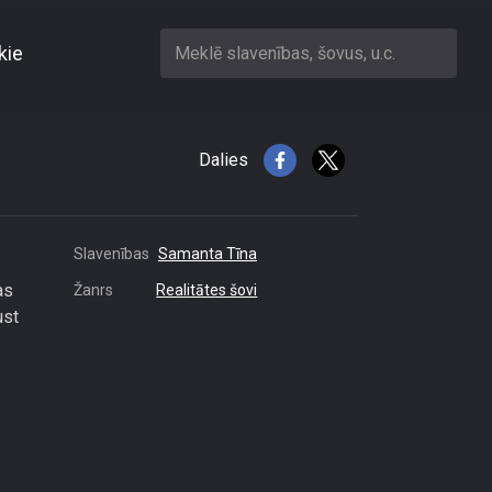
kie
Meklē slavenības, šovus, u.c.
 bet es ne?
Dalies
Slavenības
Samanta Tīna
as
Žanrs
Realitātes šovi
ust