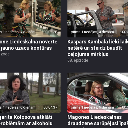
s 1 nedēļas, 4 dienām
00:02:28
pirms 1 nedēļas, 4 dienām
00:
ne Liedeskalna novērtē
Kaspars Kambala lieki lai
 jauno uzacu kontūras
netērē un steidz baudīt
ceļojuma mirkļus
pizode
68. epizode
s 1 nedēļas, 6 dienām
00:04:37
pirms 1 nedēļas, 6 dienām
00:
arita Kolosova atklāti
Magones Liedeskalnas
problēmām ar alkoholu
draudzene sarūpējusi īpa