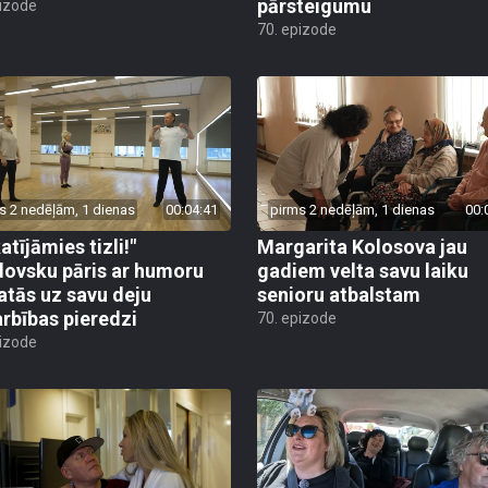
pārsteigumu
pizode
70. epizode
s 2 nedēļām, 1 dienas
00:04:41
pirms 2 nedēļām, 1 dienas
00:
atījāmies tizli!"
Margarita Kolosova jau
ovsku pāris ar humoru
gadiem velta savu laiku
atās uz savu deju
senioru atbalstam
rbības pieredzi
70. epizode
pizode