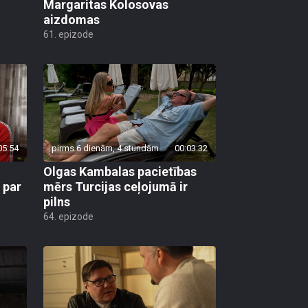
Margaritas Kolosovas
aizdomas
61. epizode
05:54
pirms 6 dienām, 4 stundām
00:03:32
Olgas Kambalas pacietības
 par
mērs Turcijas ceļojumā ir
pilns
64. epizode