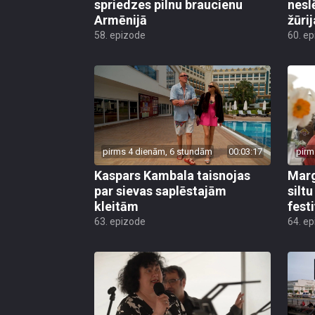
spriedzes pilnu braucienu
nesl
Armēnijā
žūri
58. epizode
60. e
pirms 4 dienām, 6 stundām
00:03:17
pirm
Kaspars Kambala taisnojas
Marg
par sievas saplēstajām
silt
kleitām
fest
63. epizode
64. e