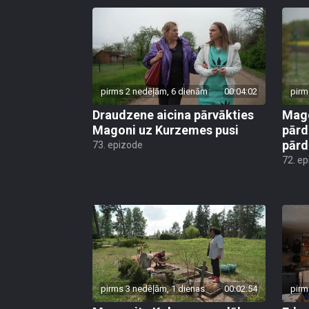
pirms 2 nedēļām, 6 dienām
00:04:02
pirm
Draudzene aicina pārvākties
Mago
Magoni uz Kurzemes pusi
pārd
pār
73. epizode
72. e
pirms 3 nedēļām, 1 dienas
00:02:54
pirm