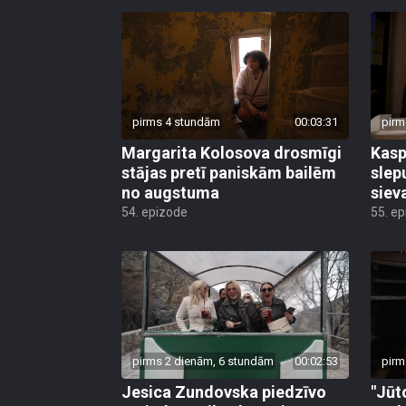
pirms 4 stundām
00:03:31
pirm
Margarita Kolosova drosmīgi
Kasp
stājas pretī paniskām bailēm
slep
no augstuma
siev
54. epizode
55. e
pirms 2 dienām, 6 stundām
00:02:53
pirm
Jesica Zundovska piedzīvo
"Jūt