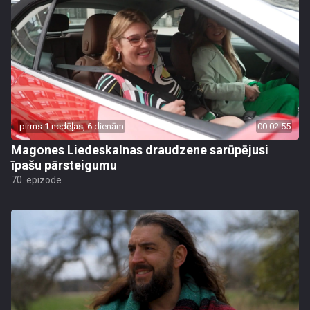
pirms 1 nedēļas, 6 dienām
00:02:55
Magones Liedeskalnas draudzene sarūpējusi
īpašu pārsteigumu
70. epizode