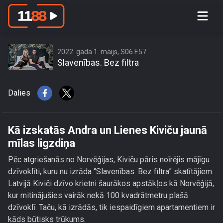
Kā izskatās Andra un Lienes Kiviču
jaunā mīlas ligzdiņa
2022. gada 1. maijs, S06 E57
Slavenības. Bez filtra
Dalies
Kā izskatās Andra un Lienes Kiviču jaunā
mīlas ligzdiņa
Pēc atgriešanās no Norvēģijas, Kiviču pāris noīrējis mājīgu
dzīvoklīti, kuru nu izrāda “Slavenības. Bez filtra” skatītājiem.
Latvijā Kiviči dzīvo krietni šaurākos apstākļos kā Norvēģijā,
kur mitinājušies vairāk nekā 100 kvadrātmetru plašā
dzīvoklī. Taču, kā izrādās, tik iespaidīgiem apartamentiem ir
kāds būtisks trūkums.