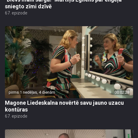
sniegto zīmi dzīvē
67. epizode
pirms 1 nedēļas, 4 dienām
00:02:28
Magone Liedeskalna novērtē savu jauno uzacu
kontūras
67. epizode