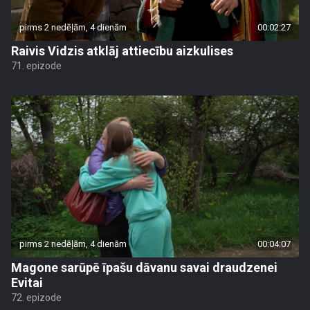
pirms 2 nedēļām, 4 dienām
00:02:27
Raivis Vidzis atklāj attiecību aizkulises
71. epizode
pirms 2 nedēļām, 4 dienām
00:04:07
Magone sarūpē īpašu dāvanu savai draudzenei
Evitai
72. epizode