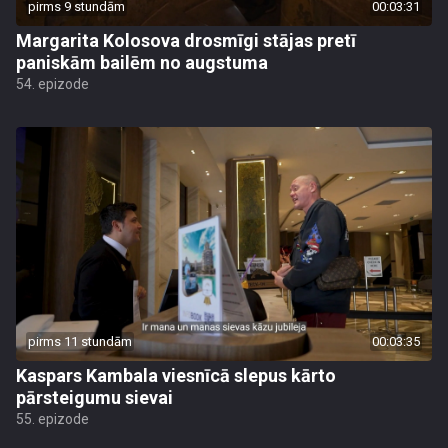
pirms 9 stundām
00:03:31
Margarita Kolosova drosmīgi stājas pretī
paniskām bailēm no augstuma
54. epizode
pirms 11 stundām
00:03:35
Kaspars Kambala viesnīcā slepus kārto
pārsteigumu sievai
55. epizode