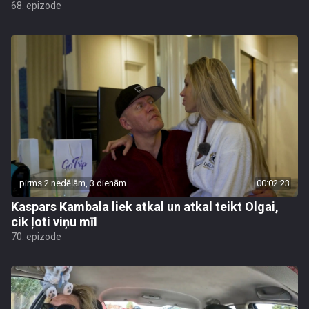
68. epizode
pirms 2 nedēļām, 3 dienām
00:02:23
Kaspars Kambala liek atkal un atkal teikt Olgai,
cik ļoti viņu mīl
70. epizode