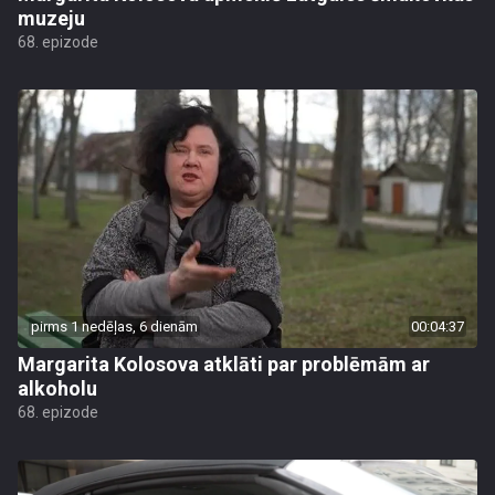
muzeju
68. epizode
pirms 1 nedēļas, 6 dienām
00:04:37
Margarita Kolosova atklāti par problēmām ar
alkoholu
68. epizode