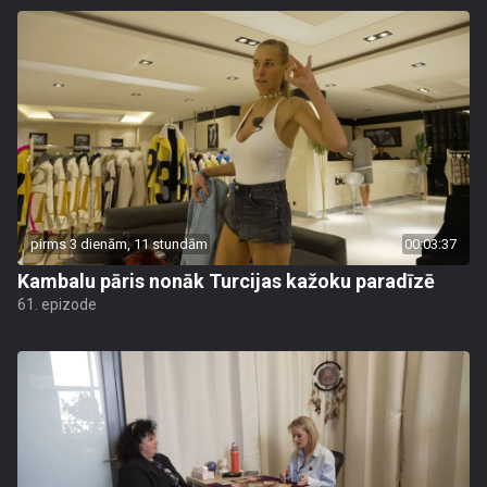
pirms 3 dienām, 11 stundām
00:03:37
Kambalu pāris nonāk Turcijas kažoku paradīzē
61. epizode