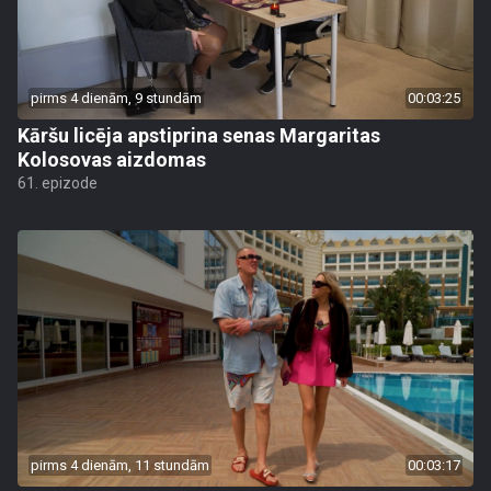
pirms 4 dienām, 9 stundām
00:03:25
Kāršu licēja apstiprina senas Margaritas
Kolosovas aizdomas
61. epizode
pirms 4 dienām, 11 stundām
00:03:17