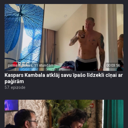
pirms 1 dienas, 11 stundām
00:03:56
Kaspars Kambala atklāj savu īpašo līdzekli cīņai ar
paģirām
57. epizode