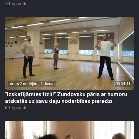
70. epizode
pirms 2 nedēļām, 1 dienas
00:04:41
"Izskatījāmies tizli!" Zundovsku pāris ar humoru
atskatās uz savu deju nodarbības pieredzi
69. epizode