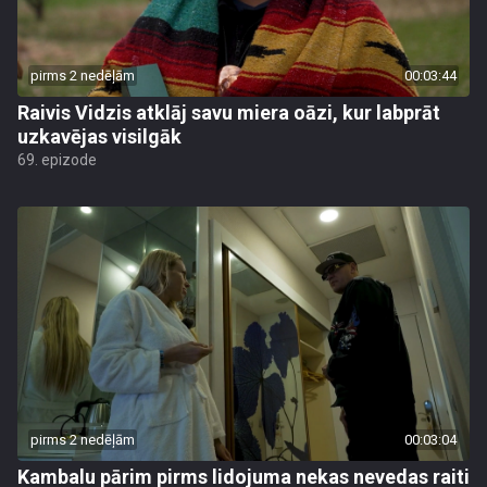
pirms 2 nedēļām
00:03:44
Raivis Vidzis atklāj savu miera oāzi, kur labprāt
uzkavējas visilgāk
69. epizode
pirms 2 nedēļām
00:03:04
Kambalu pārim pirms lidojuma nekas nevedas raiti