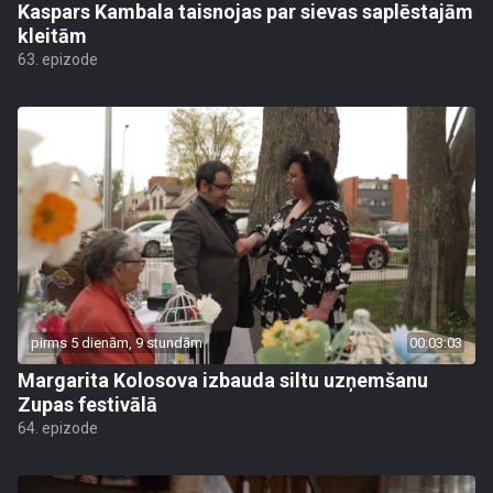
Kaspars Kambala taisnojas par sievas saplēstajām
kleitām
63. epizode
pirms 5 dienām, 9 stundām
00:03:03
Margarita Kolosova izbauda siltu uzņemšanu
Zupas festivālā
64. epizode