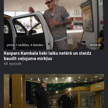
pirms 1 nedēļas, 4 dienām
00:04:42
Kaspars Kambala lieki laiku netērē un steidz
baudīt ceļojuma mirkļus
68. epizode