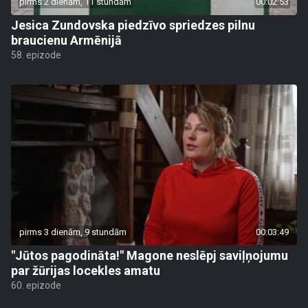
pirms 2 dienām, 11 stundām
00:02:53
Jesica Zundovska piedzīvo spriedzes pilnu
braucienu Armēnijā
58. epizode
pirms 3 dienām, 9 stundām
00:03:49
"Jūtos pagodināta!" Magone neslēpj saviļņojumu
par žūrijas locekles amatu
60. epizode