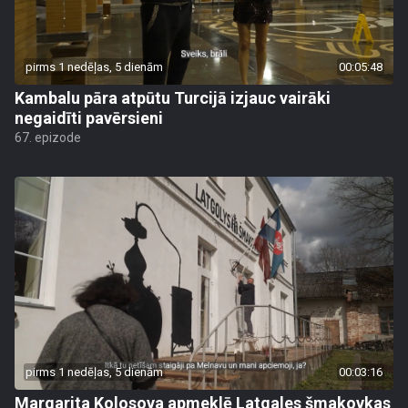
pirms 1 nedēļas, 5 dienām
00:05:48
Kambalu pāra atpūtu Turcijā izjauc vairāki
negaidīti pavērsieni
67. epizode
pirms 1 nedēļas, 5 dienām
00:03:16
Margarita Kolosova apmeklē Latgales šmakovkas