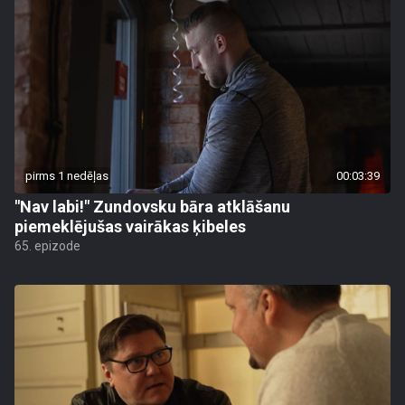
pirms 1 nedēļas
00:03:39
"Nav labi!" Zundovsku bāra atklāšanu
piemeklējušas vairākas ķibeles
65. epizode