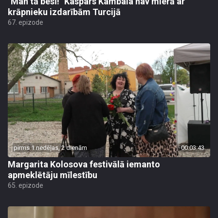
"Man tā besī!" Kaspars Kambala nav mierā ar
krāpnieku izdarībām Turcijā
67. epizode
pirms 1 nedēļas, 2 dienām
00:03:43
Margarita Kolosova festivālā iemanto
apmeklētāju mīlestību
65. epizode