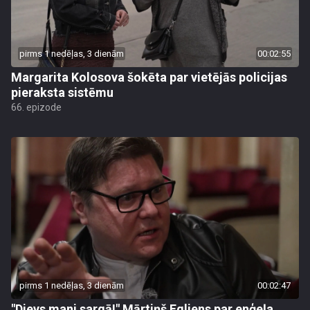
pirms 1 nedēļas, 3 dienām
00:02:55
Margarita Kolosova šokēta par vietējās policijas
pieraksta sistēmu
66. epizode
pirms 1 nedēļas, 3 dienām
00:02:47
"Dievs mani sargā!" Mārtiņš Egliens par enģeļa