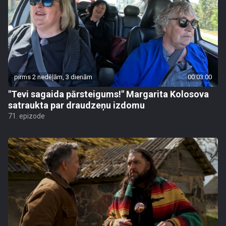
pirms 2 nedēļām, 3 dienām
00:03:00
"Tevi sagaida pārsteigums!" Margarita Kolosova
satraukta par draudzeņu izdomu
71. epizode