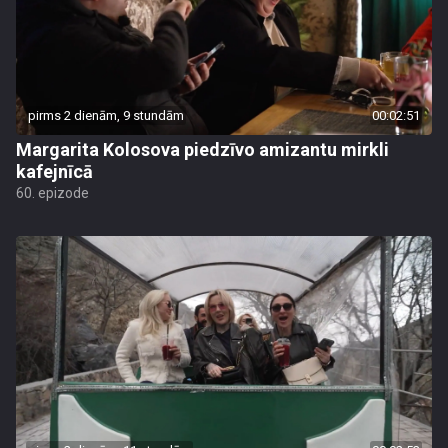
pirms 2 dienām, 9 stundām
00:02:51
Margarita Kolosova piedzīvo amizantu mirkli
kafejnīcā
60. epizode