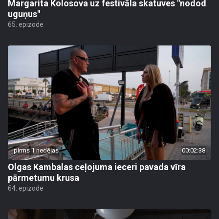
Margarita Kolosova uz festivāla skatuves "nodod
uguņus"
65. epizode
pirms 1 nedēļas
00:02:38
Olgas Kambalas ceļojuma ieceri pavada vīra
pārmetumu krusa
64. epizode