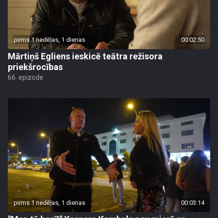
pirms 1 nedēļas, 1 dienas
00:02:50
Mārtiņš Egliens ieskicē teātra režisora
priekšrocības
66. epizode
pirms 1 nedēļas, 1 dienas
00:03:14