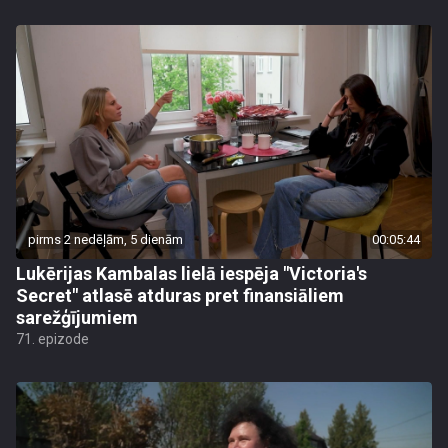
pirms 2 nedēļām, 5 dienām
00:05:44
Lukērijas Kambalas lielā iespēja "Victoria's
Secret" atlasē atduras pret finansiāliem
sarežģījumiem
71. epizode