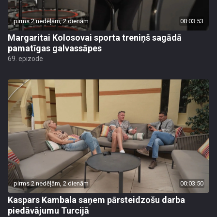
pirms 2 nedēļām, 2 dienām
00:03:53
Margaritai Kolosovai sporta treniņš sagādā
pamatīgas galvassāpes
69. epizode
pirms 2 nedēļām, 2 dienām
00:03:50
Kaspars Kambala saņem pārsteidzošu darba
piedāvājumu Turcijā