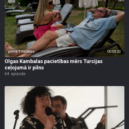
pirms 1 nedēļas
00:03:32
Olgas Kambalas pacietības mērs Turcijas
ceļojumā ir pilns
64. epizode