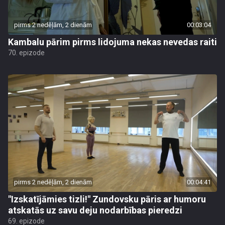
pirms 2 nedēļām, 2 dienām
00:03:04
Kambalu pārim pirms lidojuma nekas nevedas raiti
70. epizode
pirms 2 nedēļām, 2 dienām
00:04:41
"Izskatījāmies tizli!" Zundovsku pāris ar humoru
atskatās uz savu deju nodarbības pieredzi
69. epizode