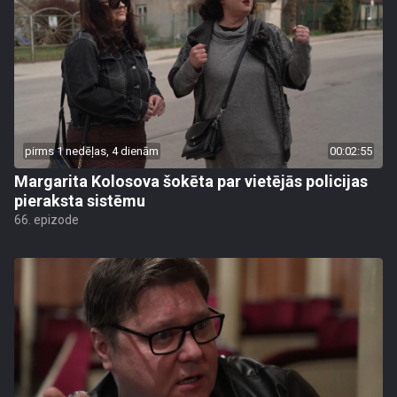
pirms 1 nedēļas, 4 dienām
00:02:55
Margarita Kolosova šokēta par vietējās policijas
pieraksta sistēmu
66. epizode