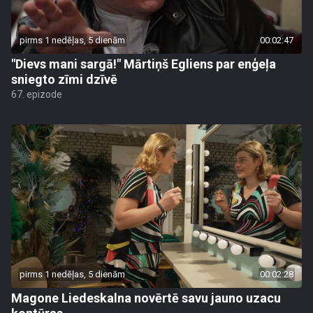
pirms 1 nedēļas, 5 dienām
00:02:47
"Dievs mani sargā!" Mārtiņš Egliens par enģeļa
sniegto zīmi dzīvē
67. epizode
pirms 1 nedēļas, 5 dienām
00:02:28
Magone Liedeskalna novērtē savu jauno uzacu