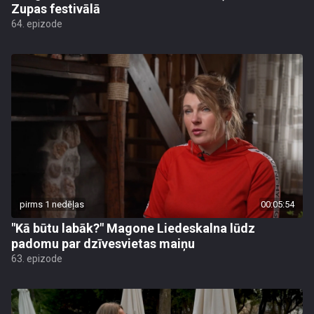
Zupas festivālā
64. epizode
pirms 1 nedēļas
00:05:54
"Kā būtu labāk?" Magone Liedeskalna lūdz
padomu par dzīvesvietas maiņu
63. epizode