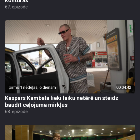
kontūras
67. epizode
pirms 1 nedēļas, 6 dienām
00:04:42
Kaspars Kambala lieki laiku netērē un steidz
baudīt ceļojuma mirkļus
68. epizode