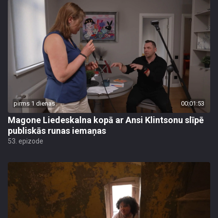
pirms 1 dienas
00:01:53
Magone Liedeskalna kopā ar Ansi Klintsonu slīpē
publiskās runas iemaņas
53. epizode