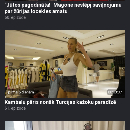
"Jūtos pagodināta!" Magone neslēpj saviļņojumu
par žūrijas locekles amatu
60. epizode
pirms 5 dienām
00:03:37
Kambalu pāris nonāk Turcijas kažoku paradīzē
61. epizode