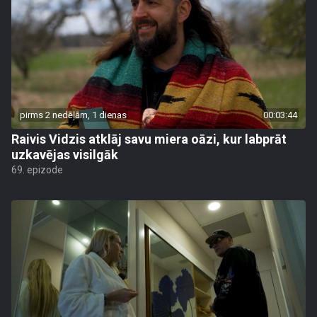
pirms 2 nedēļām, 1 dienas
00:03:44
Raivis Vidzis atklāj savu miera oāzi, kur labprāt
uzkavējas visilgāk
69. epizode