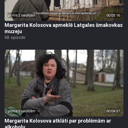
pirms 2 nedēļām
00:03:16
Margarita Kolosova apmeklē Latgales šmakovkas
muzeju
68. epizode
pirms 2 nedēļām
00:04:37
Margarita Kolosova atklāti par problēmām ar
alkoholu