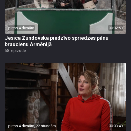
pirms 4 dienām
00:02:53
Jesica Zundovska piedzīvo spriedzes pilnu
braucienu Armēnijā
58. epizode
pirms 4 dienām, 22 stundām
00:03:49