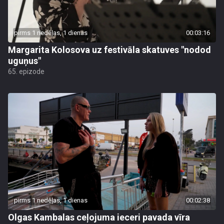
pirms 1 nedēļas, 1 dienas
00:03:16
Margarita Kolosova uz festivāla skatuves "nodod
uguņus"
65. epizode
pirms 1 nedēļas, 1 dienas
00:02:38
Olgas Kambalas ceļojuma ieceri pavada vīra