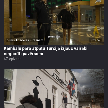
pirms 1 nedēļas, 6 dienām
00:05:48
Kambalu pāra atpūtu Turcijā izjauc vairāki
negaidīti pavērsieni
67. epizode