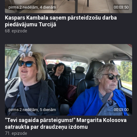
pirms 2 nedēļām, 4 dienām
00:03:50
Kaspars Kambala saņem pārsteidzošu darba
piedāvājumu Turcijā
68. epizode
pirms 2 nedēļām, 5 dienām
00:03:00
"Tevi sagaida pārsteigums!" Margarita Kolosova
satraukta par draudzeņu izdomu
71. epizode