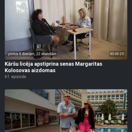
pirms 5 dienām, 22 stundām
00:03:25
Kāršu licēja apstiprina senas Margaritas
Kolosovas aizdomas
61. epizode