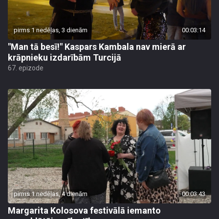
pirms 1 nedēļas, 3 dienām
00:03:14
"Man tā besī!" Kaspars Kambala nav mierā ar
krāpnieku izdarībām Turcijā
67. epizode
pirms 1 nedēļas, 4 dienām
00:03:43
Margarita Kolosova festivālā iemanto