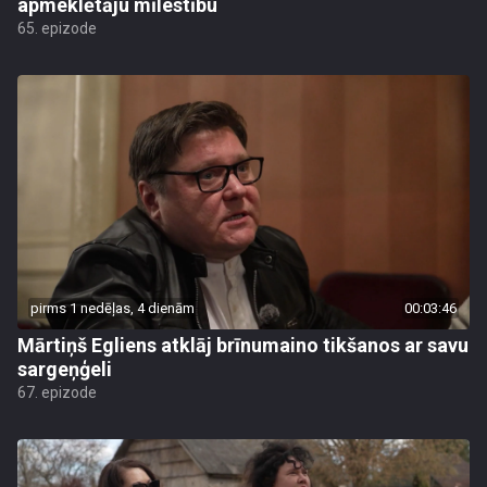
apmeklētāju mīlestību
65. epizode
pirms 1 nedēļas, 4 dienām
00:03:46
Mārtiņš Egliens atklāj brīnumaino tikšanos ar savu
sargeņģeli
67. epizode