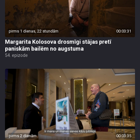
pirms 1 dienas, 22 stundām
00:03:31
Margarita Kolosova drosmīgi stājas pretī
paniskām bailēm no augstuma
54. epizode
pirms 2 dienām
00:03:35