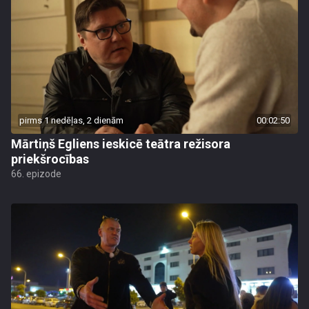
pirms 1 nedēļas, 2 dienām
00:02:50
Mārtiņš Egliens ieskicē teātra režisora
priekšrocības
66. epizode