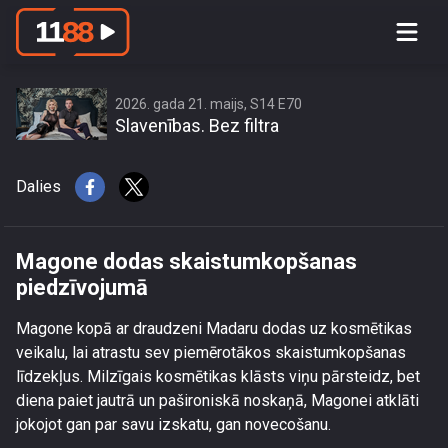
Magone dodas skaistumkopšanas
piedzīvojumā
2026. gada 21. maijs, S14 E70
Slavenības. Bez filtra
Dalies
Magone dodas skaistumkopšanas
piedzīvojumā
Magone kopā ar draudzeni Madaru dodas uz kosmētikas
veikalu, lai atrastu sev piemērotākos skaistumkopšanas
līdzekļus. Milzīgais kosmētikas klāsts viņu pārsteidz, bet
diena paiet jautrā un pašironiskā noskaņā, Magonei atklāti
jokojot gan par savu izskatu, gan novecošanu.