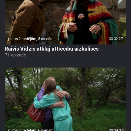
pirms 2 nedēļām, 5 dienām
00:02:27
Raivis Vidzis atklāj attiecību aizkulises
71. epizode
pirms 2 nedēļām, 6 dienām
00:04:07