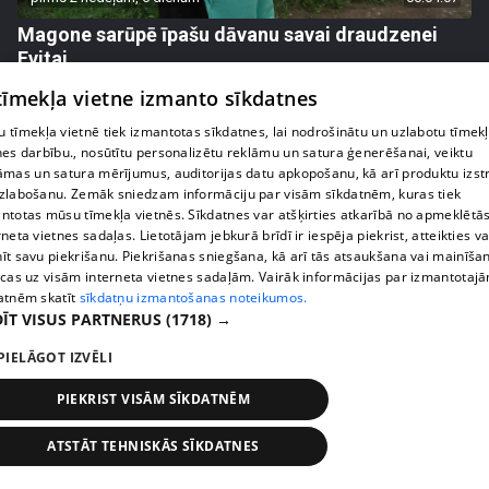
Magone sarūpē īpašu dāvanu savai draudzenei
Evitai
72. epizode
 tīmekļa vietne izmanto sīkdatnes
 tīmekļa vietnē tiek izmantotas sīkdatnes, lai nodrošinātu un uzlabotu tīmek
nes darbību., nosūtītu personalizētu reklāmu un satura ģenerēšanai, veiktu
āmas un satura mērījumus, auditorijas datu apkopošanu, kā arī produktu izst
zlabošanu. Zemāk sniedzam informāciju par visām sīkdatnēm, kuras tiek
ntotas mūsu tīmekļa vietnēs. Sīkdatnes var atšķirties atkarībā no apmeklētā
rneta vietnes sadaļas. Lietotājam jebkurā brīdī ir iespēja piekrist, atteikties va
īt savu piekrišanu. Piekrišanas sniegšana, kā arī tās atsaukšana vai mainīša
ecas uz visām interneta vietnes sadaļām. Vairāk informācijas par izmantotaj
atnēm skatīt
sīkdatņu izmantošanas noteikumos.
ĪT VISUS PARTNERUS
(1718) →
PIELĀGOT IZVĒLI
pirms 2 nedēļām, 6 dienām
00:05:44
Lukērijas Kambalas lielā iespēja "Victoria's
PIEKRIST VISĀM SĪKDATNĒM
Secret" atlasē atduras pret finansiāliem
sarežģījumiem
ATSTĀT TEHNISKĀS SĪKDATNES
71. epizode