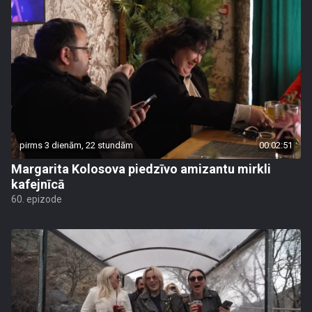
pirms 3 dienām, 22 stundām
00:02:51
Margarita Kolosova piedzīvo amizantu mirkli
kafejnīcā
60. epizode