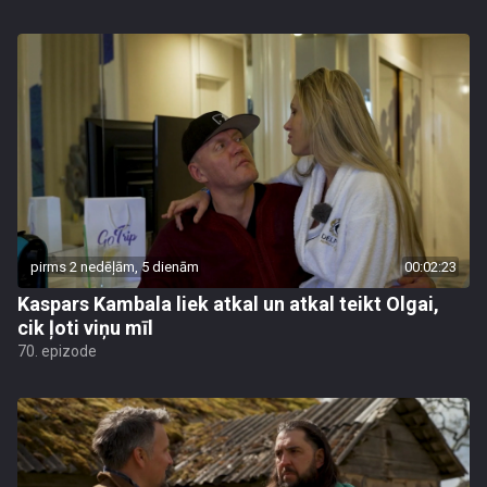
pirms 2 nedēļām, 5 dienām
00:02:23
Kaspars Kambala liek atkal un atkal teikt Olgai,
cik ļoti viņu mīl
70. epizode