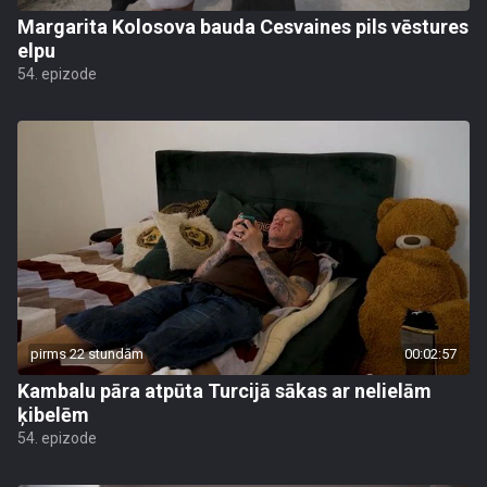
Margarita Kolosova bauda Cesvaines pils vēstures
elpu
54. epizode
pirms 22 stundām
00:02:57
Kambalu pāra atpūta Turcijā sākas ar nelielām
ķibelēm
54. epizode