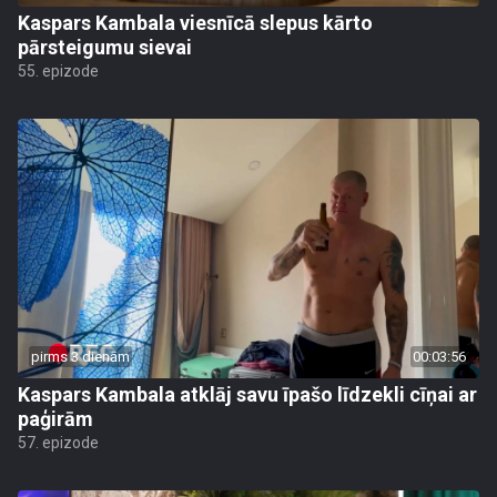
Kaspars Kambala viesnīcā slepus kārto
pārsteigumu sievai
55. epizode
pirms 3 dienām
00:03:56
Kaspars Kambala atklāj savu īpašo līdzekli cīņai ar
paģirām
57. epizode