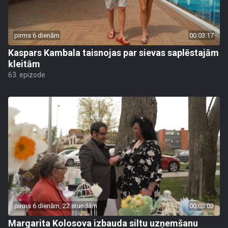
pirms 6 dienām
00:03:17
Kaspars Kambala taisnojas par sievas saplēstajām
kleitām
63. epizode
pirms 6 dienām, 22 stundām
00:03:03
Margarita Kolosova izbauda siltu uzņemšanu