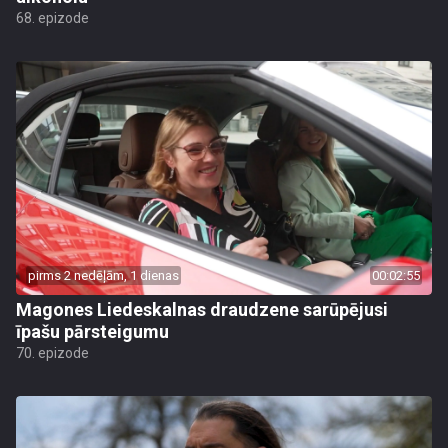
68. epizode
pirms 2 nedēļām, 1 dienas
00:02:55
Magones Liedeskalnas draudzene sarūpējusi
īpašu pārsteigumu
70. epizode