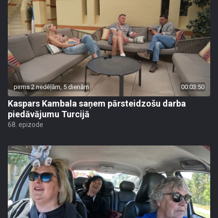
pirms 2 nedēļām, 5 dienām
00:03:50
Kaspars Kambala saņem pārsteidzošu darba
piedāvājumu Turcijā
68. epizode