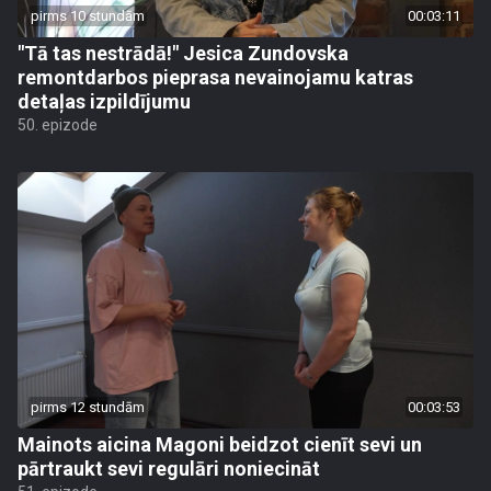
pirms 10 stundām
00:03:11
"Tā tas nestrādā!" Jesica Zundovska
remontdarbos pieprasa nevainojamu katras
detaļas izpildījumu
50. epizode
pirms 12 stundām
00:03:53
Mainots aicina Magoni beidzot cienīt sevi un
pārtraukt sevi regulāri noniecināt