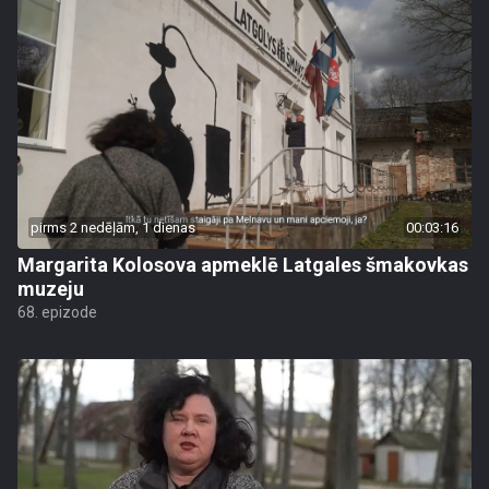
pirms 2 nedēļām, 1 dienas
00:03:16
Margarita Kolosova apmeklē Latgales šmakovkas
muzeju
68. epizode