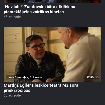
"Nav labi!" Zundovsku bāra atklāšanu
piemeklējušas vairākas ķibeles
65. epizode
pirms 1 nedēļas, 4 dienām
00:02:50
Mārtiņš Egliens ieskicē teātra režisora
priekšrocības
66. epizode