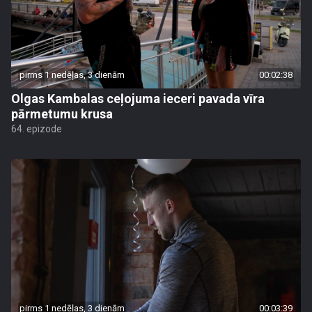
pirms 1 nedēļas, 3 dienām
00:02:38
Olgas Kambalas ceļojuma ieceri pavada vīra
pārmetumu krusa
64. epizode
pirms 1 nedēļas, 3 dienām
00:03:39