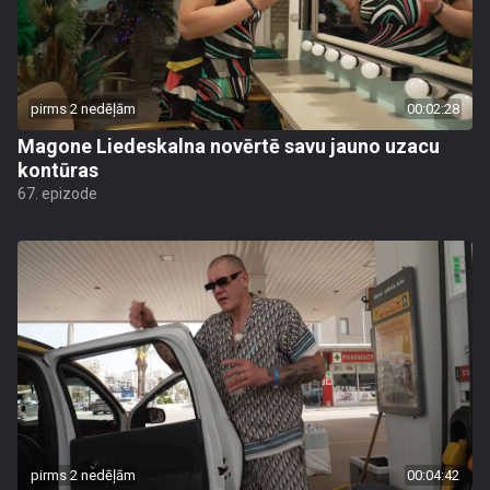
pirms 2 nedēļām
00:02:28
Magone Liedeskalna novērtē savu jauno uzacu
kontūras
67. epizode
pirms 2 nedēļām
00:04:42