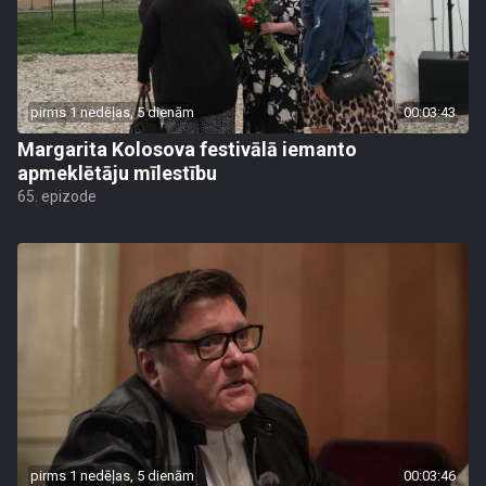
pirms 1 nedēļas, 5 dienām
00:03:43
Margarita Kolosova festivālā iemanto
apmeklētāju mīlestību
65. epizode
pirms 1 nedēļas, 5 dienām
00:03:46