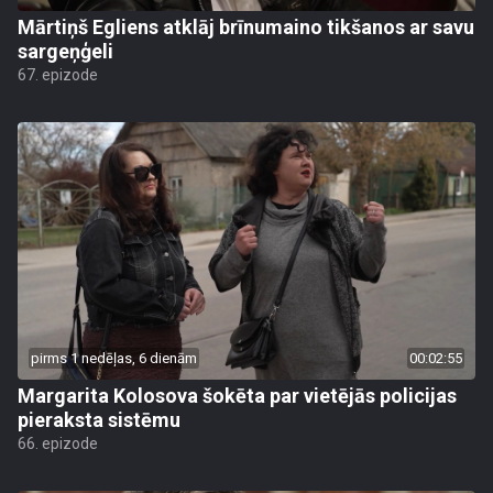
Mārtiņš Egliens atklāj brīnumaino tikšanos ar savu
sargeņģeli
67. epizode
pirms 1 nedēļas, 6 dienām
00:02:55
Margarita Kolosova šokēta par vietējās policijas
pieraksta sistēmu
66. epizode