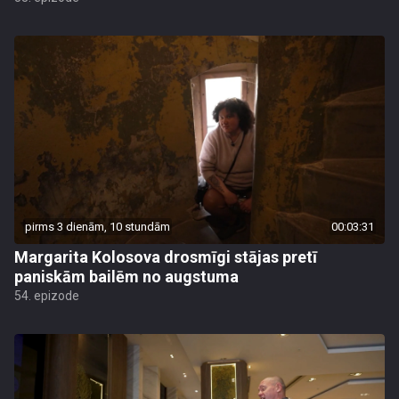
pirms 3 dienām, 10 stundām
00:03:31
Margarita Kolosova drosmīgi stājas pretī
paniskām bailēm no augstuma
54. epizode