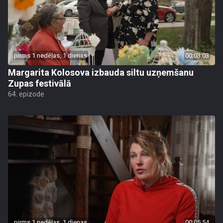
pirms 1 nedēļas, 1 dienas
00:03:03
Margarita Kolosova izbauda siltu uzņemšanu
Zupas festivālā
64. epizode
pirms 1 nedēļas, 1 dienas
00:05:54