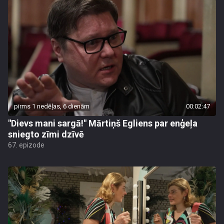
pirms 1 nedēļas, 6 dienām
00:02:47
"Dievs mani sargā!" Mārtiņš Egliens par enģeļa
sniegto zīmi dzīvē
67. epizode