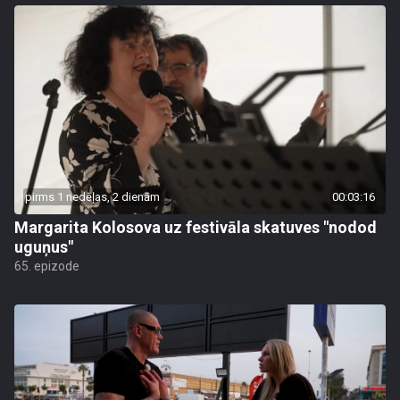
pirms 1 nedēļas, 2 dienām
00:03:16
Margarita Kolosova uz festivāla skatuves "nodod
uguņus"
65. epizode