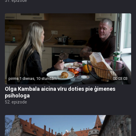
51. epizode
pirms 1 dienas, 10 stundām
00:03:03
Olga Kambala aicina vīru doties pie ģimenes
psihologa
52. epizode