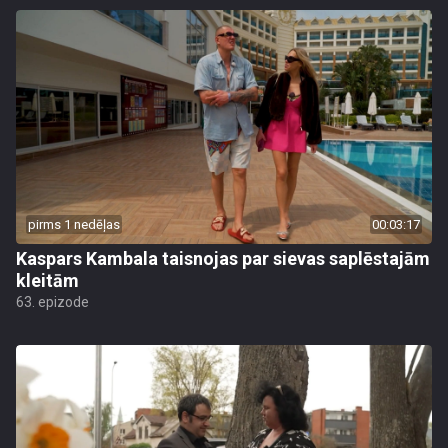
pirms 1 nedēļas
00:03:17
Kaspars Kambala taisnojas par sievas saplēstajām
kleitām
63. epizode