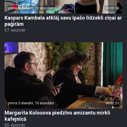
pirms 4 dienām, 12 stundām
00:03:56
Kaspars Kambala atklāj savu īpašo līdzekli cīņai ar
paģirām
57. epizode
pirms 5 dienām, 10 stundām
00:02:51
Margarita Kolosova piedzīvo amizantu mirkli
kafejnīcā
60. epizode