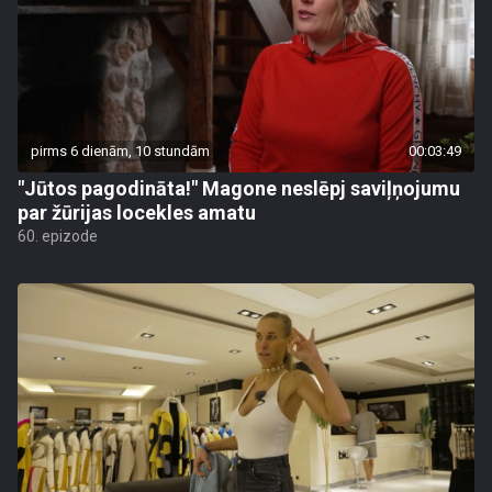
pirms 6 dienām, 10 stundām
00:03:49
"Jūtos pagodināta!" Magone neslēpj saviļņojumu
par žūrijas locekles amatu
60. epizode