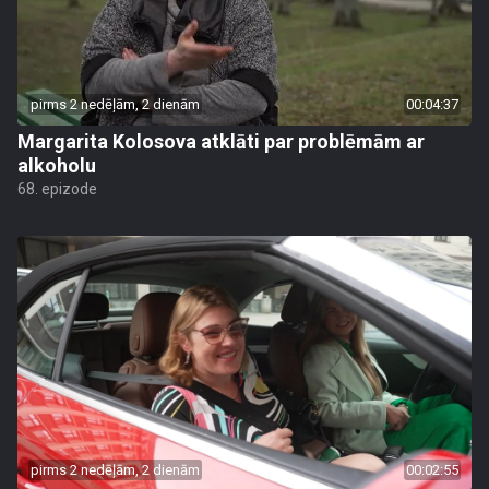
pirms 2 nedēļām, 2 dienām
00:04:37
Margarita Kolosova atklāti par problēmām ar
alkoholu
68. epizode
pirms 2 nedēļām, 2 dienām
00:02:55