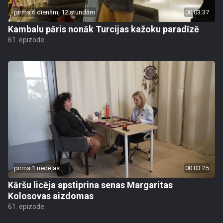
pirms 6 dienām, 12 stundām
00:03:37
Kambalu pāris nonāk Turcijas kažoku paradīzē
61. epizode
pirms 1 nedēļas
00:03:25
Kāršu licēja apstiprina senas Margaritas
Kolosovas aizdomas
61. epizode