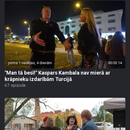
pirms 1 nedēļas, 4 dienām
00:03:14
"Man tā besī!" Kaspars Kambala nav mierā ar
krāpnieku izdarībām Turcijā
67. epizode