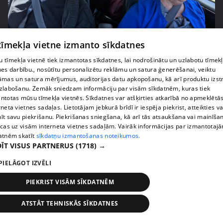
pirms 2 nedēļām, 6 dienām
00:03:00
 tīmekļa vietne izmanto sīkdatnes
"Tevi sagaida pārsteigums!" Margarita Kolosova
satraukta par draudzeņu izdomu
 tīmekļa vietnē tiek izmantotas sīkdatnes, lai nodrošinātu un uzlabotu tīmek
nes darbību., nosūtītu personalizētu reklāmu un satura ģenerēšanai, veiktu
71. epizode
āmas un satura mērījumus, auditorijas datu apkopošanu, kā arī produktu izst
zlabošanu. Zemāk sniedzam informāciju par visām sīkdatnēm, kuras tiek
ntotas mūsu tīmekļa vietnēs. Sīkdatnes var atšķirties atkarībā no apmeklētā
rneta vietnes sadaļas. Lietotājam jebkurā brīdī ir iespēja piekrist, atteikties va
īt savu piekrišanu. Piekrišanas sniegšana, kā arī tās atsaukšana vai mainīša
ecas uz visām interneta vietnes sadaļām. Vairāk informācijas par izmantotaj
atnēm skatīt
sīkdatņu izmantošanas noteikumos.
ĪT VISUS PARTNERUS
(1718) →
PIELĀGOT IZVĒLI
PIEKRIST VISĀM SĪKDATNĒM
pirms 2 nedēļām, 6 dienām
00:02:23
ATSTĀT TEHNISKĀS SĪKDATNES
Kaspars Kambala liek atkal un atkal teikt Olgai,