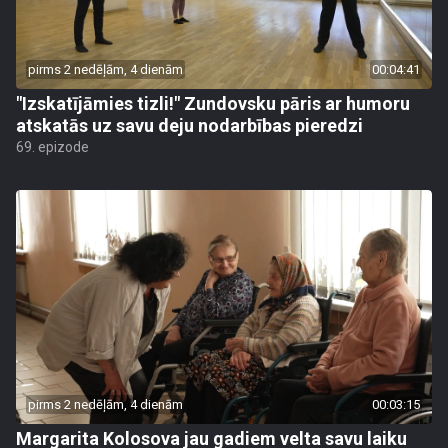
pirms 2 nedēļām, 4 dienām
00:04:41
"Izskatījāmies tizli!" Zundovsku pāris ar humoru
atskatās uz savu deju nodarbības pieredzi
69. epizode
pirms 2 nedēļām, 4 dienām
00:03:15
Margarita Kolosova jau gadiem velta savu laiku