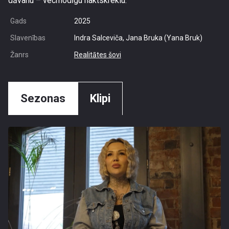
dāvanu – vecmodīgu naktskreklu.
Gads
2025
Slavenības
Indra Salceviča, Jana Bruka (Yana Bruk)
Žanrs
Realitātes šovi
Sezonas
Klipi