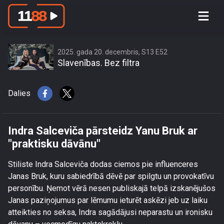
Indra Salceviča pārsteidz Yanu Bruk
ar \"praktisku dāvānu\"
2025. gada 20. decembris, S13 E52
Slavenības. Bez filtra
Dalies
Indra Salceviča pārsteidz Yanu Bruk ar
"praktisku dāvānu"
Stiliste Indra Salceviča dodas ciemos pie influenceres
Janas Bruk, kuru sabiedrībā dēvē par spilgtu un provokatīvu
personību. Ņemot vērā nesen publiskajā telpā izskanējušos
Janas paziņojumus par lēmumu ieturēt askēzi jeb uz laiku
atteikties no seksa, Indra sagādājusi neparastu un ironisku