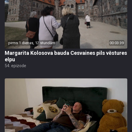
pirms 1 dienas, 12 stundām
00:03:39
Margarita Kolosova bauda Cesvaines pils vēstures
elpu
54. epizode