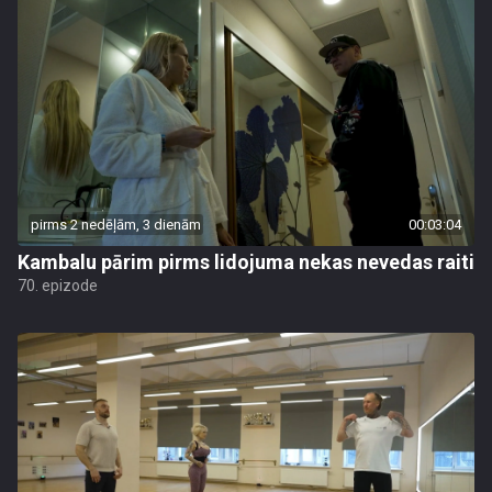
pirms 2 nedēļām, 3 dienām
00:03:04
Kambalu pārim pirms lidojuma nekas nevedas raiti
70. epizode