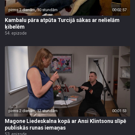
pirms 2 dienām, 10 stundām
00:02:57
Kambalu pāra atpūta Turcijā sākas ar nelielām
ķibelēm
54. epizode
pirms 2 dienām, 12 stundām
00:01:53
Magone Liedeskalna kopā ar Ansi Klintsonu slīpē
publiskās runas iemaņas
53. epizode