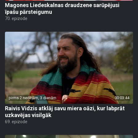
Magones Liedeskalnas draudzene sarūpējusi
īpašu pārsteigumu
70. epizode
pirms 2 nedēļām, 3 dienām
00:03:44
Raivis Vidzis atklāj savu miera oāzi, kur labprāt
uzkavējas visilgāk
69. epizode