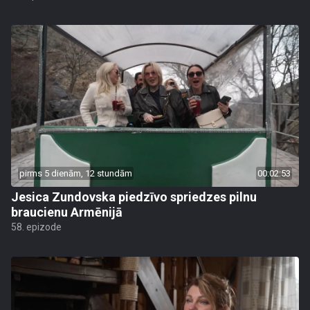
pirms 5 dienām, 12 stundām
00:02:53
Jesica Zundovska piedzīvo spriedzes pilnu
braucienu Armēnijā
58. epizode