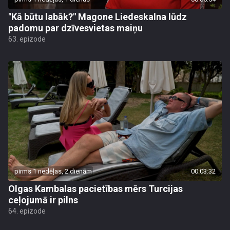
"Kā būtu labāk?" Magone Liedeskalna lūdz
padomu par dzīvesvietas maiņu
63. epizode
pirms 1 nedēļas, 2 dienām
00:03:32
Olgas Kambalas pacietības mērs Turcijas
ceļojumā ir pilns
64. epizode