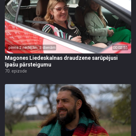
pirms 2 nedēļām, 3 dienām
00:02:55
Magones Liedeskalnas draudzene sarūpējusi
īpašu pārsteigumu
70. epizode