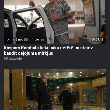
pirms 2 nedēļām, 1 dienas
00:04:42
Kaspars Kambala lieki laiku netērē un steidz
baudīt ceļojuma mirkļus
68. epizode