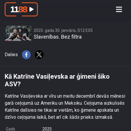
Kā Katrīne Vasiļevska ar ģimeni šiko
ASV?
2025. gada 30. janvāris, S12 E05
Slavenības. Bez filtra
Dalies
Kā Katrīne Vasiļevska ar ģimeni šiko
ASV?
Katrīne Vasiļevska ar vīru un meitu decembrī devās mēnesi
garā ceļojumā uz Ameriku un Meksiku. Ceļojuma aizkulisēs
Katrīne dalīsies ne tikai ar vietām, ko ģimene apskata un
dzīvo ceļojuma laikā, bet arī cik šāds prieks izmaksā.
Gads
2025