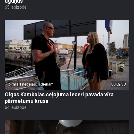
uguņus"
65. epizode
pirms 1 nedēļas, 4 dienām
00:02:38
Olgas Kambalas ceļojuma ieceri pavada vīra
pārmetumu krusa
64. epizode