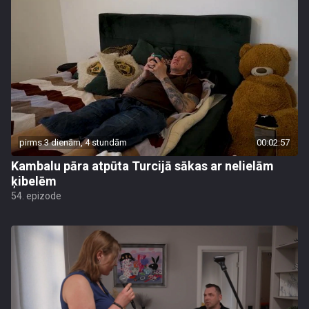
pirms 3 dienām, 4 stundām
00:02:57
Kambalu pāra atpūta Turcijā sākas ar nelielām
ķibelēm
54. epizode