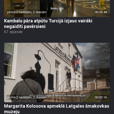
pirms 2 nedēļām, 2 dienām
00:05:48
Kambalu pāra atpūtu Turcijā izjauc vairāki
negaidīti pavērsieni
67. epizode
pirms 2 nedēļām, 2 dienām
00:03:16
Margarita Kolosova apmeklē Latgales šmakovkas
muzeju