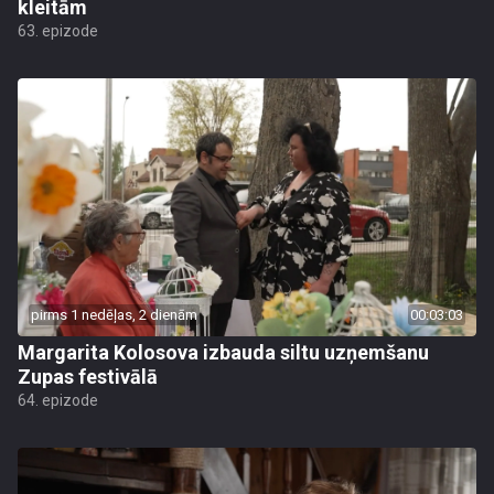
kleitām
63. epizode
pirms 1 nedēļas, 2 dienām
00:03:03
Margarita Kolosova izbauda siltu uzņemšanu
Zupas festivālā
64. epizode