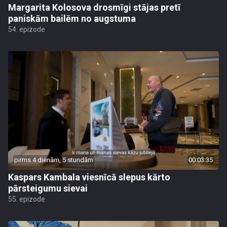
Margarita Kolosova drosmīgi stājas pretī
paniskām bailēm no augstuma
54. epizode
pirms 4 dienām, 5 stundām
00:03:35
Kaspars Kambala viesnīcā slepus kārto
pārsteigumu sievai
55. epizode