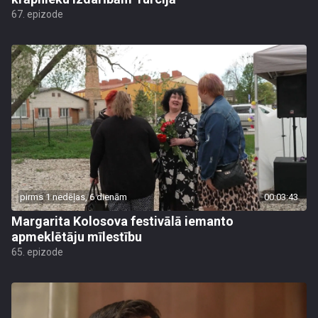
67. epizode
pirms 1 nedēļas, 6 dienām
00:03:43
Margarita Kolosova festivālā iemanto
apmeklētāju mīlestību
65. epizode