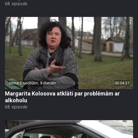
68. epizode
pirms 2 nedēļām, 3 dienām
00:04:37
Margarita Kolosova atklāti par problēmām ar
alkoholu
68. epizode