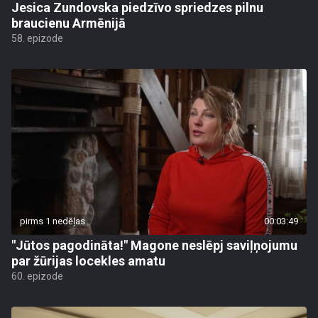
Jesica Zundovska piedzīvo spriedzes pilnu
braucienu Armēnijā
58. epizode
pirms 1 nedēļas
00:03:49
"Jūtos pagodināta!" Magone neslēpj saviļņojumu
par žūrijas locekles amatu
60. epizode