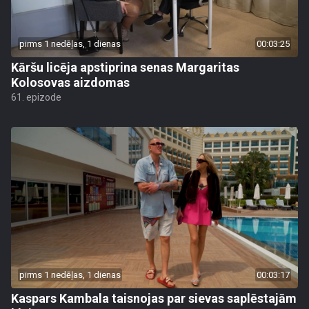
pirms 1 nedēļas, 1 dienas
00:03:25
Kāršu licēja apstiprina senas Margaritas
Kolosovas aizdomas
61. epizode
pirms 1 nedēļas, 1 dienas
00:03:17
Kaspars Kambala taisnojas par sievas saplēstajām