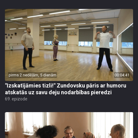
pirms 2 nedēļām, 5 dienām
00:04:41
"Izskatījāmies tizli!" Zundovsku pāris ar humoru
atskatās uz savu deju nodarbības pieredzi
69. epizode