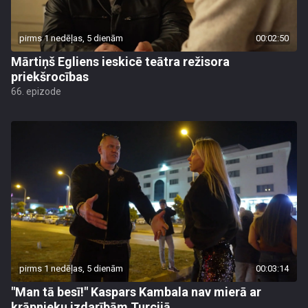
pirms 1 nedēļas, 5 dienām
00:02:50
Mārtiņš Egliens ieskicē teātra režisora
priekšrocības
66. epizode
pirms 1 nedēļas, 5 dienām
00:03:14
"Man tā besī!" Kaspars Kambala nav mierā ar
krāpnieku izdarībām Turcijā