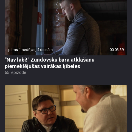
pirms 1 nedēļas, 4 dienām
00:03:39
"Nav labi!" Zundovsku bāra atklāšanu
piemeklējušas vairākas ķibeles
65. epizode