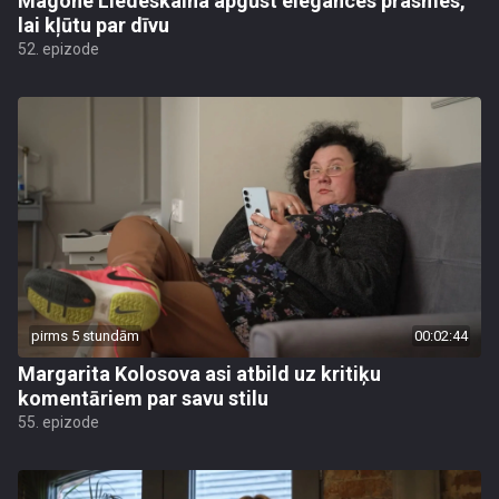
Magone Liedeskalna apgūst elegances prasmes,
lai kļūtu par dīvu
52. epizode
pirms 5 stundām
00:02:44
Margarita Kolosova asi atbild uz kritiķu
komentāriem par savu stilu
55. epizode