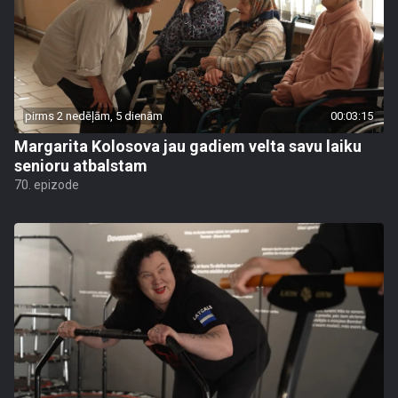
pirms 2 nedēļām, 5 dienām
00:03:15
Margarita Kolosova jau gadiem velta savu laiku
senioru atbalstam
70. epizode