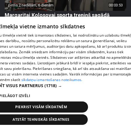
pirms 2 nedēļām, 6 dienām
00:03:53
Margaritai Kolosovai sporta treniņš sagādā
pamatīgas galvassāpes
 tīmekļa vietne izmanto sīkdatnes
69. epizode
 tīmekļa vietnē tiek izmantotas sīkdatnes, lai nodrošinātu un uzlabotu tīmek
nes darbību., nosūtītu personalizētu reklāmu un satura ģenerēšanai, veiktu
āmas un satura mērījumus, auditorijas datu apkopošanu, kā arī produktu izst
zlabošanu. Zemāk sniedzam informāciju par visām sīkdatnēm, kuras tiek
ntotas mūsu tīmekļa vietnēs. Sīkdatnes var atšķirties atkarībā no apmeklētā
rneta vietnes sadaļas. Lietotājam jebkurā brīdī ir iespēja piekrist, atteikties va
īt savu piekrišanu. Piekrišanas sniegšana, kā arī tās atsaukšana vai mainīša
ecas uz visām interneta vietnes sadaļām. Vairāk informācijas par izmantotaj
atnēm skatīt
sīkdatņu izmantošanas noteikumos.
ĪT VISUS PARTNERUS
(1718) →
PIELĀGOT IZVĒLI
pirms 2 nedēļām, 6 dienām
00:03:50
PIEKRIST VISĀM SĪKDATNĒM
Kaspars Kambala saņem pārsteidzošu darba
piedāvājumu Turcijā
ATSTĀT TEHNISKĀS SĪKDATNES
68. epizode