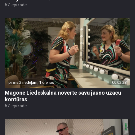
67. epizode
pirms 2 nedēļām, 1 dienas
00:02:28
Magone Liedeskalna novērtē savu jauno uzacu
kontūras
67. epizode