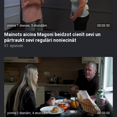
pirms 1 dienas, 5 stundām
00:03:53
Mainots aicina Magoni beidzot cienīt sevi un
pārtraukt sevi regulāri noniecināt
51. epizode
pirms 2 dienām, 4 stundām
00:03:03