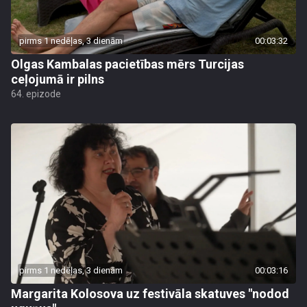
pirms 1 nedēļas, 3 dienām
00:03:32
Olgas Kambalas pacietības mērs Turcijas
ceļojumā ir pilns
64. epizode
pirms 1 nedēļas, 3 dienām
00:03:16
Margarita Kolosova uz festivāla skatuves "nodod