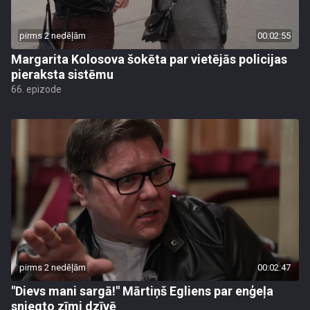
pirms 2 nedēļām
00:02:55
Margarita Kolosova šokēta par vietējās policijas
pieraksta sistēmu
66. epizode
pirms 2 nedēļām
00:02:47
"Dievs mani sargā!" Mārtiņš Egliens par enģeļa
sniegto zīmi dzīvē