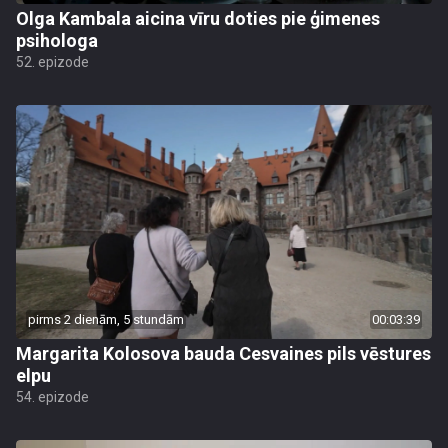
Olga Kambala aicina vīru doties pie ģimenes
psihologa
52. epizode
pirms 2 dienām, 5 stundām
00:03:39
Margarita Kolosova bauda Cesvaines pils vēstures
elpu
54. epizode