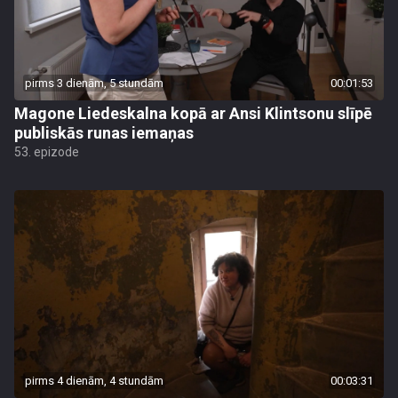
pirms 3 dienām, 5 stundām
00:01:53
Magone Liedeskalna kopā ar Ansi Klintsonu slīpē
publiskās runas iemaņas
53. epizode
pirms 4 dienām, 4 stundām
00:03:31