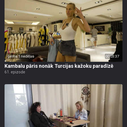
pirms 1 nedēļas
00:03:37
Kambalu pāris nonāk Turcijas kažoku paradīzē
61. epizode