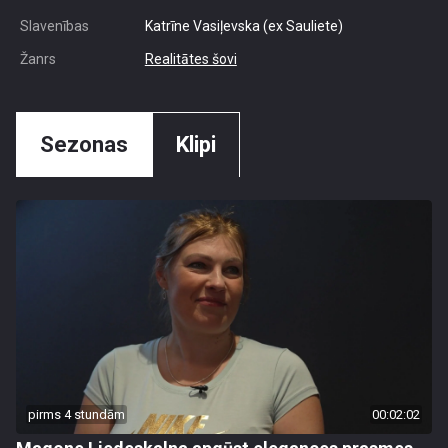
Slavenības
Katrīne Vasiļevska (ex Sauliete)
Žanrs
Realitātes šovi
Sezonas
Klipi
pirms 4 stundām
00:02:02