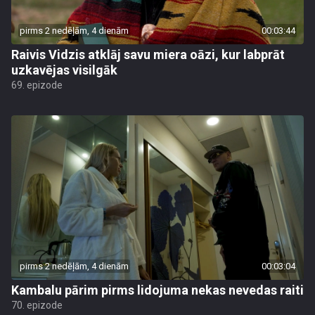
pirms 2 nedēļām, 4 dienām
00:03:44
Raivis Vidzis atklāj savu miera oāzi, kur labprāt
uzkavējas visilgāk
69. epizode
pirms 2 nedēļām, 4 dienām
00:03:04
Kambalu pārim pirms lidojuma nekas nevedas raiti
70. epizode