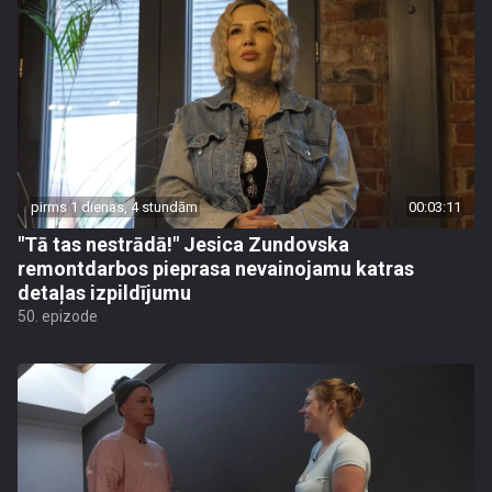
pirms 1 dienas, 4 stundām
00:03:11
"Tā tas nestrādā!" Jesica Zundovska
remontdarbos pieprasa nevainojamu katras
detaļas izpildījumu
50. epizode