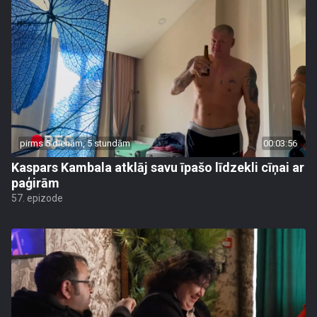
pirms 5 dienām, 5 stundām
00:03:56
Kaspars Kambala atklāj savu īpašo līdzekli cīņai ar
paģirām
57. epizode