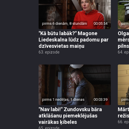
pirms 6 dienām, 8 stundām
00:05:54
pirm
"Kā būtu labāk?" Magone
Olga
Liedeskalna lūdz padomu par
mērs
dzīvesvietas maiņu
pilns
63. epizode
64. e
pirms 1 nedēļas, 1 dienas
00:03:39
pirm
"Nav labi!" Zundovsku bāra
Mārt
atklāšanu piemeklējušas
reži
vairākas ķibeles
66. e
65. epizode