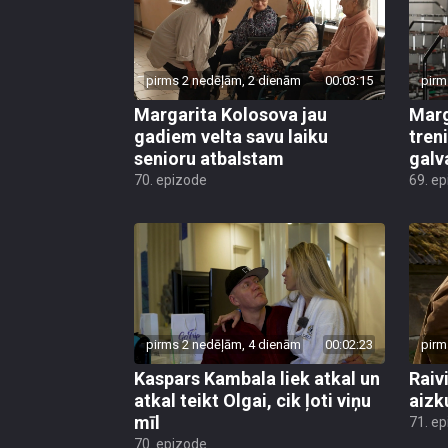
pirms 2 nedēļām, 2 dienām
00:03:15
pirm
Margarita Kolosova jau
Marg
gadiem velta savu laiku
tren
senioru atbalstam
galv
70. epizode
69. e
pirms 2 nedēļām, 4 dienām
00:02:23
pirm
Kaspars Kambala liek atkal un
Raivi
atkal teikt Olgai, cik ļoti viņu
aizk
mīl
71. e
70. epizode