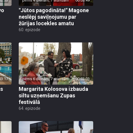
02:53
pirms 4 dienām, 7 stundām
00:03:49
vo
"Jūtos pagodināta!" Magone
neslēpj saviļņojumu par
žūrijas locekles amatu
60. epizode
03:17
pirms 6 dienām, 7 stundām
00:03:03
as
Margarita Kolosova izbauda
siltu uzņemšanu Zupas
festivālā
64. epizode