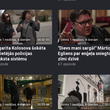
s 1 nedēļas, 4 dienām
00:02:55
pirms 1 nedēļas, 4 dienām
00:
arita Kolosova šokēta
"Dievs mani sargā!" Mārti
ietējās policijas
Egliens par enģeļa sniegt
aksta sistēmu
zīmi dzīvē
pizode
67. epizode
s 1 nedēļas, 6 dienām
00:05:48
pirms 1 nedēļas, 6 dienām
00: