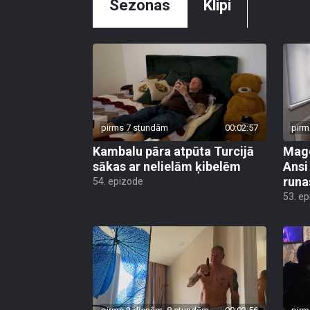
Sezonas
Klipi
pirms 7 stundām
00:02:57
pirm
Kambalu pāra atpūta Turcijā
Mago
sākas ar nelielām ķibelēm
Ansi
runa
54. epizode
53. e