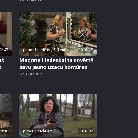
02:47
pirms 1 nedēļas, 5 dienām
00:02:28
ņš
Magone Liedeskalna novērtē
o
savu jauno uzacu kontūras
67. epizode
03:16
pirms 2 nedēļām
00:04:37