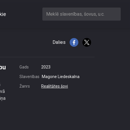
kie
Meklē slavenības, šovus, u.c.
r viņu abu pazīšanos
Dalies
abu
Gads
2023
Slavenības
Magone Liedeskalna
ā
Žanrs
Realitātes šovi
avā
iņa