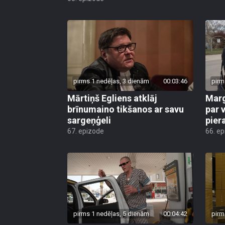
pirms 1 nedēļas, 3 dienām
00:03:46
pirm
Mārtiņš Egliens atklāj
Marg
brīnumaino tikšanos ar savu
par v
sargeņģeli
pier
67. epizode
66. e
pirms 1 nedēļas, 5 dienām
00:04:42
pirm