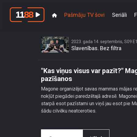
Pašmāju TV šovi
Seriāli
F
\"Kas viņus visus v
2023. gada 14. septembris, S09 E
Slavenības. Bez filtra
"Kas viņus visus var pazīt?" Ma
pazīšanos
Magone organizējot savas mammas mājas rem
nokļūt piegādei paredzētajā adresē. Magonei p
starpā esot pazīstami un viņš jau esot pie M
šādu cilvēku neatceroties.