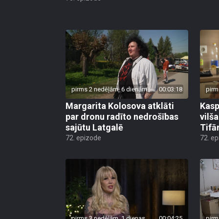
pirms 2 nedēļām, 6 dienām
00:03:18
pirm
Margarita Kolosova atklāti
Kasp
par dronu radīto nedrošības
vilš
sajūtu Latgalē
Tifā
72. epizode
72. e
pirms 3 nedēļām, 1 dienas
00:04:25
pirm