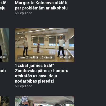
klē
Margarita Kolosova atklāti
eju
par problēmām ar alkoholu
68. epizode
03:04
pirms 2 nedēļām, 2 dienām
00:04:41
"Izskatījāmies tizli!"
iti
Zundovsku pāris ar humoru
atskatās uz savu deju
nodarbības pieredzi
69. epizode