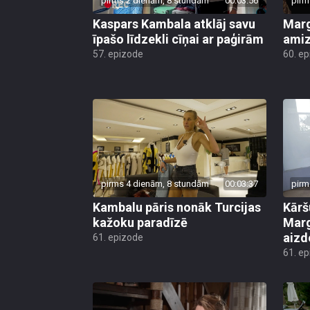
pirms 2 dienām, 8 stundām
00:03:56
pirm
Kaspars Kambala atklāj savu
Marg
īpašo līdzekli cīņai ar paģirām
amiz
57. epizode
60. e
pirms 4 dienām, 8 stundām
00:03:37
pirm
Kambalu pāris nonāk Turcijas
Kārš
kažoku paradīzē
Marg
aiz
61. epizode
61. e