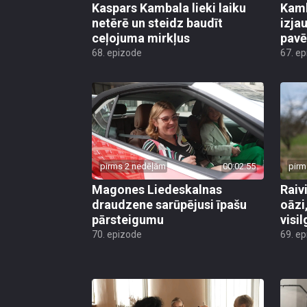
Kaspars Kambala lieki laiku
Kamb
netērē un steidz baudīt
izja
ceļojuma mirkļus
pavē
68. epizode
67. e
pirms 2 nedēļām
00:02:55
pirm
Magones Liedeskalnas
Raiv
draudzene sarūpējusi īpašu
oāzi
pārsteigumu
visi
70. epizode
69. e