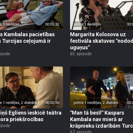
s 1 nedēļas
00:03:32
pirms 1 nedēļas
00:
s Kambalas pacietības
Margarita Kolosova uz
 Turcijas ceļojumā ir
festivāla skatuves "nodo
uguņus"
pizode
65. epizode
s 1 nedēļas, 2 dienām
00:02:50
pirms 1 nedēļas, 2 dienām
00:
iņš Egliens ieskicē teātra
"Man tā besī!" Kaspars
sora priekšrocības
Kambala nav mierā ar
krāpnieku izdarībām Turc
pizode
67. epizode