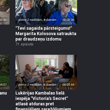
03:50
pirms 2 nedēļām, 4 dienām
00:03:00
"Tevi sagaida pārsteigums!"
Margarita Kolosova satraukta
par draudzeņu izdomu
71. epizode
04:07
pirms 2 nedēļām, 6 dienām
00:05:44
vanu
Lukērijas Kambalas lielā
iespēja "Victoria's Secret"
atlasē atduras pret
finansiāliem sarežģījumiem