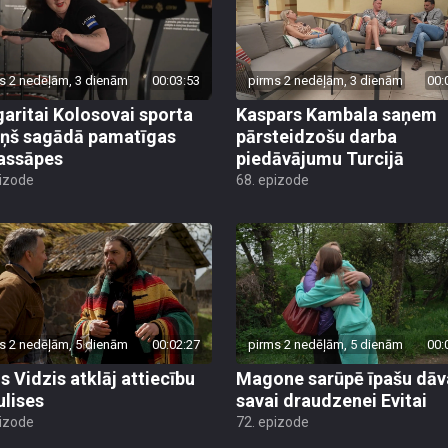
s 2 nedēļām, 3 dienām
00:03:53
pirms 2 nedēļām, 3 dienām
00:
aritai Kolosovai sporta
Kaspars Kambala saņem
iņš sagādā pamatīgas
pārsteidzošu darba
assāpes
piedāvājumu Turcijā
pizode
68. epizode
s 2 nedēļām, 5 dienām
00:02:27
pirms 2 nedēļām, 5 dienām
00:
s Vidzis atklāj attiecību
Magone sarūpē īpašu dā
ulises
savai draudzenei Evitai
pizode
72. epizode