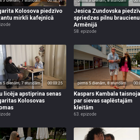
s 3 dienām, 7 stundām
00:02:51
pirms 3 dienām, 8 stundām
00:
arita Kolosova piedzīvo
Jesica Zundovska piedzī
antu mirkli kafejnīcā
spriedzes pilnu braucienu
Armēnijā
pizode
58. epizode
s 5 dienām, 7 stundām
00:03:25
pirms 5 dienām, 8 stundām
00:
u licēja apstiprina senas
Kaspars Kambala taisnoj
aritas Kolosovas
par sievas saplēstajām
domas
kleitām
pizode
63. epizode