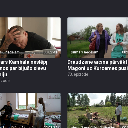
s 3 nedēļām
00:02:41
pirms 3 nedēļām
00:
ars Kambala neslēpj
Draudzene aicina pārvākt
anos par bijušo sievu
Magoni uz Kurzemes pusi
niju
73. epizode
pizode
s 3 nedēļām, 2 dienām
00:03:24
pirms 3 nedēļām, 2 dienām
00: