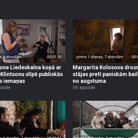
s 8 stundām
00:01:53
pirms 1 dienas, 7 stundām
00:
ne Liedeskalna kopā ar
Margarita Kolosova dros
 Klintsonu slīpē publiskās
stājas pretī paniskām bai
s iemaņas
no augstuma
pizode
54. epizode