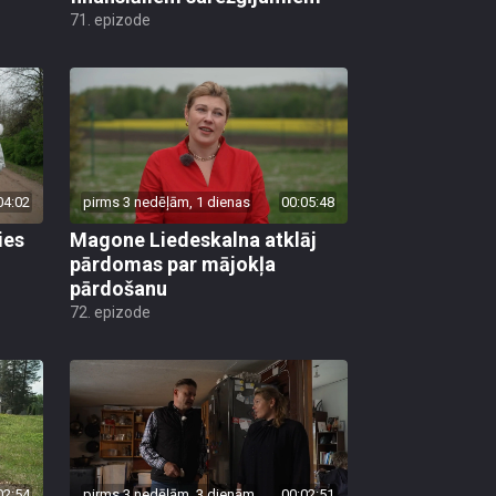
71. epizode
04:02
pirms 3 nedēļām, 1 dienas
00:05:48
ies
Magone Liedeskalna atklāj
pārdomas par mājokļa
pārdošanu
72. epizode
02:54
pirms 3 nedēļām, 3 dienām
00:02:51