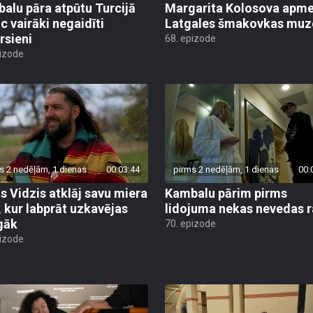
alu pāra atpūtu Turcijā
Margarita Kolosova apme
uc vairāki negaidīti
Latgales šmakovkas muz
rsieni
68. epizode
pizode
s 2 nedēļām, 1 dienas
00:03:44
pirms 2 nedēļām, 1 dienas
00:
is Vidzis atklāj savu miera
Kambalu pārim pirms
, kur labprāt uzkavējas
lidojuma nekas nevedas ra
lgāk
70. epizode
pizode