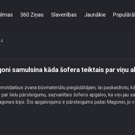
ilmas
360 Ziņas
Slavenības
Jaunākie
Populārā
ar pazīt?\" Magoni samulsina kāda šofera teiktais pa
14
goni samulsina kāda šofera teiktais par viņu 
otdarbus zvana būvmateriālu piegādātājam, lai paskaidrotu, k
ar lielu pārsteigumu, sazvanītais šoferis apgalvo, ka viņi jau s
agones bijis. Šis apgalvojums ir pārsteigums pašai Magonei, jo v