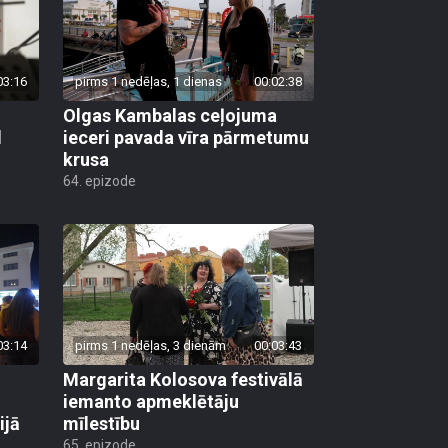
03:16
pirms 1 nedēļas, 1 dienas
00:02:38
Olgas Kambalas ceļojuma
d
ieceri pavada vīra pārmetumu
krusa
64. epizode
03:14
pirms 1 nedēļas, 3 dienām
00:03:43
Margarita Kolosova festivālā
iemanto apmeklētāju
ijā
mīlestību
65. epizode