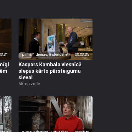
03:31
pirms 1 dienas, 8 stundām
00:03:35
mīgi
Kaspars Kambala viesnīcā
lēm
slepus kārto pārsteigumu
sievai
55. epizode