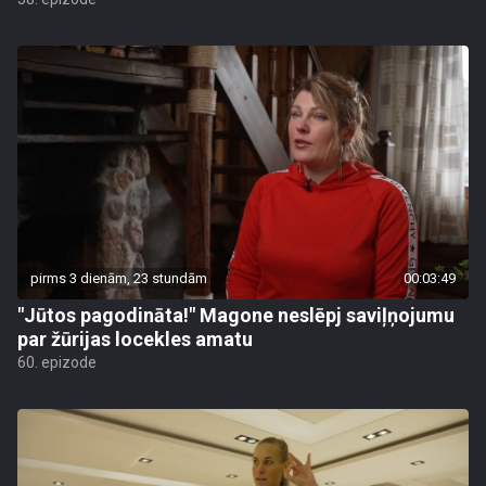
pirms 3 dienām, 23 stundām
00:03:49
"Jūtos pagodināta!" Magone neslēpj saviļņojumu
par žūrijas locekles amatu
60. epizode