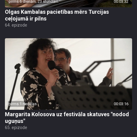
pirms 6 dienām, 23 stundām
00:03:32
Olgas Kambalas pacietības mērs Turcijas
ceļojumā ir pilns
64. epizode
pirms 1 nedēļas
00:03:16
Margarita Kolosova uz festivāla skatuves "nodod
uguņus"
65. epizode