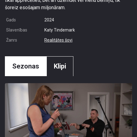
tikai apprecēties, bet arī dzemdēt vēl vienu bērniņu, tik
šoreiz esošajam miljonāram.
Gads
2024
Slavenības
Katy Tindemark
Žanrs
Realitātes šovi
Sezonas
Klipi