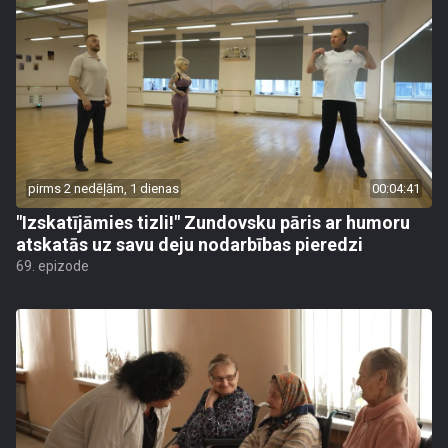
pirms 2 nedēļām, 1 dienas
00:04:41
"Izskatījāmies tizli!" Zundovsku pāris ar humoru
atskatās uz savu deju nodarbības pieredzi
69. epizode