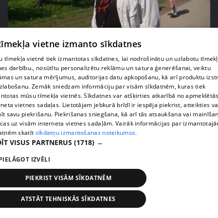
pirms 2 nedēļām, 6 dienām
00:03:18
 tīmekļa vietne izmanto sīkdatnes
Margarita Kolosova atklāti par dronu radīto
 tīmekļa vietnē tiek izmantotas sīkdatnes, lai nodrošinātu un uzlabotu tīmek
nedrošības sajūtu Latgalē
nes darbību., nosūtītu personalizētu reklāmu un satura ģenerēšanai, veiktu
72. epizode
āmas un satura mērījumus, auditorijas datu apkopošanu, kā arī produktu izst
zlabošanu. Zemāk sniedzam informāciju par visām sīkdatnēm, kuras tiek
ntotas mūsu tīmekļa vietnēs. Sīkdatnes var atšķirties atkarībā no apmeklētā
rneta vietnes sadaļas. Lietotājam jebkurā brīdī ir iespēja piekrist, atteikties va
īt savu piekrišanu. Piekrišanas sniegšana, kā arī tās atsaukšana vai mainīša
ecas uz visām interneta vietnes sadaļām. Vairāk informācijas par izmantotaj
atnēm skatīt
sīkdatņu izmantošanas noteikumos.
ĪT VISUS PARTNERUS
(1718) →
PIELĀGOT IZVĒLI
PIEKRIST VISĀM SĪKDATNĒM
pirms 2 nedēļām, 6 dienām
00:02:41
ATSTĀT TEHNISKĀS SĪKDATNES
Kaspars Kambala neslēpj vilšanos par bijušo sievu