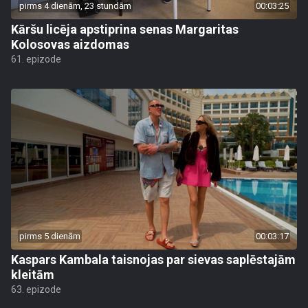
pirms 4 dienām, 23 stundām
00:03:25
Kāršu licēja apstiprina senas Margaritas
Kolosovas aizdomas
61. epizode
pirms 5 dienām
00:03:17
Kaspars Kambala taisnojas par sievas saplēstajām
kleitām
63. epizode