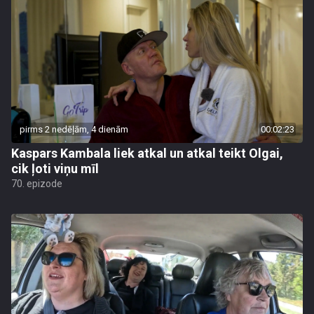
pirms 2 nedēļām, 4 dienām
00:02:23
Kaspars Kambala liek atkal un atkal teikt Olgai,
cik ļoti viņu mīl
70. epizode