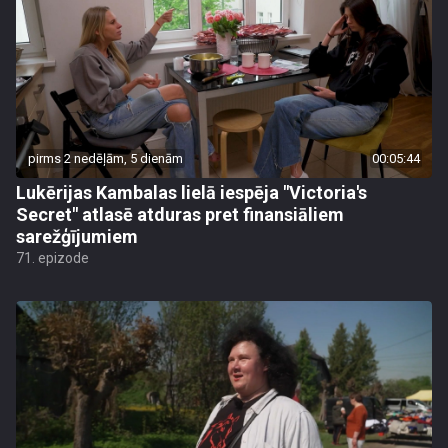
pirms 2 nedēļām, 5 dienām
00:05:44
Lukērijas Kambalas lielā iespēja "Victoria's
Secret" atlasē atduras pret finansiāliem
sarežģījumiem
71. epizode