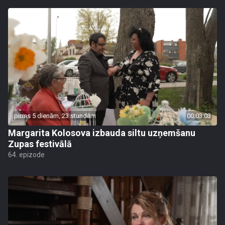
pirms 5 dienām, 23 stundām
00:03:03
Margarita Kolosova izbauda siltu uzņemšanu
Zupas festivālā
64. epizode