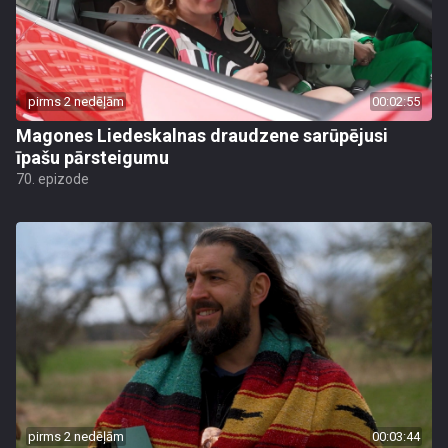
pirms 2 nedēļām
00:02:55
Magones Liedeskalnas draudzene sarūpējusi
īpašu pārsteigumu
70. epizode
pirms 2 nedēļām
00:03:44