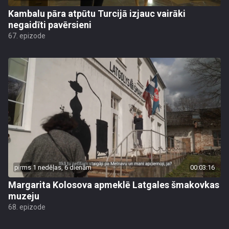
Kambalu pāra atpūtu Turcijā izjauc vairāki
negaidīti pavērsieni
67. epizode
pirms 1 nedēļas, 6 dienām
00:03:16
Margarita Kolosova apmeklē Latgales šmakovkas
muzeju
68. epizode