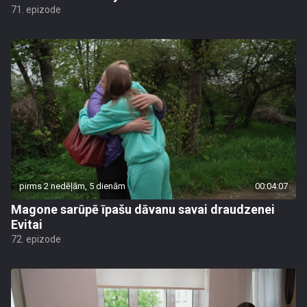
71. epizode
pirms 2 nedēļām, 5 dienām
00:04:07
Magone sarūpē īpašu dāvanu savai draudzenei
Evitai
72. epizode