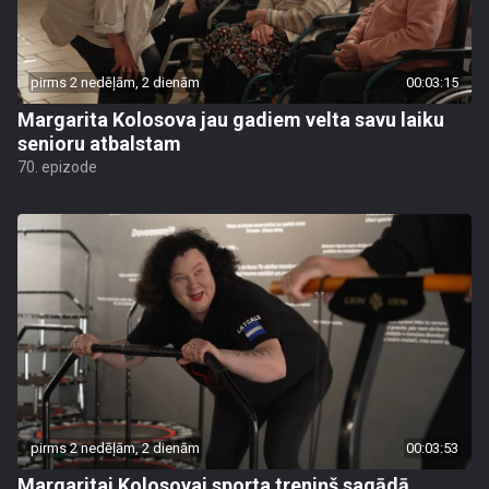
pirms 2 nedēļām, 2 dienām
00:03:15
Margarita Kolosova jau gadiem velta savu laiku
senioru atbalstam
70. epizode
pirms 2 nedēļām, 2 dienām
00:03:53
Margaritai Kolosovai sporta treniņš sagādā