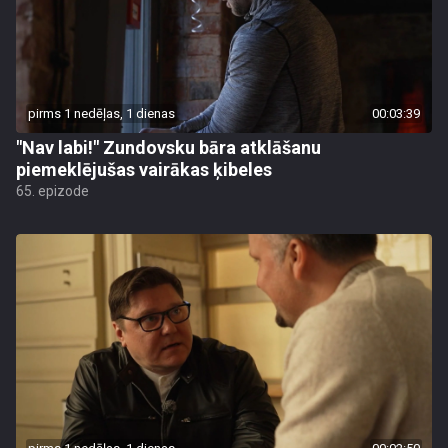
pirms 1 nedēļas, 1 dienas
00:03:39
"Nav labi!" Zundovsku bāra atklāšanu
piemeklējušas vairākas ķibeles
65. epizode