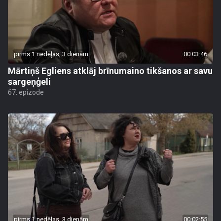
pirms 1 nedēļas, 3 dienām
00:03:46
Mārtiņš Egliens atklāj brīnumaino tikšanos ar savu
sargeņģeli
67. epizode
pirms 1 nedēļas, 3 dienām
00:02:55