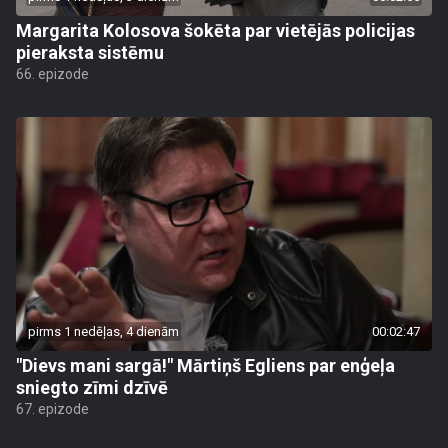
Margarita Kolosova šokēta par vietējās policijas
pieraksta sistēmu
66. epizode
pirms 1 nedēļas, 4 dienām
00:02:47
"Dievs mani sargā!" Mārtiņš Egliens par enģeļa
sniegto zīmi dzīvē
67. epizode