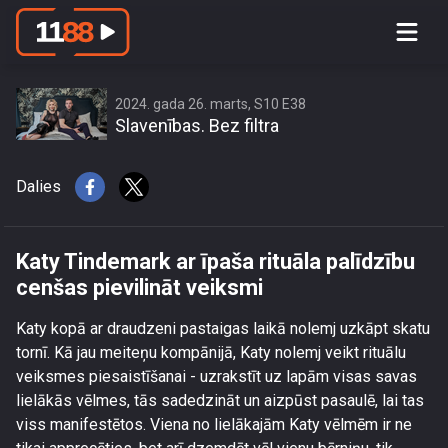
Katy Tindemark ar īpaša rituāla
palīdzību cenšas pievilināt veiksmi
2024. gada 26. marts, S10 E38
Slavenības. Bez filtra
Dalies
Katy Tindemark ar īpaša rituāla palīdzību
cenšas pievilināt veiksmi
Katy kopā ar draudzeni pastaigas laikā nolemj uzkāpt skatu
tornī. Kā jau meiteņu kompānijā, Katy nolemj veikt rituālu
veiksmes piesaistīšanai - uzrakstīt uz lapām visas savas
lielākās vēlmes, tās sadedzināt un aizpūst pasaulē, lai tas
viss manifestētos. Viena no lielākajām Katy vēlmēm ir ne