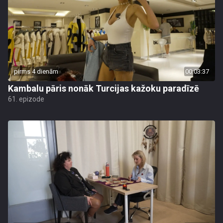
pirms 4 dienām
00:03:37
Kambalu pāris nonāk Turcijas kažoku paradīzē
61. epizode