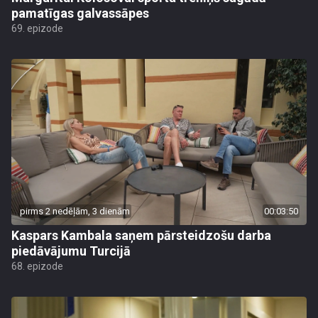
pamatīgas galvassāpes
69. epizode
pirms 2 nedēļām, 3 dienām
00:03:50
Kaspars Kambala saņem pārsteidzošu darba
piedāvājumu Turcijā
68. epizode