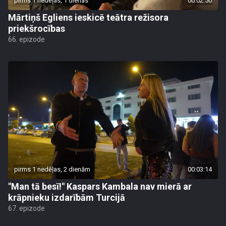
pirms 1 nedēļas, 1 dienas
00:02:50
Mārtiņš Egliens ieskicē teātra režisora
priekšrocības
66. epizode
pirms 1 nedēļas, 2 dienām
00:03:14
"Man tā besī!" Kaspars Kambala nav mierā ar
krāpnieku izdarībām Turcijā
67. epizode