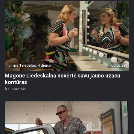
pirms 1 nedēļas, 4 dienām
00:02:28
Magone Liedeskalna novērtē savu jauno uzacu
kontūras
67. epizode