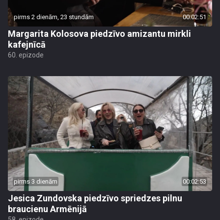
pirms 2 dienām, 23 stundām
00:02:51
Margarita Kolosova piedzīvo amizantu mirkli
kafejnīcā
60. epizode
pirms 3 dienām
00:02:53
Jesica Zundovska piedzīvo spriedzes pilnu
braucienu Armēnijā
58. epizode