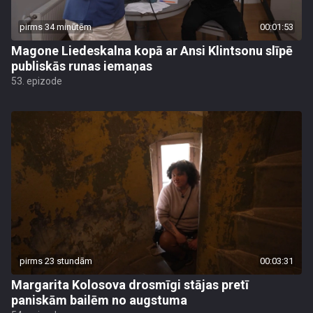
pirms 34 minūtēm
00:01:53
Magone Liedeskalna kopā ar Ansi Klintsonu slīpē
publiskās runas iemaņas
53. epizode
pirms 23 stundām
00:03:31
Margarita Kolosova drosmīgi stājas pretī
paniskām bailēm no augstuma