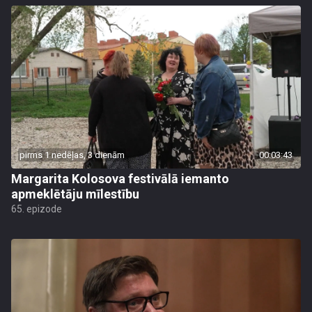
pirms 1 nedēļas, 3 dienām
00:03:43
Margarita Kolosova festivālā iemanto
apmeklētāju mīlestību
65. epizode