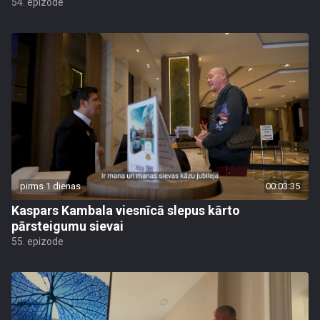
54. epizode
pirms 1 dienas
00:03:35
Kaspars Kambala viesnīcā slepus kārto
pārsteigumu sievai
55. epizode