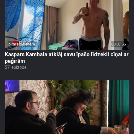
pirms 2 dienām
00:03:56
Kaspars Kambala atklāj savu īpašo līdzekli cīņai ar
paģirām
57. epizode