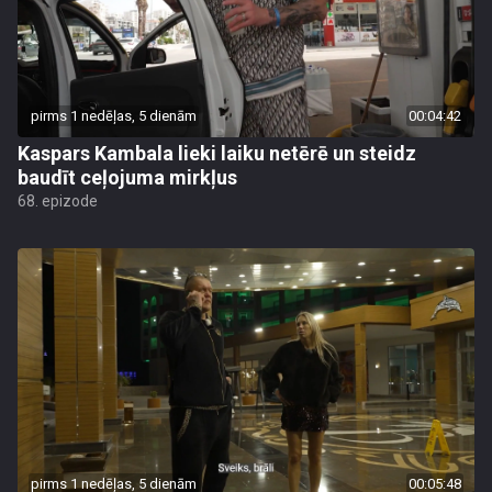
pirms 1 nedēļas, 5 dienām
00:04:42
Kaspars Kambala lieki laiku netērē un steidz
baudīt ceļojuma mirkļus
68. epizode
pirms 1 nedēļas, 5 dienām
00:05:48