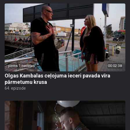
pirms 1 nedēļas
00:02:38
Olgas Kambalas ceļojuma ieceri pavada vīra
pārmetumu krusa
64. epizode