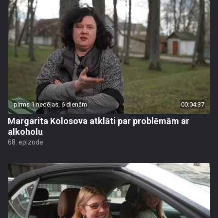
pirms 1 nedēļas, 6 dienām
00:04:37
Margarita Kolosova atklāti par problēmām ar
alkoholu
68. epizode