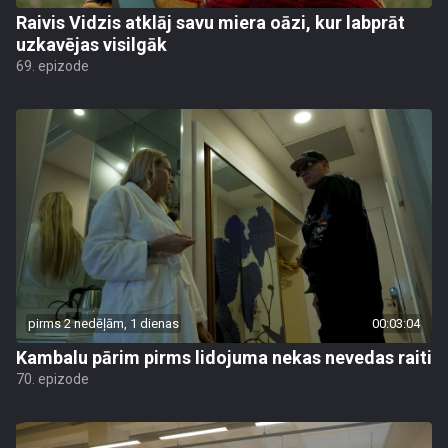
Raivis Vidzis atklāj savu miera oāzi, kur labprāt
uzkavējas visilgāk
69. epizode
pirms 2 nedēļām, 1 dienas
00:03:04
Kambalu pārim pirms lidojuma nekas nevedas raiti
70. epizode