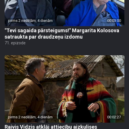
pirms 2 nedēļām, 4 dienām
00:03:00
"Tevi sagaida pārsteigums!" Margarita Kolosova
satraukta par draudzeņu izdomu
71. epizode
pirms 2 nedēļām, 4 dienām
00:02:27
Raivis Vidzis atklāj attiecību aizkulises