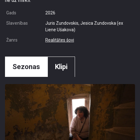
ne uz mirkli.
Gads
2026
Slavenības
Juris Zundovskis, Jesica Zundovska (ex
Liene Ušakova)
Žanrs
Realitātes šovi
Sezonas
Klipi