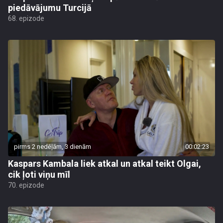
piedāvājumu Turcijā
68. epizode
pirms 2 nedēļām, 3 dienām
00:02:23
Kaspars Kambala liek atkal un atkal teikt Olgai,
cik ļoti viņu mīl
70. epizode