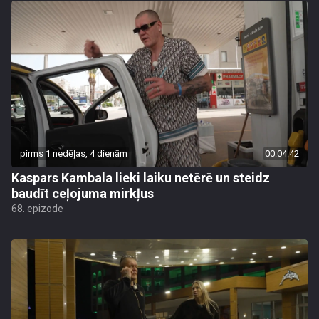
pirms 1 nedēļas, 4 dienām
00:04:42
Kaspars Kambala lieki laiku netērē un steidz
baudīt ceļojuma mirkļus
68. epizode