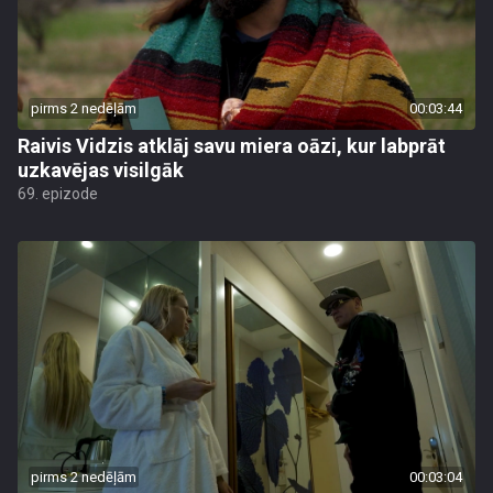
pirms 2 nedēļām
00:03:44
Raivis Vidzis atklāj savu miera oāzi, kur labprāt
uzkavējas visilgāk
69. epizode
pirms 2 nedēļām
00:03:04