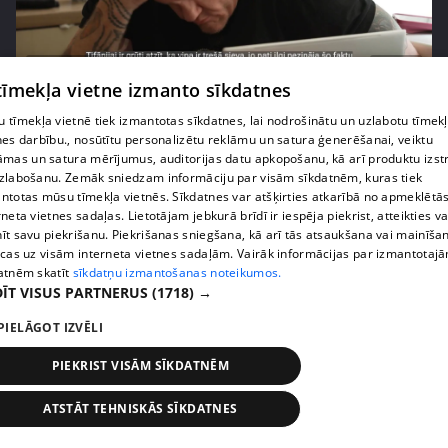
pirms 2 nedēļām, 6 dienām
00:02:41
 tīmekļa vietne izmanto sīkdatnes
Kaspars Kambala neslēpj vilšanos par bijušo sievu
Tifāniju
 tīmekļa vietnē tiek izmantotas sīkdatnes, lai nodrošinātu un uzlabotu tīmek
nes darbību., nosūtītu personalizētu reklāmu un satura ģenerēšanai, veiktu
72. epizode
āmas un satura mērījumus, auditorijas datu apkopošanu, kā arī produktu izst
zlabošanu. Zemāk sniedzam informāciju par visām sīkdatnēm, kuras tiek
ntotas mūsu tīmekļa vietnēs. Sīkdatnes var atšķirties atkarībā no apmeklētā
rneta vietnes sadaļas. Lietotājam jebkurā brīdī ir iespēja piekrist, atteikties va
īt savu piekrišanu. Piekrišanas sniegšana, kā arī tās atsaukšana vai mainīša
ecas uz visām interneta vietnes sadaļām. Vairāk informācijas par izmantotaj
atnēm skatīt
sīkdatņu izmantošanas noteikumos.
ĪT VISUS PARTNERUS
(1718) →
PIELĀGOT IZVĒLI
PIEKRIST VISĀM SĪKDATNĒM
pirms 2 nedēļām, 6 dienām
00:04:02
ATSTĀT TEHNISKĀS SĪKDATNES
Draudzene aicina pārvākties Magoni uz Kurzemes