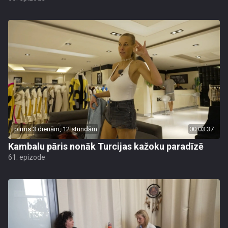
pirms 3 dienām, 12 stundām
00:03:37
Kambalu pāris nonāk Turcijas kažoku paradīzē
61. epizode