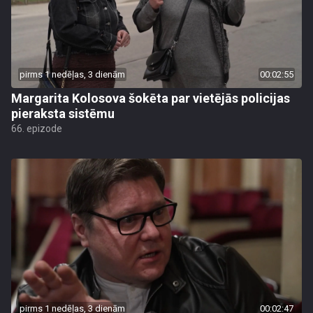
pirms 1 nedēļas, 3 dienām
00:02:55
Margarita Kolosova šokēta par vietējās policijas
pieraksta sistēmu
66. epizode
pirms 1 nedēļas, 3 dienām
00:02:47