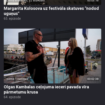
pirms 6 dienām, 12 stundām
00:03:16
Margarita Kolosova uz festivāla skatuves "nodod
uguņus"
65. epizode
pirms 1 nedēļas
00:02:38
Olgas Kambalas ceļojuma ieceri pavada vīra
pārmetumu krusa
64. epizode