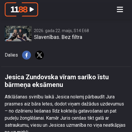
Jesica Zundovska vīram sarīko īstu
bārmeņa eksāmenu
2026. gada 22. maijs, S14 E68
Slavenības. Bez filtra
Dalies
Jesica Zundovska vīram sarīko īstu
bārmeņa eksāmenu
Atklāšanas svinību laikā Jesica nolemj pārbaudīt Jura
prasmes aiz bāra letes, dodot viņam dažādus uzdevumus
– no dzērienu liešanas līdz kokteiļu gatavošanai un pat
pudeļu žonglēšanai. Kamēr Juris cenšas tikt galā ar
satraukumu, viesu un Jesicas uzmanība no viņa neatkāpjas