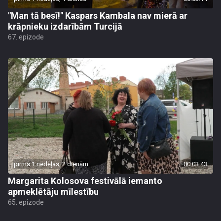
"Man tā besī!" Kaspars Kambala nav mierā ar
krāpnieku izdarībām Turcijā
67. epizode
pirms 1 nedēļas, 2 dienām
00:03:43
Margarita Kolosova festivālā iemanto
apmeklētāju mīlestību
65. epizode