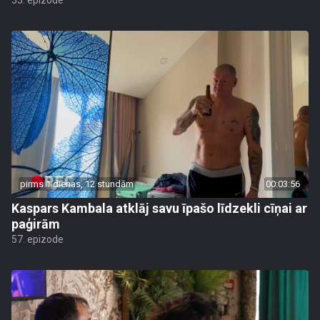
55. epizode
pirms 1 dienas, 12 stundām
00:03:56
Kaspars Kambala atklāj savu īpašo līdzekli cīņai ar
paģirām
57. epizode