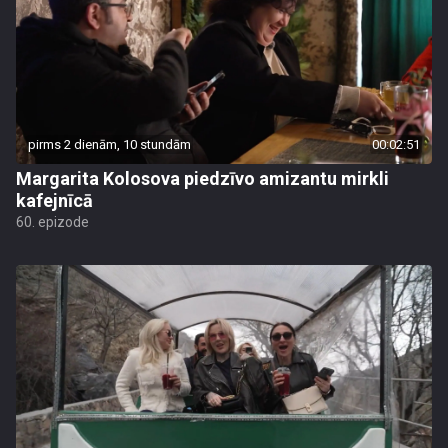
pirms 2 dienām, 10 stundām
00:02:51
Margarita Kolosova piedzīvo amizantu mirkli
kafejnīcā
60. epizode