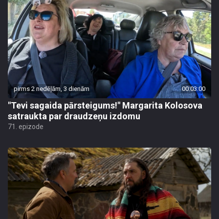
pirms 2 nedēļām, 3 dienām
00:03:00
"Tevi sagaida pārsteigums!" Margarita Kolosova
satraukta par draudzeņu izdomu
71. epizode