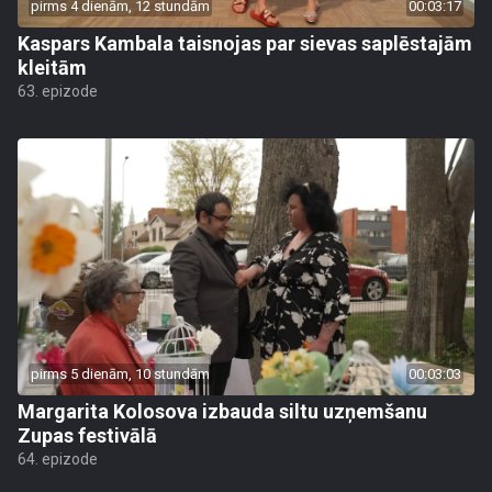
pirms 4 dienām, 12 stundām
00:03:17
Kaspars Kambala taisnojas par sievas saplēstajām
kleitām
63. epizode
pirms 5 dienām, 10 stundām
00:03:03
Margarita Kolosova izbauda siltu uzņemšanu
Zupas festivālā
64. epizode