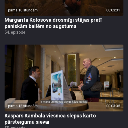
pirms 10 stundām
00:03:31
Margarita Kolosova drosmīgi stājas pretī
paniskām bailēm no augstuma
54. epizode
pirms 12 stundām
00:03:35
Kaspars Kambala viesnīcā slepus kārto
pārsteigumu sievai