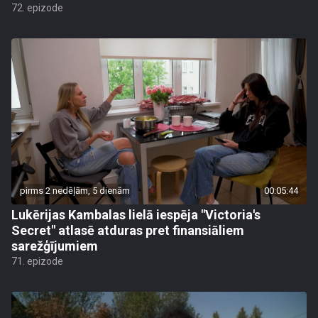
72. epizode
pirms 2 nedēļām, 5 dienām
00:05:44
Lukērijas Kambalas lielā iespēja "Victoria's
Secret" atlasē atduras pret finansiāliem
sarežģījumiem
71. epizode