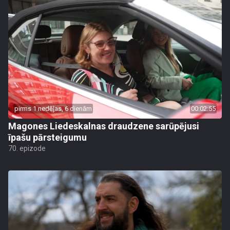
pirms 1 nedēļas, 6 dienām
00:02:55
Magones Liedeskalnas draudzene sarūpējusi
īpašu pārsteigumu
70. epizode