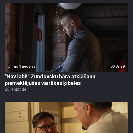
pirms 1 nedēļas
00:03:39
"Nav labi!" Zundovsku bāra atklāšanu
piemeklējušas vairākas ķibeles
65. epizode