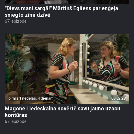
"Dievs mani sargā!" Mārtiņš Egliens par enģeļa
sniegto zīmi dzīvē
67. epizode
pirms 1 nedēļas, 4 dienām
00:02:28
Magone Liedeskalna novērtē savu jauno uzacu
kontūras
67. epizode