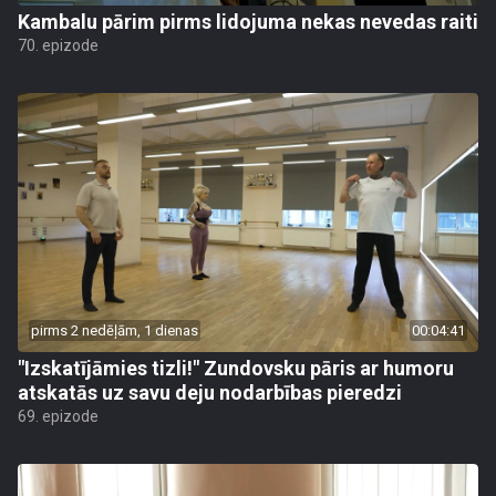
Kambalu pārim pirms lidojuma nekas nevedas raiti
70. epizode
pirms 2 nedēļām, 1 dienas
00:04:41
"Izskatījāmies tizli!" Zundovsku pāris ar humoru
atskatās uz savu deju nodarbības pieredzi
69. epizode