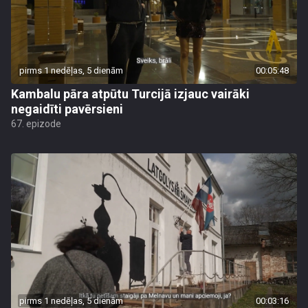
pirms 1 nedēļas, 5 dienām
00:05:48
Kambalu pāra atpūtu Turcijā izjauc vairāki
negaidīti pavērsieni
67. epizode
pirms 1 nedēļas, 5 dienām
00:03:16