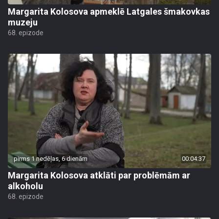
Margarita Kolosova apmeklē Latgales šmakovkas
muzeju
68. epizode
pirms 1 nedēļas, 6 dienām
00:04:37
Margarita Kolosova atklāti par problēmām ar
alkoholu
68. epizode