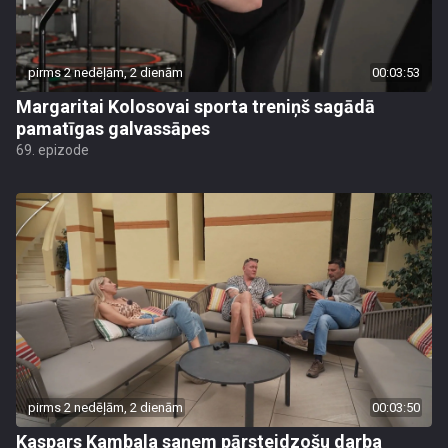
pirms 2 nedēļām, 2 dienām
00:03:53
Margaritai Kolosovai sporta treniņš sagādā
pamatīgas galvassāpes
69. epizode
pirms 2 nedēļām, 2 dienām
00:03:50
Kaspars Kambala saņem pārsteidzošu darba