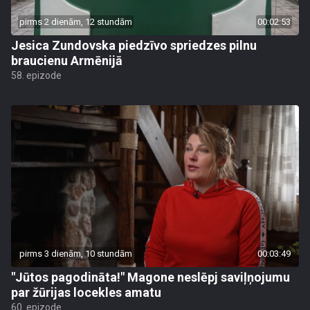
pirms 2 dienām, 12 stundām
00:02:53
Jesica Zundovska piedzīvo spriedzes pilnu
braucienu Armēnijā
58. epizode
pirms 3 dienām, 10 stundām
00:03:49
"Jūtos pagodināta!" Magone neslēpj saviļņojumu
par žūrijas locekles amatu
60. epizode