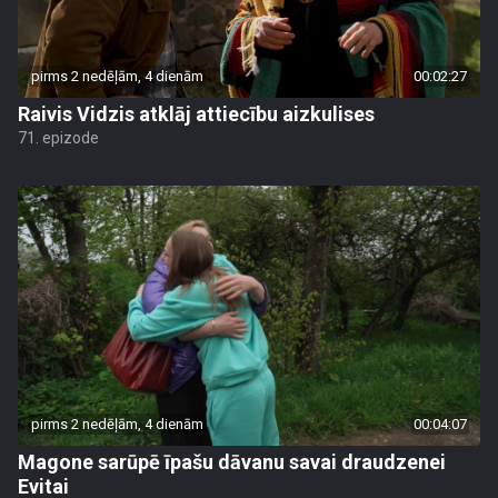
pirms 2 nedēļām, 4 dienām
00:02:27
Raivis Vidzis atklāj attiecību aizkulises
71. epizode
pirms 2 nedēļām, 4 dienām
00:04:07
Magone sarūpē īpašu dāvanu savai draudzenei
Evitai