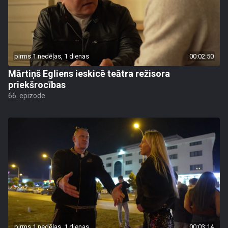
pirms 1 nedēļas, 1 dienas
00:02:50
Mārtiņš Egliens ieskicē teātra režisora
priekšrocības
66. epizode
pirms 1 nedēļas, 1 dienas
00:03:14