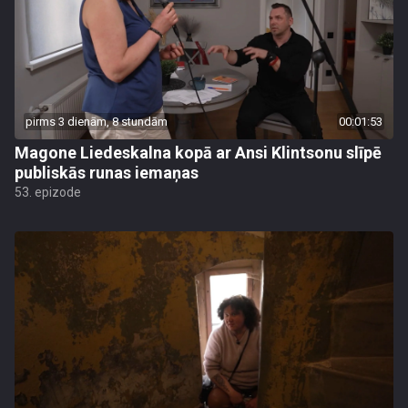
pirms 3 dienām, 8 stundām
00:01:53
Magone Liedeskalna kopā ar Ansi Klintsonu slīpē
publiskās runas iemaņas
53. epizode