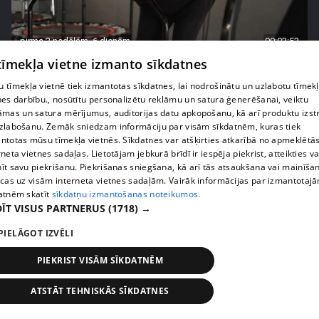
pirms 2 nedēļām, 6 dienām
00:03:53
 tīmekļa vietne izmanto sīkdatnes
Margaritai Kolosovai sporta treniņš sagādā
pamatīgas galvassāpes
 tīmekļa vietnē tiek izmantotas sīkdatnes, lai nodrošinātu un uzlabotu tīmek
69. epizode
nes darbību., nosūtītu personalizētu reklāmu un satura ģenerēšanai, veiktu
āmas un satura mērījumus, auditorijas datu apkopošanu, kā arī produktu izst
zlabošanu. Zemāk sniedzam informāciju par visām sīkdatnēm, kuras tiek
ntotas mūsu tīmekļa vietnēs. Sīkdatnes var atšķirties atkarībā no apmeklētā
rneta vietnes sadaļas. Lietotājam jebkurā brīdī ir iespēja piekrist, atteikties va
īt savu piekrišanu. Piekrišanas sniegšana, kā arī tās atsaukšana vai mainīša
ecas uz visām interneta vietnes sadaļām. Vairāk informācijas par izmantotaj
atnēm skatīt
sīkdatņu izmantošanas noteikumos.
ĪT VISUS PARTNERUS
(1718) →
PIELĀGOT IZVĒLI
PIEKRIST VISĀM SĪKDATNĒM
pirms 2 nedēļām, 6 dienām
00:03:50
ATSTĀT TEHNISKĀS SĪKDATNES
Kaspars Kambala saņem pārsteidzošu darba