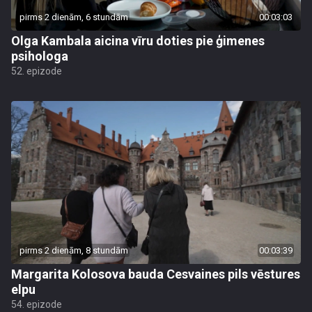
pirms 2 dienām, 6 stundām
00:03:03
Olga Kambala aicina vīru doties pie ģimenes
psihologa
52. epizode
pirms 2 dienām, 8 stundām
00:03:39
Margarita Kolosova bauda Cesvaines pils vēstures
elpu
54. epizode