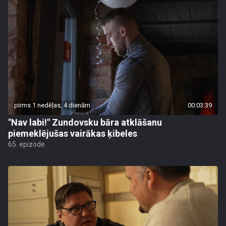
pirms 1 nedēļas, 4 dienām
00:03:39
"Nav labi!" Zundovsku bāra atklāšanu
piemeklējušas vairākas ķibeles
65. epizode