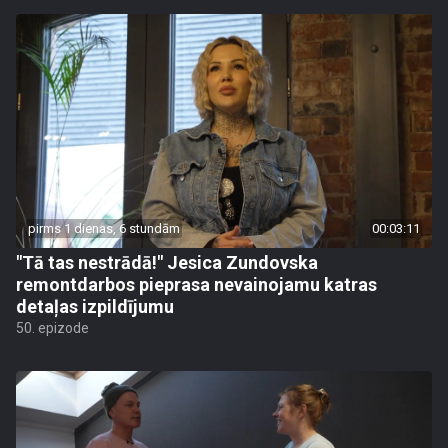
pirms 1 dienas, 6 stundām
00:03:11
"Tā tas nestrādā!" Jesica Zundovska
remontdarbos pieprasa nevainojamu katras
detaļas izpildījumu
50. epizode