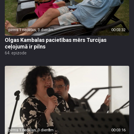
pirms 1 nedēļas, 3 dienām
00:03:32
Olgas Kambalas pacietības mērs Turcijas
ceļojumā ir pilns
64. epizode
pirms 1 nedēļas, 3 dienām
00:03:16