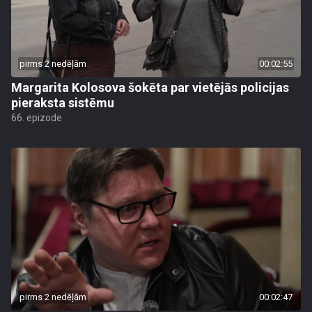
pirms 2 nedēļām
00:02:55
Margarita Kolosova šokēta par vietējās policijas
pieraksta sistēmu
66. epizode
pirms 2 nedēļām
00:02:47