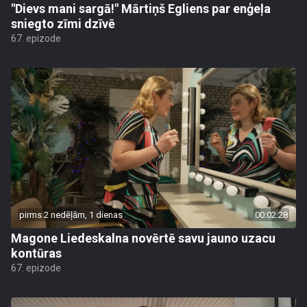
"Dievs mani sargā!" Mārtiņš Egliens par enģeļa
sniegto zīmi dzīvē
67. epizode
pirms 2 nedēļām, 1 dienas
00:02:28
Magone Liedeskalna novērtē savu jauno uzacu
kontūras
67. epizode