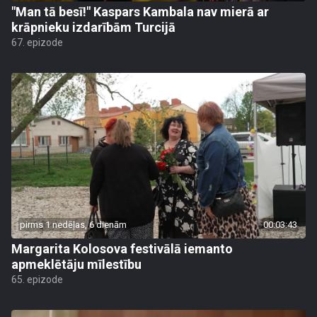
"Man tā besī!" Kaspars Kambala nav mierā ar
krāpnieku izdarībām Turcijā
67. epizode
pirms 1 nedēļas, 6 dienām
00:03:43
Margarita Kolosova festivālā iemanto
apmeklētāju mīlestību
65. epizode