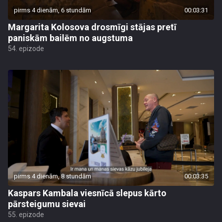
pirms 4 dienām, 6 stundām
00:03:31
Margarita Kolosova drosmīgi stājas pretī
paniskām bailēm no augstuma
54. epizode
pirms 4 dienām, 8 stundām
00:03:35
Kaspars Kambala viesnīcā slepus kārto
pārsteigumu sievai
55. epizode