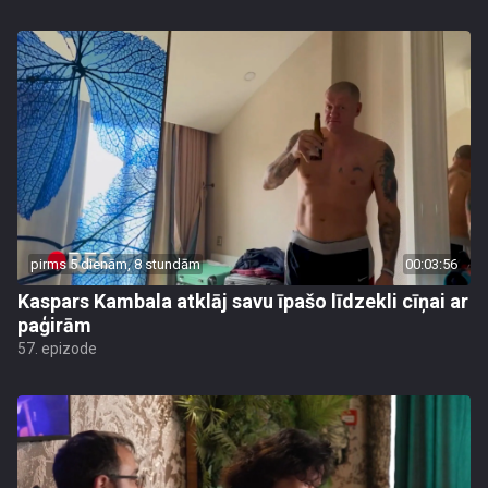
pirms 5 dienām, 8 stundām
00:03:56
Kaspars Kambala atklāj savu īpašo līdzekli cīņai ar
paģirām
57. epizode