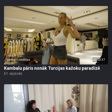
pirms 1 nedēļas
00:03:37
Kambalu pāris nonāk Turcijas kažoku paradīzē
61. epizode