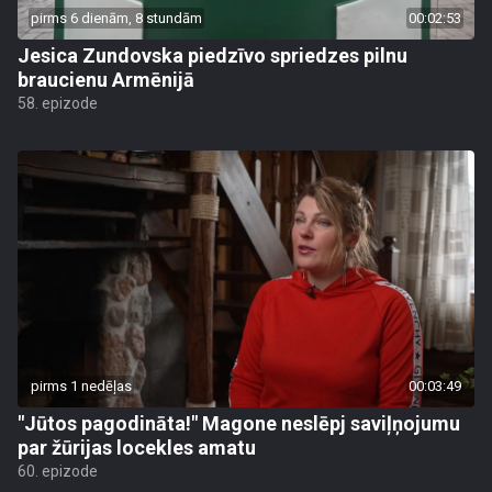
pirms 6 dienām, 8 stundām
00:02:53
Jesica Zundovska piedzīvo spriedzes pilnu
braucienu Armēnijā
58. epizode
pirms 1 nedēļas
00:03:49
"Jūtos pagodināta!" Magone neslēpj saviļņojumu
par žūrijas locekles amatu
60. epizode