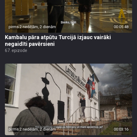
pirms 2 nedēļām, 2 dienām
00:05:48
Kambalu pāra atpūtu Turcijā izjauc vairāki
negaidīti pavērsieni
67. epizode
pirms 2 nedēļām, 2 dienām
00:03:16