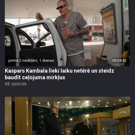
pirms 2 nedēļām, 1 dienas
00:04:42
Kaspars Kambala lieki laiku netērē un steidz
baudīt ceļojuma mirkļus
68. epizode