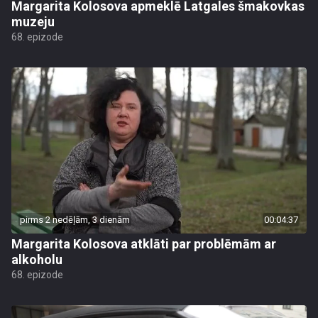
Margarita Kolosova apmeklē Latgales šmakovkas
muzeju
68. epizode
pirms 2 nedēļām, 3 dienām
00:04:37
Margarita Kolosova atklāti par problēmām ar
alkoholu
68. epizode