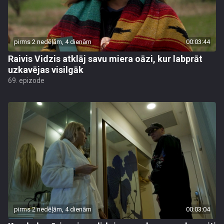
pirms 2 nedēļām, 4 dienām
00:03:44
Raivis Vidzis atklāj savu miera oāzi, kur labprāt
uzkavējas visilgāk
69. epizode
pirms 2 nedēļām, 4 dienām
00:03:04