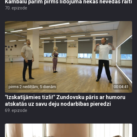
Kambalu pārim pirms lidojuma nekas nevedas raiti
70. epizode
pirms 2 nedēļām, 5 dienām
00:04:41
"Izskatījāmies tizli!" Zundovsku pāris ar humoru
atskatās uz savu deju nodarbības pieredzi
69. epizode