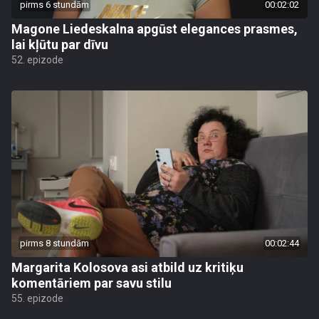
pirms 6 stundām
00:02:02
Magone Liedeskalna apgūst elegances prasmes,
lai kļūtu par dīvu
52. epizode
pirms 8 stundām
00:02:44
Margarita Kolosova asi atbild uz kritiķu
komentāriem par savu stilu
55. epizode