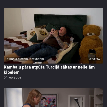
pirms 3 dienām, 6 stundām
00:02:57
Kambalu pāra atpūta Turcijā sākas ar nelielām
ķibelēm
54. epizode