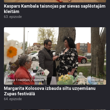
Kaspars Kambala taisnojas par sievas saplēstajām
kleitām
63. epizode
pirms 1 nedēļas, 2 dienām
00:03:03
Margarita Kolosova izbauda siltu uzņemšanu
Zupas festivālā
64. epizode