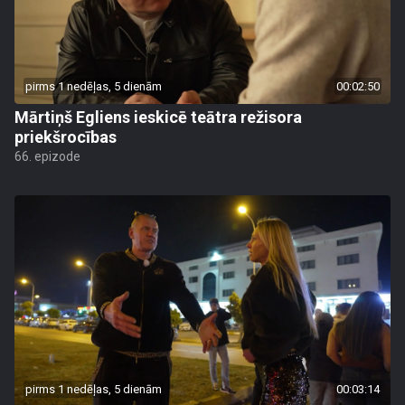
pirms 1 nedēļas, 5 dienām
00:02:50
Mārtiņš Egliens ieskicē teātra režisora
priekšrocības
66. epizode
pirms 1 nedēļas, 5 dienām
00:03:14