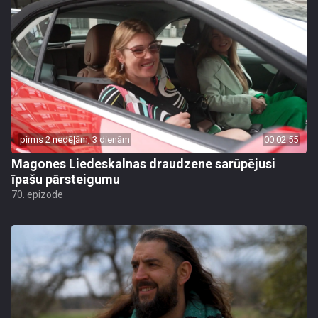
pirms 2 nedēļām, 3 dienām
00:02:55
Magones Liedeskalnas draudzene sarūpējusi
īpašu pārsteigumu
70. epizode