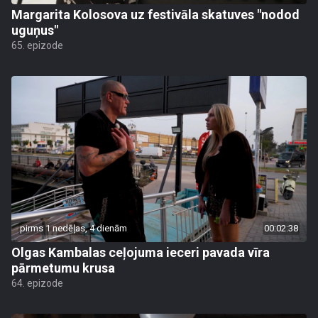
Margarita Kolosova uz festivāla skatuves "nodod
uguņus"
65. epizode
pirms 1 nedēļas, 4 dienām
00:02:38
Olgas Kambalas ceļojuma ieceri pavada vīra
pārmetumu krusa
64. epizode