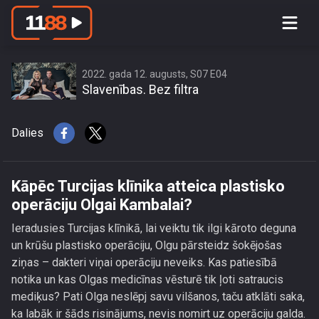
Kāpēc Turcijas klīnika atteica plastisko
operāciju Olgai Kambalai?
2022. gada 12. augusts, S07 E04
Slavenības. Bez filtra
Dalies
Kāpēc Turcijas klīnika atteica plastisko
operāciju Olgai Kambalai?
Ieradusies Turcijas klīnikā, lai veiktu tik ilgi kāroto deguna
un krūšu plastisko operāciju, Olgu pārsteidz šokējošas
ziņas – dakteri viņai operāciju neveiks. Kas patiesībā
notika un kas Olgas medicīnas vēsturē tik ļoti satraucis
mediķus? Pati Olga neslēpj savu vilšanos, taču atklāti saka,
ka labāk ir šāds risinājums, nevis nomirt uz operāciju galda.