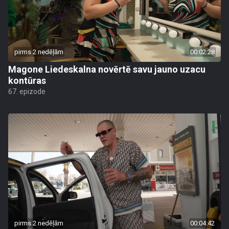
pirms 2 nedēļām
00:02:28
Magone Liedeskalna novērtē savu jauno uzacu
kontūras
67. epizode
pirms 2 nedēļām
00:04:42