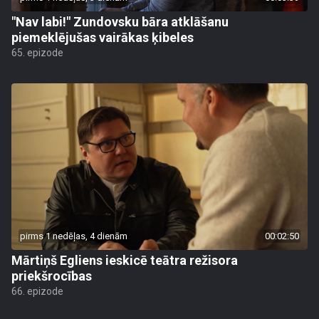
"Nav labi!" Zundovsku bāra atklāšanu
piemeklējušas vairākas ķibeles
65. epizode
pirms 1 nedēļas, 4 dienām
00:02:50
Mārtiņš Egliens ieskicē teātra režisora
priekšrocības
66. epizode