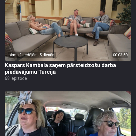
pirms 2 nedēļām, 5 dienām
00:03:50
Kaspars Kambala saņem pārsteidzošu darba
piedāvājumu Turcijā
68. epizode