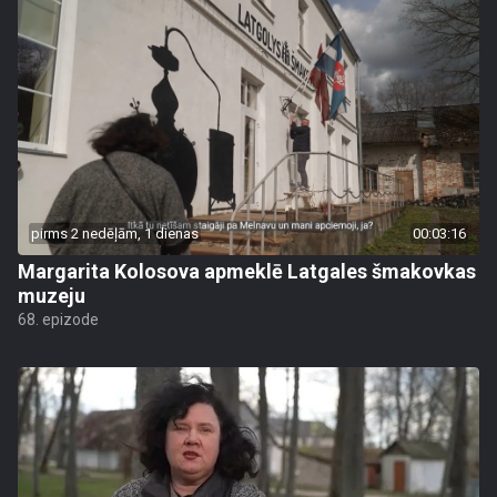
pirms 2 nedēļām, 1 dienas
00:03:16
Margarita Kolosova apmeklē Latgales šmakovkas
muzeju
68. epizode