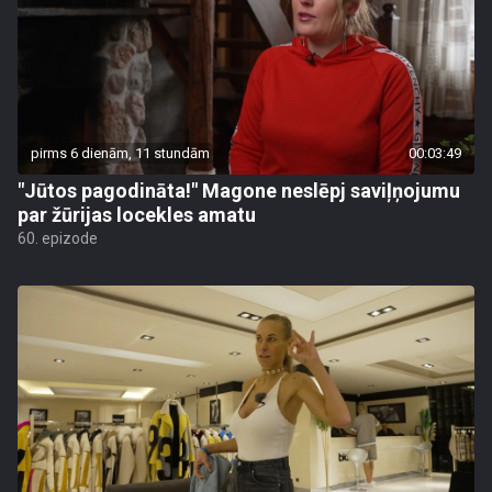
pirms 6 dienām, 11 stundām
00:03:49
"Jūtos pagodināta!" Magone neslēpj saviļņojumu
par žūrijas locekles amatu
60. epizode