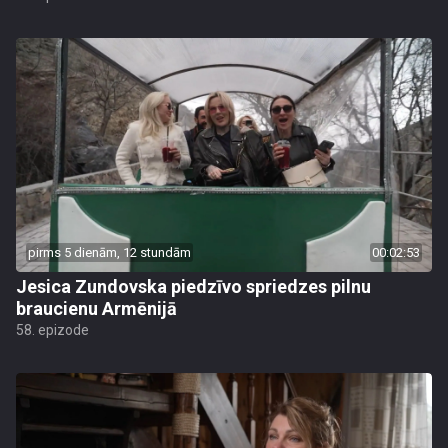
pirms 5 dienām, 12 stundām
00:02:53
Jesica Zundovska piedzīvo spriedzes pilnu
braucienu Armēnijā
58. epizode