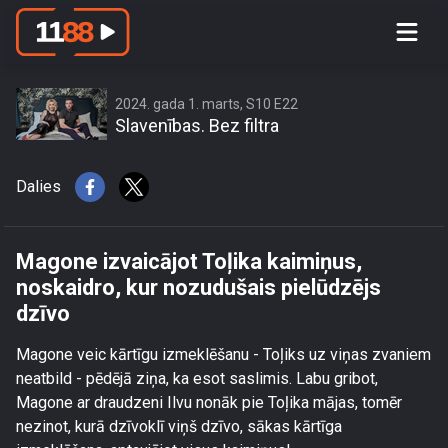
Magone izvaicājot Toļika kaimiņus,
noskaidro, kur nozudušais pielūdzējs
dzīvo
2024. gada 1. marts, S10 E22
Slavenības. Bez filtra
Dalies
Magone izvaicājot Toļika kaimiņus,
noskaidro, kur nozudušais pielūdzējs
dzīvo
Magone veic kārtīgu izmeklēšanu - Toļiks uz viņas zvaniem
neatbild - pēdējā ziņa, ka esot saslimis. Labu gribot,
Magone ar draudzeni Ilvu nonāk pie Toļika mājas, tomēr
nezinot, kurā dzīvoklī viņš dzīvo, sākas kārtīga