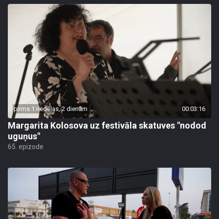
pirms 1 nedēļas, 2 dienām
00:03:16
Margarita Kolosova uz festivāla skatuves "nodod
uguņus"
65. epizode