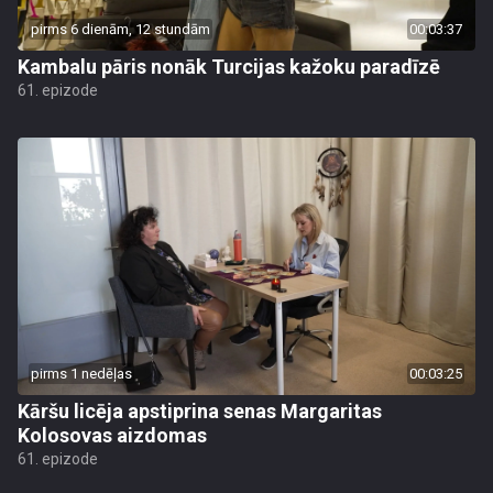
pirms 6 dienām, 12 stundām
00:03:37
Kambalu pāris nonāk Turcijas kažoku paradīzē
61. epizode
pirms 1 nedēļas
00:03:25
Kāršu licēja apstiprina senas Margaritas
Kolosovas aizdomas
61. epizode