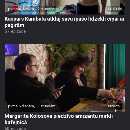
pirms 4 dienām, 12 stundām
00:03:56
Kaspars Kambala atklāj savu īpašo līdzekli cīņai ar
paģirām
57. epizode
pirms 5 dienām, 11 stundām
00:02:51
Margarita Kolosova piedzīvo amizantu mirkli
kafejnīcā
60. epizode