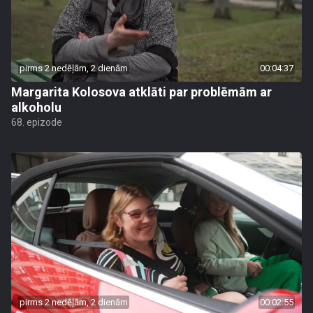
pirms 2 nedēļām, 2 dienām
00:04:37
Margarita Kolosova atklāti par problēmām ar
alkoholu
68. epizode
pirms 2 nedēļām, 2 dienām
00:02:55