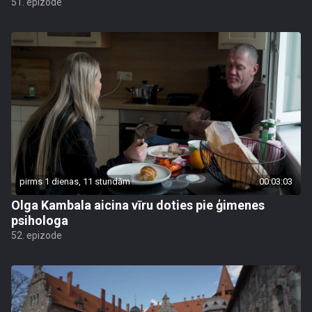
51. epizode
pirms 1 dienas, 11 stundām
00:03:03
Olga Kambala aicina vīru doties pie ģimenes
psihologa
52. epizode