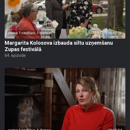
pirms 1 nedēļas, 1 dienas
00:03:03
Margarita Kolosova izbauda siltu uzņemšanu
Zupas festivālā
64. epizode