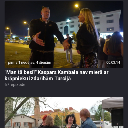
pirms 1 nedēļas, 4 dienām
00:03:14
"Man tā besī!" Kaspars Kambala nav mierā ar
krāpnieku izdarībām Turcijā
67. epizode