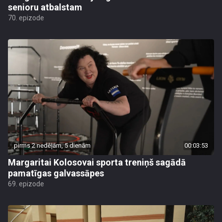
senioru atbalstam
70. epizode
pirms 2 nedēļām, 5 dienām
00:03:53
Margaritai Kolosovai sporta treniņš sagādā
pamatīgas galvassāpes
69. epizode