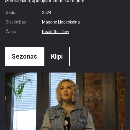
izmeklēšana, aptaujājot visus kaimiņus!
Gads
2024
Slavenības
Magone Liedeskalna
Žanrs
Realitātes šovi
Sezonas
Klipi