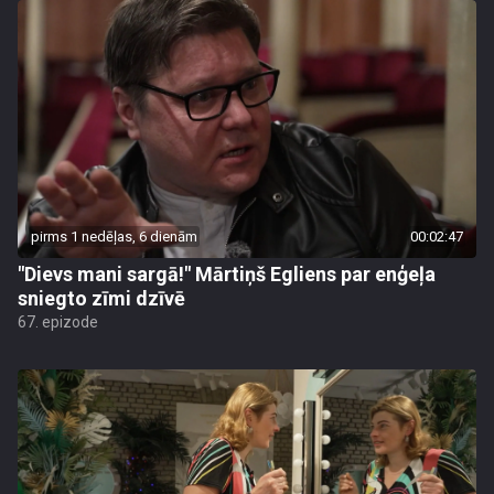
pirms 1 nedēļas, 6 dienām
00:02:47
"Dievs mani sargā!" Mārtiņš Egliens par enģeļa
sniegto zīmi dzīvē
67. epizode