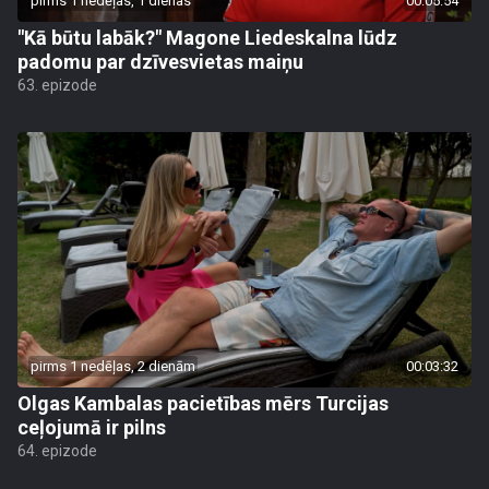
pirms 1 nedēļas, 1 dienas
00:05:54
"Kā būtu labāk?" Magone Liedeskalna lūdz
padomu par dzīvesvietas maiņu
63. epizode
pirms 1 nedēļas, 2 dienām
00:03:32
Olgas Kambalas pacietības mērs Turcijas
ceļojumā ir pilns
64. epizode