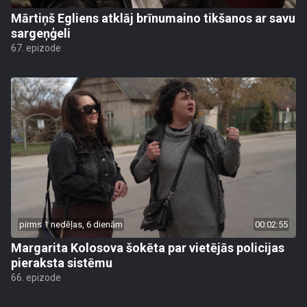
Mārtiņš Egliens atklāj brīnumaino tikšanos ar savu
sargeņģeli
67. epizode
pirms 1 nedēļas, 6 dienām
00:02:55
Margarita Kolosova šokēta par vietējās policijas
pieraksta sistēmu
66. epizode