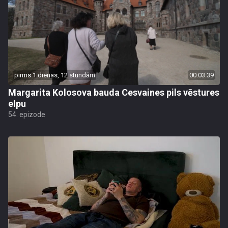
pirms 1 dienas, 12 stundām
00:03:39
Margarita Kolosova bauda Cesvaines pils vēstures
elpu
54. epizode