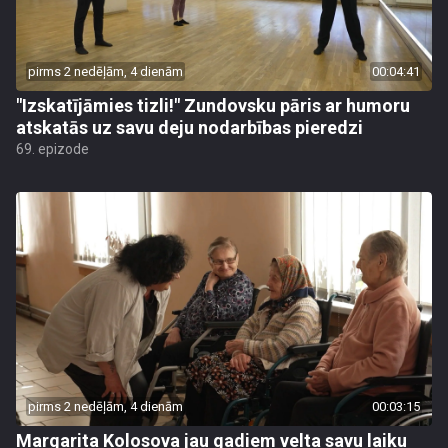
pirms 2 nedēļām, 4 dienām
00:04:41
"Izskatījāmies tizli!" Zundovsku pāris ar humoru
atskatās uz savu deju nodarbības pieredzi
69. epizode
pirms 2 nedēļām, 4 dienām
00:03:15
Margarita Kolosova jau gadiem velta savu laiku