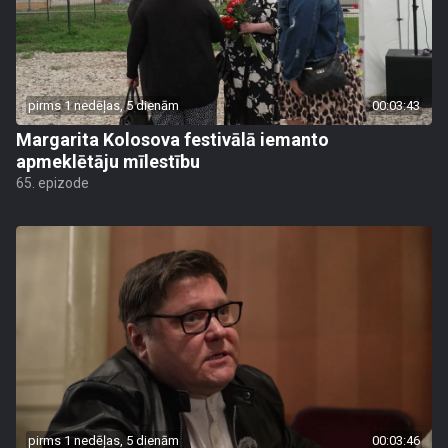
pirms 1 nedēļas, 5 dienām
00:03:43
Margarita Kolosova festivālā iemanto
apmeklētāju mīlestību
65. epizode
pirms 1 nedēļas, 5 dienām
00:03:46