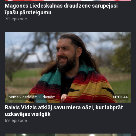
Magones Liedeskalnas draudzene sarūpējusi
īpašu pārsteigumu
70. epizode
pirms 2 nedēļām, 3 dienām
00:03:44
Raivis Vidzis atklāj savu miera oāzi, kur labprāt
uzkavējas visilgāk
69. epizode