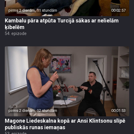
pirms 2 dienām, 11 stundām
00:02:57
Kambalu pāra atpūta Turcijā sākas ar nelielām
ķibelēm
54. epizode
pirms 2 dienām, 12 stundām
00:01:53
Magone Liedeskalna kopā ar Ansi Klintsonu slīpē
publiskās runas iemaņas
53. epizode