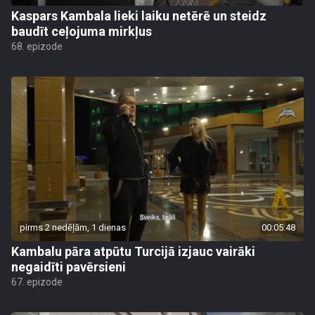
Kaspars Kambala lieki laiku netērē un steidz
baudīt ceļojuma mirkļus
68. epizode
pirms 2 nedēļām, 1 dienas
00:05:48
Kambalu pāra atpūtu Turcijā izjauc vairāki
negaidīti pavērsieni
67. epizode