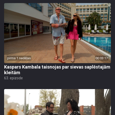
pirms 1 nedēļas
00:03:17
Kaspars Kambala taisnojas par sievas saplēstajām
kleitām
63. epizode