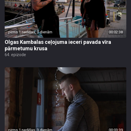
pirms 1 nedēļas, 3 dienām
00:02:38
Olgas Kambalas ceļojuma ieceri pavada vīra
pārmetumu krusa
64. epizode
pirms 1 nedēļas, 3 dienām
00:03:39