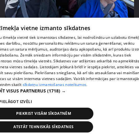
pirms 2 nedēļām, 6 dienām
00:03:00
 tīmekļa vietne izmanto sīkdatnes
"Tevi sagaida pārsteigums!" Margarita Kolosova
 tīmekļa vietnē tiek izmantotas sīkdatnes, lai nodrošinātu un uzlabotu tīmek
satraukta par draudzeņu izdomu
nes darbību., nosūtītu personalizētu reklāmu un satura ģenerēšanai, veiktu
71. epizode
āmas un satura mērījumus, auditorijas datu apkopošanu, kā arī produktu izst
zlabošanu. Zemāk sniedzam informāciju par visām sīkdatnēm, kuras tiek
ntotas mūsu tīmekļa vietnēs. Sīkdatnes var atšķirties atkarībā no apmeklētā
rneta vietnes sadaļas. Lietotājam jebkurā brīdī ir iespēja piekrist, atteikties va
īt savu piekrišanu. Piekrišanas sniegšana, kā arī tās atsaukšana vai mainīša
ecas uz visām interneta vietnes sadaļām. Vairāk informācijas par izmantotaj
atnēm skatīt
sīkdatņu izmantošanas noteikumos.
ĪT VISUS PARTNERUS
(1718) →
PIELĀGOT IZVĒLI
PIEKRIST VISĀM SĪKDATNĒM
pirms 2 nedēļām, 6 dienām
00:02:23
ATSTĀT TEHNISKĀS SĪKDATNES
Kaspars Kambala liek atkal un atkal teikt Olgai,