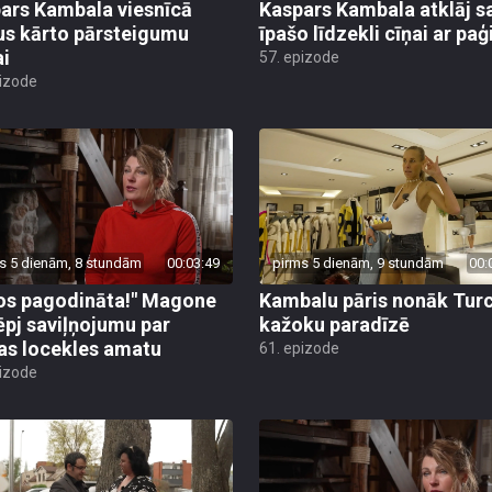
ars Kambala viesnīcā
Kaspars Kambala atklāj s
us kārto pārsteigumu
īpašo līdzekli cīņai ar pa
ai
57. epizode
pizode
s 5 dienām, 8 stundām
00:03:49
pirms 5 dienām, 9 stundām
00:
os pagodināta!" Magone
Kambalu pāris nonāk Turc
ēpj saviļņojumu par
kažoku paradīzē
jas locekles amatu
61. epizode
pizode