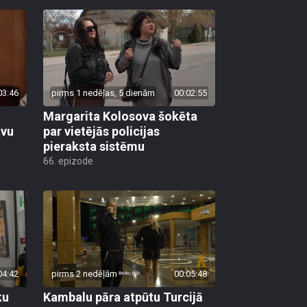
03:46
pirms 1 nedēļas, 5 dienām
00:02:55
Margarita Kolosova šokēta
avu
par vietējās policijas
pieraksta sistēmu
66. epizode
04:42
pirms 2 nedēļām
00:05:48
ku
Kambalu pāra atpūtu Turcijā