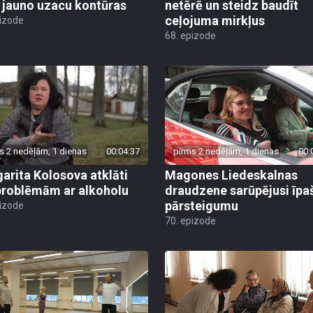
 jauno uzacu kontūras
netērē un steidz baudīt
ceļojuma mirkļus
pizode
68. epizode
s 2 nedēļām, 1 dienas
00:04:37
pirms 2 nedēļām, 1 dienas
00:
arita Kolosova atklāti
Magones Liedeskalnas
problēmām ar alkoholu
draudzene sarūpējusi īpa
pārsteigumu
pizode
70. epizode