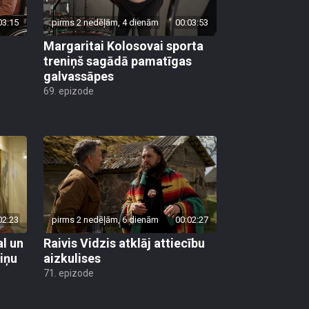
03:15
pirms 2 nedēļām, 4 dienām
00:03:53
Margaritai Kolosovai sporta
treniņš sagādā pamatīgas
galvassāpes
69. epizode
02:23
pirms 2 nedēļām, 6 dienām
00:02:27
al un
Raivis Vidzis atklāj attiecību
viņu
aizkulises
71. epizode