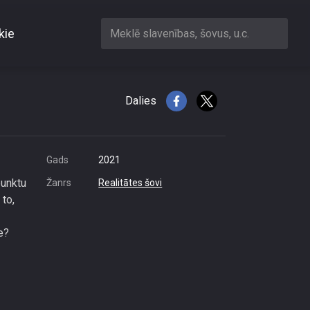
kie
Meklē slavenības, šovus, u.c.
us”
Dalies
Gads
2021
punktu
Žanrs
Realitātes šovi
 to,
e?