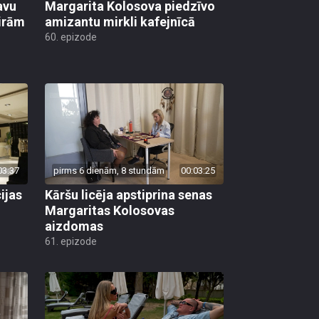
avu
Margarita Kolosova piedzīvo
ģirām
amizantu mirkli kafejnīcā
60. epizode
03:37
pirms 6 dienām, 8 stundām
00:03:25
ijas
Kāršu licēja apstiprina senas
Margaritas Kolosovas
aizdomas
61. epizode