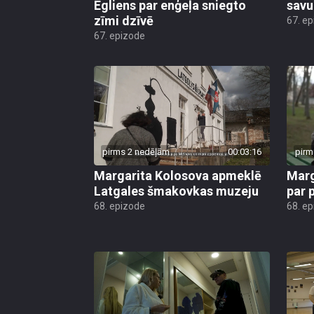
Egliens par enģeļa sniegto
savu
zīmi dzīvē
67. e
67. epizode
pirms 2 nedēļām
00:03:16
pirm
Margarita Kolosova apmeklē
Marg
Latgales šmakovkas muzeju
par 
68. epizode
68. e