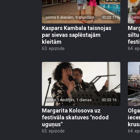
pirms 6 dienām, 9 stundām
00:03:17
pirm
Kaspars Kambala taisnojas
Marg
par sievas saplēstajām
silt
kleitām
fest
63. epizode
64. e
pirms 1 nedēļas, 1 dienas
00:03:16
pirm
Margarita Kolosova uz
Olga
festivāla skatuves "nodod
iece
uguņus"
krus
65. epizode
64. e