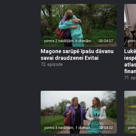
pirms 2 nedēļām, 6 dienām
00:04:07
pirm
Magone sarūpē īpašu dāvanu
Lukē
savai draudzenei Evitai
iesp
atla
72. epizode
fina
71. e
pirms 3 nedēļām, 1 dienas
00:04:02
pirm