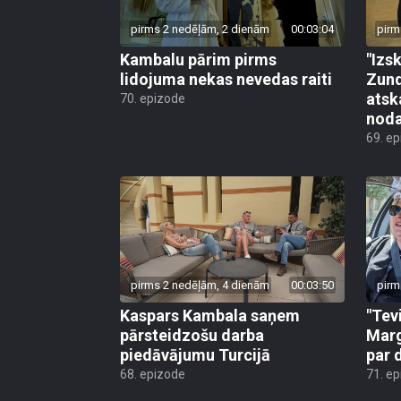
pirms 2 nedēļām, 2 dienām
00:03:04
pirm
Kambalu pārim pirms
"Izsk
lidojuma nekas nevedas raiti
Zund
atsk
70. epizode
noda
69. e
pirms 2 nedēļām, 4 dienām
00:03:50
pirm
Kaspars Kambala saņem
"Tev
pārsteidzošu darba
Marg
piedāvājumu Turcijā
par 
68. epizode
71. e