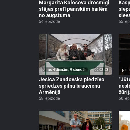
Margarita Kolosova drosmīgi
Kasp
stājas pretī paniskām bailēm
slep
no augstuma
siev
54. epizode
55. e
pirms 4 dienām, 9 stundām
00:02:53
pirm
Jesica Zundovska piedzīvo
"Jūt
spriedzes pilnu braucienu
nesl
Armēnijā
žūri
58. epizode
60. e