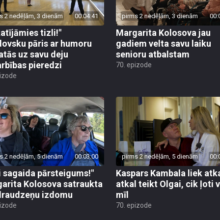
s 2 nedēļām, 3 dienām
00:04:41
pirms 2 nedēļām, 3 dienām
00:
atījāmies tizli!"
Margarita Kolosova jau
ovsku pāris ar humoru
gadiem velta savu laiku
atās uz savu deju
senioru atbalstam
rbības pieredzi
70. epizode
pizode
s 2 nedēļām, 5 dienām
00:03:00
pirms 2 nedēļām, 5 dienām
00:
i sagaida pārsteigums!"
Kaspars Kambala liek atk
arita Kolosova satraukta
atkal teikt Olgai, cik ļoti 
draudzeņu izdomu
mīl
pizode
70. epizode