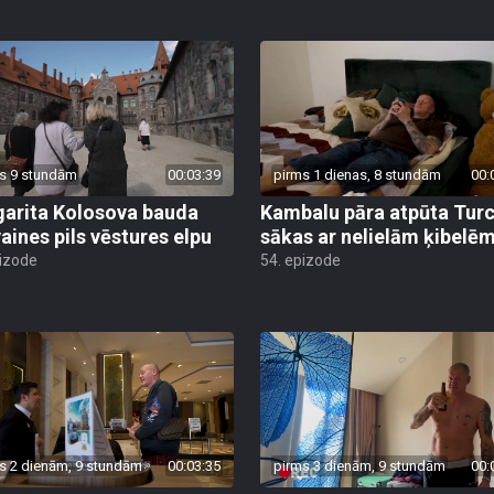
s 9 stundām
00:03:39
pirms 1 dienas, 8 stundām
00:
arita Kolosova bauda
Kambalu pāra atpūta Turc
aines pils vēstures elpu
sākas ar nelielām ķibelē
pizode
54. epizode
s 2 dienām, 9 stundām
00:03:35
pirms 3 dienām, 9 stundām
00: