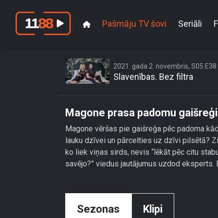
Pašmāju TV šovi
Seriāli
F
Ma
2021. gada 2. novembris, S05 E38
Slavenības. Bez filtra
Magone prasa padomu gaišreģim
Magone vēršas pie gaišreģa pēc padoma kādā b
lauku dzīvei un pārcelties uz dzīvi pilsētā? Z
ko liek viņas sirds, nevis “lēkāt pēc citu stabu
savējo?” viedus jautājumus uzdod eksperts.
Sezonas
Klipi