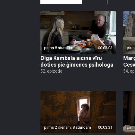
pirms 8 stundām
00:03:03
pirm
Olga Kambala aicina vīru
Marg
doties pie ģimenes psihologa
Cesv
52. epizode
54. e
pirms 2 dienām, 8 stundām
00:03:31
pirm