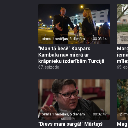
pirms 1 nedēļas, 3 dienām
00:03:14
pirm
"Man tā besī!" Kaspars
Marg
Kambala nav mierā ar
iema
krāpnieku izdarībām Turcijā
mīle
67. epizode
65. e
pirms 1 nedēļas, 5 dienām
00:02:47
pirm
"Dievs mani sargā!" Mārtiņš
Mago