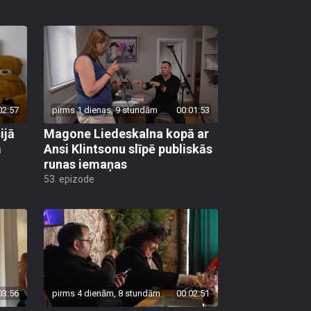
02:57
pirms 1 dienas, 9 stundām
00:01:53
ijā
Magone Liedeskalna kopā ar
m
Ansi Klintsonu slīpē publiskās
runas iemaņas
53. epizode
03:56
pirms 4 dienām, 8 stundām
00:02:51