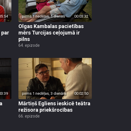
05:54
pirms 1 nedēļas, 1 dienas
00:03:32
Olgas Kambalas pacietības
 par
mērs Turcijas ceļojumā ir
pilns
64. epizode
03:39
pirms 1 nedēļas, 3 dienām
00:02:50
a
Mārtiņš Egliens ieskicē teātra
režisora priekšrocības
66. epizode