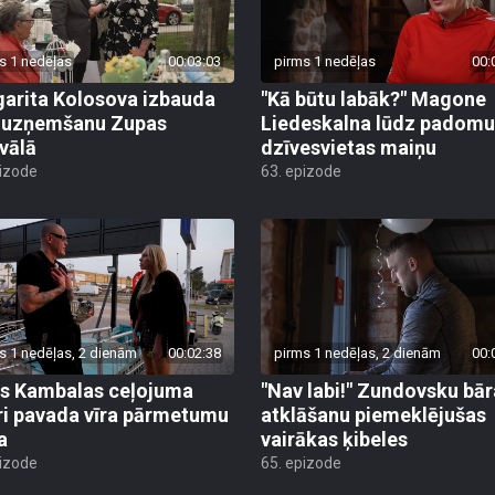
s 1 nedēļas
00:03:03
pirms 1 nedēļas
00:
arita Kolosova izbauda
"Kā būtu labāk?" Magone
u uzņemšanu Zupas
Liedeskalna lūdz padomu
ivālā
dzīvesvietas maiņu
pizode
63. epizode
s 1 nedēļas, 2 dienām
00:02:38
pirms 1 nedēļas, 2 dienām
00:
s Kambalas ceļojuma
"Nav labi!" Zundovsku bār
ri pavada vīra pārmetumu
atklāšanu piemeklējušas
a
vairākas ķibeles
pizode
65. epizode