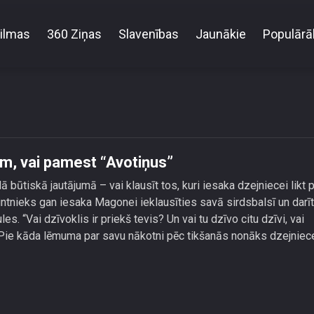
ilmas
360 Ziņas
Slavenības
Jaunākie
Populārā
gone prasa padomu gaišreģim, vai pamest “Avotiņ
, vai pamest “Avotiņus”
ūtiskā jautājumā – vai klausīt tos, kuri iesaka dzejniecei likt 
intnieks gan iesaka Magonei ieklausīties savā sirdsbalsī un darīt
les. “Vai dzīvoklis ir priekš tevis? Un vai tu dzīvo citu dzīvi, vai
 Pie kāda lēmuma par savu nākotni pēc tikšanās nonāks dzejniec