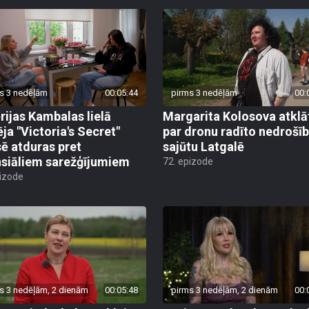
s 3 nedēļām
00:05:44
pirms 3 nedēļām
00:
rijas Kambalas lielā
Margarita Kolosova atklā
ēja "Victoria's Secret"
par dronu radīto nedrošī
sē atduras pret
sajūtu Latgalē
nsiāliem sarežģījumiem
72. epizode
pizode
s 3 nedēļām, 2 dienām
00:05:48
pirms 3 nedēļām, 2 dienām
00: