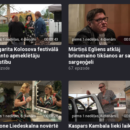
s 1 nedēļas, 4 dienām
00:03:43
pirms 1 nedēļas, 4 dienām
00:
arita Kolosova festivālā
Mārtiņš Egliens atklāj
nto apmeklētāju
brīnumaino tikšanos ar s
stību
sargeņģeli
pizode
67. epizode
s 1 nedēļas, 6 dienām
00:02:28
pirms 1 nedēļas, 6 dienām
00:
ne Liedeskalna novērtē
Kaspars Kambala lieki lai