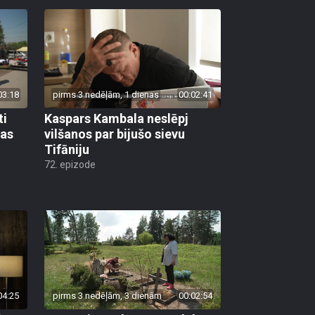
03:18
pirms 3 nedēļām, 1 dienas
00:02:41
ti
Kaspars Kambala neslēpj
bas
vilšanos par bijušo sievu
Tifāniju
72. epizode
04:25
pirms 3 nedēļām, 3 dienām
00:02:54