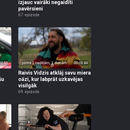
izjauc vairāki negaidīti
pavērsieni
67. epizode
02:55
pirms 2 nedēļām, 2 dienām
00:03:44
Raivis Vidzis atklāj savu miera
šu
oāzi, kur labprāt uzkavējas
visilgāk
69. epizode