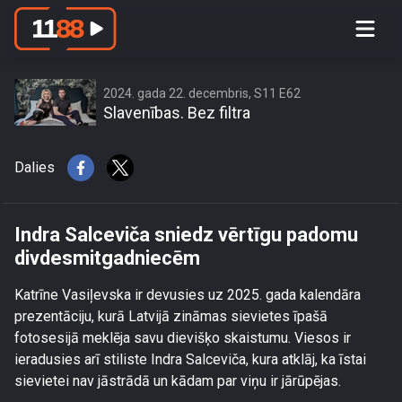
Indra Salceviča sniedz vērtīgu
padomu divdesmitgadniecēm
2024. gada 22. decembris, S11 E62
Slavenības. Bez filtra
Dalies
Indra Salceviča sniedz vērtīgu padomu
divdesmitgadniecēm
Katrīne Vasiļevska ir devusies uz 2025. gada kalendāra
prezentāciju, kurā Latvijā zināmas sievietes īpašā
fotosesijā meklēja savu dievišķo skaistumu. Viesos ir
ieradusies arī stiliste Indra Salceviča, kura atklāj, ka īstai
sievietei nav jāstrādā un kādam par viņu ir jārūpējas.