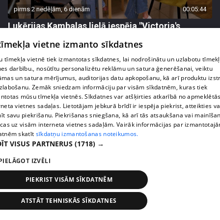
pirms 2 nedēļām, 6 dienām
00:05:44
Lukērijas Kambalas lielā iespēja "Victoria's
Secret" atlasē atduras pret finansiāliem
 tīmekļa vietne izmanto sīkdatnes
sarežģījumiem
71. epizode
 tīmekļa vietnē tiek izmantotas sīkdatnes, lai nodrošinātu un uzlabotu tīmek
nes darbību., nosūtītu personalizētu reklāmu un satura ģenerēšanai, veiktu
āmas un satura mērījumus, auditorijas datu apkopošanu, kā arī produktu izst
zlabošanu. Zemāk sniedzam informāciju par visām sīkdatnēm, kuras tiek
ntotas mūsu tīmekļa vietnēs. Sīkdatnes var atšķirties atkarībā no apmeklētā
rneta vietnes sadaļas. Lietotājam jebkurā brīdī ir iespēja piekrist, atteikties va
īt savu piekrišanu. Piekrišanas sniegšana, kā arī tās atsaukšana vai mainīša
ecas uz visām interneta vietnes sadaļām. Vairāk informācijas par izmantotaj
atnēm skatīt
sīkdatņu izmantošanas noteikumos.
ĪT VISUS PARTNERUS
(1718) →
PIELĀGOT IZVĒLI
PIEKRIST VISĀM SĪKDATNĒM
pirms 2 nedēļām, 6 dienām
00:03:18
Margarita Kolosova atklāti par dronu radīto
ATSTĀT TEHNISKĀS SĪKDATNES
nedrošības sajūtu Latgalē