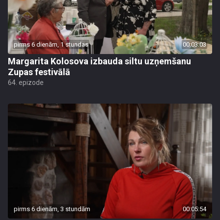
pirms 6 dienām, 1 stundas
00:03:03
Margarita Kolosova izbauda siltu uzņemšanu
Zupas festivālā
64. epizode
pirms 6 dienām, 3 stundām
00:05:54