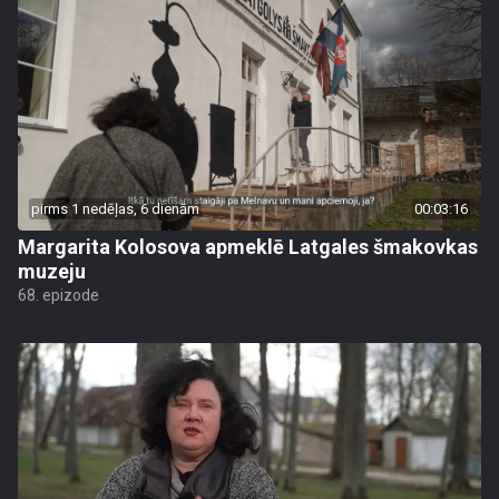
pirms 1 nedēļas, 6 dienām
00:03:16
Margarita Kolosova apmeklē Latgales šmakovkas
muzeju
68. epizode