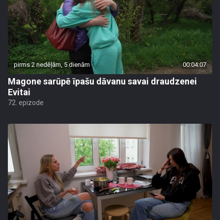
pirms 2 nedēļām, 5 dienām
00:04:07
Magone sarūpē īpašu dāvanu savai draudzenei
Evitai
72. epizode