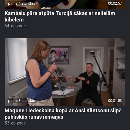
pirms 1 stundas
00:02:57
Kambalu pāra atpūta Turcijā sākas ar nelielām
ķibelēm
54. epizode
pirms 3 stundām
00:01:53
Magone Liedeskalna kopā ar Ansi Klintsonu slīpē
publiskās runas iemaņas
53. epizode