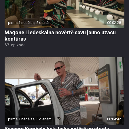
pirms 1 nedēļas, 5 dienām
00:02:28
Magone Liedeskalna novērtē savu jauno uzacu
kontūras
67. epizode
pirms 1 nedēļas, 5 dienām
00:04:42
Kaspars Kambala lieki laiku netērē un steidz