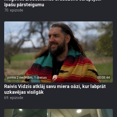
īpašu pārsteigumu
70. epizode
pirms 2 nedēļām, 1 dienas
00:03:44
Raivis Vidzis atklāj savu miera oāzi, kur labprāt
uzkavējas visilgāk
69. epizode