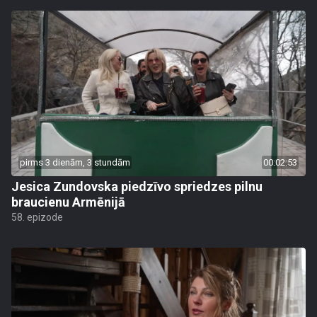
pirms 3 dienām, 3 stundām
00:02:53
Jesica Zundovska piedzīvo spriedzes pilnu
braucienu Armēnijā
58. epizode