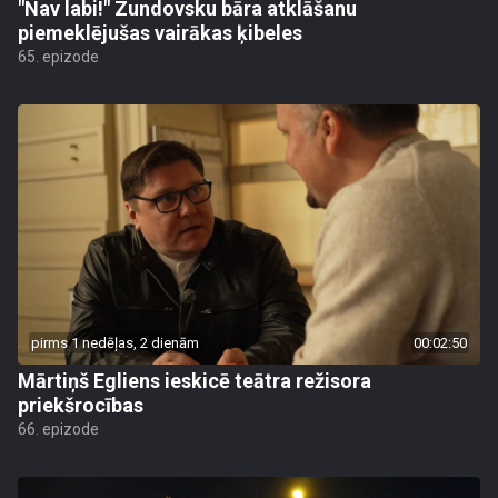
"Nav labi!" Zundovsku bāra atklāšanu
piemeklējušas vairākas ķibeles
65. epizode
pirms 1 nedēļas, 2 dienām
00:02:50
Mārtiņš Egliens ieskicē teātra režisora
priekšrocības
66. epizode