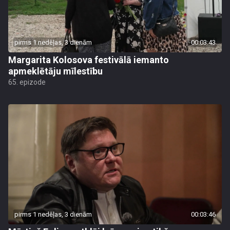
pirms 1 nedēļas, 3 dienām
00:03:43
Margarita Kolosova festivālā iemanto
apmeklētāju mīlestību
65. epizode
pirms 1 nedēļas, 3 dienām
00:03:46