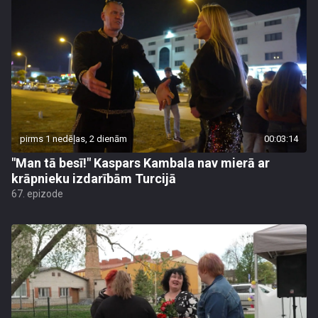
pirms 1 nedēļas, 2 dienām
00:03:14
"Man tā besī!" Kaspars Kambala nav mierā ar
krāpnieku izdarībām Turcijā
67. epizode