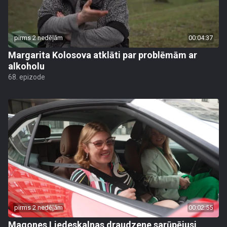
pirms 2 nedēļām
00:04:37
Margarita Kolosova atklāti par problēmām ar
alkoholu
68. epizode
pirms 2 nedēļām
00:02:55
Magones Liedeskalnas draudzene sarūpējusi