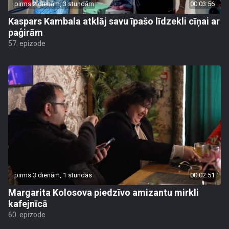
pirms 2 dienām, 3 stundām
00:03:56
Kaspars Kambala atklāj savu īpašo līdzekli cīņai ar
paģirām
57. epizode
pirms 3 dienām, 1 stundas
00:02:51
Margarita Kolosova piedzīvo amizantu mirkli
kafejnīcā
60. epizode