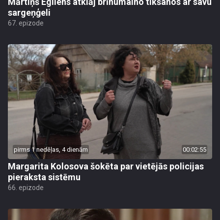
Mārtiņš Egliens atklāj brīnumaino tikšanos ar savu
sargeņģeli
67. epizode
pirms 1 nedēļas, 4 dienām
00:02:55
Margarita Kolosova šokēta par vietējās policijas
pieraksta sistēmu
66. epizode