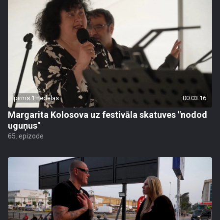
pirms 1 nedēļas
00:03:16
Margarita Kolosova uz festivāla skatuves "nodod
uguņus"
65. epizode