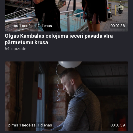
pirms 1 nedēļas, 1 dienas
00:02:38
Olgas Kambalas ceļojuma ieceri pavada vīra
pārmetumu krusa
64. epizode
pirms 1 nedēļas, 1 dienas
00:03:39