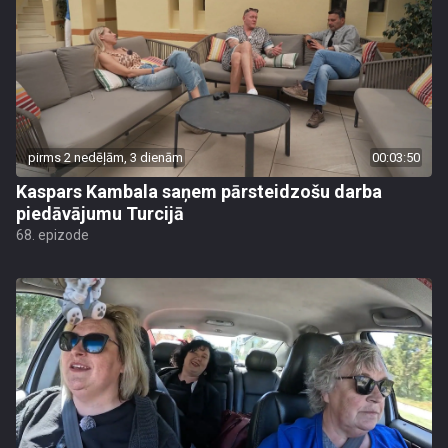
pirms 2 nedēļām, 3 dienām
00:03:50
Kaspars Kambala saņem pārsteidzošu darba
piedāvājumu Turcijā
68. epizode