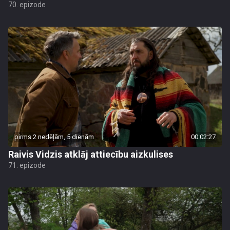
70. epizode
pirms 2 nedēļām, 5 dienām
00:02:27
Raivis Vidzis atklāj attiecību aizkulises
71. epizode