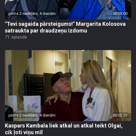
pirms 2 nedēļām, 4 dienām
00:03:00
"Tevi sagaida pārsteigums!" Margarita Kolosova
satraukta par draudzeņu izdomu
71. epizode
pirms 2 nedēļām, 4 dienām
00:02:23
Kaspars Kambala liek atkal un atkal teikt Olgai,
cik ļoti viņu mīl