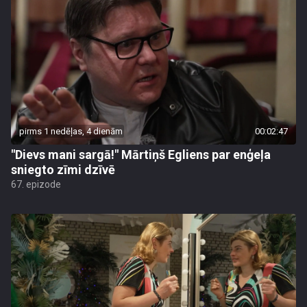
pirms 1 nedēļas, 4 dienām
00:02:47
"Dievs mani sargā!" Mārtiņš Egliens par enģeļa
sniegto zīmi dzīvē
67. epizode