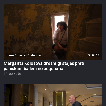
pirms 1 dienas, 1 stundas
00:03:31
Margarita Kolosova drosmīgi stājas pretī
paniskām bailēm no augstuma
54. epizode