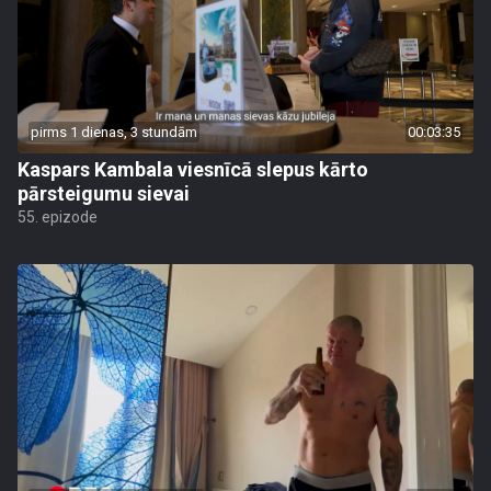
pirms 1 dienas, 3 stundām
00:03:35
Kaspars Kambala viesnīcā slepus kārto
pārsteigumu sievai
55. epizode