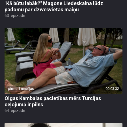
"Kā būtu labāk?" Magone Liedeskalna lūdz
padomu par dzīvesvietas maiņu
63. epizode
pirms 1 nedēļas
00:03:32
Olgas Kambalas pacietības mērs Turcijas
ceļojumā ir pilns
64. epizode