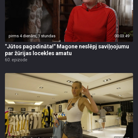
pirms 4 dienām, 1 stundas
00:03:49
"Jūtos pagodināta!" Magone neslēpj saviļņojumu
par žūrijas locekles amatu
60. epizode