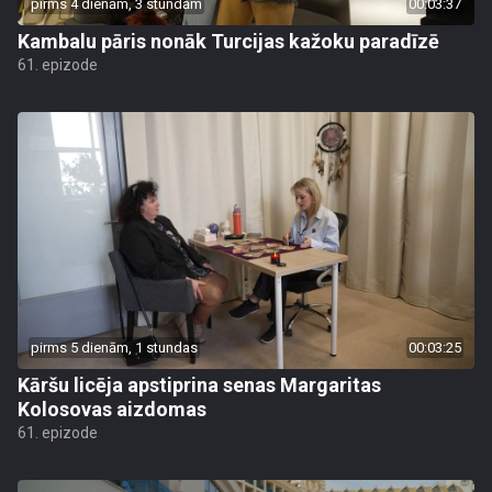
pirms 4 dienām, 3 stundām
00:03:37
Kambalu pāris nonāk Turcijas kažoku paradīzē
61. epizode
pirms 5 dienām, 1 stundas
00:03:25
Kāršu licēja apstiprina senas Margaritas
Kolosovas aizdomas
61. epizode