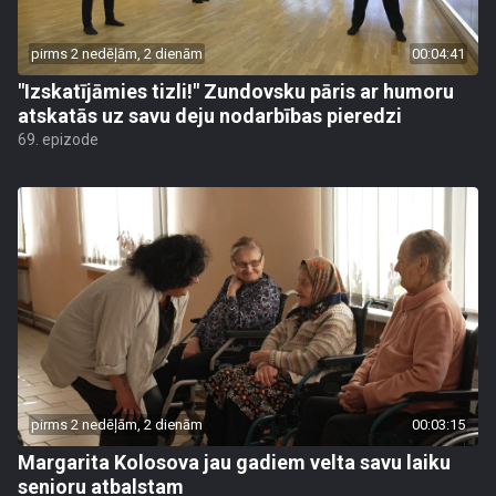
pirms 2 nedēļām, 2 dienām
00:04:41
"Izskatījāmies tizli!" Zundovsku pāris ar humoru
atskatās uz savu deju nodarbības pieredzi
69. epizode
pirms 2 nedēļām, 2 dienām
00:03:15
Margarita Kolosova jau gadiem velta savu laiku
senioru atbalstam