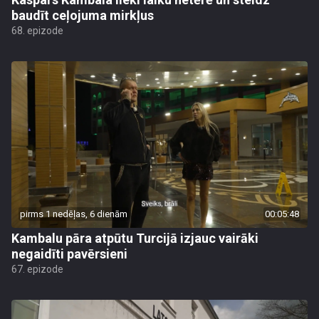
baudīt ceļojuma mirkļus
68. epizode
pirms 1 nedēļas, 6 dienām
00:05:48
Kambalu pāra atpūtu Turcijā izjauc vairāki
negaidīti pavērsieni
67. epizode