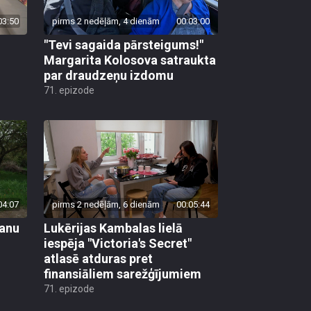
03:50
pirms 2 nedēļām, 4 dienām
00:03:00
"Tevi sagaida pārsteigums!"
Margarita Kolosova satraukta
par draudzeņu izdomu
71. epizode
04:07
pirms 2 nedēļām, 6 dienām
00:05:44
vanu
Lukērijas Kambalas lielā
iespēja "Victoria's Secret"
atlasē atduras pret
finansiāliem sarežģījumiem
71. epizode