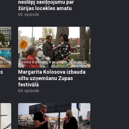
neslēpj saviļņojumu par
žūrijas locekles amatu
60. epizode
03:17
pirms 6 dienām, 8 stundām
00:03:03
as
Margarita Kolosova izbauda
siltu uzņemšanu Zupas
festivālā
64. epizode