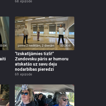
68. epizode
03:04
pirms 2 nedēļām, 2 dienām
00:04:41
"Izskatījāmies tizli!"
iti
Zundovsku pāris ar humoru
atskatās uz savu deju
nodarbības pieredzi
69. epizode