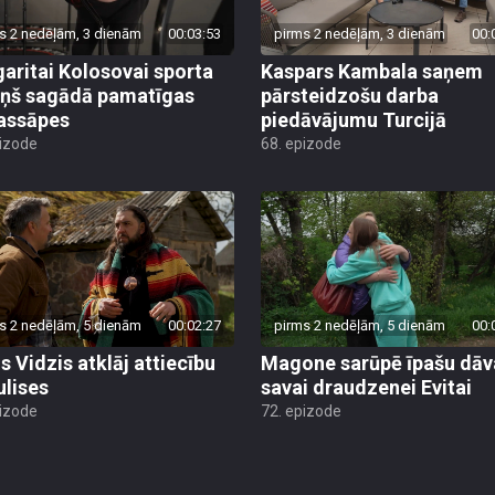
s 2 nedēļām, 3 dienām
00:03:53
pirms 2 nedēļām, 3 dienām
00:
aritai Kolosovai sporta
Kaspars Kambala saņem
iņš sagādā pamatīgas
pārsteidzošu darba
assāpes
piedāvājumu Turcijā
pizode
68. epizode
s 2 nedēļām, 5 dienām
00:02:27
pirms 2 nedēļām, 5 dienām
00:
s Vidzis atklāj attiecību
Magone sarūpē īpašu dā
ulises
savai draudzenei Evitai
pizode
72. epizode