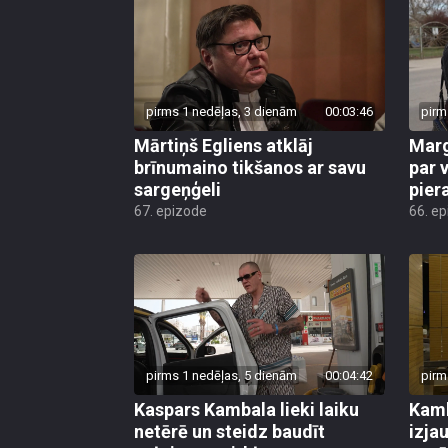
pirms 1 nedēļas, 3 dienām
00:03:46
pirm
Mārtiņš Egliens atklāj
Marg
brīnumaino tikšanos ar savu
par v
sargeņģeli
pier
67. epizode
66. e
pirms 1 nedēļas, 5 dienām
00:04:42
pirm
Kaspars Kambala lieki laiku
Kamb
netērē un steidz baudīt
izja