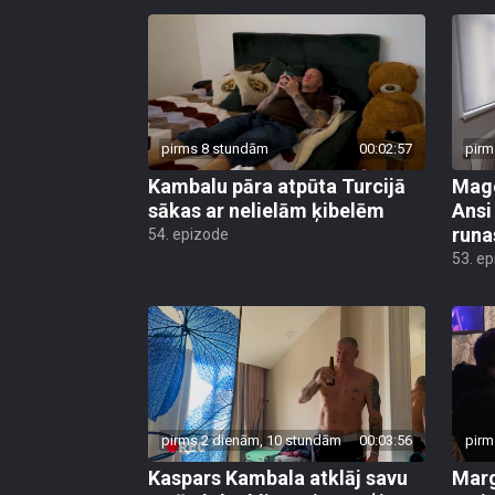
pirms 8 stundām
00:02:57
pirm
Kambalu pāra atpūta Turcijā
Mago
sākas ar nelielām ķibelēm
Ansi
runa
54. epizode
53. e
pirms 2 dienām, 10 stundām
00:03:56
pirm
Kaspars Kambala atklāj savu
Marg