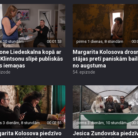
s 10 stundām
00:01:53
pirms 1 dienas, 8 stundām
00:
ne Liedeskalna kopā ar
Margarita Kolosova dros
 Klintsonu slīpē publiskās
stājas pretī paniskām bai
s iemaņas
no augstuma
pizode
54. epizode
s 3 dienām, 8 stundām
00:02:51
pirms 3 dienām, 10 stundām
00:
arita Kolosova piedzīvo
Jesica Zundovska piedzī