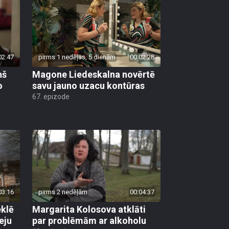
02:47
pirms 1 nedēļas, 5 dienām
00:02:28
ņš
Magone Liedeskalna novērtē
o
savu jauno uzacu kontūras
67. epizode
03:16
pirms 2 nedēļām
00:04:37
klē
Margarita Kolosova atklāti
eju
par problēmām ar alkoholu