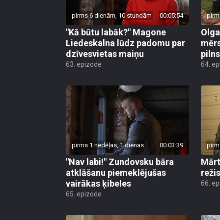
pirms 6 dienām, 10 stundām
00:05:54
pirm
"Kā būtu labāk?" Magone
Olga
Liedeskalna lūdz padomu par
mērs
dzīvesvietas maiņu
pilns
63. epizode
64. e
pirms 1 nedēļas, 1 dienas
00:03:39
pirm
"Nav labi!" Zundovsku bāra
Mārt
atklāšanu piemeklējušas
reži
vairākas ķibeles
66. e
65. epizode