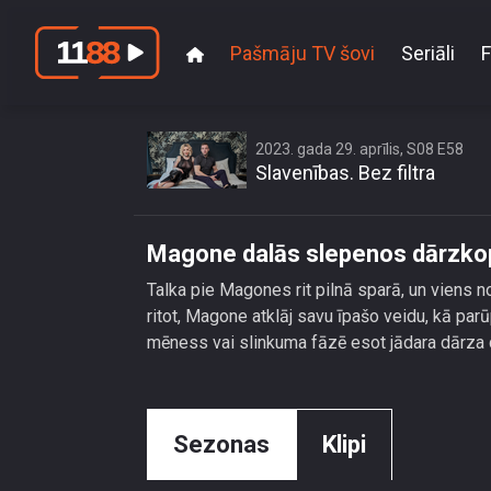
Pašmāju TV šovi
Seriāli
F
2023. gada 29. aprīlis, S08 E58
Slavenības. Bez filtra
Magone dalās slepenos dārzko
Talka pie Magones rit pilnā sparā, un viens 
ritot, Magone atklāj savu īpašo veidu, kā parūp
mēness vai slinkuma fāzē esot jādara dārza 
Sezonas
Klipi