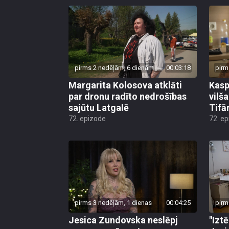
pirms 2 nedēļām, 6 dienām
00:03:18
pirm
Margarita Kolosova atklāti
Kasp
par dronu radīto nedrošības
vilš
sajūtu Latgalē
Tifā
72. epizode
72. e
pirms 3 nedēļām, 1 dienas
00:04:25
pirm
Jesica Zundovska neslēpj
"Izt