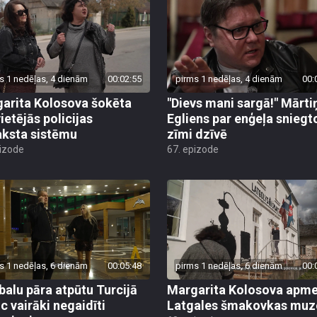
s 1 nedēļas, 4 dienām
00:02:55
pirms 1 nedēļas, 4 dienām
00:
arita Kolosova šokēta
"Dievs mani sargā!" Mārti
ietējās policijas
Egliens par enģeļa sniegt
aksta sistēmu
zīmi dzīvē
pizode
67. epizode
s 1 nedēļas, 6 dienām
00:05:48
pirms 1 nedēļas, 6 dienām
00:
alu pāra atpūtu Turcijā
Margarita Kolosova apme
uc vairāki negaidīti
Latgales šmakovkas muz