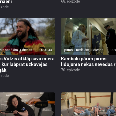
rsieni
68. epizode
pizode
s 2 nedēļām, 1 dienas
00:03:44
pirms 2 nedēļām, 1 dienas
00:
is Vidzis atklāj savu miera
Kambalu pārim pirms
, kur labprāt uzkavējas
lidojuma nekas nevedas ra
lgāk
70. epizode
pizode