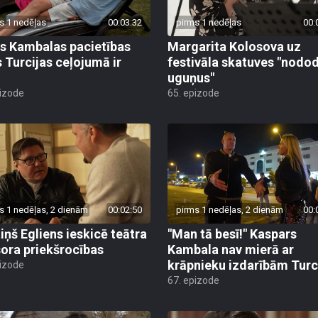
s 1 nedēļas
00:03:32
pirms 1 nedēļas
00:
s Kambalas pacietības
Margarita Kolosova uz
 Turcijas ceļojumā ir
festivāla skatuves "nodo
uguņus"
pizode
65. epizode
s 1 nedēļas, 2 dienām
00:02:50
pirms 1 nedēļas, 2 dienām
00:
iņš Egliens ieskicē teātra
"Man tā besī!" Kaspars
sora priekšrocības
Kambala nav mierā ar
krāpnieku izdarībām Turc
pizode
67. epizode