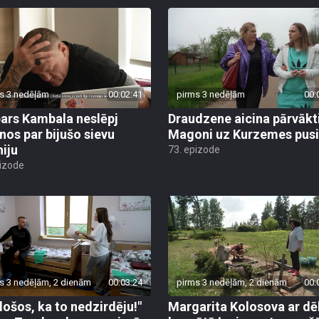
s 3 nedēļām
00:02:41
pirms 3 nedēļām
00:
ars Kambala neslēpj
Draudzene aicina pārvākt
anos par bijušo sievu
Magoni uz Kurzemes pusi
niju
73. epizode
pizode
s 3 nedēļām, 2 dienām
00:03:24
pirms 3 nedēļām, 2 dienām
00:
ēlošos, ka to nedzirdēju!"
Margarita Kolosova ar dē