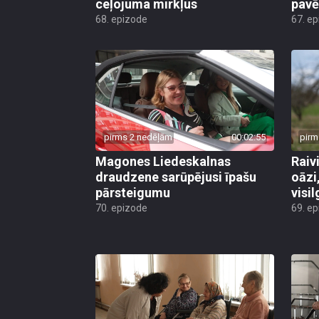
ceļojuma mirkļus
pavē
68. epizode
67. e
pirms 2 nedēļām
00:02:55
pirm
Magones Liedeskalnas
Raiv
draudzene sarūpējusi īpašu
oāzi
pārsteigumu
visi
70. epizode
69. e