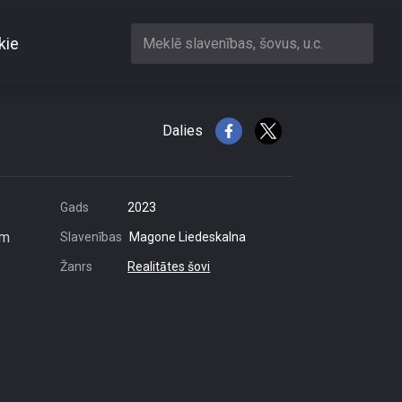
kie
Meklē slavenības, šovus, u.c.
Dalies
Gads
2023
em
Slavenības
Magone Liedeskalna
Žanrs
Realitātes šovi