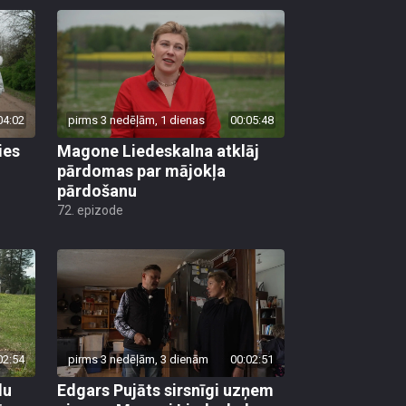
04:02
pirms 3 nedēļām, 1 dienas
00:05:48
ies
Magone Liedeskalna atklāj
pārdomas par mājokļa
pārdošanu
72. epizode
02:54
pirms 3 nedēļām, 3 dienām
00:02:51
lu
Edgars Pujāts sirsnīgi uzņem