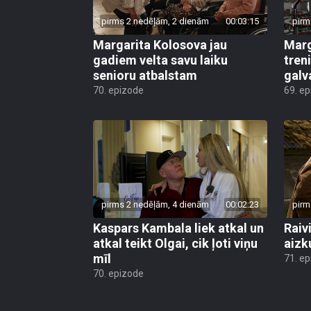
pirms 2 nedēļām, 2 dienām
00:03:15
pirm
Margarita Kolosova jau
Marg
gadiem velta savu laiku
tren
senioru atbalstam
galv
70. epizode
69. e
pirms 2 nedēļām, 4 dienām
00:02:23
pirm
Kaspars Kambala liek atkal un
Raivi
atkal teikt Olgai, cik ļoti viņu
aizk
mīl
71. e
70. epizode