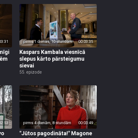
03:31
pirms 1 dienas, 10 stundām
00:03:35
mīgi
Kaspars Kambala viesnīcā
lēm
slepus kārto pārsteigumu
sievai
55. epizode
02:53
pirms 4 dienām, 8 stundām
00:03:49
vo
"Jūtos pagodināta!" Magone