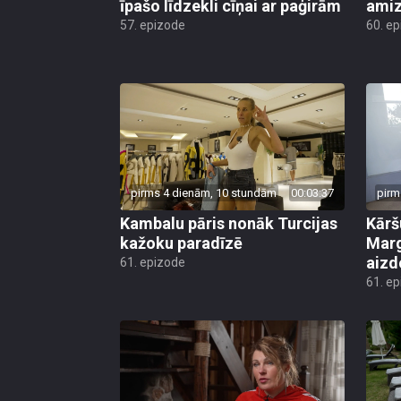
īpašo līdzekli cīņai ar paģirām
amiz
57. epizode
60. e
pirms 4 dienām, 10 stundām
00:03:37
pirm
Kambalu pāris nonāk Turcijas
Kārš
kažoku paradīzē
Marg
aiz
61. epizode
61. e