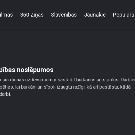
ilmas
360 Ziņas
Slavenības
Jaunākie
Populārā
Magone dalās slepenos dārzkopības noslēpumos
pības noslēpumos
no šis dienas uzdevumiem ir sastādīt burkānus un sīpolus. Darbi
ēties, lai burkāni un sīpoli izaugtu ražīgi, kā arī pastāsta, kādā
darbi.