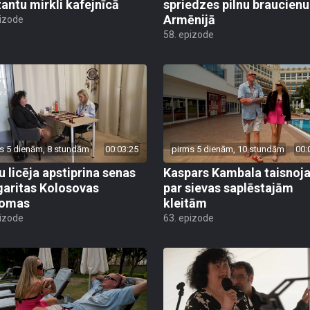
antu mirkli kafejnīcā
spriedzes pilnu braucienu
Armēnijā
pizode
58. epizode
s 5 dienām, 8 stundām
00:03:25
pirms 5 dienām, 10 stundām
00:
u licēja apstiprina senas
Kaspars Kambala taisnoj
aritas Kolosovas
par sievas saplēstajām
domas
kleitām
pizode
63. epizode