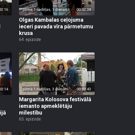
03:16
pirms 1 nedēļas, 1 dienas
00:02:38
Olgas Kambalas ceļojuma
d
ieceri pavada vīra pārmetumu
krusa
64. epizode
03:14
pirms 1 nedēļas, 3 dienām
00:03:43
Margarita Kolosova festivālā
iemanto apmeklētāju
ijā
mīlestību
65. epizode