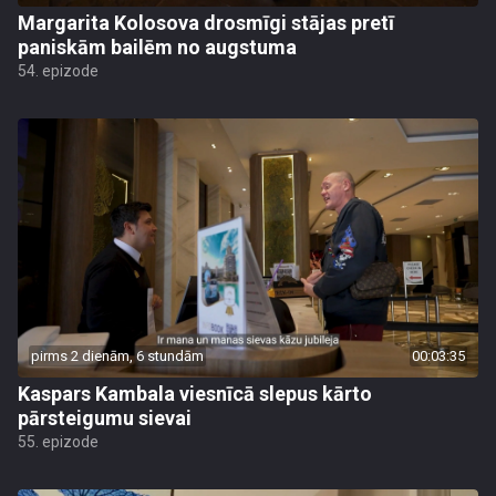
Margarita Kolosova drosmīgi stājas pretī
paniskām bailēm no augstuma
54. epizode
pirms 2 dienām, 6 stundām
00:03:35
Kaspars Kambala viesnīcā slepus kārto
pārsteigumu sievai
55. epizode