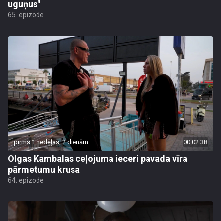
uguņus"
65. epizode
pirms 1 nedēļas, 2 dienām
00:02:38
Olgas Kambalas ceļojuma ieceri pavada vīra
pārmetumu krusa
64. epizode