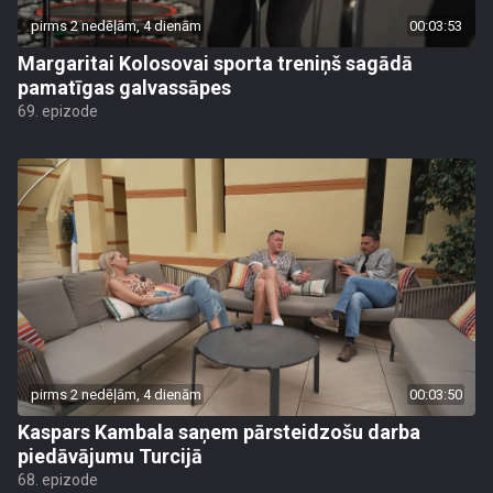
pirms 2 nedēļām, 4 dienām
00:03:53
Margaritai Kolosovai sporta treniņš sagādā
pamatīgas galvassāpes
69. epizode
pirms 2 nedēļām, 4 dienām
00:03:50
Kaspars Kambala saņem pārsteidzošu darba
piedāvājumu Turcijā
68. epizode