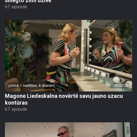
sniegto zīmi dzīvē
67. epizode
pirms 1 nedēļas, 6 dienām
00:02:28
Magone Liedeskalna novērtē savu jauno uzacu
kontūras
67. epizode