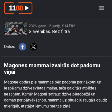
Magones mamma izvairās dot
padomu viņai
2026. gada 12. jūnijs, S14 E82
Slavenības. Bez filtra
Dalies
Magones mamma izvairās dot padomu
viņai
Magone dodas pie mammas pēc padoma par nākotni un
iespējamu dzīvesvietas maiņu, taču gaidītās atbildes
nesaņem. Kamēr Magoni satrauc dzīve pierobežā un
domas par pārvākšanos, mamma uz situāciju raugās daudz
mierīgāk, atstājot lēmumu meitas ziņā.