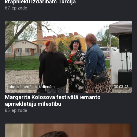
krāpnieku izdarībām Turcijā
67. epizode
pirms 1 nedēļas, 4 dienām
00:03:43
Margarita Kolosova festivālā iemanto
apmeklētāju mīlestību
65. epizode