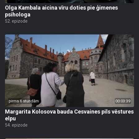
Olga Kambala aicina vīru doties pie ģimenes
psihologa
52. epizode
pirms 6 stundām
00:03:39
Margarita Kolosova bauda Cesvaines pils vēstures
elpu
54. epizode