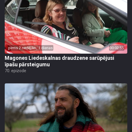
pirms 2 nedēļām, 1 dienas
00:02:55
Magones Liedeskalnas draudzene sarūpējusi
īpašu pārsteigumu
70. epizode