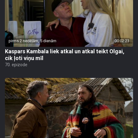
pirms 2 nedēļām, 5 dienām
00:02:23
Kaspars Kambala liek atkal un atkal teikt Olgai,
cik ļoti viņu mīl
70. epizode