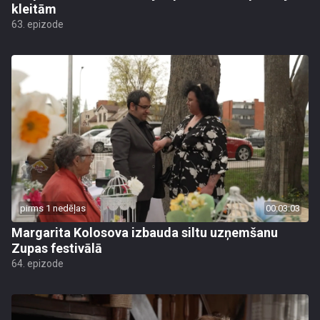
kleitām
63. epizode
pirms 1 nedēļas
00:03:03
Margarita Kolosova izbauda siltu uzņemšanu
Zupas festivālā
64. epizode