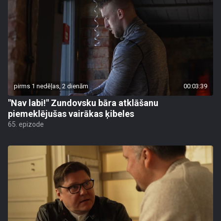
pirms 1 nedēļas, 2 dienām
00:03:39
"Nav labi!" Zundovsku bāra atklāšanu
piemeklējušas vairākas ķibeles
65. epizode