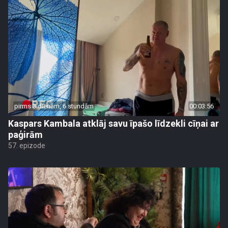
pirms 3 dienām, 6 stundām
00:03:56
Kaspars Kambala atklāj savu īpašo līdzekli cīņai ar
paģirām
57. epizode