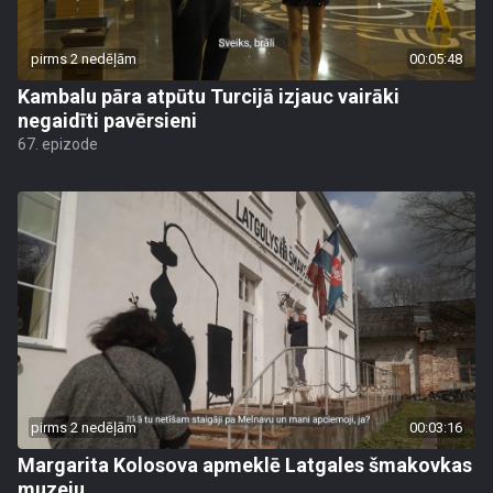
pirms 2 nedēļām
00:05:48
Kambalu pāra atpūtu Turcijā izjauc vairāki
negaidīti pavērsieni
67. epizode
pirms 2 nedēļām
00:03:16
Margarita Kolosova apmeklē Latgales šmakovkas
muzeju