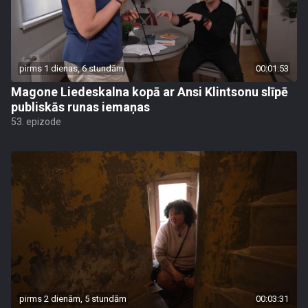
pirms 1 dienas, 6 stundām
00:01:53
Magone Liedeskalna kopā ar Ansi Klintsonu slīpē
publiskās runas iemaņas
53. epizode
pirms 2 dienām, 5 stundām
00:03:31