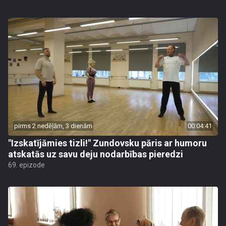
pirms 2 nedēļām, 3 dienām
00:04:41
"Izskatījāmies tizli!" Zundovsku pāris ar humoru
atskatās uz savu deju nodarbības pieredzi
69. epizode