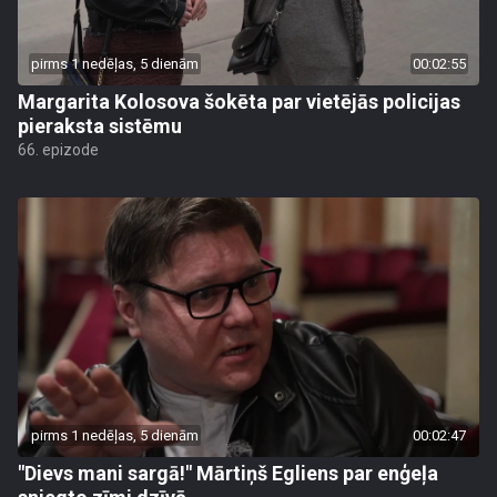
pirms 1 nedēļas, 5 dienām
00:02:55
Margarita Kolosova šokēta par vietējās policijas
pieraksta sistēmu
66. epizode
pirms 1 nedēļas, 5 dienām
00:02:47
"Dievs mani sargā!" Mārtiņš Egliens par enģeļa