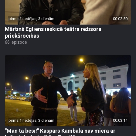
pirms 1 nedēļas, 3 dienām
00:02:50
Mārtiņš Egliens ieskicē teātra režisora
priekšrocības
66. epizode
pirms 1 nedēļas, 3 dienām
00:03:14
"Man tā besī!" Kaspars Kambala nav mierā ar