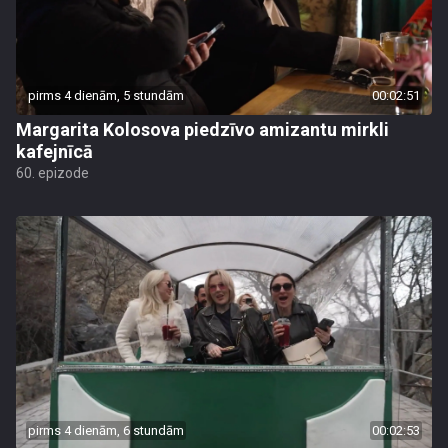
pirms 4 dienām, 5 stundām
00:02:51
Margarita Kolosova piedzīvo amizantu mirkli
kafejnīcā
60. epizode
pirms 4 dienām, 6 stundām
00:02:53