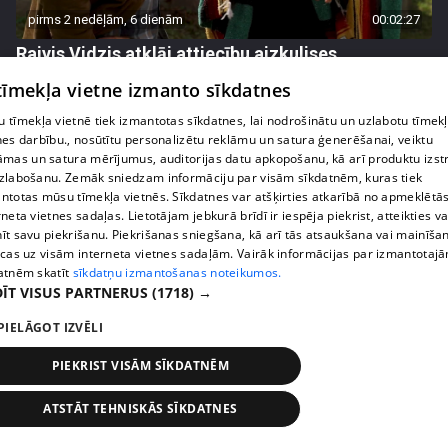
pirms 2 nedēļām, 6 dienām
00:02:27
Raivis Vidzis atklāj attiecību aizkulises
71. epizode
 tīmekļa vietne izmanto sīkdatnes
 tīmekļa vietnē tiek izmantotas sīkdatnes, lai nodrošinātu un uzlabotu tīmek
nes darbību., nosūtītu personalizētu reklāmu un satura ģenerēšanai, veiktu
āmas un satura mērījumus, auditorijas datu apkopošanu, kā arī produktu izst
zlabošanu. Zemāk sniedzam informāciju par visām sīkdatnēm, kuras tiek
ntotas mūsu tīmekļa vietnēs. Sīkdatnes var atšķirties atkarībā no apmeklētā
rneta vietnes sadaļas. Lietotājam jebkurā brīdī ir iespēja piekrist, atteikties va
īt savu piekrišanu. Piekrišanas sniegšana, kā arī tās atsaukšana vai mainīša
ecas uz visām interneta vietnes sadaļām. Vairāk informācijas par izmantotaj
atnēm skatīt
sīkdatņu izmantošanas noteikumos.
ĪT VISUS PARTNERUS
(1718) →
PIELĀGOT IZVĒLI
pirms 2 nedēļām, 6 dienām
00:04:07
Magone sarūpē īpašu dāvanu savai draudzenei
PIEKRIST VISĀM SĪKDATNĒM
Evitai
ATSTĀT TEHNISKĀS SĪKDATNES
72. epizode