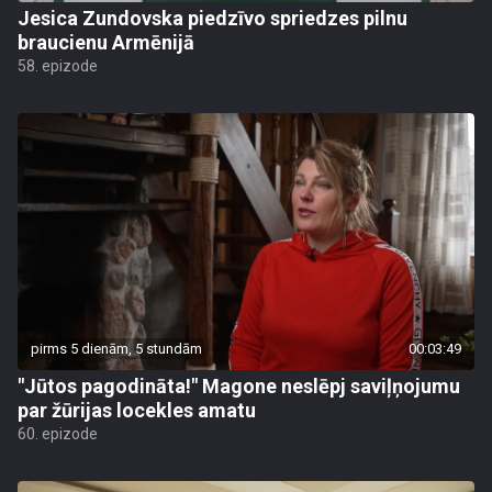
Jesica Zundovska piedzīvo spriedzes pilnu
braucienu Armēnijā
58. epizode
pirms 5 dienām, 5 stundām
00:03:49
"Jūtos pagodināta!" Magone neslēpj saviļņojumu
par žūrijas locekles amatu
60. epizode