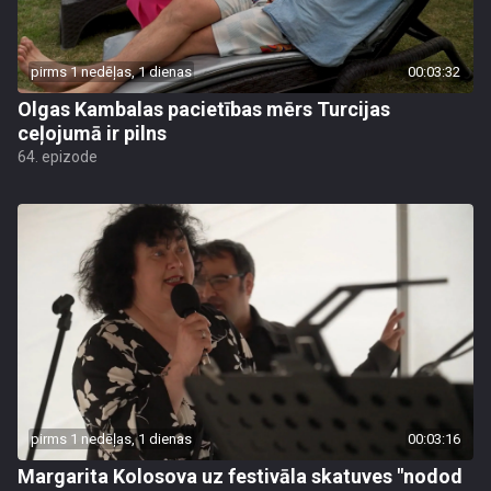
pirms 1 nedēļas, 1 dienas
00:03:32
Olgas Kambalas pacietības mērs Turcijas
ceļojumā ir pilns
64. epizode
pirms 1 nedēļas, 1 dienas
00:03:16
Margarita Kolosova uz festivāla skatuves "nodod