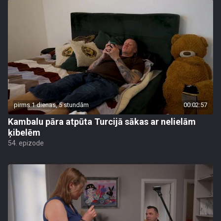
pirms 1 dienas, 5 stundām
00:02:57
Kambalu pāra atpūta Turcijā sākas ar nelielām
ķibelēm
54. epizode