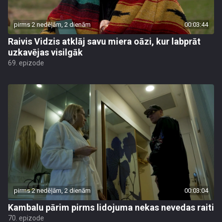
pirms 2 nedēļām, 2 dienām
00:03:44
Raivis Vidzis atklāj savu miera oāzi, kur labprāt
uzkavējas visilgāk
69. epizode
pirms 2 nedēļām, 2 dienām
00:03:04
Kambalu pārim pirms lidojuma nekas nevedas raiti
70. epizode