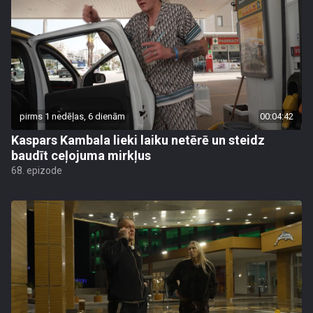
pirms 1 nedēļas, 6 dienām
00:04:42
Kaspars Kambala lieki laiku netērē un steidz
baudīt ceļojuma mirkļus
68. epizode