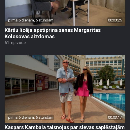
pirms 6 dienām, 5 stundām
00:03:25
Kāršu licēja apstiprina senas Margaritas
Kolosovas aizdomas
61. epizode
pirms 6 dienām, 6 stundām
00:03:17
Kaspars Kambala taisnojas par sievas saplēstajām