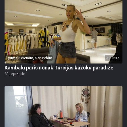
pirms 5 dienām, 6 stundām
00:03:37
Kambalu pāris nonāk Turcijas kažoku paradīzē
61. epizode