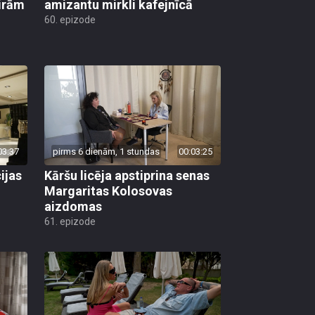
ģirām
amizantu mirkli kafejnīcā
60. epizode
03:37
pirms 6 dienām, 1 stundas
00:03:25
ijas
Kāršu licēja apstiprina senas
Margaritas Kolosovas
aizdomas
61. epizode