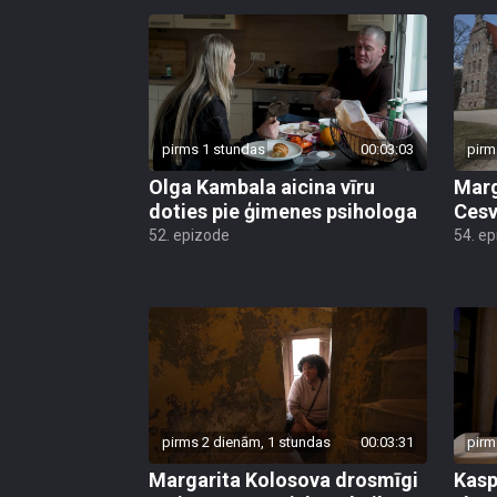
pirms 1 stundas
00:03:03
pirm
Olga Kambala aicina vīru
Marg
doties pie ģimenes psihologa
Cesv
52. epizode
54. e
pirms 2 dienām, 1 stundas
00:03:31
pirm
Margarita Kolosova drosmīgi
Kasp