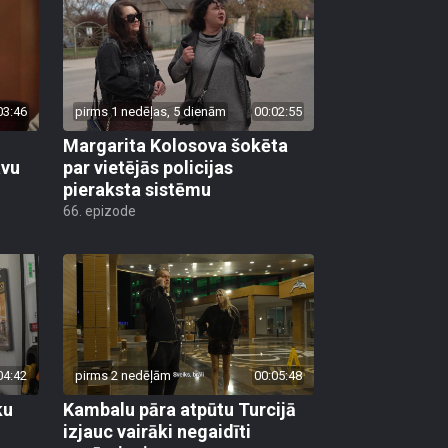
03:46
pirms 1 nedēļas, 5 dienām
00:02:55
Margarita Kolosova šokēta
avu
par vietējās policijas
pieraksta sistēmu
66. epizode
04:42
pirms 2 nedēļām
00:05:48
ku
Kambalu pāra atpūtu Turcijā
izjauc vairāki negaidīti