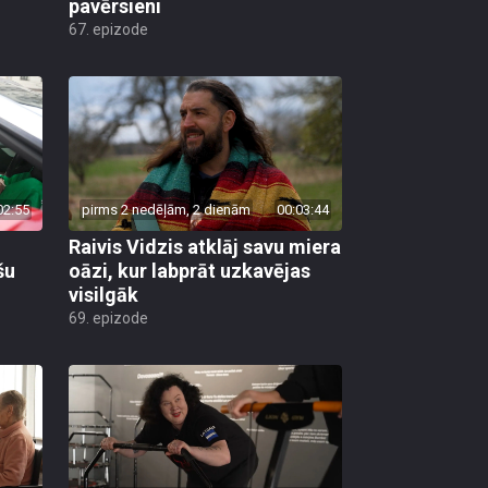
pavērsieni
67. epizode
02:55
pirms 2 nedēļām, 2 dienām
00:03:44
Raivis Vidzis atklāj savu miera
šu
oāzi, kur labprāt uzkavējas
visilgāk
69. epizode