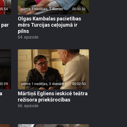
05:54
pirms 1 nedēļas, 1 dienas
00:03:32
Olgas Kambalas pacietības
 par
mērs Turcijas ceļojumā ir
pilns
64. epizode
03:39
pirms 1 nedēļas, 3 dienām
00:02:50
a
Mārtiņš Egliens ieskicē teātra
režisora priekšrocības
66. epizode