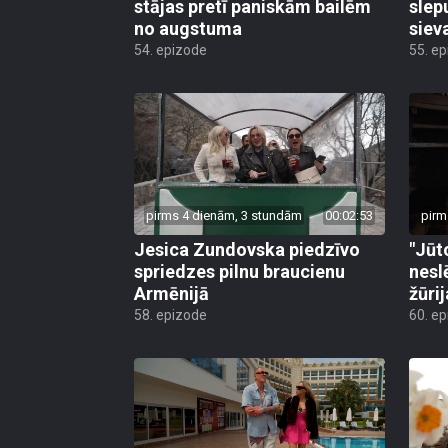
stājas pretī paniskām bailēm
slep
no augstuma
siev
54. epizode
55. e
pirms 4 dienām, 3 stundām
00:02:53
pirm
Jesica Zundovska piedzīvo
"Jūt
spriedzes pilnu braucienu
nesl
Armēnijā
žūri
58. epizode
60. e