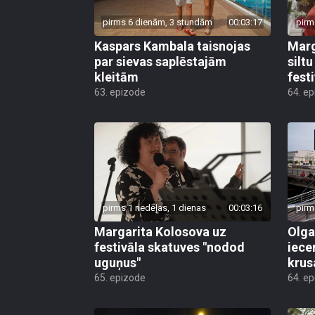
pirms 6 dienām, 3 stundām
00:03:17
pirm
Kaspars Kambala taisnojas
Marg
par sievas saplēstajām
silt
kleitām
fest
63. epizode
64. e
pirms 1 nedēļas, 1 dienas
00:03:16
pirm
Margarita Kolosova uz
Olga
festivāla skatuves "nodod
iece
uguņus"
krus
65. epizode
64. e