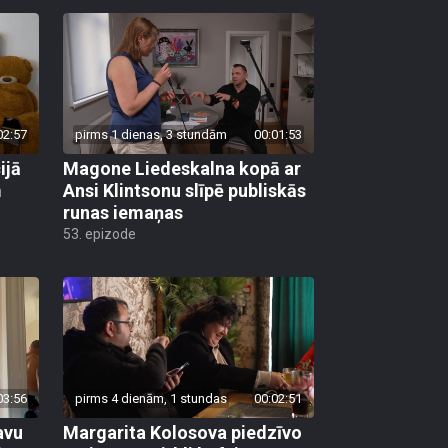
02:57
pirms 1 dienas, 3 stundām
00:01:53
ijā
Magone Liedeskalna kopā ar
m
Ansi Klintsonu slīpē publiskās
runas iemaņas
53. epizode
03:56
pirms 4 dienām, 1 stundas
00:02:51
avu
Margarita Kolosova piedzīvo