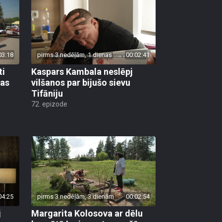
03:18
pirms 3 nedēļām, 1 dienas
00:02:41
ti
Kaspars Kambala neslēpj
bas
vilšanos par bijušo sievu
Tifāniju
72. epizode
04:25
pirms 3 nedēļām, 3 dienām
00:02:54
j
Margarita Kolosova ar dēlu