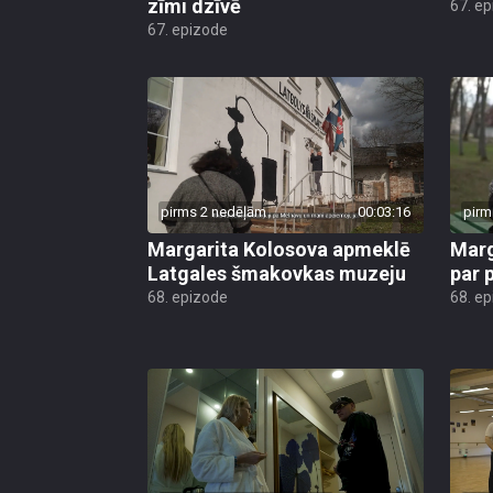
zīmi dzīvē
67. e
67. epizode
pirms 2 nedēļām
00:03:16
pirm
Margarita Kolosova apmeklē
Marg
Latgales šmakovkas muzeju
par 
68. epizode
68. e