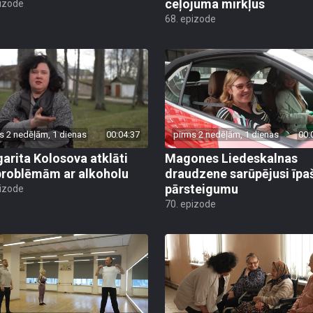
ceļojuma mirkļus
pizode
68. epizode
s 2 nedēļām, 1 dienas
00:04:37
pirms 2 nedēļām, 1 dienas
00:
arita Kolosova atklāti
Magones Liedeskalnas
problēmām ar alkoholu
draudzene sarūpējusi īpa
pārsteigumu
pizode
70. epizode