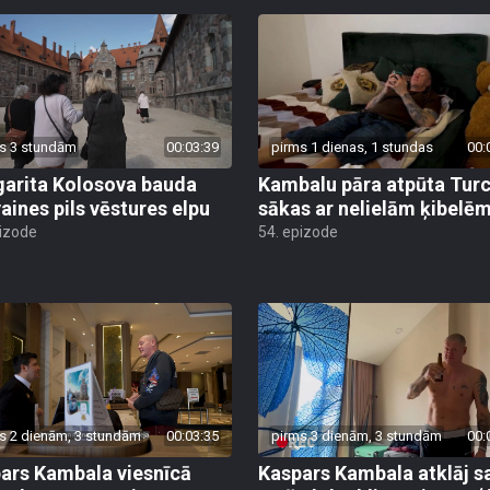
s 3 stundām
00:03:39
pirms 1 dienas, 1 stundas
00:
arita Kolosova bauda
Kambalu pāra atpūta Turc
aines pils vēstures elpu
sākas ar nelielām ķibelē
pizode
54. epizode
s 2 dienām, 3 stundām
00:03:35
pirms 3 dienām, 3 stundām
00:
ars Kambala viesnīcā
Kaspars Kambala atklāj s