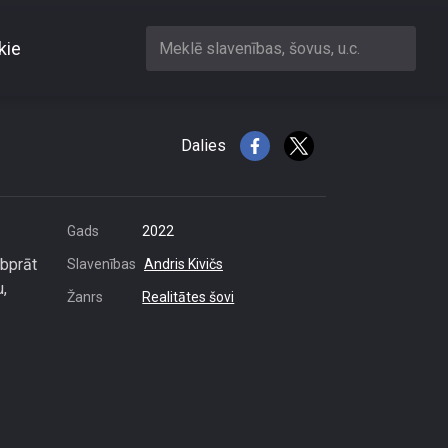
kie
Meklē slavenības, šovus, u.c.
satikto māsu
Dalies
Gads
2022
abprāt
Slavenības
Andris Kivičs
u,
Žanrs
Realitātes šovi