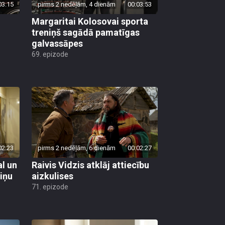
03:15
pirms 2 nedēļām, 4 dienām
00:03:53
Margaritai Kolosovai sporta
treniņš sagādā pamatīgas
galvassāpes
69. epizode
02:23
pirms 2 nedēļām, 6 dienām
00:02:27
al un
Raivis Vidzis atklāj attiecību
viņu
aizkulises
71. epizode