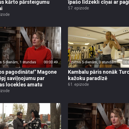
us kārto pārsteigumu
īpašo līdzekli cīņai ar pa
ai
57. epizode
pizode
s 5 dienām, 1 stundas
00:03:49
pirms 5 dienām, 3 stundām
00:
os pagodināta!" Magone
Kambalu pāris nonāk Turc
ēpj saviļņojumu par
kažoku paradīzē
jas locekles amatu
61. epizode
pizode