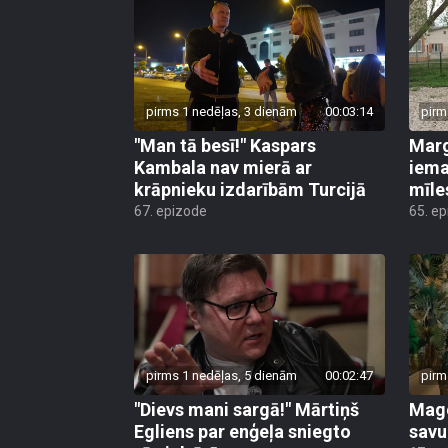
pirms 1 nedēļas, 3 dienām
00:03:14
pirm
"Man tā besī!" Kaspars
Marg
Kambala nav mierā ar
iema
krāpnieku izdarībām Turcijā
mīle
67. epizode
65. e
pirms 1 nedēļas, 5 dienām
00:02:47
pirm
"Dievs mani sargā!" Mārtiņš
Mago
Egliens par enģeļa sniegto
savu