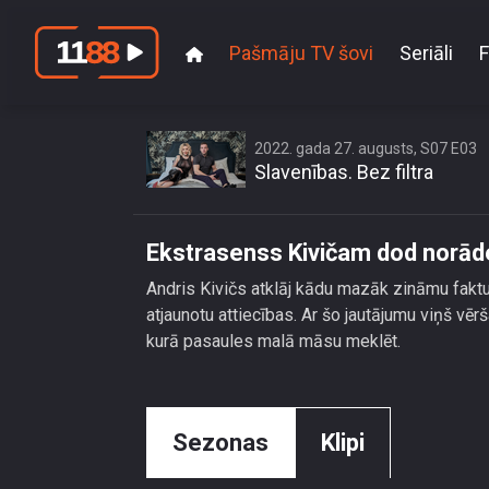
Pašmāju TV šovi
Seriāli
F
Ekstrasenss
2022. gada 27. augusts, S07 E03
Slavenības. Bez filtra
Ekstrasenss Kivičam dod norād
Andris Kivičs atklāj kādu mazāk zināmu faktu 
atjaunotu attiecības. Ar šo jautājumu viņš vēr
kurā pasaules malā māsu meklēt.
Sezonas
Klipi