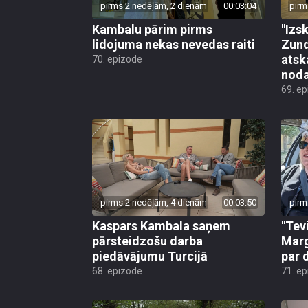
pirms 2 nedēļām, 2 dienām
00:03:04
pirm
Kambalu pārim pirms
"Izsk
lidojuma nekas nevedas raiti
Zund
atsk
70. epizode
noda
69. e
pirms 2 nedēļām, 4 dienām
00:03:50
pirm
Kaspars Kambala saņem
"Tev
pārsteidzošu darba
Marg
piedāvājumu Turcijā
par 
68. epizode
71. e