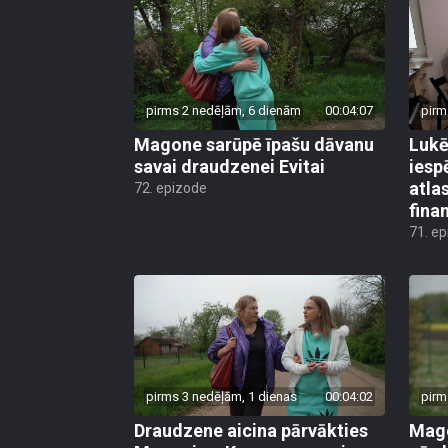
pirms 2 nedēļām, 6 dienām
00:04:07
pirm
Magone sarūpē īpašu dāvanu
Lukē
savai draudzenei Evitai
iesp
atla
72. epizode
fina
71. e
pirms 3 nedēļām, 1 dienas
00:04:02
pirm
Draudzene aicina pārvākties
Mago