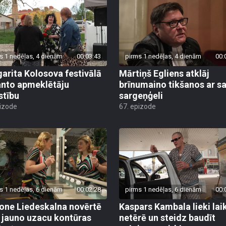
s 1 nedēļas, 4 dienām
00:03:43
pirms 1 nedēļas, 4 dienām
00:
arita Kolosova festivālā
Mārtiņš Egliens atklāj
nto apmeklētāju
brīnumaino tikšanos ar s
stību
sargeņģeli
pizode
67. epizode
s 1 nedēļas, 6 dienām
00:02:28
pirms 1 nedēļas, 6 dienām
00:
ne Liedeskalna novērtē
Kaspars Kambala lieki lai
 jauno uzacu kontūras
netērē un steidz baudīt