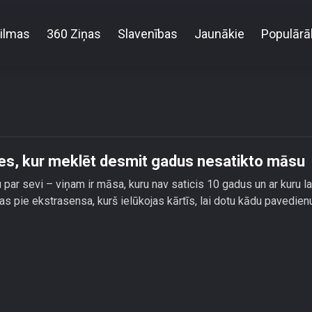
ilmas
360 Ziņas
Slavenības
Jaunākie
Populārā
 Kivičam dod norādes, kur meklēt desmit gadus ne
es, kur meklēt desmit gadus nesatikto māsu
par sevi – viņam ir māsa, kuru nav saticis 10 gadus un ar kuru l
šas pie ekstrasensa, kurš ielūkojas kārtīs, lai dotu kādu pavedien