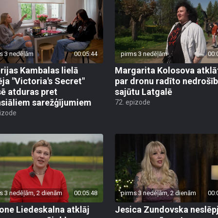
s 3 nedēļām
00:05:44
pirms 3 nedēļām
00:
rijas Kambalas lielā
Margarita Kolosova atklā
ēja "Victoria's Secret"
par dronu radīto nedrošī
sē atduras pret
sajūtu Latgalē
nsiāliem sarežģījumiem
72. epizode
pizode
s 3 nedēļām, 2 dienām
00:05:48
pirms 3 nedēļām, 2 dienām
00:
ne Liedeskalna atklāj
Jesica Zundovska neslēp