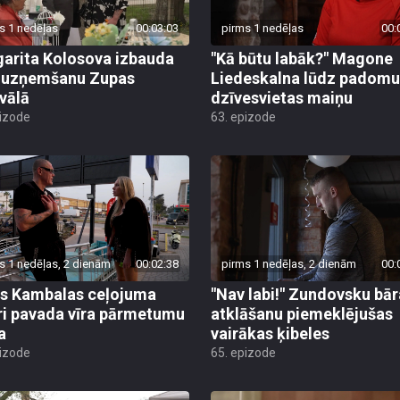
s 1 nedēļas
00:03:03
pirms 1 nedēļas
00:
arita Kolosova izbauda
"Kā būtu labāk?" Magone
u uzņemšanu Zupas
Liedeskalna lūdz padomu
ivālā
dzīvesvietas maiņu
pizode
63. epizode
s 1 nedēļas, 2 dienām
00:02:38
pirms 1 nedēļas, 2 dienām
00:
s Kambalas ceļojuma
"Nav labi!" Zundovsku bār
ri pavada vīra pārmetumu
atklāšanu piemeklējušas
a
vairākas ķibeles
pizode
65. epizode