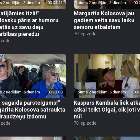
s 2 nedēļām, 3 dienām
00:04:41
pirms 2 nedēļām, 3 dienām
00:
atījāmies tizli!"
Margarita Kolosova jau
ovsku pāris ar humoru
gadiem velta savu laiku
atās uz savu deju
senioru atbalstam
rbības pieredzi
70. epizode
pizode
s 2 nedēļām, 5 dienām
00:03:00
pirms 2 nedēļām, 5 dienām
00:
i sagaida pārsteigums!"
Kaspars Kambala liek atk
arita Kolosova satraukta
atkal teikt Olgai, cik ļoti 
draudzeņu izdomu
mīl
pizode
70. epizode