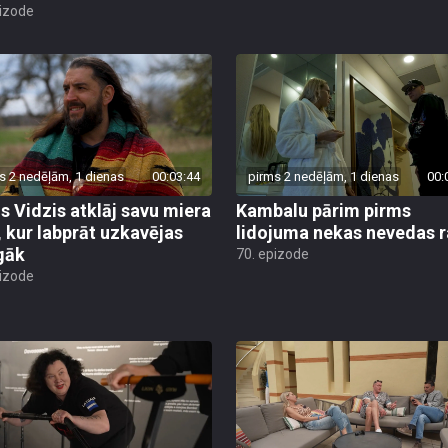
pizode
s 2 nedēļām, 1 dienas
00:03:44
pirms 2 nedēļām, 1 dienas
00:
is Vidzis atklāj savu miera
Kambalu pārim pirms
, kur labprāt uzkavējas
lidojuma nekas nevedas ra
lgāk
70. epizode
pizode