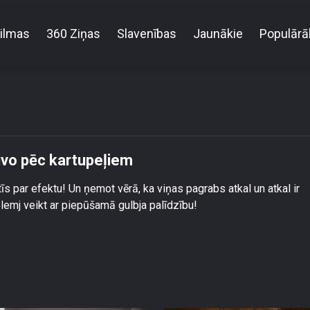
ilmas
360 Ziņas
Slavenības
Jaunākie
Populārā
Magone uz piepūšamā gulbja laivo pēc kartupeļiem
ivo pēc kartupeļiem
s par efektu! Un ņemot vērā, ka viņas pagrabs atkal un atkal ir
lemj veikt ar piepūšamā gulbja palīdzību!