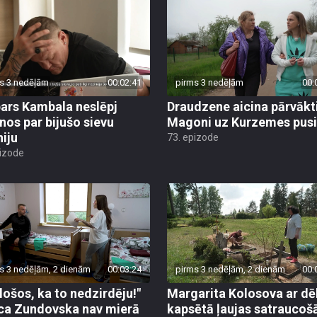
s 3 nedēļām
00:02:41
pirms 3 nedēļām
00:
ars Kambala neslēpj
Draudzene aicina pārvākt
anos par bijušo sievu
Magoni uz Kurzemes pusi
niju
73. epizode
pizode
s 3 nedēļām, 2 dienām
00:03:24
pirms 3 nedēļām, 2 dienām
00:
ēlošos, ka to nedzirdēju!"
Margarita Kolosova ar dē
ca Zundovska nav mierā
kapsētā ļaujas satrauco