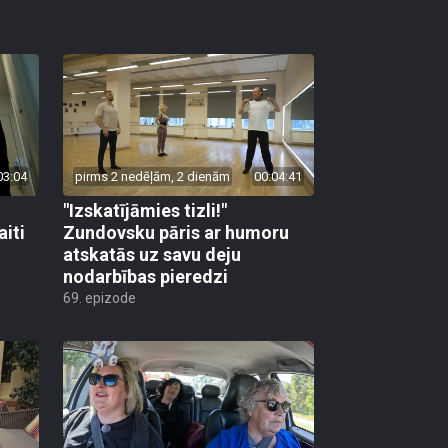
03:04
pirms 2 nedēļām, 2 dienām
00:04:41
"Izskatījāmies tizli!"
iti
Zundovsku pāris ar humoru
atskatās uz savu deju
nodarbības pieredzi
69. epizode