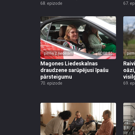
68. epizode
67. e
pirms 2 nedēļām
00:02:55
pirm
Magones Liedeskalnas
Raiv
draudzene sarūpējusi īpašu
oāzi
pārsteigumu
visi
70. epizode
69. e