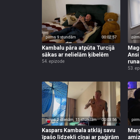
pirms 9 stundām
00:02:57
pirm
Kambalu pāra atpūta Turcijā
Mago
sākas ar nelielām ķibelēm
Ansi
runa
54. epizode
53. e
pirms 2 dienām, 11 stundām
00:03:56
pirm
Kaspars Kambala atklāj savu
Marg
īpašo līdzekli cīņai ar paģirām
amiz