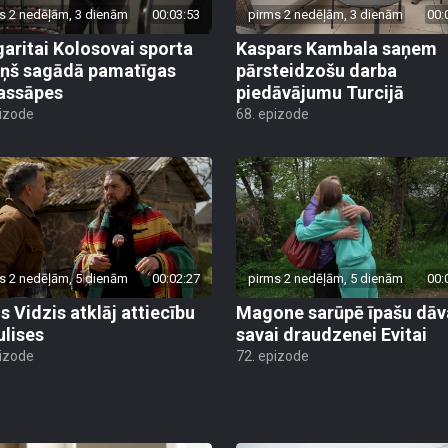
s 2 nedēļām, 3 dienām
00:03:53
pirms 2 nedēļām, 3 dienām
00:
aritai Kolosovai sporta
Kaspars Kambala saņem
iņš sagādā pamatīgas
pārsteidzošu darba
assāpes
piedāvājumu Turcijā
pizode
68. epizode
s 2 nedēļām, 5 dienām
00:02:27
pirms 2 nedēļām, 5 dienām
00:
s Vidzis atklāj attiecību
Magone sarūpē īpašu dā
ulises
savai draudzenei Evitai
pizode
72. epizode