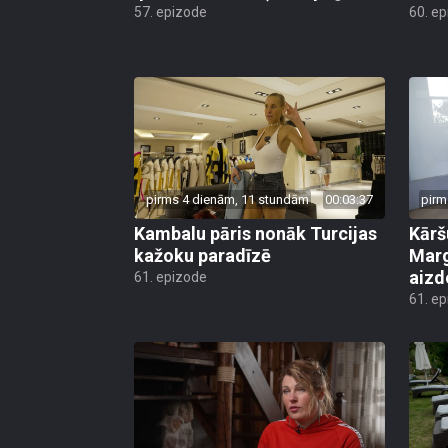
57. epizode
60. e
pirms 4 dienām, 11 stundām
00:03:37
pirm
Kambalu pāris nonāk Turcijas
Kārš
kažoku paradīzē
Marg
aiz
61. epizode
61. e