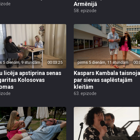
Armēnijā
pizode
58. epizode
s 5 dienām, 9 stundām
00:03:25
pirms 5 dienām, 11 stundām
00:
u licēja apstiprina senas
Kaspars Kambala taisnoj
aritas Kolosovas
par sievas saplēstajām
domas
kleitām
pizode
63. epizode