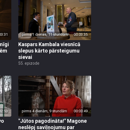
03:31
pirms 1 dienas, 11 stundām
00:03:35
mīgi
Kaspars Kambala viesnīcā
lēm
slepus kārto pārsteigumu
sievai
55. epizode
02:53
pirms 4 dienām, 9 stundām
00:03:49
vo
"Jūtos pagodināta!" Magone
neslēpj saviļņojumu par