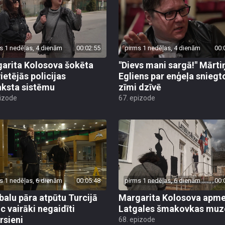
s 1 nedēļas, 4 dienām
00:02:55
pirms 1 nedēļas, 4 dienām
00:
arita Kolosova šokēta
"Dievs mani sargā!" Mārti
ietējās policijas
Egliens par enģeļa sniegt
aksta sistēmu
zīmi dzīvē
pizode
67. epizode
s 1 nedēļas, 6 dienām
00:05:48
pirms 1 nedēļas, 6 dienām
00:
alu pāra atpūtu Turcijā
Margarita Kolosova apme
uc vairāki negaidīti
Latgales šmakovkas muz
rsieni
68. epizode