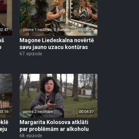
02:47
pirms 1 nedēļas, 5 dienām
00:02:28
ņš
Magone Liedeskalna novērtē
o
savu jauno uzacu kontūras
67. epizode
03:16
pirms 2 nedēļām
00:04:37
klē
Margarita Kolosova atklāti
eju
par problēmām ar alkoholu
68. epizode