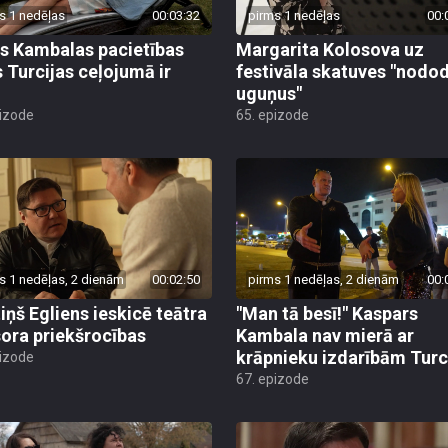
s 1 nedēļas
00:03:32
pirms 1 nedēļas
00:
s Kambalas pacietības
Margarita Kolosova uz
 Turcijas ceļojumā ir
festivāla skatuves "nodo
uguņus"
pizode
65. epizode
s 1 nedēļas, 2 dienām
00:02:50
pirms 1 nedēļas, 2 dienām
00:
iņš Egliens ieskicē teātra
"Man tā besī!" Kaspars
sora priekšrocības
Kambala nav mierā ar
krāpnieku izdarībām Turc
pizode
67. epizode