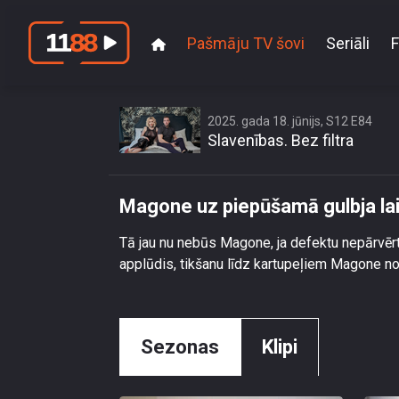
Pašmāju TV šovi
Seriāli
F
2025. gada 18. jūnijs, S12 E84
Slavenības. Bez filtra
Magone uz piepūšamā gulbja la
Tā jau nu nebūs Magone, ja defektu nepārvērtī
applūdis, tikšanu līdz kartupeļiem Magone no
Sezonas
Klipi