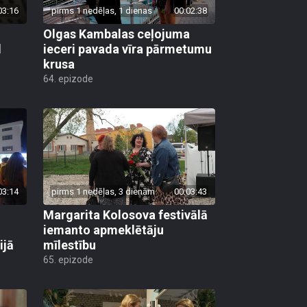
03:16
pirms 1 nedēļas, 1 dienas
00:02:38
Olgas Kambalas ceļojuma
d
ieceri pavada vīra pārmetumu
krusa
64. epizode
03:14
pirms 1 nedēļas, 3 dienām
00:03:43
Margarita Kolosova festivālā
iemanto apmeklētāju
ijā
mīlestību
65. epizode