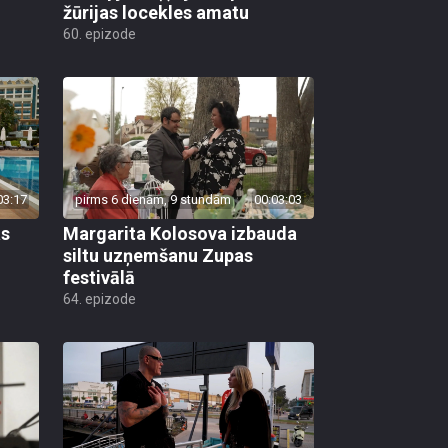
žūrijas locekles amatu
60. epizode
03:17
pirms 6 dienām, 9 stundām
00:03:03
as
Margarita Kolosova izbauda
siltu uzņemšanu Zupas
festivālā
64. epizode