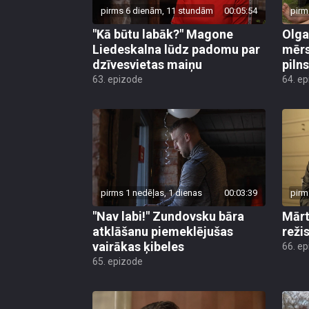
pirms 6 dienām, 11 stundām
00:05:54
pirm
"Kā būtu labāk?" Magone
Olga
Liedeskalna lūdz padomu par
mērs
dzīvesvietas maiņu
pilns
63. epizode
64. e
pirms 1 nedēļas, 1 dienas
00:03:39
pirm
"Nav labi!" Zundovsku bāra
Mārt
atklāšanu piemeklējušas
reži
vairākas ķibeles
66. e
65. epizode