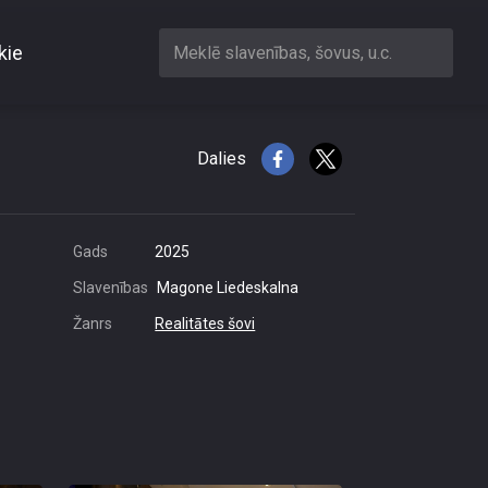
kie
Meklē slavenības, šovus, u.c.
Dalies
Gads
2025
Slavenības
Magone Liedeskalna
Žanrs
Realitātes šovi