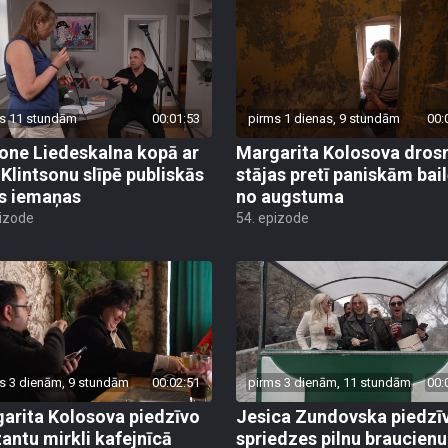
s 11 stundām
00:01:53
pirms 1 dienas, 9 stundām
00:
ne Liedeskalna kopā ar
Margarita Kolosova dros
 Klintsonu slīpē publiskās
stājas pretī paniskām bai
s iemaņas
no augstuma
pizode
54. epizode
s 3 dienām, 9 stundām
00:02:51
pirms 3 dienām, 11 stundām
00:
arita Kolosova piedzīvo
Jesica Zundovska piedzī
antu mirkli kafejnīcā
spriedzes pilnu braucienu