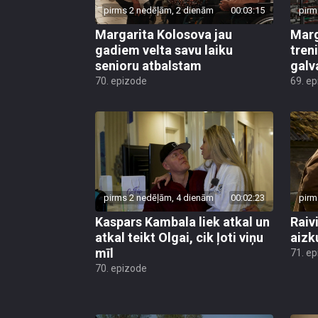
pirms 2 nedēļām, 2 dienām
00:03:15
pirm
Margarita Kolosova jau
Marg
gadiem velta savu laiku
tren
senioru atbalstam
galv
70. epizode
69. e
pirms 2 nedēļām, 4 dienām
00:02:23
pirm
Kaspars Kambala liek atkal un
Raivi
atkal teikt Olgai, cik ļoti viņu
aizk
mīl
71. e
70. epizode