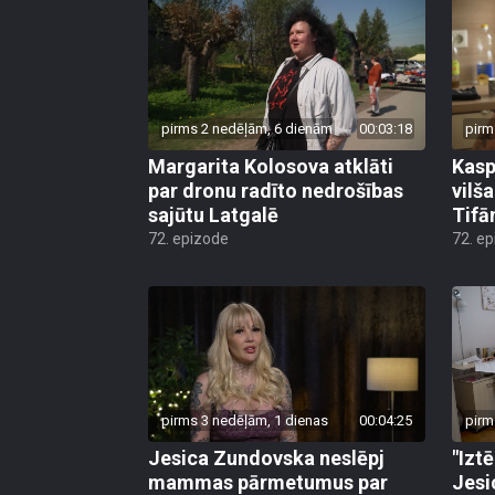
pirms 2 nedēļām, 6 dienām
00:03:18
pirm
Margarita Kolosova atklāti
Kasp
par dronu radīto nedrošības
vilš
sajūtu Latgalē
Tifā
72. epizode
72. e
pirms 3 nedēļām, 1 dienas
00:04:25
pirm
Jesica Zundovska neslēpj
"Izt
mammas pārmetumus par
Jesi