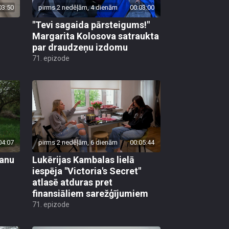
03:50
pirms 2 nedēļām, 4 dienām
00:03:00
"Tevi sagaida pārsteigums!"
Margarita Kolosova satraukta
par draudzeņu izdomu
71. epizode
04:07
pirms 2 nedēļām, 6 dienām
00:05:44
vanu
Lukērijas Kambalas lielā
iespēja "Victoria's Secret"
atlasē atduras pret
finansiāliem sarežģījumiem
71. epizode