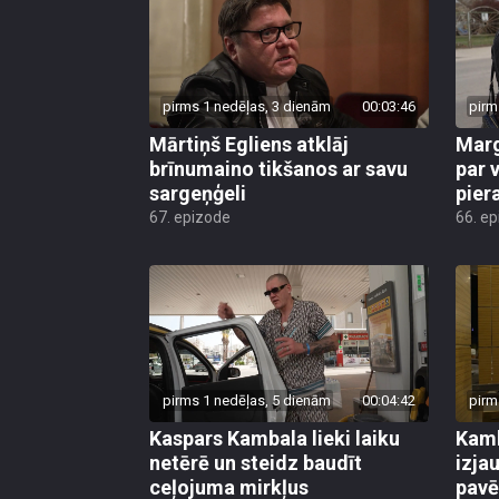
pirms 1 nedēļas, 3 dienām
00:03:46
pirm
Mārtiņš Egliens atklāj
Marg
brīnumaino tikšanos ar savu
par v
sargeņģeli
pier
67. epizode
66. e
pirms 1 nedēļas, 5 dienām
00:04:42
pirm
Kaspars Kambala lieki laiku
Kamb
netērē un steidz baudīt
izja
ceļojuma mirkļus
pavē