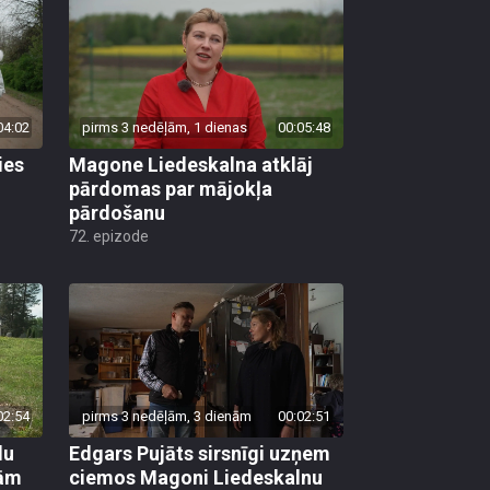
04:02
pirms 3 nedēļām, 1 dienas
00:05:48
ies
Magone Liedeskalna atklāj
pārdomas par mājokļa
pārdošanu
72. epizode
02:54
pirms 3 nedēļām, 3 dienām
00:02:51
lu
Edgars Pujāts sirsnīgi uzņem
šām
ciemos Magoni Liedeskalnu