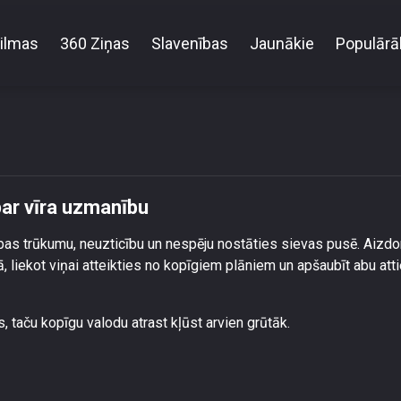
ilmas
360 Ziņas
Slavenības
Jaunākie
Populārā
Olgai Kambalai apnicis cīnīties par vīra uzmanību
par vīra uzmanību
as trūkumu, neuzticību un nespēju nostāties sievas pusē. Aizd
, liekot viņai atteikties no kopīgiem plāniem un apšaubīt abu att
taču kopīgu valodu atrast kļūst arvien grūtāk.