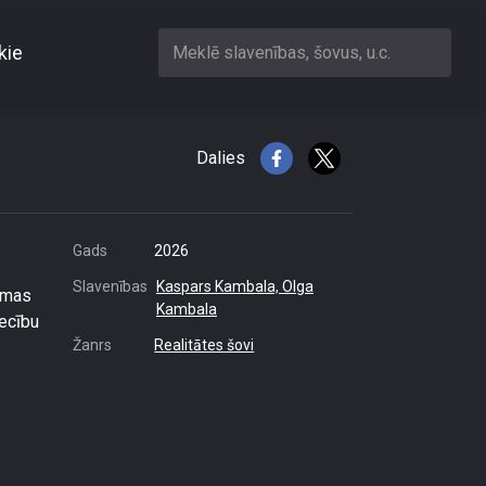
kie
Meklē slavenības, šovus, u.c.
Dalies
Gads
2026
Slavenības
Kaspars Kambala,
Olga
omas
Kambala
iecību
Žanrs
Realitātes šovi