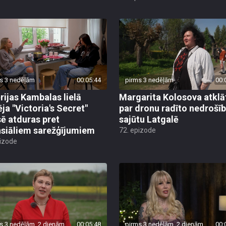
s 3 nedēļām
00:05:44
pirms 3 nedēļām
00:
rijas Kambalas lielā
Margarita Kolosova atklā
ēja "Victoria's Secret"
par dronu radīto nedrošī
sē atduras pret
sajūtu Latgalē
nsiāliem sarežģījumiem
72. epizode
pizode
s 3 nedēļām, 2 dienām
00:05:48
pirms 3 nedēļām, 2 dienām
00: