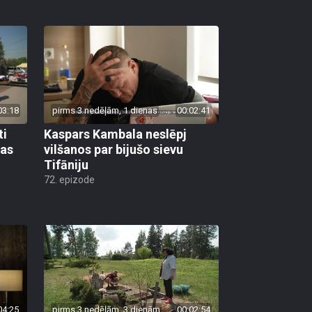
03:18
pirms 3 nedēļām, 1 dienas
00:02:41
ti
Kaspars Kambala neslēpj
bas
vilšanos par bijušo sievu
Tifāniju
72. epizode
04:25
pirms 3 nedēļām, 3 dienām
00:02:54