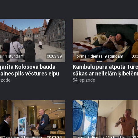
s 11 stundām
00:03:39
pirms 1 dienas, 9 stundām
00:
arita Kolosova bauda
Kambalu pāra atpūta Turc
aines pils vēstures elpu
sākas ar nelielām ķibelē
pizode
54. epizode
s 2 dienām, 11 stundām
00:03:35
pirms 3 dienām, 11 stundām
00: