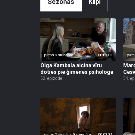
Sezonas
Klipi
pirms 9 stundām
00:03:03
pirm
Olga Kambala aicina vīru
Marg
doties pie ģimenes psihologa
Cesv
52. epizode
54. e
pirms 2 dienām, 9 stundām
00:03:31
pirm