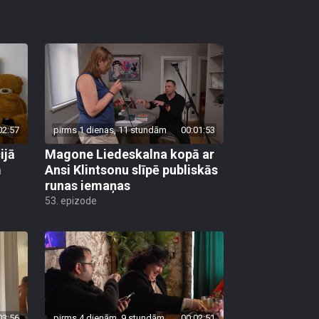
02:57
pirms 1 dienas, 11 stundām
00:01:53
ijā
Magone Liedeskalna kopā ar
m
Ansi Klintsonu slīpē publiskās
runas iemaņas
53. epizode
03:56
pirms 4 dienām, 9 stundām
00:02:51