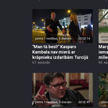
pirms 1 nedēļas, 3 dienām
00:03:14
pirm
"Man tā besī!" Kaspars
Marg
Kambala nav mierā ar
iema
krāpnieku izdarībām Turcijā
mīle
67. epizode
65. e
pirms 1 nedēļas, 5 dienām
00:02:47
pirm