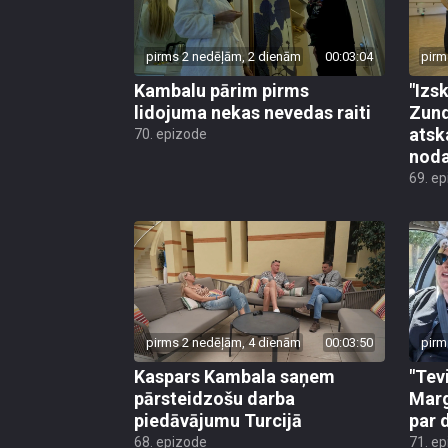
pirms 2 nedēļām, 2 dienām
00:03:04
pirm
Kambalu pārim pirms
"Izsk
lidojuma nekas nevedas raiti
Zund
atsk
70. epizode
noda
69. e
pirms 2 nedēļām, 4 dienām
00:03:50
pirm
Kaspars Kambala saņem
"Tev
pārsteidzošu darba
Marg
piedāvājumu Turcijā
par 
68. epizode
71. e