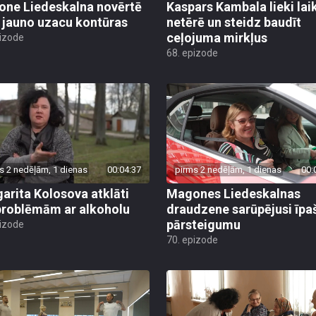
ne Liedeskalna novērtē
Kaspars Kambala lieki lai
 jauno uzacu kontūras
netērē un steidz baudīt
ceļojuma mirkļus
pizode
68. epizode
s 2 nedēļām, 1 dienas
00:04:37
pirms 2 nedēļām, 1 dienas
00:
arita Kolosova atklāti
Magones Liedeskalnas
problēmām ar alkoholu
draudzene sarūpējusi īpa
pārsteigumu
pizode
70. epizode