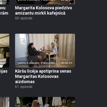
avu
Margarita Kolosova piedzīvo
ģirām
amizantu mirkli kafejnīcā
60. epizode
03:37
pirms 6 dienām, 9 stundām
00:03:25
ijas
Kāršu licēja apstiprina senas
Margaritas Kolosovas
aizdomas
61. epizode