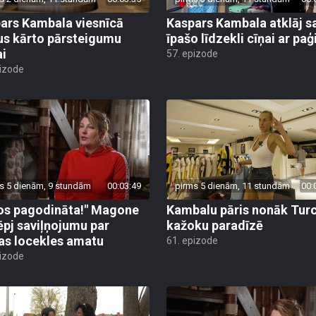
ars Kambala viesnīcā
Kaspars Kambala atklāj s
us kārto pārsteigumu
īpašo līdzekli cīņai ar pa
ai
57. epizode
pizode
s 5 dienām, 9 stundām
00:03:49
pirms 5 dienām, 11 stundām
00:
os pagodināta!" Magone
Kambalu pāris nonāk Turc
ēpj saviļņojumu par
kažoku paradīzē
jas locekles amatu
61. epizode
pizode