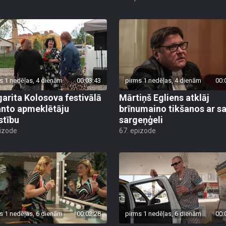
s 1 nedēļas, 4 dienām
00:03:43
pirms 1 nedēļas, 4 dienām
00:
arita Kolosova festivālā
Mārtiņš Egliens atklāj
nto apmeklētāju
brīnumaino tikšanos ar s
stību
sargeņģeli
pizode
67. epizode
s 1 nedēļas, 6 dienām
00:02:28
pirms 1 nedēļas, 6 dienām
00: