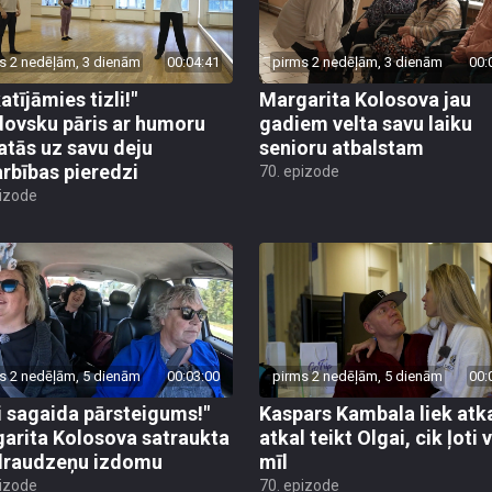
s 2 nedēļām, 3 dienām
00:04:41
pirms 2 nedēļām, 3 dienām
00:
atījāmies tizli!"
Margarita Kolosova jau
ovsku pāris ar humoru
gadiem velta savu laiku
atās uz savu deju
senioru atbalstam
rbības pieredzi
70. epizode
pizode
s 2 nedēļām, 5 dienām
00:03:00
pirms 2 nedēļām, 5 dienām
00:
i sagaida pārsteigums!"
Kaspars Kambala liek atk
arita Kolosova satraukta
atkal teikt Olgai, cik ļoti 
draudzeņu izdomu
mīl
pizode
70. epizode