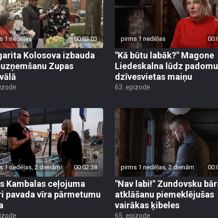
s 1 nedēļas
00:03:03
pirms 1 nedēļas
00:
arita Kolosova izbauda
"Kā būtu labāk?" Magone
u uzņemšanu Zupas
Liedeskalna lūdz padomu
ivālā
dzīvesvietas maiņu
pizode
63. epizode
s 1 nedēļas, 2 dienām
00:02:38
pirms 1 nedēļas, 2 dienām
00:
s Kambalas ceļojuma
"Nav labi!" Zundovsku bār
ri pavada vīra pārmetumu
atklāšanu piemeklējušas
a
vairākas ķibeles
pizode
65. epizode