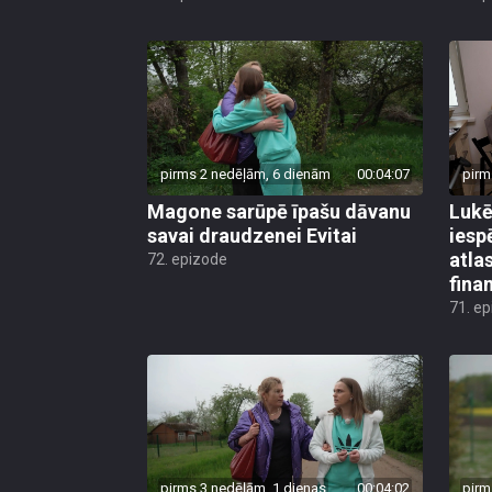
pirms 2 nedēļām, 6 dienām
00:04:07
pirm
Magone sarūpē īpašu dāvanu
Lukē
savai draudzenei Evitai
iesp
atla
72. epizode
fina
71. e
pirms 3 nedēļām, 1 dienas
00:04:02
pirm