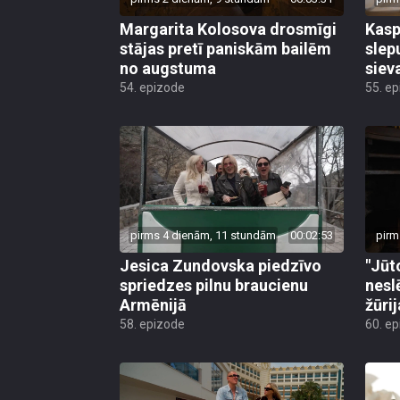
Margarita Kolosova drosmīgi
Kasp
stājas pretī paniskām bailēm
slep
no augstuma
siev
54. epizode
55. e
pirms 4 dienām, 11 stundām
00:02:53
pirm
Jesica Zundovska piedzīvo
"Jūt
spriedzes pilnu braucienu
nesl
Armēnijā
žūri
58. epizode
60. e