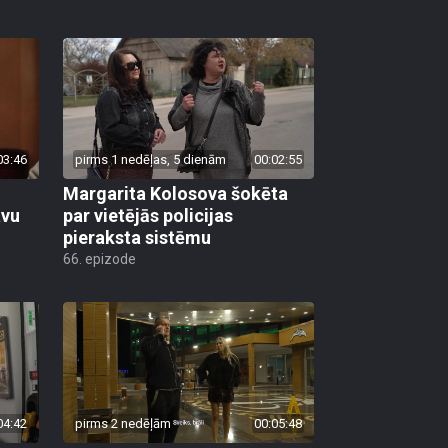
03:46
pirms 1 nedēļas, 5 dienām
00:02:55
Margarita Kolosova šokēta
avu
par vietējās policijas
pieraksta sistēmu
66. epizode
04:42
pirms 2 nedēļām
00:05:48