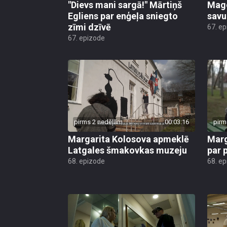
"Dievs mani sargā!" Mārtiņš
Mago
Egliens par enģeļa sniegto
savu
zīmi dzīvē
67. e
67. epizode
pirms 2 nedēļām
00:03:16
pirm
Margarita Kolosova apmeklē
Marg
Latgales šmakovkas muzeju
par 
68. epizode
68. e