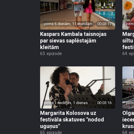
pirms 6 dienām, 11 stundām
00:03:17
pirm
Kaspars Kambala taisnojas
Marg
par sievas saplēstajām
silt
kleitām
fest
63. epizode
64. e
pirms 1 nedēļas, 1 dienas
00:03:16
pirm
Margarita Kolosova uz
Olga
festivāla skatuves "nodod
iece
uguņus"
krus
65. epizode
64. e