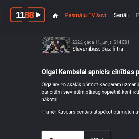
Pašmāju TV šovi
Seriāli
F
2026. gada 11. jūnijs, S14 E81
Slavenības. Bez filtra
Olgai Kambalai apnicis cīnīties 
Olga arvien skaļāk pārmet Kasparam uzmanīb
par citām sievietēm pāraug nopietnā konfliktā
nākotni.
Tikmēr Kaspars cenšas atspēkot pārmetumus, 