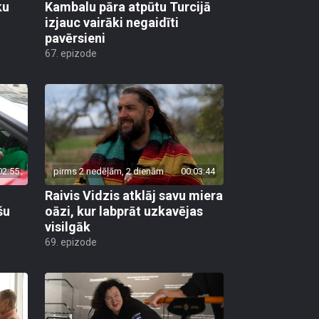
ku
Kambalu pāra atpūtu Turcijā
izjauc vairāki negaidīti
pavērsieni
67. epizode
02:55
pirms 2 nedēļām, 2 dienām
00:03:44
Raivis Vidzis atklāj savu miera
šu
oāzi, kur labprāt uzkavējas
visilgāk
69. epizode