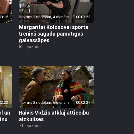
03:15
pirms 2 nedēļām, 4 dienām
00:03:53
Margaritai Kolosovai sporta
treniņš sagādā pamatīgas
galvassāpes
69. epizode
02:23
pirms 2 nedēļām, 6 dienām
00:02:27
al un
Raivis Vidzis atklāj attiecību
viņu
aizkulises
71. epizode