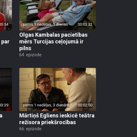
05:54
pirms 1 nedēļas, 1 dienas
00:03:32
Olgas Kambalas pacietības
 par
mērs Turcijas ceļojumā ir
pilns
64. epizode
03:39
pirms 1 nedēļas, 3 dienām
00:02:50
a
Mārtiņš Egliens ieskicē teātra
režisora priekšrocības
66. epizode