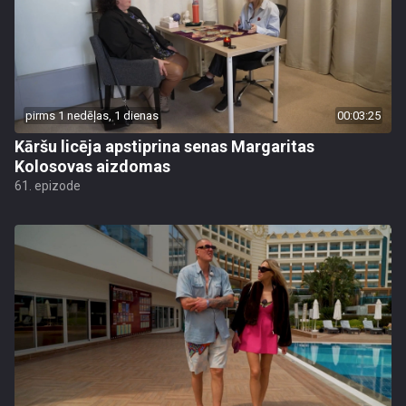
pirms 1 nedēļas, 1 dienas
00:03:25
Kāršu licēja apstiprina senas Margaritas
Kolosovas aizdomas
61. epizode