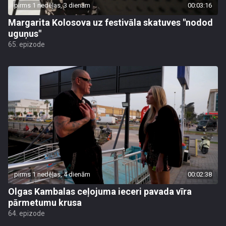
pirms 1 nedēļas, 3 dienām
00:03:16
Margarita Kolosova uz festivāla skatuves "nodod
uguņus"
65. epizode
pirms 1 nedēļas, 4 dienām
00:02:38
Olgas Kambalas ceļojuma ieceri pavada vīra
pārmetumu krusa
64. epizode