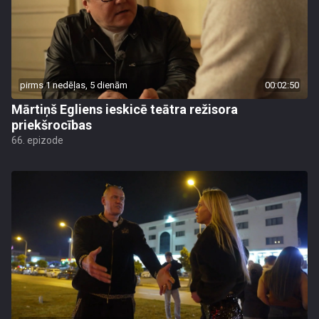
pirms 1 nedēļas, 5 dienām
00:02:50
Mārtiņš Egliens ieskicē teātra režisora
priekšrocības
66. epizode