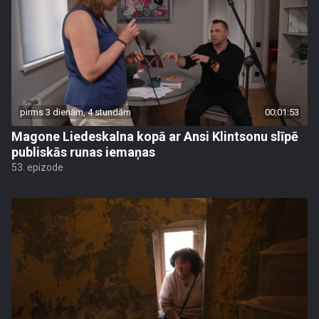
pirms 3 dienām, 4 stundām
00:01:53
Magone Liedeskalna kopā ar Ansi Klintsonu slīpē
publiskās runas iemaņas
53. epizode