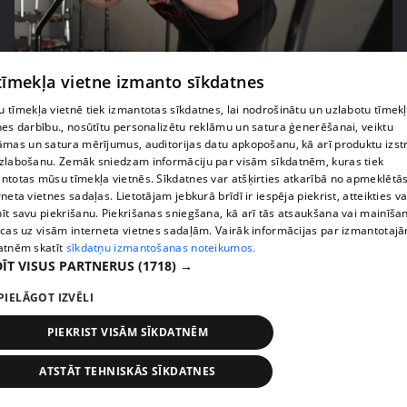
pirms 2 nedēļām, 6 dienām
00:03:53
 tīmekļa vietne izmanto sīkdatnes
Margaritai Kolosovai sporta treniņš sagādā
 tīmekļa vietnē tiek izmantotas sīkdatnes, lai nodrošinātu un uzlabotu tīmek
pamatīgas galvassāpes
nes darbību., nosūtītu personalizētu reklāmu un satura ģenerēšanai, veiktu
āmas un satura mērījumus, auditorijas datu apkopošanu, kā arī produktu izst
69. epizode
zlabošanu. Zemāk sniedzam informāciju par visām sīkdatnēm, kuras tiek
ntotas mūsu tīmekļa vietnēs. Sīkdatnes var atšķirties atkarībā no apmeklētā
rneta vietnes sadaļas. Lietotājam jebkurā brīdī ir iespēja piekrist, atteikties va
īt savu piekrišanu. Piekrišanas sniegšana, kā arī tās atsaukšana vai mainīša
ecas uz visām interneta vietnes sadaļām. Vairāk informācijas par izmantotaj
atnēm skatīt
sīkdatņu izmantošanas noteikumos.
ĪT VISUS PARTNERUS
(1718) →
PIELĀGOT IZVĒLI
PIEKRIST VISĀM SĪKDATNĒM
ATSTĀT TEHNISKĀS SĪKDATNES
pirms 2 nedēļām, 6 dienām
00:03:50