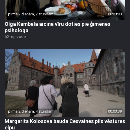
pirms 2 dienām, 2 stundām
00:03:03
Olga Kambala aicina vīru doties pie ģimenes
psihologa
52. epizode
pirms 2 dienām, 4 stundām
00:03:39
Margarita Kolosova bauda Cesvaines pils vēstures
elpu