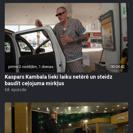
pirms 2 nedēļām, 1 dienas
00:04:42
Kaspars Kambala lieki laiku netērē un steidz
baudīt ceļojuma mirkļus
68. epizode