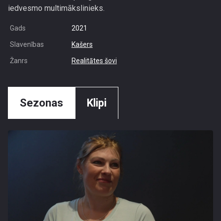
iedvesmo multimākslinieks.
Gads
2021
Slavenības
Kašers
Žanrs
Realitātes šovi
Sezonas
Klipi