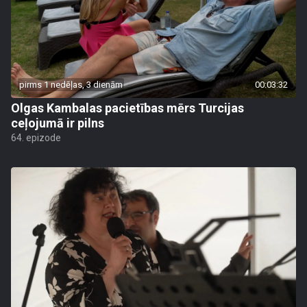
pirms 1 nedēļas, 3 dienām
00:03:32
Olgas Kambalas pacietības mērs Turcijas
ceļojumā ir pilns
64. epizode