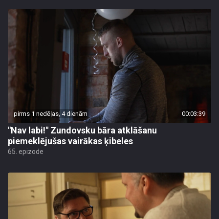
pirms 1 nedēļas, 4 dienām
00:03:39
"Nav labi!" Zundovsku bāra atklāšanu
piemeklējušas vairākas ķibeles
65. epizode