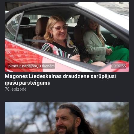
pirms 2 nedēļām, 3 dienām
00:02:55
Magones Liedeskalnas draudzene sarūpējusi
īpašu pārsteigumu
70. epizode