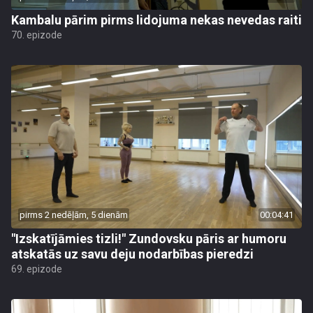
Kambalu pārim pirms lidojuma nekas nevedas raiti
70. epizode
pirms 2 nedēļām, 5 dienām
00:04:41
"Izskatījāmies tizli!" Zundovsku pāris ar humoru
atskatās uz savu deju nodarbības pieredzi
69. epizode