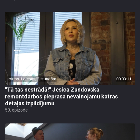
pirms 1 dienas, 2 stundām
00:03:11
"Tā tas nestrādā!" Jesica Zundovska
remontdarbos pieprasa nevainojamu katras
detaļas izpildījumu
50. epizode