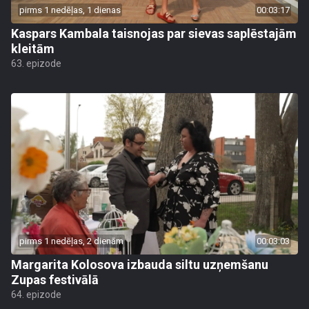
pirms 1 nedēļas, 1 dienas
00:03:17
Kaspars Kambala taisnojas par sievas saplēstajām
kleitām
63. epizode
pirms 1 nedēļas, 2 dienām
00:03:03
Margarita Kolosova izbauda siltu uzņemšanu
Zupas festivālā
64. epizode