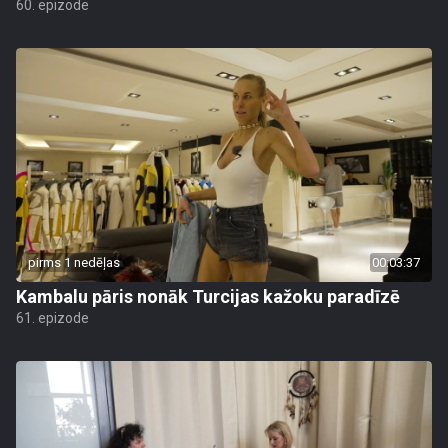
60. epizode
pirms 1 nedēļas
00:03:37
Kambalu pāris nonāk Turcijas kažoku paradīzē
61. epizode