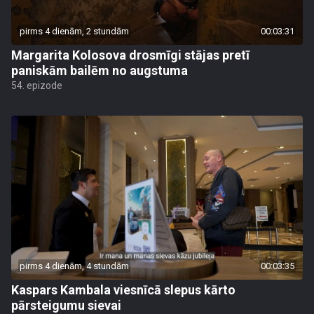
pirms 4 dienām, 2 stundām
00:03:31
Margarita Kolosova drosmīgi stājas pretī
paniskām bailēm no augstuma
54. epizode
pirms 4 dienām, 4 stundām
00:03:35
Kaspars Kambala viesnīcā slepus kārto
pārsteigumu sievai