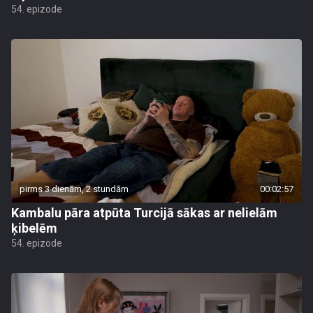
54. epizode
pirms 3 dienām, 2 stundām
00:02:57
Kambalu pāra atpūta Turcijā sākas ar nelielām
ķibelēm
54. epizode