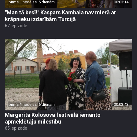
pirms 1 nedēļas, 5 dienām
00:03:14
"Man tā besī!" Kaspars Kambala nav mierā ar
krāpnieku izdarībām Turcijā
67. epizode
pirms 1 nedēļas, 6 dienām
00:03:43
Margarita Kolosova festivālā iemanto
apmeklētāju mīlestību
65. epizode