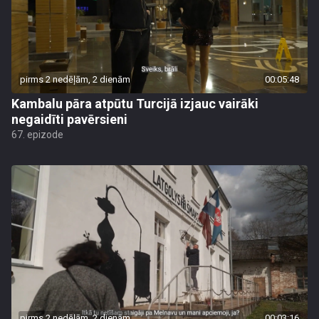
pirms 2 nedēļām, 2 dienām
00:05:48
Kambalu pāra atpūtu Turcijā izjauc vairāki
negaidīti pavērsieni
67. epizode
pirms 2 nedēļām, 2 dienām
00:03:16