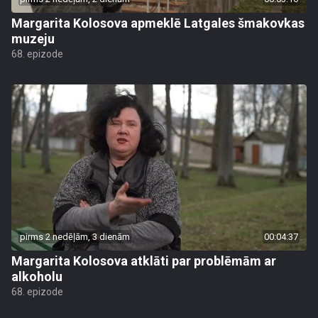
Margarita Kolosova apmeklē Latgales šmakovkas
muzeju
68. epizode
pirms 2 nedēļām, 3 dienām
00:04:37
Margarita Kolosova atklāti par problēmām ar
alkoholu
68. epizode