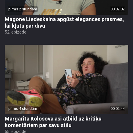
pirms 2 stundām
00:02:02
Magone Liedeskalna apgūst elegances prasmes,
lai kļūtu par dīvu
52. epizode
pirms 4 stundām
00:02:44
Margarita Kolosova asi atbild uz kritiķu
komentāriem par savu stilu
55. epizode