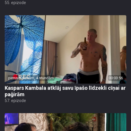
55. epizode
pirms 5 dienām, 4 stundām
00:03:56
Kaspars Kambala atklāj savu īpašo līdzekli cīņai ar
paģirām
57. epizode