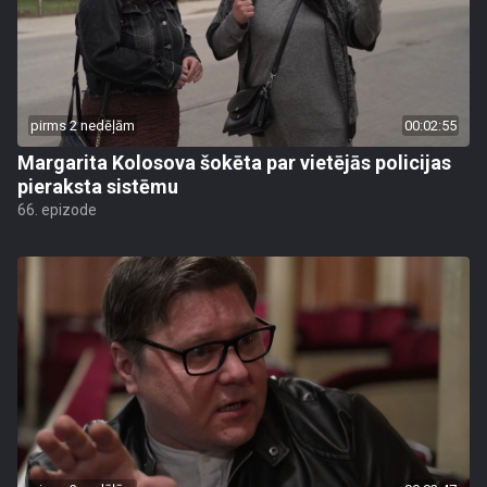
pirms 2 nedēļām
00:02:55
Margarita Kolosova šokēta par vietējās policijas
pieraksta sistēmu
66. epizode