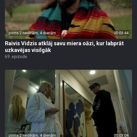
pirms 2 nedēļām, 4 dienām
00:03:44
Raivis Vidzis atklāj savu miera oāzi, kur labprāt
uzkavējas visilgāk
69. epizode
pirms 2 nedēļām, 4 dienām
00:03:04