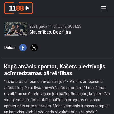
Kopš atsācis sportot, Kašers
piedzīvojis acīmredzamas pārvērtības
2021. gada 11. oktobris, S05 E25
Slavenības. Bez filtra
Dalies
Kopš atsācis sportot, Kašers piedzīvojis
acīmredzamas pārvērtības
“Es ieturos un esmu savos rāmjos” - Kašers ar lepnumu
stāsta, ka pēc aktīvas pievēršanās sportam, jūt manāmus
rezultātus un šobrīd viņam ļoti patīk pārmaiņas, ko piedzīvo
viņa ķermenis. “Man riktīgi patīk tas progress un esmu
apmierināts ar rezultātiem. Mans ķermenis ir mans templis
un kas zina, varbūt pēc gada rezultāti būs vēl labāki.”