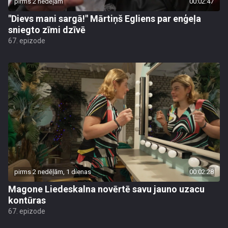
pirms 2 nedēļām
00:02:47
"Dievs mani sargā!" Mārtiņš Egliens par enģeļa
sniegto zīmi dzīvē
67. epizode
pirms 2 nedēļām, 1 dienas
00:02:28
Magone Liedeskalna novērtē savu jauno uzacu
kontūras
67. epizode