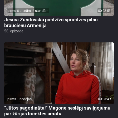
pirms 6 dienām, 4 stundām
00:02:53
Jesica Zundovska piedzīvo spriedzes pilnu
braucienu Armēnijā
58. epizode
pirms 1 nedēļas
00:03:49
"Jūtos pagodināta!" Magone neslēpj saviļņojumu
par žūrijas locekles amatu