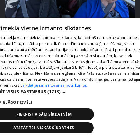
pirms 2 nedēļām, 6 dienām
00:03:00
 tīmekļa vietne izmanto sīkdatnes
"Tevi sagaida pārsteigums!" Margarita Kolosova
satraukta par draudzeņu izdomu
 tīmekļa vietnē tiek izmantotas sīkdatnes, lai nodrošinātu un uzlabotu tīmek
nes darbību., nosūtītu personalizētu reklāmu un satura ģenerēšanai, veiktu
71. epizode
āmas un satura mērījumus, auditorijas datu apkopošanu, kā arī produktu izst
zlabošanu. Zemāk sniedzam informāciju par visām sīkdatnēm, kuras tiek
ntotas mūsu tīmekļa vietnēs. Sīkdatnes var atšķirties atkarībā no apmeklētā
rneta vietnes sadaļas. Lietotājam jebkurā brīdī ir iespēja piekrist, atteikties va
īt savu piekrišanu. Piekrišanas sniegšana, kā arī tās atsaukšana vai mainīša
ecas uz visām interneta vietnes sadaļām. Vairāk informācijas par izmantotaj
atnēm skatīt
sīkdatņu izmantošanas noteikumos.
ĪT VISUS PARTNERUS
(1718) →
PIELĀGOT IZVĒLI
PIEKRIST VISĀM SĪKDATNĒM
pirms 2 nedēļām, 6 dienām
00:02:23
ATSTĀT TEHNISKĀS SĪKDATNES
Kaspars Kambala liek atkal un atkal teikt Olgai,