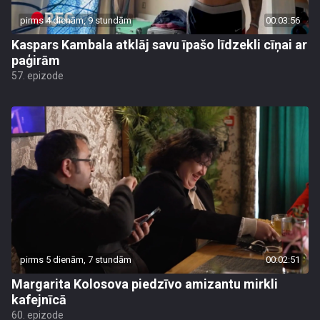
pirms 4 dienām, 9 stundām
00:03:56
Kaspars Kambala atklāj savu īpašo līdzekli cīņai ar
paģirām
57. epizode
pirms 5 dienām, 7 stundām
00:02:51
Margarita Kolosova piedzīvo amizantu mirkli
kafejnīcā
60. epizode