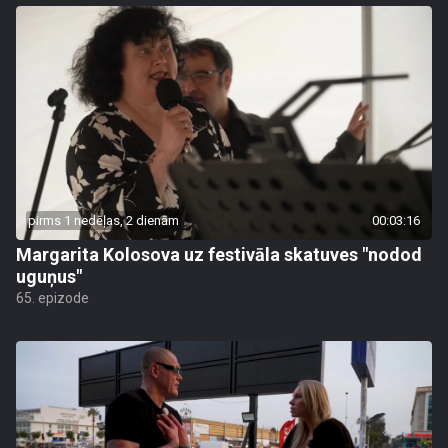
pirms 1 nedēļas, 2 dienām
00:03:16
Margarita Kolosova uz festivāla skatuves "nodod
uguņus"
65. epizode