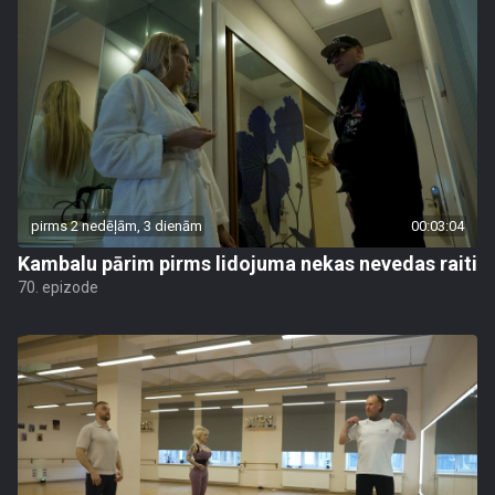
pirms 2 nedēļām, 3 dienām
00:03:04
Kambalu pārim pirms lidojuma nekas nevedas raiti
70. epizode