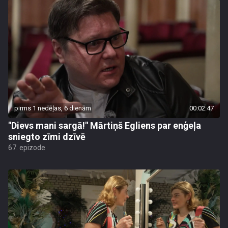
pirms 1 nedēļas, 6 dienām
00:02:47
"Dievs mani sargā!" Mārtiņš Egliens par enģeļa
sniegto zīmi dzīvē
67. epizode