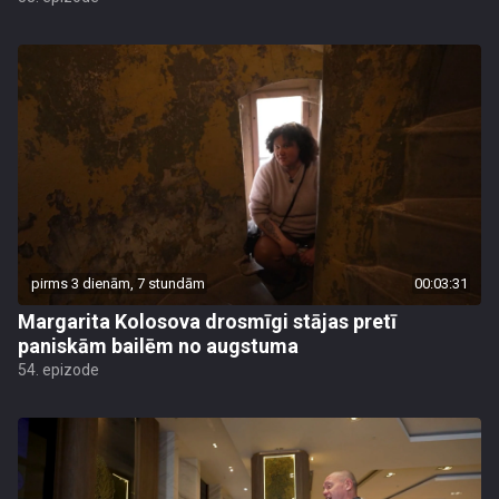
pirms 3 dienām, 7 stundām
00:03:31
Margarita Kolosova drosmīgi stājas pretī
paniskām bailēm no augstuma
54. epizode