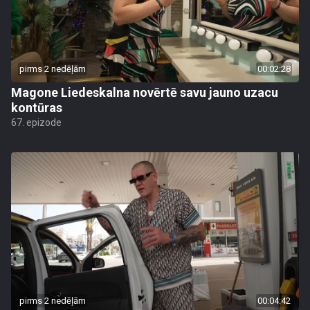
pirms 2 nedēļām
00:02:28
Magone Liedeskalna novērtē savu jauno uzacu
kontūras
67. epizode
pirms 2 nedēļām
00:04:42