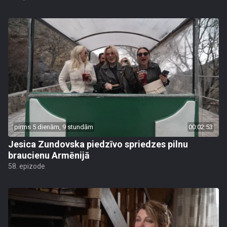
pirms 5 dienām, 9 stundām
00:02:53
Jesica Zundovska piedzīvo spriedzes pilnu
braucienu Armēnijā
58. epizode