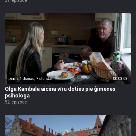
51. epizode
pirms 1 dienas, 7 stundām
00:03:03
Olga Kambala aicina vīru doties pie ģimenes
psihologa
52. epizode