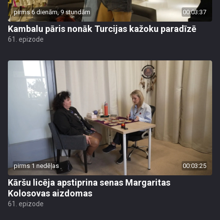
pirms 6 dienām, 9 stundām
00:03:37
Kambalu pāris nonāk Turcijas kažoku paradīzē
61. epizode
pirms 1 nedēļas
00:03:25
Kāršu licēja apstiprina senas Margaritas
Kolosovas aizdomas
61. epizode