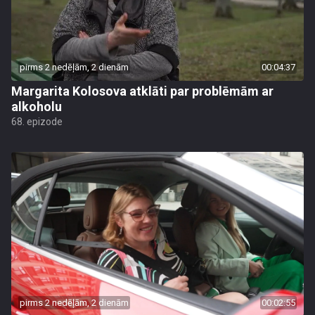
pirms 2 nedēļām, 2 dienām
00:04:37
Margarita Kolosova atklāti par problēmām ar
alkoholu
68. epizode
pirms 2 nedēļām, 2 dienām
00:02:55