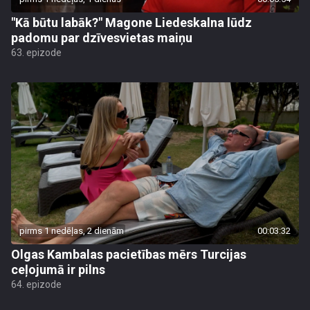
"Kā būtu labāk?" Magone Liedeskalna lūdz
padomu par dzīvesvietas maiņu
63. epizode
pirms 1 nedēļas, 2 dienām
00:03:32
Olgas Kambalas pacietības mērs Turcijas
ceļojumā ir pilns
64. epizode