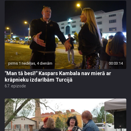
pirms 1 nedēļas, 4 dienām
00:03:14
"Man tā besī!" Kaspars Kambala nav mierā ar
krāpnieku izdarībām Turcijā
67. epizode