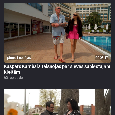
pirms 1 nedēļas
00:03:17
Kaspars Kambala taisnojas par sievas saplēstajām
kleitām
63. epizode