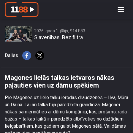
Magones lielās talkas ietvaros nākas
paļauties vien uz dāmu spēkiem
2026. gada 1. jūlijs, S14 E83
Slavenības. Bez filtra
Dalies
Magones lielās talkas ietvaros nākas
paļauties vien uz dāmu spēkiem
Pie Magones uz lielo talku ierodas draudzenes – Ilva, Māra
un Daina. Lai arī talka bija paredzēta grandioza, Magonei
nākas samierināties ar dāmu kompāniju, kas, protams, rada
bažas – talkas laikā ir paredzēts atbrīvoties no dažādiem
lielgabarītiem, kas gadiem gulst Magones sētā. Vai dāmas