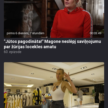
pirms 6 dienām, 7 stundām
00:03:49
"Jūtos pagodināta!" Magone neslēpj saviļņojumu
par žūrijas locekles amatu
60. epizode