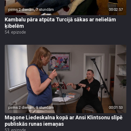
pirms 2 dienām, 7 stundām
00:02:57
Kambalu pāra atpūta Turcijā sākas ar nelielām
ķibelēm
54. epizode
pirms 2 dienām, 9 stundām
00:01:53
Magone Liedeskalna kopā ar Ansi Klintsonu slīpē
publiskās runas iemaņas
53. epizode