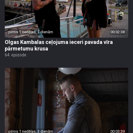
pirms 1 nedēļas, 3 dienām
00:02:38
Olgas Kambalas ceļojuma ieceri pavada vīra
pārmetumu krusa
64. epizode
pirms 1 nedēļas, 3 dienām
00:03:39