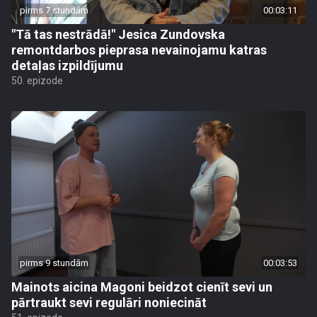
pirms 7 stundām
00:03:11
"Tā tas nestrādā!" Jesica Zundovska
remontdarbos pieprasa nevainojamu katras
detaļas izpildījumu
50. epizode
pirms 9 stundām
00:03:53
Mainots aicina Magoni beidzot cienīt sevi un
pārtraukt sevi regulāri noniecināt