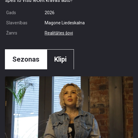
spēs to visu iecelt kravas auto?
Gads
2026
Slavenības
Magone Liedeskalna
Žanrs
Realitātes šovi
Sezonas
Klipi