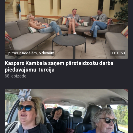
pirms 2 nedēļām, 5 dienām
00:03:50
Kaspars Kambala saņem pārsteidzošu darba
piedāvājumu Turcijā
68. epizode