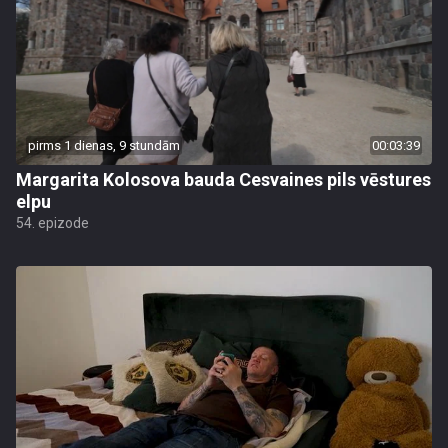
pirms 1 dienas, 9 stundām
00:03:39
Margarita Kolosova bauda Cesvaines pils vēstures
elpu
54. epizode