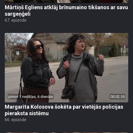
Mārtiņš Egliens atklāj brīnumaino tikšanos ar savu
sargeņģeli
67. epizode
pirms 1 nedēļas, 6 dienām
00:02:55
Margarita Kolosova šokēta par vietējās policijas
pieraksta sistēmu
66. epizode