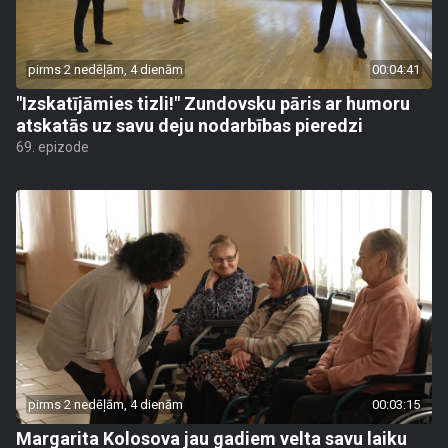
pirms 2 nedēļām, 4 dienām
00:04:41
"Izskatījāmies tizli!" Zundovsku pāris ar humoru
atskatās uz savu deju nodarbības pieredzi
69. epizode
pirms 2 nedēļām, 4 dienām
00:03:15
Margarita Kolosova jau gadiem velta savu laiku