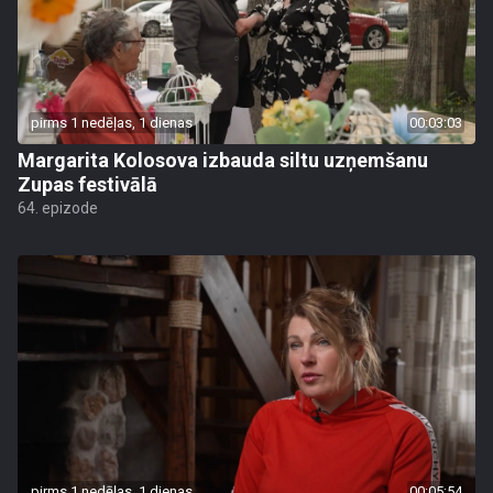
pirms 1 nedēļas, 1 dienas
00:03:03
Margarita Kolosova izbauda siltu uzņemšanu
Zupas festivālā
64. epizode
pirms 1 nedēļas, 1 dienas
00:05:54