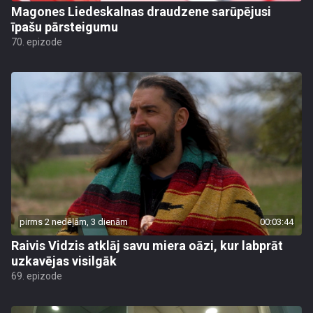
Magones Liedeskalnas draudzene sarūpējusi
īpašu pārsteigumu
70. epizode
pirms 2 nedēļām, 3 dienām
00:03:44
Raivis Vidzis atklāj savu miera oāzi, kur labprāt
uzkavējas visilgāk
69. epizode