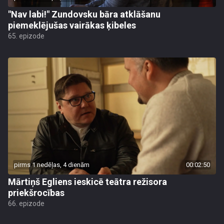
"Nav labi!" Zundovsku bāra atklāšanu
piemeklējušas vairākas ķibeles
65. epizode
pirms 1 nedēļas, 4 dienām
00:02:50
Mārtiņš Egliens ieskicē teātra režisora
priekšrocības
66. epizode