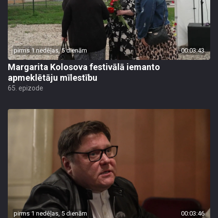
pirms 1 nedēļas, 5 dienām
00:03:43
Margarita Kolosova festivālā iemanto
apmeklētāju mīlestību
65. epizode
pirms 1 nedēļas, 5 dienām
00:03:46