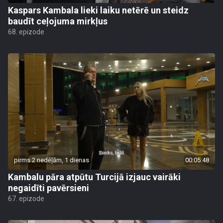
Kaspars Kambala lieki laiku netērē un steidz
baudīt ceļojuma mirkļus
68. epizode
pirms 2 nedēļām, 1 dienas
00:05:48
Kambalu pāra atpūtu Turcijā izjauc vairāki
negaidīti pavērsieni
67. epizode